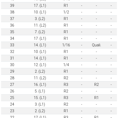
39
17. (L1)
R1
-
-
-
38
10. (L1)
1/2
-
-
-
37
3. (L2)
R1
-
-
-
36
11. (L2)
R1
-
-
-
35
7. (L2)
R1
-
-
-
34
17. (L1)
R1
-
-
-
33
14. (L1)
1/16
-
Quali.
-
32
10. (L1)
R1
-
-
-
31
14. (L1)
R1
-
-
-
30
12. (L1)
1/4
-
-
-
29
2. (L2)
R1
-
-
-
28
11. (L2)
R2
-
-
-
27
16. (L1)
R3
-
R2
-
26
5. (L1)
R2
-
-
-
25
15. (L1)
R3
-
R1
-
24
3. (L1)
R2
-
-
-
23
2. (L2)
R1
-
-
-
22
17. (L1)
R3
-
R1
-