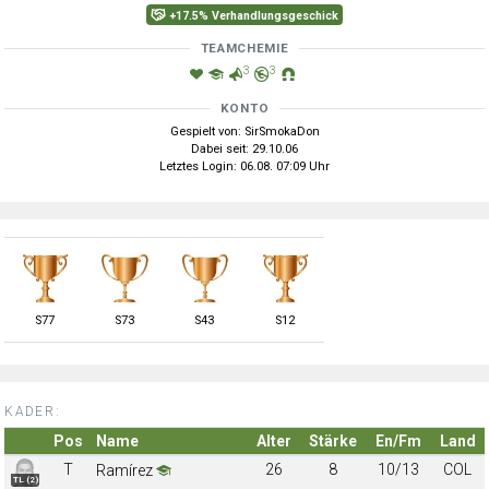
+17.5% Verhandlungsgeschick
TEAMCHEMIE
3
3
KONTO
Gespielt von: SirSmokaDon
Dabei seit: 29.10.06
Letztes Login: 06.08. 07:09 Uhr
S
77
S
73
S
43
S
12
KADER:
Pos
Name
Alter
Stärke
En/Fm
Land
T
26
8
10/13
COL
Ramírez
TL (2)