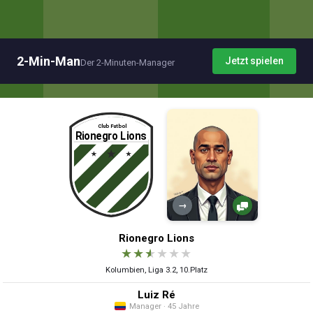
2-Min-Man
Jetzt spielen
Der 2-Minuten-Manager
→
Rionegro Lions
★
★
★
★
★
★
Kolumbien, Liga 3.2, 10.Platz
Luiz Ré
Manager · 45 Jahre