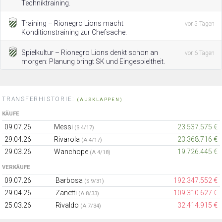
Techniktraining.
Training – Rionegro Lions macht
vor 5 Tagen
Konditionstraining zur Chefsache.
Spielkultur – Rionegro Lions denkt schon an
vor 6 Tagen
morgen: Planung bringt SK und Eingespieltheit.
TRANSFERHISTORIE:
(AUSKLAPPEN)
KÄUFE
09.07.26
Messi
23.537.575 €
(S 4/17)
29.04.26
Rivarola
23.368.716 €
(A 4/17)
29.03.26
Wanchope
19.726.445 €
(A 4/18)
VERKÄUFE
09.07.26
Barbosa
192.347.552 €
(S 9/31)
29.04.26
Zanetti
109.310.627 €
(A 8/33)
25.03.26
Rivaldo
32.414.915 €
(A 7/34)