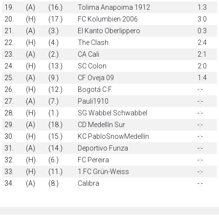
19.
(A)
(16.)
Tolima Anapoima 1912
1:3
20.
(H)
(17.)
FC Kolumbien 2006
3:0
21.
(A)
(3.)
El Kanto Oberlippero
0:3
22.
(H)
(4.)
The Clash
2:4
23.
(A)
(2.)
CA Cali
2:1
24.
(H)
(13.)
SC Colon
2:0
25.
(A)
(9.)
CF Oveja 09
1:4
26.
(H)
(12.)
Bogotá C.F.
-:-
27.
(A)
(7.)
Pauli1910
-:-
28.
(H)
(1.)
SG Wabbel Schwabbel
-:-
29.
(A)
(18.)
CD Medellín Sur
-:-
30.
(H)
(15.)
KC PabloSnowMedellín
-:-
31.
(A)
(14.)
Deportivo Funza
-:-
32.
(H)
(6.)
FC Pereira
-:-
33.
(H)
(11.)
1.FC Grün-Weiss
-:-
34.
(A)
(8.)
Calibra
-:-