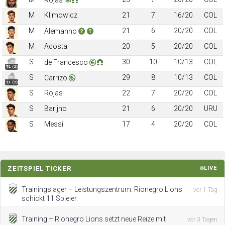
M
Klimowicz
21
7
16/20
COL
M
21
6
20/20
COL
Alemanno
M
Acosta
20
5
20/20
COL
S
30
10
10/13
COL
de Francesco
TL (2)
S
29
8
10/13
COL
Carrizo
TL (2)
S
Rojas
22
7
20/20
COL
S
Barijho
21
6
20/20
URU
S
Messi
17
4
20/20
COL
ZEITSPIEL TICKER
LIVE
Trainingslager – Leistungszentrum: Rionegro Lions
vor 1 Tag
schickt 11 Spieler.
Training – Rionegro Lions setzt neue Reize mit
vor 3 Tagen