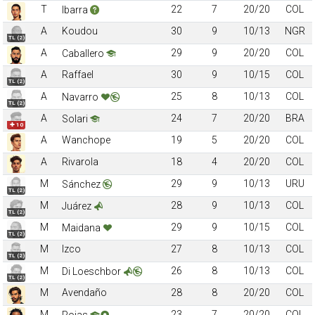
T
22
7
20/20
COL
Ibarra
A
Koudou
30
9
10/13
NGR
TL (2)
A
29
9
20/20
COL
Caballero
A
Raffael
30
9
10/15
COL
TL (2)
A
25
8
10/13
COL
Navarro
TL (2)
A
24
7
20/20
BRA
Solari
✚ 10
A
Wanchope
19
5
20/20
COL
A
Rivarola
18
4
20/20
COL
M
29
9
10/13
URU
Sánchez
TL (2)
M
28
9
10/13
COL
Juárez
TL (2)
M
29
9
10/15
COL
Maidana
TL (2)
M
Izco
27
8
10/13
COL
TL (2)
M
26
8
10/13
COL
Di Loeschbor
TL (2)
M
Avendaño
28
8
20/20
COL
M
23
7
20/20
COL
Rojas