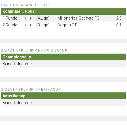
SAISONVERLAUF POKAL:
Kolumbien, Pokal
1.Runde
(H)
(4.Liga)
Millonarios Gachetá FC
2:0
2.Runde
(H)
(3.Liga)
Bogotá C.F.
0:1
SAISONVERLAUF CHAMPIONSCUP
Championscup
Keine Teilnahme
SAISONVERLAUF AMERIKACUP
Amerikacup
Keine Teilnahme