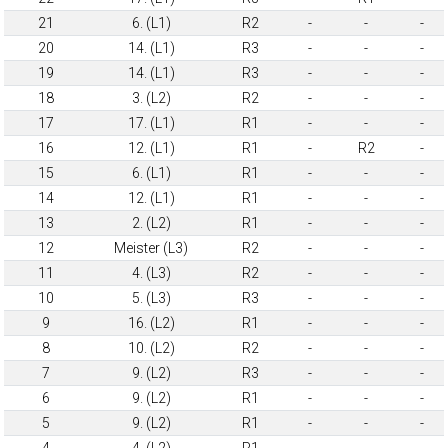
21
6. (L1)
R2
-
-
-
20
14. (L1)
R3
-
-
-
19
14. (L1)
R3
-
-
-
18
3. (L2)
R2
-
-
-
17
17. (L1)
R1
-
-
-
16
12. (L1)
R1
-
R2
-
15
6. (L1)
R1
-
-
-
14
12. (L1)
R1
-
-
-
13
2. (L2)
R1
-
-
-
12
Meister (L3)
R2
-
-
-
11
4. (L3)
R2
-
-
-
10
5. (L3)
R3
-
-
-
9
16. (L2)
R1
-
-
-
8
10. (L2)
R2
-
-
-
7
9. (L2)
R3
-
-
-
6
9. (L2)
R1
-
-
-
5
9. (L2)
R1
-
-
-
4
4. (L2)
R1
-
-
-