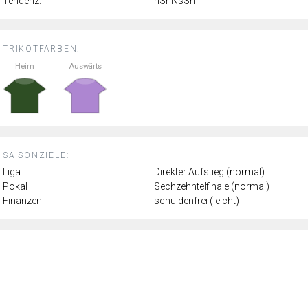
Tendenz:
nSnNsSn
TRIKOTFARBEN:
Heim
Auswärts
SAISONZIELE:
Liga
Direkter Aufstieg (normal)
Pokal
Sechzehntelfinale (normal)
Finanzen
schuldenfrei (leicht)