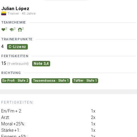
Julian López
Trainer · 45 Jahre
TEAMCHEMIE
3
3
3
TRAINERPUNKTE
4
C-Lizenz
FERTIGKEITEN
15
Note 3,4
(9 verbraucht)
RICHTUNG
Ex-Profi · Stufe 2
Tausendsassa · Stufe 1
Tüftler · Stufe 1
FERTIGKEITEN:
En/Fm + 2:
1x
Arzt:
2x
Moral +25%:
1x
Stärke +1:
1x
Eingesp. +5%:
1x