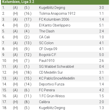
Kolumbien, Liga 3.2
1.
(A)
(5.)
Kugelblitz Deging
3:0
2.
(H)
(16.)
Tolima Anapoima 1912
1:1
3.
(A)
(17.)
FC Kolumbien 2006
1:4
4.
(H)
(3.)
El Kanto Oberlippero
5:1
5.
(A)
(4.)
The Clash
2:4
6.
(H)
(2.)
CA Cali
1:0
7.
(A)
(13.)
SC Colon
4:1
8.
(H)
(9.)
CF Oveja 09
4:1
9.
(A)
(12.)
Bogotá C.F.
5:0
10.
(H)
(7.)
Pauli1910
2:6
11.
(A)
(1.)
SG Wabbel Schwabbel
0:4
12.
(H)
(18.)
CD Medellín Sur
3:1
13.
(A)
(15.)
KC PabloSnowMedellín
5:1
14.
(H)
(14.)
Deportivo Funza
1:4
15.
(A)
(6.)
FC Pereira
4:2
16.
(A)
(11.)
1.FC Grün-Weiss
1:5
17.
(H)
(8.)
Calibra
2:0
18.
(H)
(5.)
Kugelblitz Deging
1:3