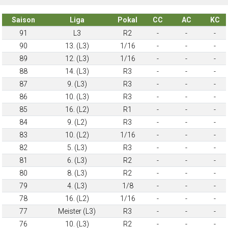
Saison
Liga
Pokal
CC
AC
KC
91
L3
R2
-
-
-
90
13. (L3)
1/16
-
-
-
89
12. (L3)
1/16
-
-
-
88
14. (L3)
R3
-
-
-
87
9. (L3)
R3
-
-
-
86
10. (L3)
R3
-
-
-
85
16. (L2)
R1
-
-
-
84
9. (L2)
R3
-
-
-
83
10. (L2)
1/16
-
-
-
82
5. (L3)
R3
-
-
-
81
6. (L3)
R2
-
-
-
80
8. (L3)
R2
-
-
-
79
4. (L3)
1/8
-
-
-
78
16. (L2)
1/16
-
-
-
77
Meister (L3)
R3
-
-
-
76
10. (L3)
R2
-
-
-