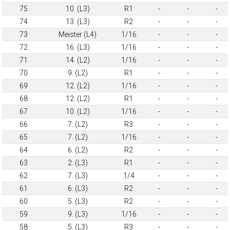
75
10. (L3)
R1
-
-
-
74
13. (L3)
R2
-
-
-
73
Meister (L4)
1/16
-
-
-
72
16. (L3)
1/16
-
-
-
71
14. (L2)
1/16
-
-
-
70
9. (L2)
R1
-
-
-
69
12. (L2)
1/16
-
-
-
68
12. (L2)
R1
-
-
-
67
10. (L2)
1/16
-
-
-
66
7. (L2)
R3
-
-
-
65
7. (L2)
1/16
-
-
-
64
6. (L2)
R2
-
-
-
63
2. (L3)
R1
-
-
-
62
7. (L3)
1/4
-
-
-
61
6. (L3)
R2
-
-
-
60
5. (L3)
R2
-
-
-
59
9. (L3)
1/16
-
-
-
58
5. (L3)
R3
-
-
-