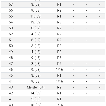
57
8. (L3)
R1
-
-
-
56
9. (L3)
R2
-
-
-
55
11. (L3)
R1
-
-
-
54
13. (L2)
R3
-
-
-
53
8. (L2)
R2
-
-
-
52
4. (L2)
R2
-
-
-
51
6. (L2)
R2
-
-
-
50
3. (L3)
R2
-
-
-
49
4. (L3)
R2
-
-
-
48
9. (L3)
R3
-
-
-
47
8. (L3)
R2
-
-
-
46
9. (L3)
1/16
-
-
-
45
8. (L3)
R1
-
-
-
44
9. (L3)
1/16
-
-
-
43
Meister (L4)
R2
-
-
-
42
14. (L3)
R1
-
-
-
41
5. (L3)
R1
-
-
-
40
16. (L2)
1/16
-
-
-