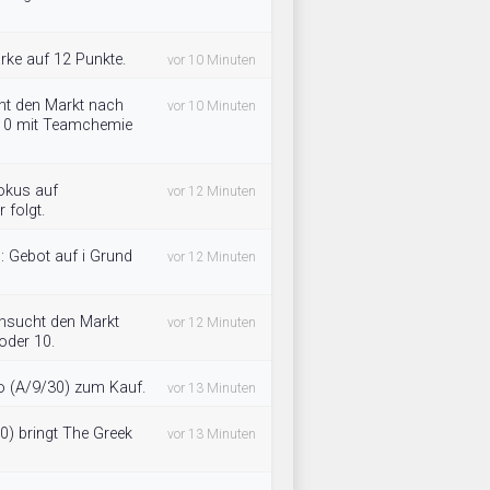
rke auf 12 Punkte.
vor 10 Minuten
nnt den Markt nach
vor 10 Minuten
r 10 mit Teamchemie
okus auf
vor 12 Minuten
 folgt.
: Gebot auf i Grund
vor 12 Minuten
hsucht den Markt
vor 12 Minuten
oder 10.
do (A/9/30) zum Kauf.
vor 13 Minuten
30) bringt The Greek
vor 13 Minuten