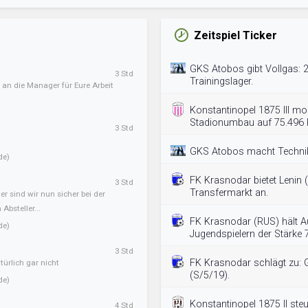
Zeitspiel Ticker
GKS Atobos gibt Vollgas: 
3 Std
Trainingslager.
 an die Manager für Eure Arbeit
Konstantinopel 1875 III mod
Stadionumbau auf 75.496 P
3 Std
GKS Atobos macht Technikt
de)
FK Krasnodar bietet Lenin
3 Std
Transfermarkt an.
er sind wir nun sicher bei der
Absteller...
FK Krasnodar (RUS) hält 
de)
Jugendspielern der Stärke 
3 Std
FK Krasnodar schlägt zu: 
ürlich gar nicht
(S/5/19).
de)
Konstantinopel 1875 II steu
4 Std