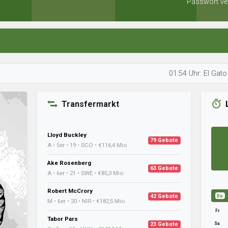
Passwort ve
01:54 Uhr: El Gato plant se
Transfermarkt
Lloyd Buckley
79 Gebote
A • 5er • 19 • SCO • €116,4 Mio
Ake Rosenberg
63 Gebote
A • 6er • 21 • SWE • €85,3 Mio
Robert McCrory
42 Gebote
Do
M • 6er • 20 • NIR • €182,5 Mio
Fr
Tabor Pars
Sa
23 Gebote