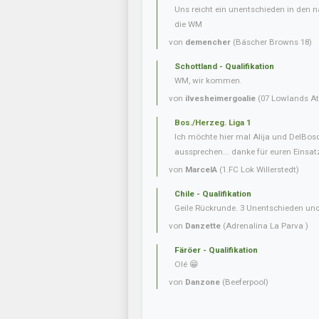
Uns reicht ein unentschieden in den n
die WM
von
demencher
(Bäscher Browns 18)
Schottland - Qualifikation
WM, wir kommen.
von
ilvesheimergoalie
(07 Lowlands Ath
Bos./Herzeg. Liga 1
Ich möchte hier mal Alija und DelBo
aussprechen... danke für euren Einsatz.
von
MarcelA
(1.FC Lok Willerstedt)
Chile - Qualifikation
Geile Rückrunde. 3 Unentschieden und
von
Danzette
(Adrenalina La Parva )
Färöer - Qualifikation
Olé 😁
von
Danzone
(Beeferpool)