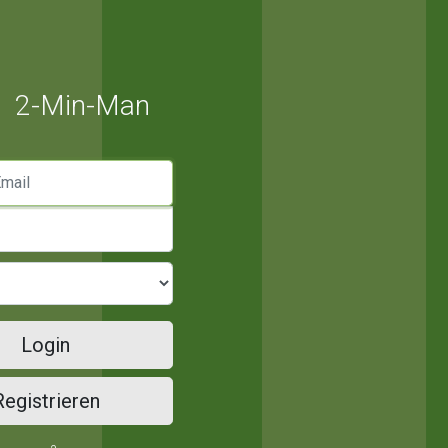
2-Min-Man
mail
Login
Registrieren