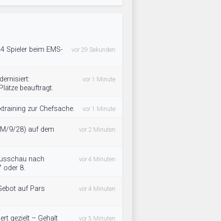
24 Spieler beim EMS-
vor 29 Sekunden
ernisiert:
vor 1 Minute
lätze beauftragt.
raining zur Chefsache.
vor 1 Minute
 (M/9/28) auf dem
vor 2 Minuten
Ausschau nach
vor 4 Minuten
7 oder 8.
Gebot auf Pars
vor 4 Minuten
ert gezielt – Gehalt
vor 5 Minuten