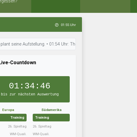
rgessen?
01:55 Uhr
ine Aufstellung. • 01:54 Uhr: The Greek Gods hat neue Taktiken eingeübt
Live-Countdown
01:34:46
bis zur nächsten Auswertung
Europa
Südamerika
Training
Training
26. Spieltag
26. Spieltag
WM-Quali.
WM-Quali.