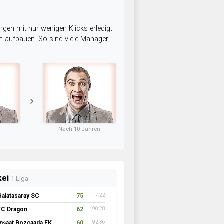
ngen mit nur wenigen Klicks erledigt
am aufbauen. So sind viele Manager
Nach 10 Jahren
kei
1.Liga
Galatasaray SC
75
117:22
FC Dragon
62
90:28
İnşaat Bozcaada FK 1957
60
92:36