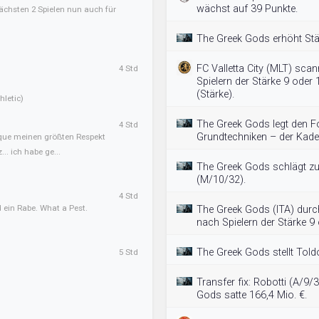
wächst auf 39 Punkte.
ächsten 2 Spielen nun auch für
The Greek Gods erhöht Stä
FC Valletta City (MLT) sca
4 Std
Spielern der Stärke 9 ode
(Stärke).
letic)
The Greek Gods legt den F
4 Std
Grundtechniken – der Kader
sque meinen größten Respekt
.. ich habe ge...
The Greek Gods schlägt zu
(M/10/32).
4 Std
 ein Rabe. What a Pest.
The Greek Gods (ITA) durc
nach Spielern der Stärke 9 
The Greek Gods stellt Tol
5 Std
Transfer fix: Robotti (A/9/
Gods satte 166,4 Mio. €.