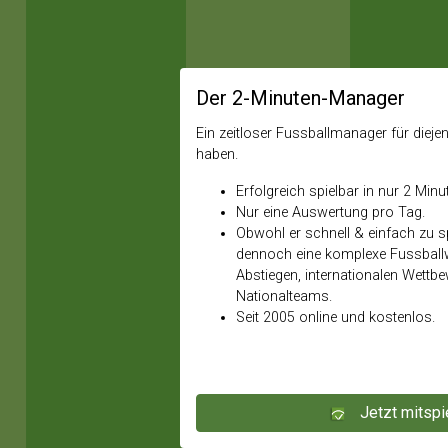
Der 2-Minuten-Manager
Ein zeitloser Fussballmanager für diejeni
haben.
Erfolgreich spielbar in nur 2 Minu
Nur eine Auswertung pro Tag.
Obwohl er schnell & einfach zu spi
dennoch eine komplexe Fussballw
Abstiegen, internationalen Wettb
Nationalteams.
Seit 2005 online und kostenlos.
Jetzt mitspi