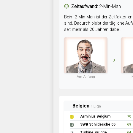
Zeitaufwand:
2-Min-Man
Beim 2-Min-Man ist der Zeitfaktor en
sind. Dadurch bleibt der tägliche A
seit mehr als 20 Jahren dabei.
Am Anfang
Belgien
1.Liga
Arminius Belgium
70
1
SWB Schildesche 05
69
2
Turbine Brügge
64
3