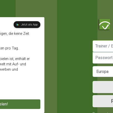
Jetzt als App
gen, die keine Zeit
Manager / E
ten pro Tag.
Passwort
elen ist, enthält er
elt mit Auf- und
ewerben und
elen!