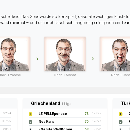
tscheidend. Das Spiel wurde so konzipiert, dass alle wichtigen Einstellu
ufwand minimal – und dennoch lässt sich langfristig erfolgreich ein Te
Nach 1 Woche
Nach 1 Monat
Nach 1 Jahr
Griechenland
Tür
1.Liga
92:24
LE PELLEponese
73
127:22
1
1
107:25
Nea Karia
70
123:27
2
2
80:21
>GerstenSaftKommando
63
94:28
3
3