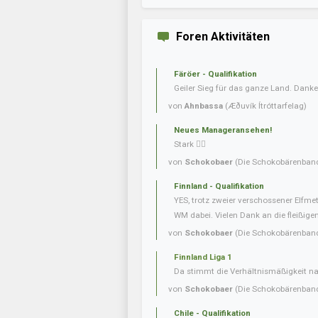
Foren Aktivitäten
Färöer - Qualifikation
Geiler Sieg für das ganze Land. Danke
von
Ahnbassa
(Æðuvík Ítróttarfelag)
Neues Manageransehen!
Stark 👍🏼
von
Schokobaer
(Die Schokobärenban
Finnland - Qualifikation
YES, trotz zweier verschossener Elfmet
WM dabei. Vielen Dank an die fleißigen 
von
Schokobaer
(Die Schokobärenban
Finnland Liga 1
Da stimmt die Verhältnismäßigkeit nat
von
Schokobaer
(Die Schokobärenban
Chile - Qualifikation