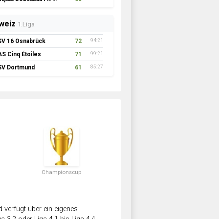
weiz
1.Liga
SV 16 Osnabrück
72
94:21
AS Cinq Étoiles
71
99:21
SV Dortmund
61
85:27
Championscup
verfügt über ein eigenes