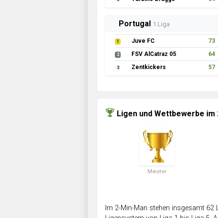
Portugal
1.Liga
Juve FC
73
1
FSV AlCatraz 05
64
2
Zentkickers
57
3
Ligen und Wettbewerbe im
Meister
Im 2-Min-Man stehen insgesamt 62 L