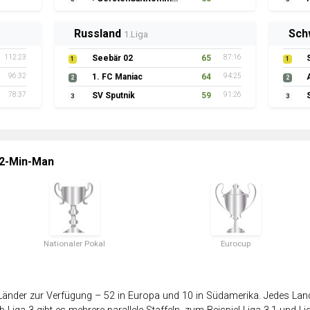
Russland
Sch
1.Liga
112:23
Seebär 02
65
87:16
1
1
96:32
1. FC Maniac
64
94:25
2
2
78:37
SV Sputnik
59
91:26
3
3
 2-Min-Man
Nationaler Pokal
Eurocup
änder zur Verfügung – 52 in Europa und 10 in Südamerika. Jedes Land 