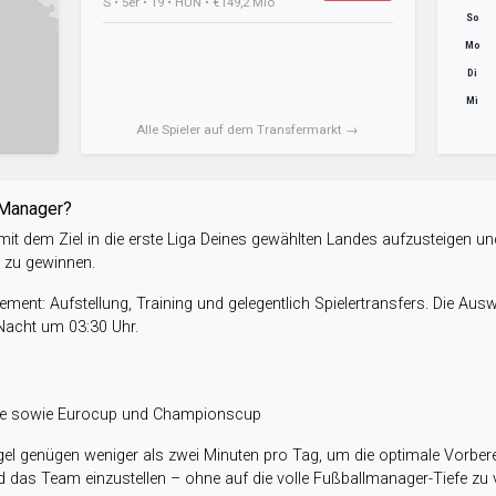
S • 5er • 19 • HUN • €149,2 Mio
So
Mo
Di
Mi
Alle Spieler auf dem Transfermarkt →
-Manager?
it dem Ziel in die erste Liga Deines gewählten Landes aufzusteigen un
e zu gewinnen.
ent: Aufstellung, Training und gelegentlich Spielertransfers. Die Aus
 Nacht um 03:30 Uhr.
ele sowie Eurocup und Championscup
el genügen weniger als zwei Minuten pro Tag, um die optimale Vorbere
 das Team einzustellen – ohne auf die volle Fußballmanager-Tiefe zu v