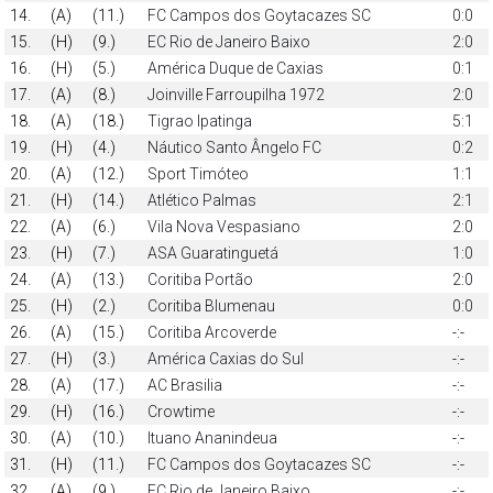
14.
(A)
(11.)
FC Campos dos Goytacazes SC
0:0
15.
(H)
(9.)
EC Rio de Janeiro Baixo
2:0
16.
(H)
(5.)
América Duque de Caxias
0:1
17.
(A)
(8.)
Joinville Farroupilha 1972
2:0
18.
(A)
(18.)
Tigrao Ipatinga
5:1
19.
(H)
(4.)
Náutico Santo Ângelo FC
0:2
20.
(A)
(12.)
Sport Timóteo
1:1
21.
(H)
(14.)
Atlético Palmas
2:1
22.
(A)
(6.)
Vila Nova Vespasiano
2:0
23.
(H)
(7.)
ASA Guaratinguetá
1:0
24.
(A)
(13.)
Coritiba Portão
2:0
25.
(H)
(2.)
Coritiba Blumenau
0:0
26.
(A)
(15.)
Coritiba Arcoverde
-:-
27.
(H)
(3.)
América Caxias do Sul
-:-
28.
(A)
(17.)
AC Brasilia
-:-
29.
(H)
(16.)
Crowtime
-:-
30.
(A)
(10.)
Ituano Ananindeua
-:-
31.
(H)
(11.)
FC Campos dos Goytacazes SC
-:-
32.
(A)
(9.)
EC Rio de Janeiro Baixo
-:-