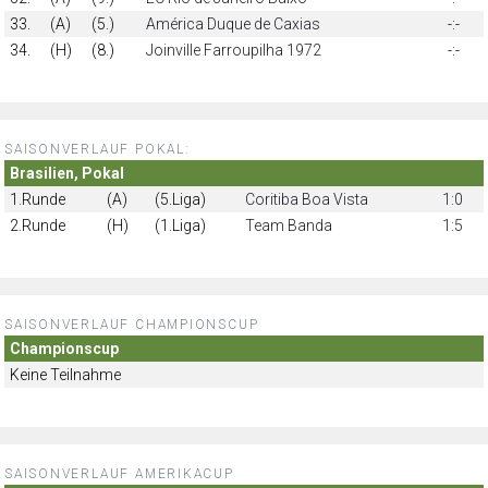
33.
(A)
(5.)
América Duque de Caxias
-:-
34.
(H)
(8.)
Joinville Farroupilha 1972
-:-
SAISONVERLAUF POKAL:
Brasilien, Pokal
1.Runde
(A)
(5.Liga)
Coritiba Boa Vista
1:0
2.Runde
(H)
(1.Liga)
Team Banda
1:5
SAISONVERLAUF CHAMPIONSCUP
Championscup
Keine Teilnahme
SAISONVERLAUF AMERIKACUP