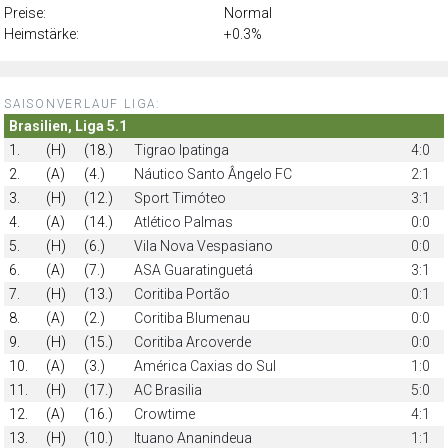
Preise:
Normal
Heimstärke:
+0.3%
SAISONVERLAUF LIGA:
Brasilien, Liga 5.1
1.
(H)
(18.)
Tigrao Ipatinga
4:0
2.
(A)
(4.)
Náutico Santo Ângelo FC
2:1
3.
(H)
(12.)
Sport Timóteo
3:1
4.
(A)
(14.)
Atlético Palmas
0:0
5.
(H)
(6.)
Vila Nova Vespasiano
0:0
6.
(A)
(7.)
ASA Guaratinguetá
3:1
7.
(H)
(13.)
Coritiba Portão
0:1
8.
(A)
(2.)
Coritiba Blumenau
0:0
9.
(H)
(15.)
Coritiba Arcoverde
0:0
10.
(A)
(3.)
América Caxias do Sul
1:0
11.
(H)
(17.)
AC Brasilia
5:0
12.
(A)
(16.)
Crowtime
4:1
13.
(H)
(10.)
Ituano Ananindeua
1:1