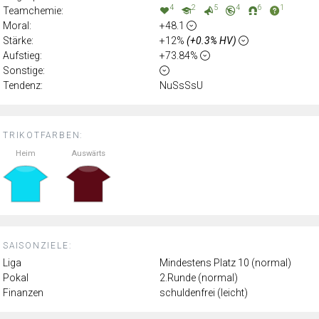
4
2
5
4
6
1
Teamchemie:
Moral:
+48.1
Stärke:
+12%
(+0.3% HV)
Aufstieg:
+73.84%
Sonstige:
Tendenz:
NuSsSsU
TRIKOTFARBEN:
Heim
Auswärts
SAISONZIELE:
Liga
Mindestens Platz 10 (normal)
Pokal
2.Runde (normal)
Finanzen
schuldenfrei (leicht)