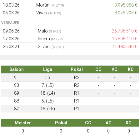
18.03.26
Moràn
3.995.058 €
(M 2/19)
06.03.26
Vivas
8.075.293 €
(A 3/19)
VERKÄUFE
09.06.26
Malo
26.706.510 €
(S 6/27)
17.03.26
Incera
15.506.410 €
(M 6/27)
26.03.21
Silvani
71.480.640 €
(S 7/31)
Saison
Liga
Pokal
CC
AC
KC
91
L5
R2
-
-
-
90
7. (L5)
R2
-
-
-
89
18. (L4)
R1
-
-
-
88
5. (L5)
R1
-
-
-
87
15. (L5)
R1
-
-
-
Meister
Pokal
CC
AC
KC
0
0
0
0
0