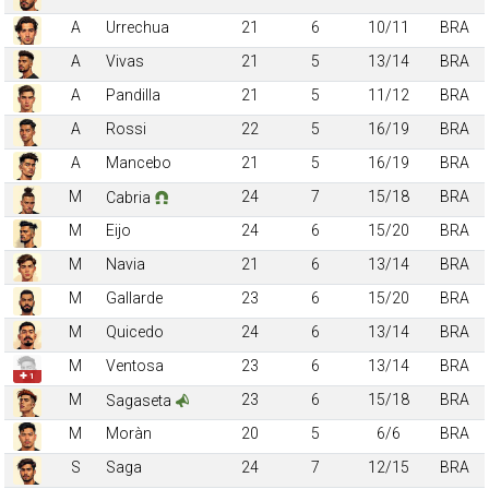
A
Urrechua
21
6
10/11
BRA
A
Vivas
21
5
13/14
BRA
A
Pandilla
21
5
11/12
BRA
A
Rossi
22
5
16/19
BRA
A
Mancebo
21
5
16/19
BRA
M
24
7
15/18
BRA
Cabria
M
Eijo
24
6
15/20
BRA
M
Navia
21
6
13/14
BRA
M
Gallarde
23
6
15/20
BRA
M
Quicedo
24
6
13/14
BRA
M
Ventosa
23
6
13/14
BRA
✚ 1
M
23
6
15/18
BRA
Sagaseta
M
Moràn
20
5
6/6
BRA
S
Saga
24
7
12/15
BRA