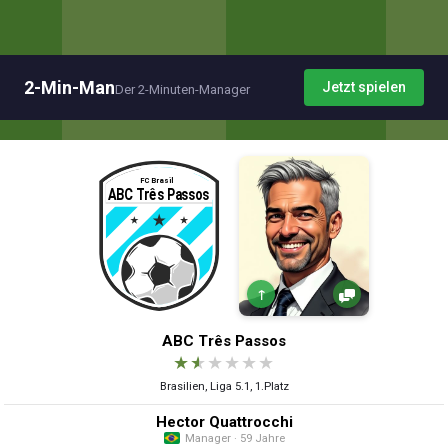
2-Min-Man
Jetzt spielen
Der 2-Minuten-Manager
↑
ABC Três Passos
★
★
★
★
★
★
Brasilien, Liga 5.1, 1.Platz
Hector Quattrocchi
Manager · 59 Jahre