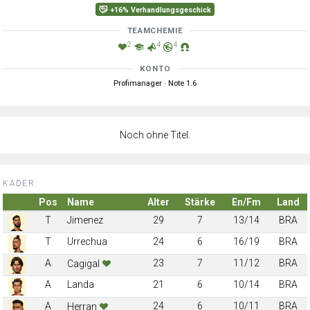
+16% Verhandlungsgeschick
TEAMCHEMIE
2
4
4
KONTO
Profimanager · Note 1.6
Noch ohne Titel.
KADER:
Pos
Name
Alter
Stärke
En/Fm
Land
T
Jimenez
29
7
13/14
BRA
T
Urrechua
24
6
16/19
BRA
A
23
7
11/12
BRA
Cagigal
A
Landa
21
6
10/14
BRA
A
24
6
10/11
BRA
Herran