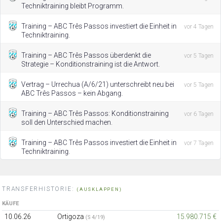
Techniktraining bleibt Programm.
Training – ABC Três Passos investiert die Einheit in
vor 4 Tagen
Techniktraining.
Training – ABC Três Passos überdenkt die
vor 5 Tagen
Strategie – Konditionstraining ist die Antwort.
Vertrag – Urrechua (A/6/21) unterschreibt neu bei
vor 5 Tagen
ABC Três Passos – kein Abgang.
Training – ABC Três Passos: Konditionstraining
vor 6 Tagen
soll den Unterschied machen.
Training – ABC Três Passos investiert die Einheit in
vor 7 Tagen
Techniktraining.
TRANSFERHISTORIE:
(AUSKLAPPEN)
KÄUFE
10.06.26
Ortigoza
15.980.715 €
(S 4/19)