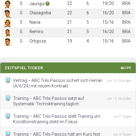
S
22
6
19/20
BRA
Jaurigui
S
Olazagoitia
22
6
16/20
BRA
S
Navia
21
5
15/16
BRA
S
Remiro
21
5
16/20
BRA
S
Ortigoza
19
4
15/16
BRA
ZEITSPIEL TICKER
LIVE
Vertrag – ABC Três Passos sichert sich Herran
vor 15 Stunden
(A/6/24) mit neuem Kontrakt.
Training – ABC Três Passos setzt auf
vor 15 Stunden
Systematik: Techniktraining täglich.
Training – ABC Três Passos stellt Training um:
vor 2 Tagen
Konditionstraining steht im Fokus.
Training – ABC Três Passos hält am Kurs fest:
vor 3 Tagen