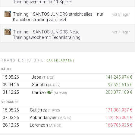
Trainingszentrum für 11 Spieler.
Training – SANTOS JUNIORS streicht alles – nur
vor 5 Tagen
Konditionstraining zählt jetzt.
Training – SANTOS JUNIORS: Neue
vor 7 Tagen
Trainingswoche mit Techniktraining.
TRANSFERHISTORIE:
(AUSKLAPPEN)
KÄUFE
15.05.26
Jaba
141.245.974 €
(T 9/29)
09.04.26
Sancho
97.521.615 €
(A 4/17)
2
31.12.25
203.077.109 €
Carrizo
(M 9/30)
VERKÄUFE
15.05.26
Gutiérrez
171.381.937 €
(T 9/32)
07.03.26
Abbondanzieri
113.185.004 €
(M 9/32)
28.12.25
Lorenzon
168.706.925 €
(A 9/32)