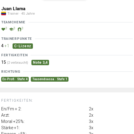
Juan Llama
Trainer · 45 Jahre
TEAMCHEMIE
3
3
3
TRAINERPUNKTE
4
+1
C-Lizenz
FERTIGKEITEN
15
Note 3,4
(2 verbraucht)
RICHTUNG
Ex-Profi · Stufe 4
Tausendsassa · Stufe 1
FERTIGKEITEN:
En/Fm + 2:
2x
Arzt:
2x
Moral +25%:
3x
Stärke +1:
3x
Eingesp. +5%:
3x