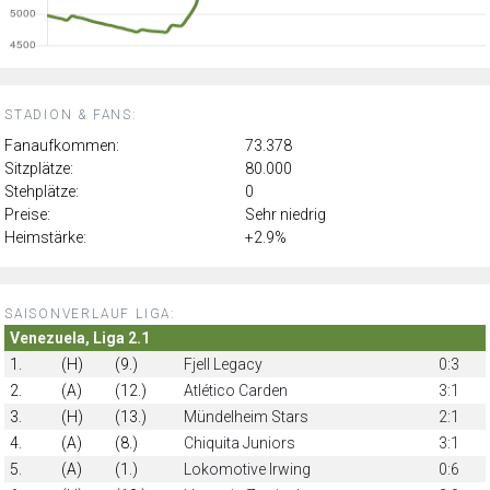
STADION & FANS:
Fanaufkommen:
73.378
Sitzplätze:
80.000
Stehplätze:
0
Preise:
Sehr niedrig
Heimstärke:
+2.9%
SAISONVERLAUF LIGA:
Venezuela, Liga 2.1
1.
(H)
(9.)
Fjell Legacy
0:3
2.
(A)
(12.)
Atlético Carden
3:1
3.
(H)
(13.)
Mündelheim Stars
2:1
4.
(A)
(8.)
Chiquita Juniors
3:1
5.
(A)
(1.)
Lokomotive Irwing
0:6