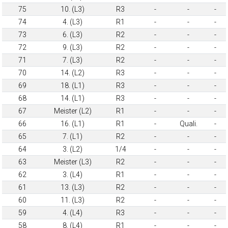
75
10. (L3)
R3
-
-
-
74
4. (L3)
R1
-
-
-
73
6. (L3)
R2
-
-
-
72
9. (L3)
R2
-
-
-
71
7. (L3)
R2
-
-
-
70
14. (L2)
R3
-
-
-
69
18. (L1)
R3
-
-
-
68
14. (L1)
R3
-
-
-
67
Meister (L2)
R1
-
-
-
66
16. (L1)
R1
-
Quali.
-
65
7. (L1)
R2
-
-
-
64
3. (L2)
1/4
-
-
-
63
Meister (L3)
R2
-
-
-
62
3. (L4)
R1
-
-
-
61
13. (L3)
R2
-
-
-
60
11. (L3)
R2
-
-
-
59
4. (L4)
R3
-
-
-
58
8. (L4)
R1
-
-
-