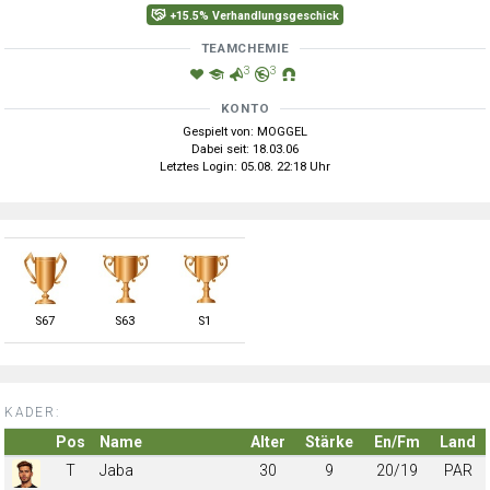
+15.5% Verhandlungsgeschick
TEAMCHEMIE
3
3
KONTO
Gespielt von: MOGGEL
Dabei seit: 18.03.06
Letztes Login: 05.08. 22:18 Uhr
S
67
S
63
S
1
KADER:
Pos
Name
Alter
Stärke
En/Fm
Land
T
Jaba
30
9
20/19
PAR