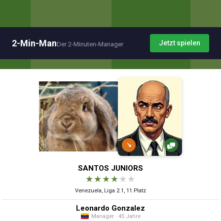
2-Min-Man
Jetzt spielen
Der 2-Minuten-Manager
↘
SANTOS JUNIORS
★
★
★
★
★
★
Venezuela, Liga 2.1, 11.Platz
Leonardo Gonzalez
Manager · 45 Jahre