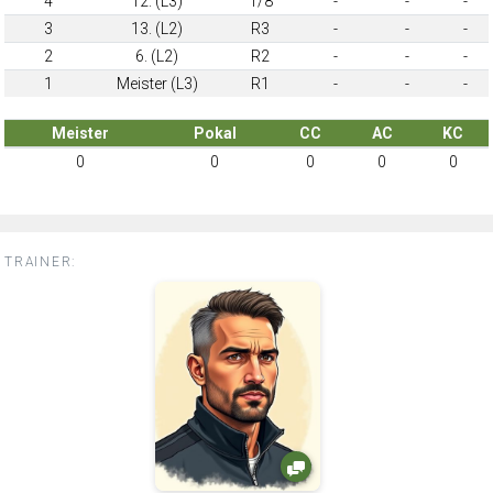
4
12. (L3)
1/8
-
-
-
3
13. (L2)
R3
-
-
-
2
6. (L2)
R2
-
-
-
1
Meister (L3)
R1
-
-
-
Meister
Pokal
CC
AC
KC
0
0
0
0
0
TRAINER: