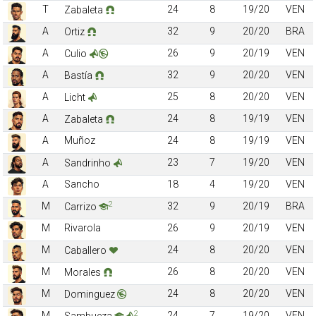
T
24
8
19/20
VEN
Zabaleta
A
32
9
20/20
BRA
Ortiz
A
26
9
20/19
VEN
Culio
A
32
9
20/20
VEN
Bastía
A
25
8
20/20
VEN
Licht
A
24
8
19/19
VEN
Zabaleta
A
Muñoz
24
8
19/19
VEN
A
23
7
19/20
VEN
Sandrinho
A
Sancho
18
4
19/20
VEN
2
M
32
9
20/19
BRA
Carrizo
M
Rivarola
26
9
20/19
VEN
M
24
8
20/20
VEN
Caballero
M
26
8
20/20
VEN
Morales
M
24
8
20/20
VEN
Dominguez
2
M
24
7
19/20
VEN
Sambueza