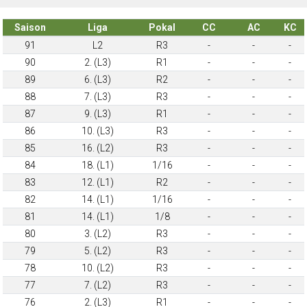
Saison
Liga
Pokal
CC
AC
KC
91
L2
R3
-
-
-
90
2. (L3)
R1
-
-
-
89
6. (L3)
R2
-
-
-
88
7. (L3)
R3
-
-
-
87
9. (L3)
R1
-
-
-
86
10. (L3)
R3
-
-
-
85
16. (L2)
R3
-
-
-
84
18. (L1)
1/16
-
-
-
83
12. (L1)
R2
-
-
-
82
14. (L1)
1/16
-
-
-
81
14. (L1)
1/8
-
-
-
80
3. (L2)
R3
-
-
-
79
5. (L2)
R3
-
-
-
78
10. (L2)
R3
-
-
-
77
7. (L2)
R3
-
-
-
76
2. (L3)
R1
-
-
-