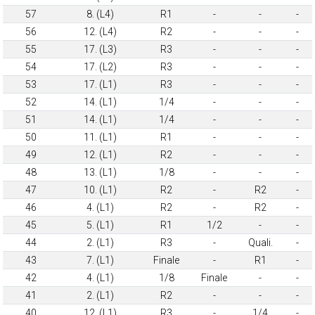
57
8. (L4)
R1
-
-
-
56
12. (L4)
R2
-
-
-
55
17. (L3)
R3
-
-
-
54
17. (L2)
R3
-
-
-
53
17. (L1)
R3
-
-
-
52
14. (L1)
1/4
-
-
-
51
14. (L1)
1/4
-
-
-
50
11. (L1)
R1
-
-
-
49
12. (L1)
R2
-
-
-
48
13. (L1)
1/8
-
-
-
47
10. (L1)
R2
-
R2
-
46
4. (L1)
R2
-
R2
-
45
5. (L1)
R1
1/2
-
-
44
2. (L1)
R3
-
Quali.
-
43
7. (L1)
Finale
-
R1
-
42
4. (L1)
1/8
Finale
-
-
41
2. (L1)
R2
-
-
-
40
12. (L1)
R3
-
1/4
-