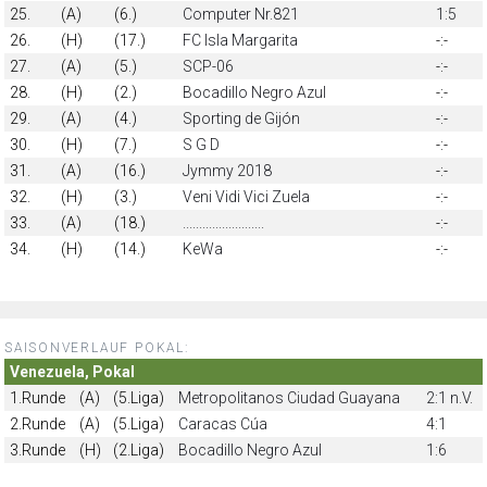
25.
(A)
(6.)
Computer Nr.821
1:5
26.
(H)
(17.)
FC Isla Margarita
-:-
27.
(A)
(5.)
SCP-06
-:-
28.
(H)
(2.)
Bocadillo Negro Azul
-:-
29.
(A)
(4.)
Sporting de Gijón
-:-
30.
(H)
(7.)
S G D
-:-
31.
(A)
(16.)
Jymmy 2018
-:-
32.
(H)
(3.)
Veni Vidi Vici Zuela
-:-
33.
(A)
(18.)
.........................
-:-
34.
(H)
(14.)
KeWa
-:-
SAISONVERLAUF POKAL:
Venezuela, Pokal
1.Runde
(A)
(5.Liga)
Metropolitanos Ciudad Guayana
2:1 n.V.
2.Runde
(A)
(5.Liga)
Caracas Cúa
4:1
3.Runde
(H)
(2.Liga)
Bocadillo Negro Azul
1:6