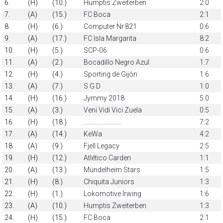
6.
(H)
(10.)
Humptis Zweiterben
2:0
7.
(A)
(15.)
FC Boca
2:1
8.
(H)
(6.)
Computer Nr.821
0:6
9.
(A)
(17.)
FC Isla Margarita
8:2
10.
(H)
(5.)
SCP-06
0:6
11.
(A)
(2.)
Bocadillo Negro Azul
1:7
12.
(H)
(4.)
Sporting de Gijón
1:6
13.
(A)
(7.)
S G D
1:0
14.
(H)
(16.)
Jymmy 2018
5:0
15.
(A)
(3.)
Veni Vidi Vici Zuela
0:5
16.
(H)
(18.)
.........................
7:2
17.
(A)
(14.)
KeWa
4:2
18.
(A)
(9.)
Fjell Legacy
2:5
19.
(H)
(12.)
Atlético Carden
1:1
20.
(A)
(13.)
Mündelheim Stars
1:5
21.
(H)
(8.)
Chiquita Juniors
1:3
22.
(H)
(1.)
Lokomotive Irwing
1:6
23.
(A)
(10.)
Humptis Zweiterben
1:3
24.
(H)
(15.)
FC Boca
2:1