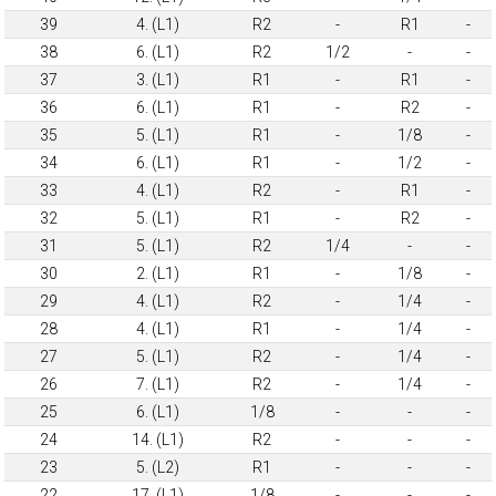
39
4. (L1)
R2
-
R1
-
38
6. (L1)
R2
1/2
-
-
37
3. (L1)
R1
-
R1
-
36
6. (L1)
R1
-
R2
-
35
5. (L1)
R1
-
1/8
-
34
6. (L1)
R1
-
1/2
-
33
4. (L1)
R2
-
R1
-
32
5. (L1)
R1
-
R2
-
31
5. (L1)
R2
1/4
-
-
30
2. (L1)
R1
-
1/8
-
29
4. (L1)
R2
-
1/4
-
28
4. (L1)
R1
-
1/4
-
27
5. (L1)
R2
-
1/4
-
26
7. (L1)
R2
-
1/4
-
25
6. (L1)
1/8
-
-
-
24
14. (L1)
R2
-
-
-
23
5. (L2)
R1
-
-
-
22
17. (L1)
1/8
-
-
-