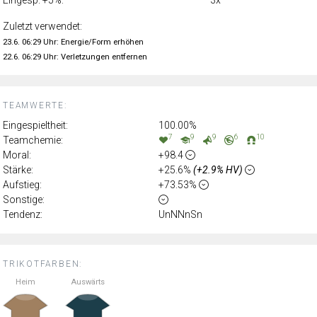
Zuletzt verwendet:
23.6. 06:29 Uhr: Energie/Form erhöhen
22.6. 06:29 Uhr: Verletzungen entfernen
TEAMWERTE:
Eingespieltheit:
100.00%
7
9
9
6
10
Teamchemie:
Moral:
+98.4
Stärke:
+25.6%
(+2.9% HV)
Aufstieg:
+73.53%
Sonstige:
Tendenz:
UnNNnSn
TRIKOTFARBEN:
Heim
Auswärts