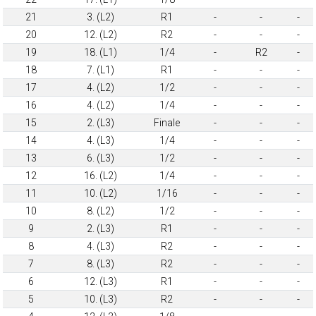
21
3. (L2)
R1
-
-
-
20
12. (L2)
R2
-
-
-
19
18. (L1)
1/4
-
R2
-
18
7. (L1)
R1
-
-
-
17
4. (L2)
1/2
-
-
-
16
4. (L2)
1/4
-
-
-
15
2. (L3)
Finale
-
-
-
14
4. (L3)
1/4
-
-
-
13
6. (L3)
1/2
-
-
-
12
16. (L2)
1/4
-
-
-
11
10. (L2)
1/16
-
-
-
10
8. (L2)
1/2
-
-
-
9
2. (L3)
R1
-
-
-
8
4. (L3)
R2
-
-
-
7
8. (L3)
R2
-
-
-
6
12. (L3)
R1
-
-
-
5
10. (L3)
R2
-
-
-