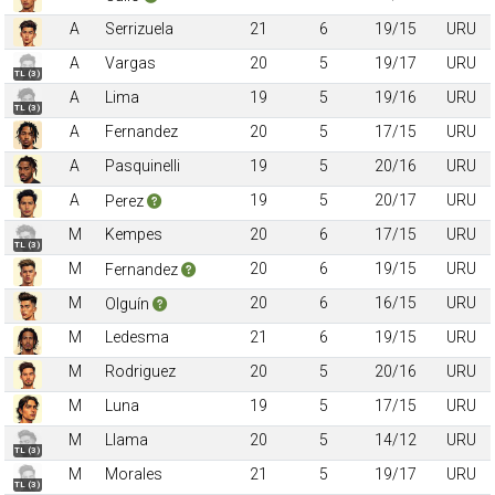
A
Serrizuela
21
6
19/15
URU
A
Vargas
20
5
19/17
URU
TL (3)
A
Lima
19
5
19/16
URU
TL (3)
A
Fernandez
20
5
17/15
URU
A
Pasquinelli
19
5
20/16
URU
A
19
5
20/17
URU
Perez
M
Kempes
20
6
17/15
URU
TL (3)
M
20
6
19/15
URU
Fernandez
M
20
6
16/15
URU
Olguín
M
Ledesma
21
6
19/15
URU
M
Rodriguez
20
5
20/16
URU
M
Luna
19
5
17/15
URU
M
Llama
20
5
14/12
URU
TL (3)
M
Morales
21
5
19/17
URU
TL (3)