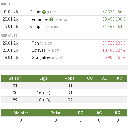
KÄUFE
01.02.26
32.324.966 €
Olguín
(M 4/18)
20.01.26
33.453.600 €
Fernandez
(M 4/18)
19.01.26
Kempes
34.467.964 €
(M 4/18)
VERKÄUFE
29.01.26
Pan
31.723.283 €
(M 6/27)
20.01.26
Esteves
18.469.827 €
(M 5/27)
19.01.26
Gonçalves
65.905.961 €
(S 7/28)
Saison
Liga
Pokal
CC
AC
KC
91
L5
R1
-
-
-
90
16. (L4)
R1
-
-
-
89
18. (L3)
R2
-
-
-
Meister
Pokal
CC
AC
KC
0
0
0
0
0