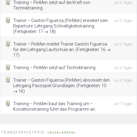
Training – PinMen setzt auf die Kraft von
vor 5 Tagen
Techniktraining.
Trainer – Gastón Figueroa (PinMen) erweitert sein
vor 5 Tagen
Repertoire: Lehrgang Schnelligkeitstraining.
(Fertigkeiten: 17 → 18)
Trainer – PinMen meldet Trainer Gastón Figueroa
vor 5 Tagen
für den Lehrgang Laufschule an. (Fertigkeiten: 16 →
17)
Training – PinMen setzt auf Techniktraining.
vor 6 Tagen
Trainer – Gastón Figueroa (PinMen) absolviert den
vor 6 Tagen
Lehrgang Passspiel-Grundlagen. (Fertigkeiten: 15
→ 16)
Training – PinMen baut das Training um –
vor 7 Tagen
Konditionstraining führt das Programm an.
TRANSFERHISTORIE:
(AUSKLAPPEN)