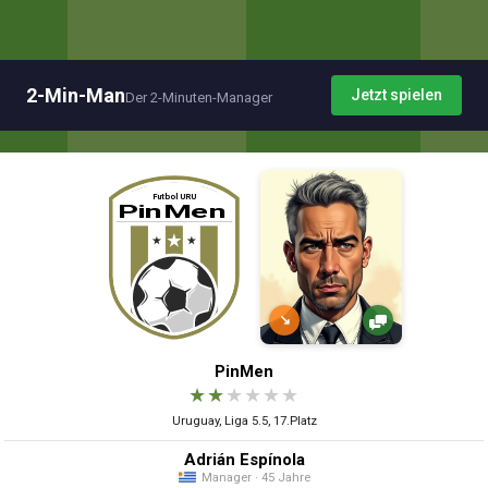
2-Min-Man
Jetzt spielen
Der 2-Minuten-Manager
↘
PinMen
★
★
★
★
★
★
Uruguay, Liga 5.5, 17.Platz
Adrián Espínola
Manager · 45 Jahre