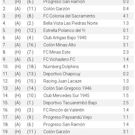
1.
(H)
(6.)
Progreso San Ramón
0:3
2.
(A)
(11.)
Colón Garzón
0:4
3.
(H)
(8.)
FC Colonia del Sacramento
4:1
4.
(A)
(2.)
Bella Vista Las Piedras Norte
1:3
5.
(H)
(12.)
Estrella Polanco del Yi
0:1
6.
(A)
(4.)
Club Artigas Bajo 1940
3:2
7.
(A)
(16.)
Colón Minas Alto
3:1
8.
(H)
(7.)
FC Minas Este
2:3
9.
(A)
(5.)
FC Vichadero FC
1:4
10.
(H)
(18.)
Nürnberg Dolphins
4:1
11.
(A)
(13.)
Deportivo Chapicuy
0:2
12.
(H)
(15.)
Racing Juan Lacaze
1:3
13.
(A)
(14.)
Colón San Gregorio 1946
0:0
14.
(H)
(10.)
Club Mercedes Sur 1945
1:5
15.
(A)
(1.)
Deportivo Tacuarembó Bajo
2:5
16.
(H)
(3.)
FC Rincón de Valentín
1:4
17.
(A)
(9.)
Progreso Paysandú Viejo
1:1
18.
(A)
(6.)
Progreso San Ramón
1:4
19.
(H)
(11.)
Colón Garzón
3:1