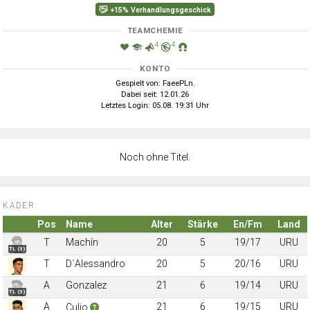
+15% Verhandlungsgeschick
TEAMCHEMIE
4
4
KONTO
Gespielt von: FaeePLn.
Dabei seit: 12.01.26
Letztes Login: 05.08. 19:31 Uhr
Noch ohne Titel.
KADER:
Pos
Name
Alter
Stärke
En/Fm
Land
T
Machín
20
5
19/17
URU
TL (3)
T
D´Alessandro
20
5
20/16
URU
A
Gonzalez
21
6
19/14
URU
TL (3)
A
21
6
19/15
URU
Culio