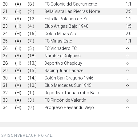
20.
(A)
(8.)
FC Colonia del Sacramento
1:1
21.
(H)
(2.)
Bella Vista Las Piedras Norte
2:5
22.
(A)
(12.)
Estrella Polanco del Yi
1:2
23.
(H)
(4.)
Club Artigas Bajo 1940
1:5
24.
(H)
(16.)
Colón Minas Alto
2:0
25.
(A)
(7.)
FC Minas Este
1:1
26.
(H)
(5.)
FC Vichadero FC
-:-
27.
(A)
(18.)
Nürnberg Dolphins
-:-
28.
(H)
(13.)
Deportivo Chapicuy
-:-
29.
(A)
(15.)
Racing Juan Lacaze
-:-
30.
(H)
(14.)
Colón San Gregorio 1946
-:-
31.
(A)
(10.)
Club Mercedes Sur 1945
-:-
32.
(H)
(1.)
Deportivo Tacuarembó Bajo
-:-
33.
(A)
(3.)
FC Rincón de Valentín
-:-
34.
(H)
(9.)
Progreso Paysandú Viejo
-:-
SAISONVERLAUF POKAL: