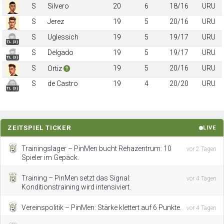
S
Silvero
20
6
18/16
URU
S
Jerez
19
5
20/16
URU
S
Uglessich
19
5
19/17
URU
TL (3)
S
Delgado
19
5
19/17
URU
TL (3)
S
19
5
20/16
URU
Ortiz
S
de Castro
19
4
20/20
URU
TL (3)
ZEITSPIEL TICKER
LIVE
Trainingslager – PinMen bucht Rehazentrum: 10
vor 2 Tagen
Spieler im Gepäck.
Training – PinMen setzt das Signal:
vor 4 Tagen
Konditionstraining wird intensiviert.
Vereinspolitik – PinMen: Stärke klettert auf 6 Punkte.
vor 4 Tagen