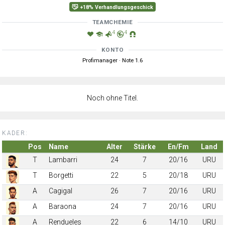
+18% Verhandlungsgeschick
TEAMCHEMIE
4
4
KONTO
Profimanager · Note 1.6
Noch ohne Titel.
KADER:
Pos
Name
Alter
Stärke
En/Fm
Land
T
Lambarri
24
7
20/16
URU
T
Borgetti
22
5
20/18
URU
A
Cagigal
26
7
20/16
URU
A
Baraona
24
7
20/16
URU
A
Rendueles
22
6
14/10
URU