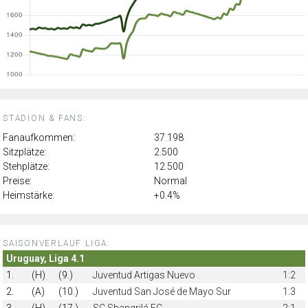
STADION & FANS:
Fanaufkommen:
37.198
Sitzplätze:
2.500
Stehplätze:
12.500
Preise:
Normal
Heimstärke:
+0.4%
SAISONVERLAUF LIGA:
Uruguay, Liga 4.1
1.
(H)
(9.)
Juventud Artigas Nuevo
1:2
2.
(A)
(10.)
Juventud San José de Mayo Sur
1:3
3.
(H)
(17.)
SC Shangrilá FC
2:1