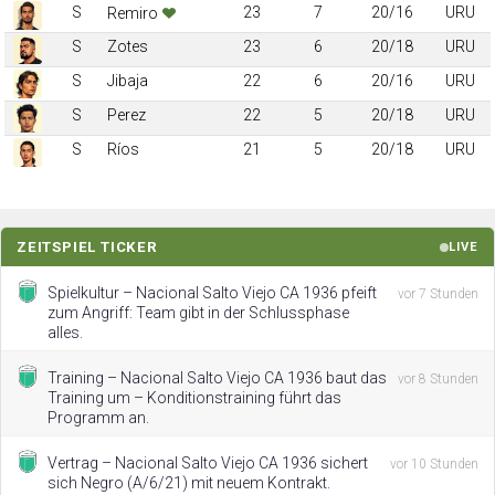
S
23
7
20/16
URU
Remiro
S
Zotes
23
6
20/18
URU
S
Jibaja
22
6
20/16
URU
S
Perez
22
5
20/18
URU
S
Ríos
21
5
20/18
URU
ZEITSPIEL TICKER
LIVE
Spielkultur – Nacional Salto Viejo CA 1936 pfeift
vor 7 Stunden
zum Angriff: Team gibt in der Schlussphase
alles.
Training – Nacional Salto Viejo CA 1936 baut das
vor 8 Stunden
Training um – Konditionstraining führt das
Programm an.
Vertrag – Nacional Salto Viejo CA 1936 sichert
vor 10 Stunden
sich Negro (A/6/21) mit neuem Kontrakt.