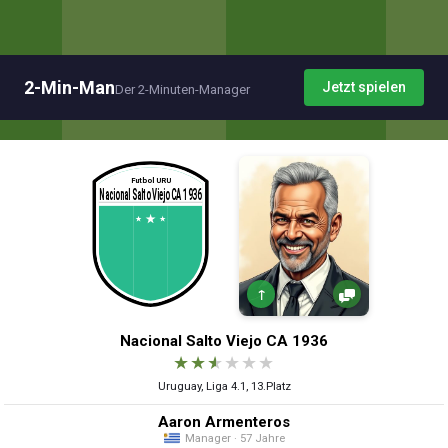
2-Min-Man
Jetzt spielen
Der 2-Minuten-Manager
↑
Nacional Salto Viejo CA 1936
★
★
★
★
★
★
Uruguay, Liga 4.1, 13.Platz
Aaron Armenteros
Manager · 57 Jahre