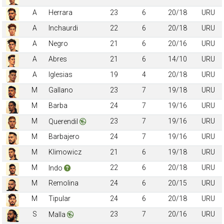
A
Herrara
23
6
20/18
URU
A
Inchaurdi
22
6
20/18
URU
A
Negro
21
6
20/16
URU
A
Abres
21
6
14/10
URU
A
Iglesias
19
4
20/18
URU
M
Gallano
23
7
19/18
URU
M
Barba
24
7
19/16
URU
M
23
7
19/16
URU
Querendil
M
Barbajero
24
7
19/16
URU
M
Klimowicz
21
6
19/18
URU
M
22
6
20/18
URU
Indo
M
Remolina
24
6
20/15
URU
M
Tipular
24
6
20/18
URU
S
23
7
20/16
URU
Malla