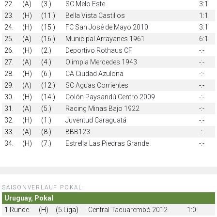
22.
(A)
(3.)
SC Melo Este
3:1
23.
(H)
(11.)
Bella Vista Castillos
1:1
24.
(H)
(15.)
FC San José de Mayo 2010
3:1
25.
(A)
(16.)
Municipal Arrayanes 1961
6:1
26.
(H)
(2.)
Deportivo Rothaus CF
-:-
27.
(A)
(4.)
Olimpia Mercedes 1943
-:-
28.
(H)
(6.)
CA Ciudad Azulona
-:-
29.
(A)
(12.)
SC Aguas Corrientes
-:-
30.
(H)
(14.)
Colón Paysandú Centro 2009
-:-
31.
(A)
(5.)
Racing Minas Bajo 1922
-:-
32.
(H)
(1.)
Juventud Caraguatá
-:-
33.
(A)
(8.)
BBB123
-:-
34.
(H)
(7.)
Estrella Las Piedras Grande
-:-
SAISONVERLAUF POKAL:
Uruguay, Pokal
1.Runde
(H)
(5.Liga)
Central Tacuarembó 2012
1:0