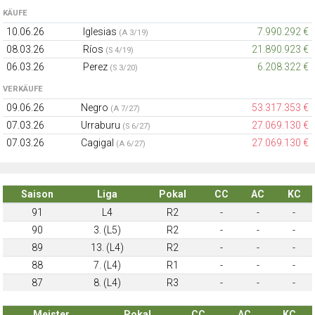
KÄUFE
10.06.26
Iglesias
7.990.292 €
(A 3/19)
08.03.26
Ríos
21.890.923 €
(S 4/19)
06.03.26
Perez
6.208.322 €
(S 3/20)
VERKÄUFE
09.06.26
Negro
53.317.353 €
(A 7/27)
07.03.26
Urraburu
27.069.130 €
(S 6/27)
07.03.26
Cagigal
27.069.130 €
(A 6/27)
Saison
Liga
Pokal
CC
AC
KC
91
L4
R2
-
-
-
90
3. (L5)
R2
-
-
-
89
13. (L4)
R2
-
-
-
88
7. (L4)
R1
-
-
-
87
8. (L4)
R3
-
-
-
Meister
Pokal
CC
AC
KC