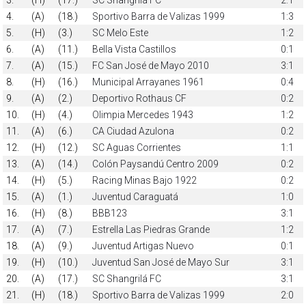
4.
(A)
(18.)
Sportivo Barra de Valizas 1999
1:3
5.
(H)
(3.)
SC Melo Este
1:2
6.
(A)
(11.)
Bella Vista Castillos
0:1
7.
(A)
(15.)
FC San José de Mayo 2010
3:1
8.
(H)
(16.)
Municipal Arrayanes 1961
0:4
9.
(A)
(2.)
Deportivo Rothaus CF
0:2
10.
(H)
(4.)
Olimpia Mercedes 1943
1:2
11.
(A)
(6.)
CA Ciudad Azulona
0:2
12.
(H)
(12.)
SC Aguas Corrientes
1:1
13.
(A)
(14.)
Colón Paysandú Centro 2009
0:2
14.
(H)
(5.)
Racing Minas Bajo 1922
0:2
15.
(A)
(1.)
Juventud Caraguatá
1:0
16.
(H)
(8.)
BBB123
3:1
17.
(A)
(7.)
Estrella Las Piedras Grande
1:2
18.
(A)
(9.)
Juventud Artigas Nuevo
0:1
19.
(H)
(10.)
Juventud San José de Mayo Sur
3:1
20.
(A)
(17.)
SC Shangrilá FC
3:1
21.
(H)
(18.)
Sportivo Barra de Valizas 1999
2:0