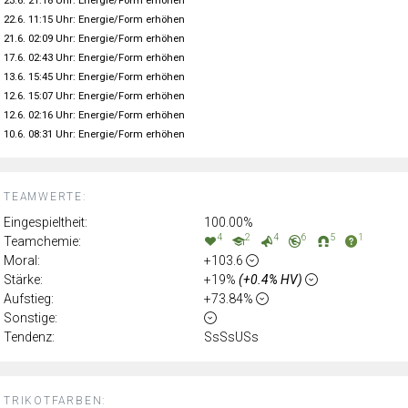
23.6. 21:18 Uhr: Energie/Form erhöhen
22.6. 11:15 Uhr: Energie/Form erhöhen
21.6. 02:09 Uhr: Energie/Form erhöhen
17.6. 02:43 Uhr: Energie/Form erhöhen
13.6. 15:45 Uhr: Energie/Form erhöhen
12.6. 15:07 Uhr: Energie/Form erhöhen
12.6. 02:16 Uhr: Energie/Form erhöhen
10.6. 08:31 Uhr: Energie/Form erhöhen
TEAMWERTE:
Eingespieltheit:
100.00%
4
2
4
6
5
1
Teamchemie:
Moral:
+103.6
Stärke:
+19%
(+0.4% HV)
Aufstieg:
+73.84%
Sonstige:
Tendenz:
SsSsUSs
TRIKOTFARBEN: