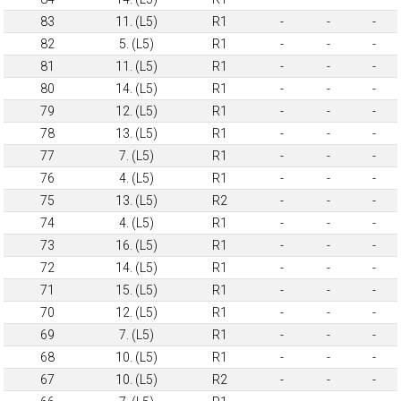
83
11. (L5)
R1
-
-
-
82
5. (L5)
R1
-
-
-
81
11. (L5)
R1
-
-
-
80
14. (L5)
R1
-
-
-
79
12. (L5)
R1
-
-
-
78
13. (L5)
R1
-
-
-
77
7. (L5)
R1
-
-
-
76
4. (L5)
R1
-
-
-
75
13. (L5)
R2
-
-
-
74
4. (L5)
R1
-
-
-
73
16. (L5)
R1
-
-
-
72
14. (L5)
R1
-
-
-
71
15. (L5)
R1
-
-
-
70
12. (L5)
R1
-
-
-
69
7. (L5)
R1
-
-
-
68
10. (L5)
R1
-
-
-
67
10. (L5)
R2
-
-
-