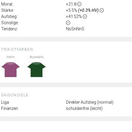
Moral:
+21.8
Stärke:
+5.5%
(+0.3% HV)
Aufstieg:
+41.52%
Sonstige:
Tendenz:
NsSnNnS
TRIKOTFARBEN:
Heim
Auswärts
SAISONZIELE:
Liga
Direkter Aufstieg (normal)
Finanzen
schuldenfrei (leicht)