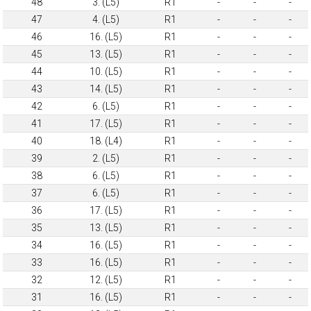
48
3. (L5)
R1
-
-
-
47
4. (L5)
R1
-
-
-
46
16. (L5)
R1
-
-
-
45
13. (L5)
R1
-
-
-
44
10. (L5)
R1
-
-
-
43
14. (L5)
R1
-
-
-
42
6. (L5)
R1
-
-
-
41
17. (L5)
R1
-
-
-
40
18. (L4)
R1
-
-
-
39
2. (L5)
R1
-
-
-
38
6. (L5)
R1
-
-
-
37
6. (L5)
R1
-
-
-
36
17. (L5)
R1
-
-
-
35
13. (L5)
R1
-
-
-
34
16. (L5)
R1
-
-
-
33
16. (L5)
R1
-
-
-
32
12. (L5)
R1
-
-
-
31
16. (L5)
R1
-
-
-