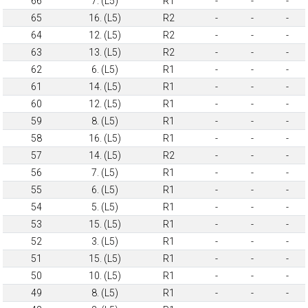
66
7. (L5)
R1
-
-
-
65
16. (L5)
R2
-
-
-
64
12. (L5)
R2
-
-
-
63
13. (L5)
R2
-
-
-
62
6. (L5)
R1
-
-
-
61
14. (L5)
R1
-
-
-
60
12. (L5)
R1
-
-
-
59
8. (L5)
R1
-
-
-
58
16. (L5)
R1
-
-
-
57
14. (L5)
R2
-
-
-
56
7. (L5)
R1
-
-
-
55
6. (L5)
R1
-
-
-
54
5. (L5)
R1
-
-
-
53
15. (L5)
R1
-
-
-
52
3. (L5)
R1
-
-
-
51
15. (L5)
R1
-
-
-
50
10. (L5)
R1
-
-
-
49
8. (L5)
R1
-
-
-