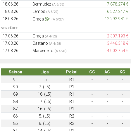
18.06.26
Bermudez
7.878.274 €
(A 6/33)
18.03.26
Lemos
6.527.247 €
(A 5/27)
2
18.03.26
12.292.981 €
Graça
(A 5/27)
VERKÄUFE
17.06.26
Graça
2.307.193 €
(A 4/32)
17.03.26
Caetano
3.446.318 €
(A 4/28)
17.03.26
Marceneiro
4.002.754 €
(A 4/31)
Saison
Liga
Pokal
CC
AC
KC
91
L5
R1
-
-
-
90
7. (L5)
R1
-
-
-
89
18. (L5)
R1
-
-
-
88
17. (L5)
R1
-
-
-
87
16. (L5)
R1
-
-
-
86
5. (L5)
R2
-
-
-
85
6. (L5)
R2
-
-
-
84
14. (L5)
R1
-
-
-