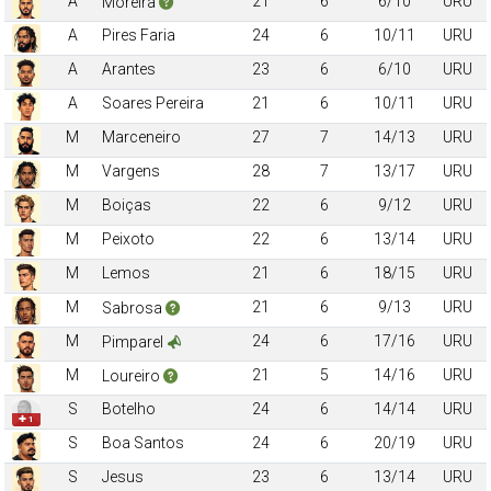
A
21
6
6/10
URU
Moreira
A
Pires Faria
24
6
10/11
URU
A
Arantes
23
6
6/10
URU
A
Soares Pereira
21
6
10/11
URU
M
Marceneiro
27
7
14/13
URU
M
Vargens
28
7
13/17
URU
M
Boiças
22
6
9/12
URU
M
Peixoto
22
6
13/14
URU
M
Lemos
21
6
18/15
URU
M
21
6
9/13
URU
Sabrosa
M
24
6
17/16
URU
Pimparel
M
21
5
14/16
URU
Loureiro
S
Botelho
24
6
14/14
URU
✚ 1
S
Boa Santos
24
6
20/19
URU
S
Jesus
23
6
13/14
URU