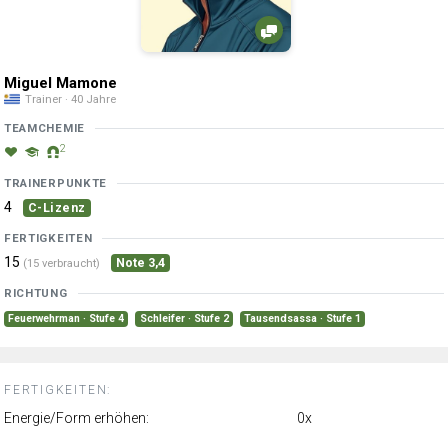
Miguel Mamone
Trainer · 40 Jahre
TEAMCHEMIE
2
TRAINERPUNKTE
4
C-Lizenz
FERTIGKEITEN
15
Note 3,4
(15 verbraucht)
RICHTUNG
Feuerwehrman · Stufe 4
Schleifer · Stufe 2
Tausendsassa · Stufe 1
FERTIGKEITEN:
Energie/Form erhöhen:
0x