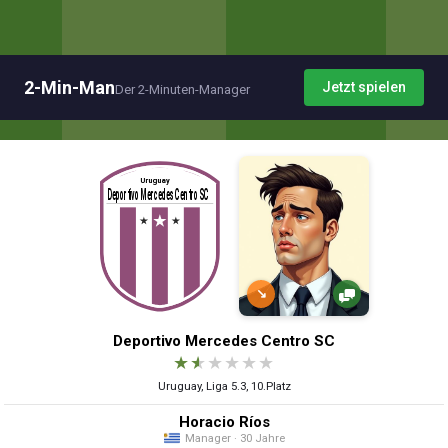
2-Min-Man
Jetzt spielen
Der 2-Minuten-Manager
↘
Deportivo Mercedes Centro SC
★
★
★
★
★
★
Uruguay, Liga 5.3, 10.Platz
Horacio Ríos
Manager · 30 Jahre