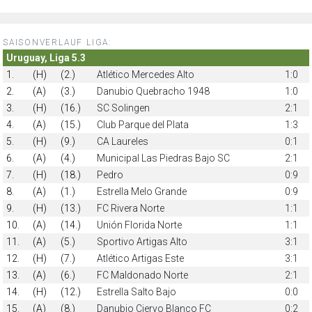
SAISONVERLAUF LIGA:
Uruguay, Liga 5.3
1.
(H)
(2.)
Atlético Mercedes Alto
1:0
2.
(A)
(3.)
Danubio Quebracho 1948
1:0
3.
(H)
(16.)
SC Solingen
2:1
4.
(A)
(15.)
Club Parque del Plata
1:3
5.
(H)
(9.)
CA Laureles
0:1
6.
(A)
(4.)
Municipal Las Piedras Bajo SC
2:1
7.
(H)
(18.)
Pedro
0:9
8.
(A)
(1.)
Estrella Melo Grande
0:9
9.
(H)
(13.)
FC Rivera Norte
1:1
10.
(A)
(14.)
Unión Florida Norte
1:1
11.
(A)
(5.)
Sportivo Artigas Alto
3:1
12.
(H)
(7.)
Atlético Artigas Este
3:1
13.
(A)
(6.)
FC Maldonado Norte
2:1
14.
(H)
(12.)
Estrella Salto Bajo
0:0
15.
(A)
(8.)
Danubio Ciervo Blanco FC
0:2