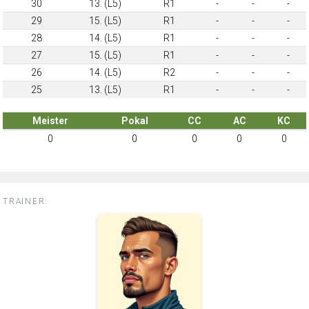
30
13. (L5)
R1
-
-
-
29
15. (L5)
R1
-
-
-
28
14. (L5)
R1
-
-
-
27
15. (L5)
R1
-
-
-
26
14. (L5)
R2
-
-
-
25
13. (L5)
R1
-
-
-
Meister
Pokal
CC
AC
KC
0
0
0
0
0
TRAINER: