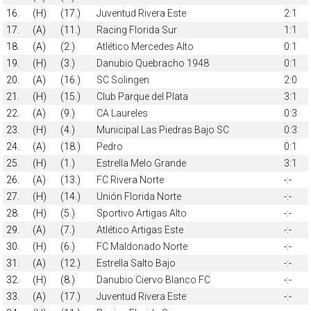
16.
(H)
(17.)
Juventud Rivera Este
2:1
17.
(A)
(11.)
Racing Florida Sur
1:1
18.
(A)
(2.)
Atlético Mercedes Alto
0:1
19.
(H)
(3.)
Danubio Quebracho 1948
0:1
20.
(A)
(16.)
SC Solingen
2:0
21.
(H)
(15.)
Club Parque del Plata
3:1
22.
(A)
(9.)
CA Laureles
0:3
23.
(H)
(4.)
Municipal Las Piedras Bajo SC
0:3
24.
(A)
(18.)
Pedro
0:1
25.
(H)
(1.)
Estrella Melo Grande
3:1
26.
(A)
(13.)
FC Rivera Norte
-:-
27.
(H)
(14.)
Unión Florida Norte
-:-
28.
(H)
(5.)
Sportivo Artigas Alto
-:-
29.
(A)
(7.)
Atlético Artigas Este
-:-
30.
(H)
(6.)
FC Maldonado Norte
-:-
31.
(A)
(12.)
Estrella Salto Bajo
-:-
32.
(H)
(8.)
Danubio Ciervo Blanco FC
-:-
33.
(A)
(17.)
Juventud Rivera Este
-:-