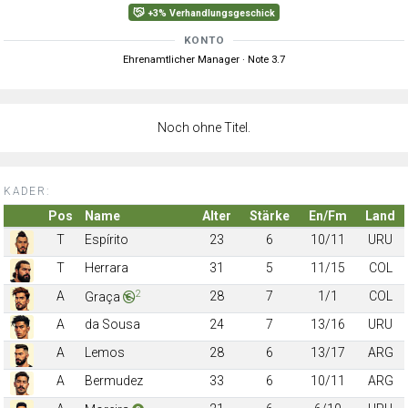
+3% Verhandlungsgeschick
KONTO
Ehrenamtlicher Manager · Note 3.7
Noch ohne Titel.
KADER:
Pos
Name
Alter
Stärke
En/Fm
Land
T
Espírito
23
6
10/11
URU
T
Herrara
31
5
11/15
COL
2
A
28
7
1/1
COL
Graça
A
da Sousa
24
7
13/16
URU
A
Lemos
28
6
13/17
ARG
A
Bermudez
33
6
10/11
ARG