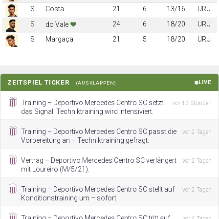
S
Costa
21
6
13/16
URU
S
24
6
18/20
URU
do Vale
S
Margaça
21
5
18/20
URU
ZEITSPIEL TICKER
LIVE
(AUSKLAPPEN)
Training – Deportivo Mercedes Centro SC setzt
vor 13 Stunden
das Signal: Techniktraining wird intensiviert.
Training – Deportivo Mercedes Centro SC passt die
vor 2 Tagen
Vorbereitung an – Techniktraining gefragt.
Vertrag – Deportivo Mercedes Centro SC verlängert
vor 2 Tagen
mit Loureiro (M/5/21).
Training – Deportivo Mercedes Centro SC stellt auf
vor 2 Tagen
Konditionstraining um – sofort.
Training – Deportivo Mercedes Centro SC tritt auf
vor 4 Tagen