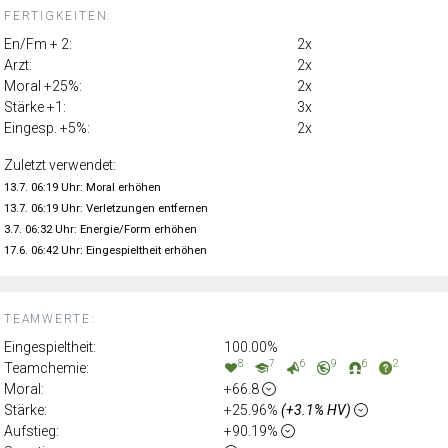
FERTIGKEITEN:
En/Fm + 2:
2x
Arzt:
2x
Moral +25%:
2x
Stärke +1:
3x
Eingesp. +5%:
2x
Zuletzt verwendet:
13.7. 06:19 Uhr: Moral erhöhen
13.7. 06:19 Uhr: Verletzungen entfernen
3.7. 06:32 Uhr: Energie/Form erhöhen
17.6. 06:42 Uhr: Eingespieltheit erhöhen
TEAMWERTE:
Eingespieltheit:
100.00%
8
7
6
9
6
2
Teamchemie:
Moral:
+66.8
Stärke:
+25.96%
(+3.1% HV)
Aufstieg:
+90.19%