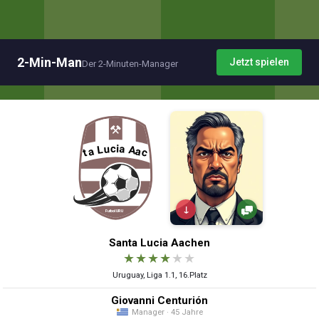
2-Min-Man
Jetzt spielen
Der 2-Minuten-Manager
↓
Santa Lucia Aachen
★
★
★
★
★
★
Uruguay, Liga 1.1, 16.Platz
Giovanni Centurión
Manager · 45 Jahre