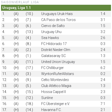
SAISONVERLAUF LIGA:
Uruguay, Liga 1.1
1.
(A)
(10.)
Uruguays Uruk-Hais
1:4
2.
(H)
(7.)
CA Paso de los Toros
3:1
3.
(A)
(6.)
Ciervo de Salto
1:5
4.
(H)
(13.)
Uruguay Uhu
3:2
5.
(A)
(4.)
Sea Hawks
2:6
6.
(H)
(8.)
FC Hildorado 17
0:3
7.
(A)
(2.)
Distrikt Nieder-Olm
2:4
8.
(H)
(1.)
Galatasaray SC
1:3
9.
(A)
(11.)
United Union Uruguay
1:5
10.
(H)
(17.)
FC Chilliburger
6:2
11.
(A)
(3.)
WyntonRuferAllstars
0:2
12.
(H)
(9.)
Celtic Montevideo
2:4
13.
(A)
(5.)
Club Atlético Magia
1:3
14.
(H)
(15.)
Hossa Cappel II
2:3
15.
(H)
(12.)
Sunline
0:3
16.
(A)
(18.)
FC Übersteiger e.V.
7:1
17.
(H)
(14.)
Havanna F.C.
2:1