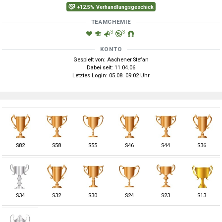
+12.5% Verhandlungsgeschick
TEAMCHEMIE
3
3
KONTO
Gespielt von: Aachener.Stefan
Dabei seit: 11.04.06
Letztes Login: 05.08. 09:02 Uhr
S
82
S
58
S
55
S
46
S
44
S
36
S
34
S
32
S
30
S
24
S
23
S
13