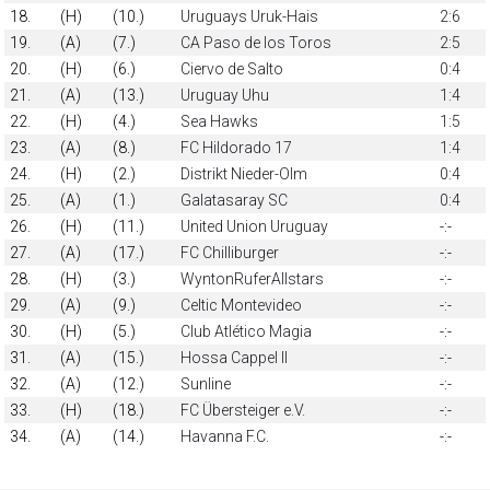
18.
(H)
(10.)
Uruguays Uruk-Hais
2:6
19.
(A)
(7.)
CA Paso de los Toros
2:5
20.
(H)
(6.)
Ciervo de Salto
0:4
21.
(A)
(13.)
Uruguay Uhu
1:4
22.
(H)
(4.)
Sea Hawks
1:5
23.
(A)
(8.)
FC Hildorado 17
1:4
24.
(H)
(2.)
Distrikt Nieder-Olm
0:4
25.
(A)
(1.)
Galatasaray SC
0:4
26.
(H)
(11.)
United Union Uruguay
-:-
27.
(A)
(17.)
FC Chilliburger
-:-
28.
(H)
(3.)
WyntonRuferAllstars
-:-
29.
(A)
(9.)
Celtic Montevideo
-:-
30.
(H)
(5.)
Club Atlético Magia
-:-
31.
(A)
(15.)
Hossa Cappel II
-:-
32.
(A)
(12.)
Sunline
-:-
33.
(H)
(18.)
FC Übersteiger e.V.
-:-
34.
(A)
(14.)
Havanna F.C.
-:-