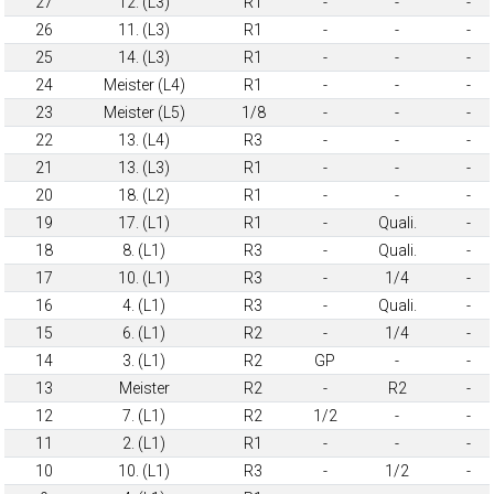
27
12. (L3)
R1
-
-
-
26
11. (L3)
R1
-
-
-
25
14. (L3)
R1
-
-
-
24
Meister (L4)
R1
-
-
-
23
Meister (L5)
1/8
-
-
-
22
13. (L4)
R3
-
-
-
21
13. (L3)
R1
-
-
-
20
18. (L2)
R1
-
-
-
19
17. (L1)
R1
-
Quali.
-
18
8. (L1)
R3
-
Quali.
-
17
10. (L1)
R3
-
1/4
-
16
4. (L1)
R3
-
Quali.
-
15
6. (L1)
R2
-
1/4
-
14
3. (L1)
R2
GP
-
-
13
Meister
R2
-
R2
-
12
7. (L1)
R2
1/2
-
-
11
2. (L1)
R1
-
-
-
10
10. (L1)
R3
-
1/2
-