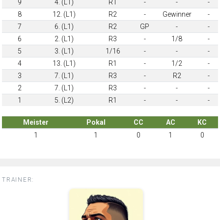
9
4. (L1)
R1
-
-
-
8
12. (L1)
R2
-
Gewinner
-
7
6. (L1)
R2
GP
-
-
6
2. (L1)
R3
-
1/8
-
5
3. (L1)
1/16
-
-
-
4
13. (L1)
R1
-
1/2
-
3
7. (L1)
R3
-
R2
-
2
7. (L1)
R3
-
-
-
1
5. (L2)
R1
-
-
-
Meister
Pokal
CC
AC
KC
1
1
0
1
0
TRAINER: