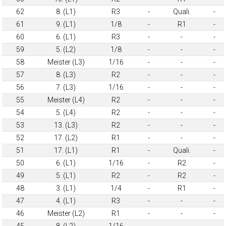
62
8. (L1)
R3
-
Quali.
-
61
9. (L1)
1/8
-
R1
-
60
6. (L1)
R3
-
-
-
59
5. (L2)
1/8
-
-
-
58
Meister (L3)
1/16
-
-
-
57
8. (L3)
R2
-
-
-
56
7. (L3)
1/16
-
-
-
55
Meister (L4)
R2
-
-
-
54
5. (L4)
R2
-
-
-
53
13. (L3)
R2
-
-
-
52
17. (L2)
R1
-
-
-
51
17. (L1)
R1
-
Quali.
-
50
6. (L1)
1/16
-
R2
-
49
5. (L1)
R2
-
R2
-
48
3. (L1)
1/4
-
R1
-
47
4. (L1)
R3
-
-
-
46
Meister (L2)
R1
-
-
-
45
8. (L2)
1/16
-
-
-