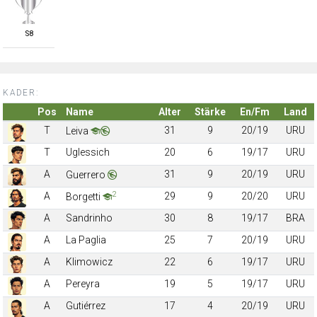
S
8
KADER:
Pos
Name
Alter
Stärke
En/Fm
Land
T
31
9
20/19
URU
Leiva
T
Uglessich
20
6
19/17
URU
A
31
9
20/19
URU
Guerrero
2
A
29
9
20/20
URU
Borgetti
A
Sandrinho
30
8
19/17
BRA
A
La Paglia
25
7
20/19
URU
A
Klimowicz
22
6
19/17
URU
A
Pereyra
19
5
19/17
URU
A
Gutiérrez
17
4
20/19
URU