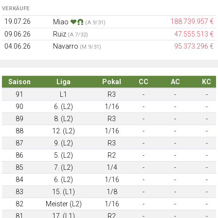
VERKÄUFE
19.07.26
188.739.957 €
Miao
(A 9/31)
09.06.26
Ruiz
47.555.513 €
(A 7/32)
04.06.26
Navarro
95.373.296 €
(M 9/31)
Saison
Liga
Pokal
CC
AC
KC
91
L1
R3
-
-
-
90
6. (L2)
1/16
-
-
-
89
8. (L2)
R3
-
-
-
88
12. (L2)
1/16
-
-
-
87
9. (L2)
R3
-
-
-
86
5. (L2)
R2
-
-
-
85
7. (L2)
1/4
-
-
-
84
6. (L2)
1/16
-
-
-
83
15. (L1)
1/8
-
-
-
82
Meister (L2)
1/16
-
-
-
81
17. (L1)
R2
-
-
-