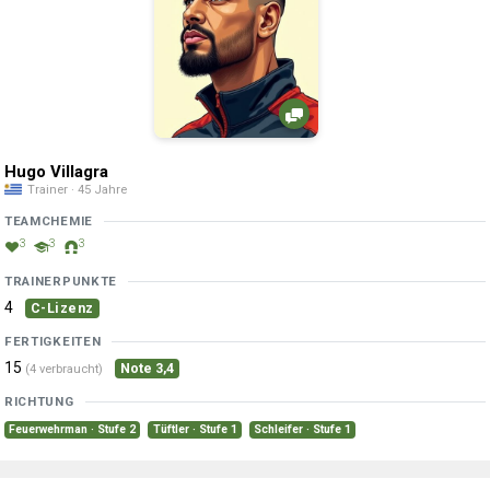
Hugo Villagra
Trainer · 45 Jahre
TEAMCHEMIE
3
3
3
TRAINERPUNKTE
4
C-Lizenz
FERTIGKEITEN
15
Note 3,4
(4 verbraucht)
RICHTUNG
Feuerwehrman · Stufe 2
Tüftler · Stufe 1
Schleifer · Stufe 1