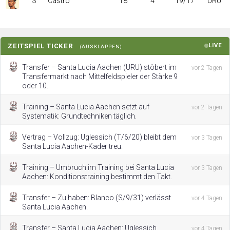
S
Castro
18
4
19/17
URU
ZEITSPIEL TICKER
LIVE
(AUSKLAPPEN)
Transfer – Santa Lucia Aachen (URU) stöbert im
vor 2 Tagen
Transfermarkt nach Mittelfeldspieler der Stärke 9
oder 10.
Training – Santa Lucia Aachen setzt auf
vor 2 Tagen
Systematik: Grundtechniken täglich.
Vertrag – Vollzug: Uglessich (T/6/20) bleibt dem
vor 3 Tagen
Santa Lucia Aachen-Kader treu.
Training – Umbruch im Training bei Santa Lucia
vor 3 Tagen
Aachen: Konditionstraining bestimmt den Takt.
Transfer – Zu haben: Blanco (S/9/31) verlässt
vor 4 Tagen
Santa Lucia Aachen.
Transfer – Santa Lucia Aachen: Uglessich
vor 4 Tagen