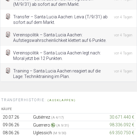
(M/9/31) ab sofort auf dem Markt.
Transfer – Santa Lucia Aachen: Leiva (T/9/31) ab
vor 4 Tagen
sofort auf dem Markt.
Vereinspolitik – Santa Lucia Aachen:
vor 4 Tagen
Aufstiegswahrscheinlichkeit klettert auf 6 Punkte.
Vereinspolitik – Santa Lucia Aachen legt nach:
vor 4 Tagen
Moral jetzt bei 12 Punkten.
Training – Santa Lucia Aachen reagiert auf die
vor 4 Tagen
Lage: Techniktraining im Plan.
TRANSFERHISTORIE:
(AUSKLAPPEN)
KÄUFE
20.07.26
Gutiérrez
30.671.440 €
(A 4/17)
09.06.26
98.336.092 €
Guerrero
(A 9/31)
08.06.26
Uglessich
69.350.750 €
(M 9/30)