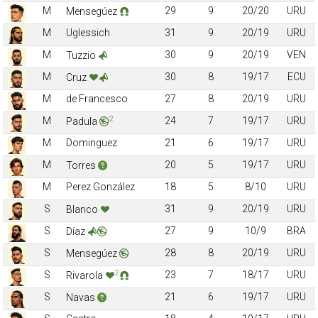
M
29
9
20/20
URU
Mensegúez
M
Uglessich
31
9
20/19
URU
M
30
9
20/19
VEN
Tuzzio
M
30
8
19/17
ECU
Cruz
M
de Francesco
27
8
20/19
URU
2
M
24
7
19/17
URU
Padula
M
Dominguez
21
6
19/17
URU
M
20
5
19/17
URU
Torres
M
Perez González
18
5
8/10
URU
S
31
9
20/19
URU
Blanco
S
27
9
10/9
BRA
Díaz
S
28
8
20/19
URU
Mensegúez
2
S
23
7
18/17
URU
Rivarola
S
21
6
19/17
URU
Navas