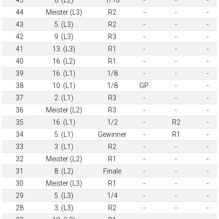
44
Meister (L3)
R2
-
-
-
43
5. (L3)
R2
-
-
-
42
9. (L3)
R3
-
-
-
41
13. (L3)
R1
-
-
-
40
16. (L2)
R1
-
-
-
39
16. (L1)
1/8
-
-
-
38
10. (L1)
1/8
GP
-
-
37
2. (L1)
R3
-
-
-
36
Meister (L2)
R3
-
-
-
35
16. (L1)
1/2
-
R2
-
34
5. (L1)
Gewinner
-
R1
-
33
3. (L1)
R2
-
-
-
32
Meister (L2)
R1
-
-
-
31
8. (L2)
Finale
-
-
-
30
Meister (L3)
R1
-
-
-
29
5. (L3)
1/4
-
-
-
28
3. (L3)
R2
-
-
-