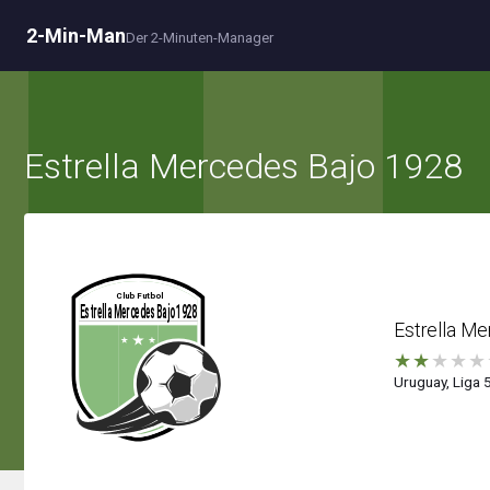
2-Min-Man
Der 2-Minuten-Manager
Estrella Mercedes Bajo 1928
Estrella M
★
★
★
★
★
Uruguay, Liga 5