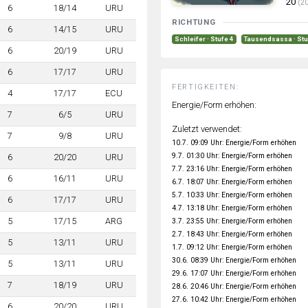
20
(20
6
18/14
URU
RICHTUNG
6
14/15
URU
Schleifer · Stufe 4
Tausendsassa · Stu
6
20/19
URU
6
17/17
URU
FERTIGKEITEN:
4
17/17
ECU
Energie/Form erhöhen:
7
6/5
URU
Zuletzt verwendet:
7
9/8
URU
10.7. 09:09 Uhr: Energie/Form erhöhen
9.7. 01:30 Uhr: Energie/Form erhöhen
6
20/20
URU
7.7. 23:16 Uhr: Energie/Form erhöhen
6
16/11
URU
6.7. 18:07 Uhr: Energie/Form erhöhen
5.7. 10:33 Uhr: Energie/Form erhöhen
6
17/17
URU
4.7. 13:18 Uhr: Energie/Form erhöhen
5
17/15
ARG
3.7. 23:55 Uhr: Energie/Form erhöhen
2.7. 18:43 Uhr: Energie/Form erhöhen
5
13/11
URU
1.7. 09:12 Uhr: Energie/Form erhöhen
30.6. 08:39 Uhr: Energie/Form erhöhen
5
13/11
URU
29.6. 17:07 Uhr: Energie/Form erhöhen
7
18/19
URU
28.6. 20:46 Uhr: Energie/Form erhöhen
27.6. 10:42 Uhr: Energie/Form erhöhen
6
20/20
URU