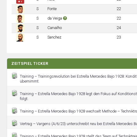
✚ 7
S
Fonte
22
S
da Veiga
22
S
Carvalho
24
S
Sanchez
23
ZEITSPIEL TICKER
Training – Trainingsrevolution bei Estrella Mercedes Bajo 1928: Kondit
übernimmt.
Training – Estrella Mercedes Bajo 1928 legt den Fokus auf Konditionst
folgt.
Training – Estrella Mercedes Bajo 1928 wechselt Methode – Techniktra
Vertrag – Vargens (A/6/23) unterschreibt neu bei Estrella Mercedes 
Training – Estrella Mercedes Bajo 1928 stellt das Team auf Techniktrai