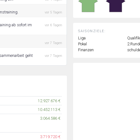
nstraining.
vor 5 Tagen
aining ab sofort im
vor 6 Tagen
SAISONZIELE:
Liga
Qualifi
vor 7 Tagen
Pokal
2.Rund
Finanzen
schulde
Zusammenarbeit geht
vor 7 Tagen
12.927.676 €
10.452.113 €
3.064.586 €
3.719.720 €