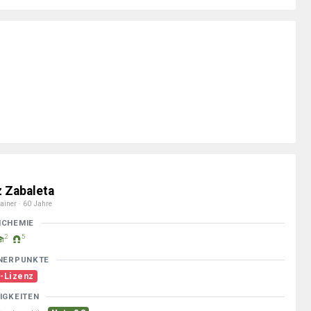
z Zabaleta
ainer · 60 Jahre
MCHEMIE
2
5
NERPUNKTE
-Lizenz
IGKEITEN