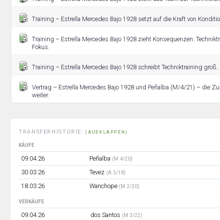
Training – Estrella Mercedes Bajo 1928 setzt auf die Kraft von Konditio
Training – Estrella Mercedes Bajo 1928 zieht Konsequenzen: Techniktr
Fokus.
Training – Estrella Mercedes Bajo 1928 schreibt Techniktraining groß.
Vertrag – Estrella Mercedes Bajo 1928 und Peñalba (M/4/21) – die 
weiter.
TRANSFERHISTORIE:
(AUSKLAPPEN)
KÄUFE
09.04.26
Peñalba
(M 4/20)
30.03.26
Tevez
(A 3/18)
18.03.26
Wanchope
(M 2/20)
VERKÄUFE
09.04.26
dos Santos
(M 3/22)