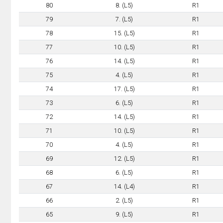
80
8. (L5)
R1
79
7. (L5)
R1
78
15. (L5)
R1
77
10. (L5)
R1
76
14. (L5)
R1
75
4. (L5)
R1
74
17. (L5)
R1
73
6. (L5)
R1
72
14. (L5)
R1
71
10. (L5)
R1
70
4. (L5)
R1
69
12. (L5)
R1
68
6. (L5)
R1
67
14. (L4)
R1
66
2. (L5)
R1
65
9. (L5)
R1