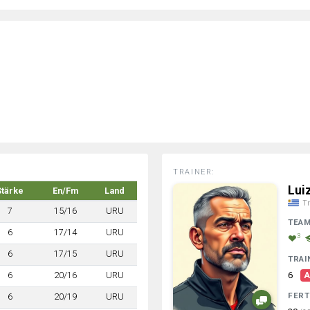
TRAINER:
Lui
Stärke
En/Fm
Land
Tr
7
15/16
URU
TEA
6
17/14
URU
3
6
17/15
URU
TRAI
6
20/16
URU
6
A
FERT
6
20/19
URU