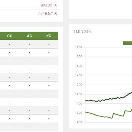
900.001 €
7.718.671 €
2MINDEX:
CC
AC
KC
-
-
-
-
-
-
-
-
-
-
-
-
-
-
-
-
-
-
-
-
-
-
-
-
-
-
-
-
-
-
-
-
-