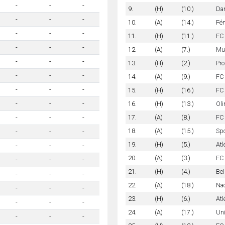
-
-
-
9.
(H)
(10.)
Dan
-
-
-
10.
(A)
(14.)
Fén
-
-
-
11.
(H)
(11.)
FC 
-
-
-
12.
(A)
(7.)
Mun
-
-
-
13.
(H)
(2.)
Pro
-
-
-
14.
(A)
(9.)
FC
-
-
-
15.
(H)
(16.)
FC 
16.
(H)
(13.)
Ol
-
-
-
17.
(A)
(8.)
FC 
-
-
-
18.
(A)
(15.)
Spo
-
-
-
19.
(H)
(5.)
Atl
-
-
-
20.
(A)
(3.)
FC 
-
-
-
21.
(H)
(4.)
Bel
-
-
-
22.
(A)
(18.)
Na
-
-
-
23.
(H)
(6.)
Atl
-
-
-
24.
(A)
(17.)
Un
-
-
-