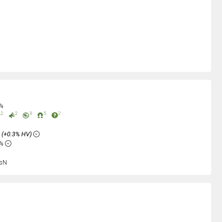
0%
2
2
3
5
2
%
(+0.3% HV)
4%
sN