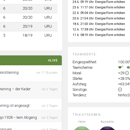
24.6. 09:19 Uhr: Energie/Form erhöhen
23.6. 11:17 Uhr: Energie/Form erhöhen
6
20/20
URU
22.6. 09:04 Uhr: Energie/Form erhöhen
6
20/20
URU
20.6. 21:54 Uhr: Energie/Form erhöhen
18.6. 21:03 Uhr: Energie/Form erhöhen
6
20/19
URU
12.6. 17:38 Uhr: Energie/Form erhöhen
11.6. 08:19 Uhr: Energie/Form erhöhen
5
18/19
URU
TEAMWERTE:
LIVE
Eingespieltheit:
100.0
6
Teamchemie:
ionstraining
Moral:
+29
vor 17 Stunden
Stärke:
+28.5
Aufstieg:
+63.0
raining – der Kader
Sonstige:
vor 2 Tagen
Tendenz:
NnNsS
ining ist angesagt.
vor 3 Tagen
TRIKOTFARBEN:
Bajo 1928 – kein Abgang.
vor 3 Tagen
Heim
Auswärts
ning ein.
vor 4 Tagen