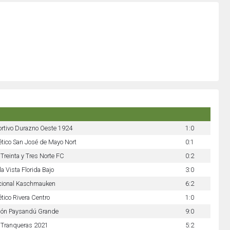
rtivo Durazno Oeste 1924
1:0
ético San José de Mayo Nort
0:1
Treinta y Tres Norte FC
0:2
la Vista Florida Bajo
3:0
cional Kaschmauken
6:2
ético Rivera Centro
1:0
ión Paysandú Grande
9:0
 Tranqueras 2021
5:2