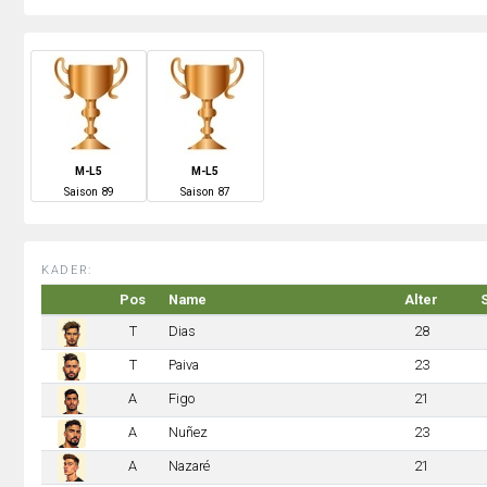
M-L5
M-L5
S
aison
89
S
aison
87
KADER:
Pos
Name
Alter
T
Dias
28
T
Paiva
23
A
Figo
21
A
Nuñez
23
A
Nazaré
21