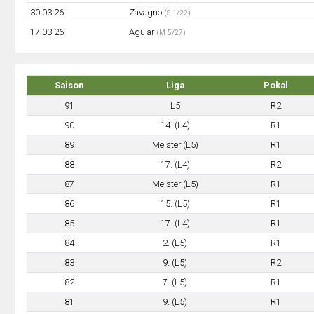
30.03.26
Zavagno
(S 1/22)
17.03.26
Aguiar
(M 5/27)
Saison
Liga
Pokal
91
L5
R2
90
14. (L4)
R1
89
Meister (L5)
R1
88
17. (L4)
R2
87
Meister (L5)
R1
86
15. (L5)
R1
85
17. (L4)
R1
84
2. (L5)
R1
83
9. (L5)
R2
82
7. (L5)
R1
81
9. (L5)
R1