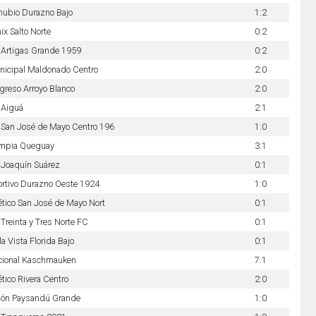
ubio Durazno Bajo
1:2
ix Salto Norte
0:2
Artigas Grande 1959
0:2
icipal Maldonado Centro
2:0
greso Arroyo Blanco
2:0
 Aiguá
2:1
San José de Mayo Centro 196
1:0
impia Queguay
3:1
Joaquín Suárez
0:1
rtivo Durazno Oeste 1924
1:0
ético San José de Mayo Nort
0:1
Treinta y Tres Norte FC
0:1
la Vista Florida Bajo
0:1
cional Kaschmauken
7:1
ético Rivera Centro
2:0
ión Paysandú Grande
1:0