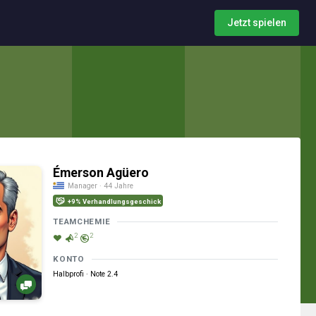
Jetzt spielen
Émerson Agüero
Manager · 44 Jahre
+9% Verhandlungsgeschick
TEAMCHEMIE
2
2
KONTO
Halbprofi · Note 2.4