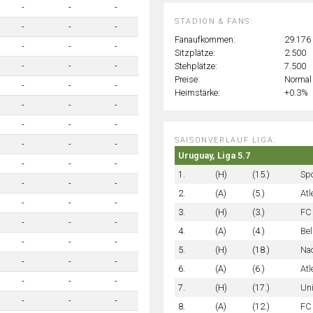
-
-
-
STADION & FANS:
-
-
-
Fanaufkommen:
29.176
-
-
-
Sitzplätze:
2.500
Stehplätze:
7.500
-
-
-
Preise:
Normal
-
-
-
Heimstärke:
+0.3%
-
-
-
-
-
-
SAISONVERLAUF LIGA:
-
-
-
Uruguay, Liga 5.7
-
-
-
1.
(H)
(15.)
Spo
-
-
-
2.
(A)
(5.)
Atl
-
-
-
3.
(H)
(3.)
FC 
-
-
-
4.
(A)
(4.)
Bel
-
-
-
5.
(H)
(18.)
Na
-
-
-
6.
(A)
(6.)
Atl
-
-
-
7.
(H)
(17.)
Un
-
-
-
8.
(A)
(12.)
FC