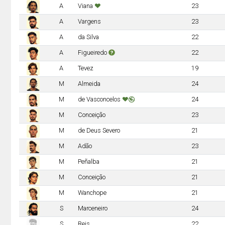
A
Viana
23
A
Vargens
23
A
da Silva
22
A
Figueiredo
22
A
Tevez
19
M
Almeida
24
M
de Vasconcelos
24
M
Conceição
23
M
de Deus Severo
21
M
Adão
23
M
Peñalba
21
M
Conceição
21
M
Wanchope
21
S
Marceneiro
24
S
Reis
22