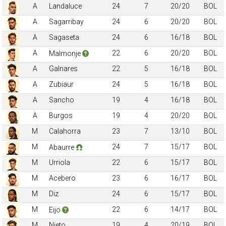
A
Landaluce
24
7
20/20
BOL
A
Sagarribay
24
6
20/20
BOL
A
Sagaseta
24
6
16/18
BOL
A
22
6
20/20
BOL
Malmonje
A
Galnares
22
5
16/18
BOL
A
Zubiaur
24
5
16/18
BOL
A
Sancho
19
4
16/18
BOL
A
Burgos
19
4
20/20
BOL
M
Calahorra
23
7
13/10
BOL
M
24
7
15/17
BOL
Abaurre
M
Urriola
22
6
15/17
BOL
M
Acebero
23
6
16/17
BOL
M
Diz
24
6
15/17
BOL
M
22
6
14/17
BOL
Eijo
M
Nieto
19
4
20/19
BOL