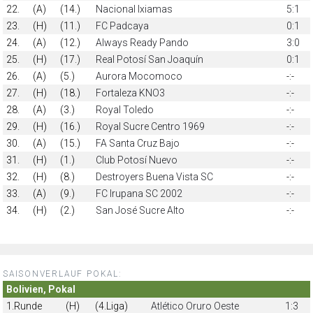
22.
(A)
(14.)
Nacional Ixiamas
5:1
23.
(H)
(11.)
FC Padcaya
0:1
24.
(A)
(12.)
Always Ready Pando
3:0
25.
(H)
(17.)
Real Potosí San Joaquín
0:1
26.
(A)
(5.)
Aurora Mocomoco
-:-
27.
(H)
(18.)
Fortaleza KNO3
-:-
28.
(A)
(3.)
Royal Toledo
-:-
29.
(H)
(16.)
Royal Sucre Centro 1969
-:-
30.
(A)
(15.)
FA Santa Cruz Bajo
-:-
31.
(H)
(1.)
Club Potosí Nuevo
-:-
32.
(H)
(8.)
Destroyers Buena Vista SC
-:-
33.
(A)
(9.)
FC Irupana SC 2002
-:-
34.
(H)
(2.)
San José Sucre Alto
-:-
SAISONVERLAUF POKAL:
Bolivien, Pokal
1.Runde
(H)
(4.Liga)
Atlético Oruro Oeste
1:3