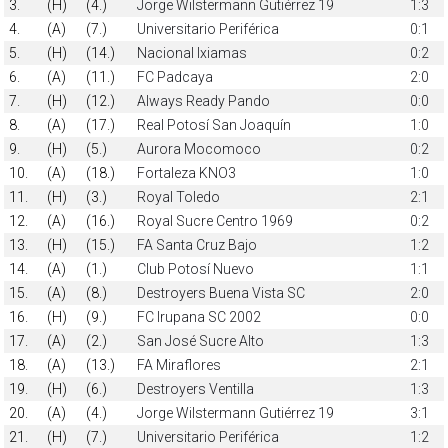
3.
(H)
(4.)
Jorge Wilstermann Gutiérrez 19
1:3
4.
(A)
(7.)
Universitario Periférica
0:1
5.
(H)
(14.)
Nacional Ixiamas
0:2
6.
(A)
(11.)
FC Padcaya
2:0
7.
(H)
(12.)
Always Ready Pando
0:0
8.
(A)
(17.)
Real Potosí San Joaquín
1:0
9.
(H)
(5.)
Aurora Mocomoco
0:2
10.
(A)
(18.)
Fortaleza KNO3
1:0
11.
(H)
(3.)
Royal Toledo
2:1
12.
(A)
(16.)
Royal Sucre Centro 1969
0:2
13.
(H)
(15.)
FA Santa Cruz Bajo
1:2
14.
(A)
(1.)
Club Potosí Nuevo
1:1
15.
(A)
(8.)
Destroyers Buena Vista SC
2:0
16.
(H)
(9.)
FC Irupana SC 2002
0:0
17.
(A)
(2.)
San José Sucre Alto
1:3
18.
(A)
(13.)
FA Miraflores
2:1
19.
(H)
(6.)
Destroyers Ventilla
1:3
20.
(A)
(4.)
Jorge Wilstermann Gutiérrez 19
3:1
21.
(H)
(7.)
Universitario Periférica
1:2