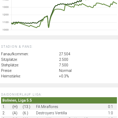
STADION & FANS:
Fanaufkommen:
27.504
Sitzplätze:
2.500
Stehplätze:
7.500
Preise:
Normal
Heimstärke:
+0.3%
SAISONVERLAUF LIGA:
Bolivien, Liga 5.5
1.
(H)
(13.)
FA Miraflores
0:1
2.
(A)
(6.)
Destroyers Ventilla
1:0