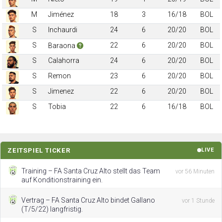
M
Jiménez
18
3
16/18
BOL
S
Inchaurdi
24
6
20/20
BOL
S
22
6
20/20
BOL
Baraona
S
Calahorra
24
6
20/20
BOL
S
Remon
23
6
20/20
BOL
S
Jimenez
22
6
20/20
BOL
S
Tobia
22
6
16/18
BOL
ZEITSPIEL TICKER
LIVE
Training – FA Santa Cruz Alto stellt das Team
vor 56 Minuten
auf Konditionstraining ein.
Vertrag – FA Santa Cruz Alto bindet Gallano
vor 1 Stunde
(T/5/22) langfristig.