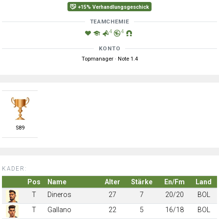
+15% Verhandlungsgeschick
TEAMCHEMIE
4
4
KONTO
Topmanager · Note 1.4
S
89
KADER:
Pos
Name
Alter
Stärke
En/Fm
Land
T
Dineros
27
7
20/20
BOL
T
Gallano
22
5
16/18
BOL