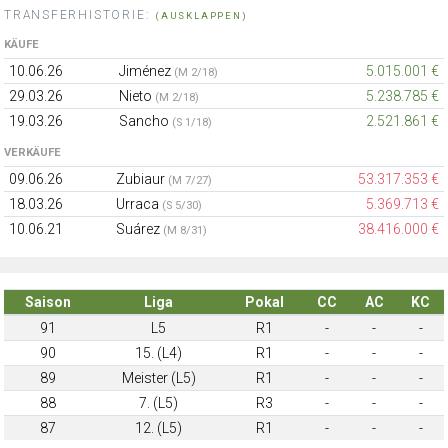
TRANSFERHISTORIE:
(AUSKLAPPEN)
KÄUFE
10.06.26
Jiménez
5.015.001 €
(M 2/18)
29.03.26
Nieto
5.238.785 €
(M 2/18)
19.03.26
Sancho
2.521.861 €
(S 1/18)
VERKÄUFE
09.06.26
Zubiaur
53.317.353 €
(M 7/27)
18.03.26
Urraca
5.369.713 €
(S 5/30)
10.06.21
Suárez
38.416.000 €
(M 8/31)
Saison
Liga
Pokal
CC
AC
KC
91
L5
R1
-
-
-
90
15. (L4)
R1
-
-
-
89
Meister (L5)
R1
-
-
-
88
7. (L5)
R3
-
-
-
87
12. (L5)
R1
-
-
-