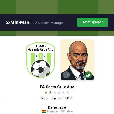
2-Min-Man
Jetzt spielen
Der 2-Minuten-Manager
→
FA Santa Cruz Alto
★
★
★
★
★
★
Bolivien, Liga 5.5, 10.Platz
Darío Izco
Manager · 57 Jahre