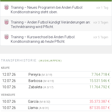
Training – Neues Programm bei Anden Futbol:
vor 1 Tag
Konditionstraining steht oben.
Training – Anden Futbol kündigt Veränderungen an:
vor 3 Tagen
Techniktraining wird Pflicht.
Training – Kurswechsel bei Anden Futbol:
vor 5 Tagen
Konditionstraining ab heute Pflicht.
TRANSFERHISTORIE:
(AUSKLAPPEN)
KÄUFE
12.07.26
Pereyra
7.764.718 €
(M 3/19)
12.07.26
Barbosa
15.531.546 €
(M 4/19)
10.07.26
Zabaleta
11.764.792 €
(A 3/17)
VERKÄUFE
10.07.26
García
35.373.387 €
(M 8/32)
10.07.26
Llama
87.535.007 €
(A 8/31)