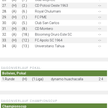
27.
(H)
(2.)
CD Potosí Oeste 1963
-:-
28.
(A)
(6.)
Royal Chulumani
-:-
29.
(H)
(1.)
FC PME
-:-
30.
(A)
(5.)
Club San Carlos
-:-
31.
(H)
(8.)
CD Montero
-:-
32.
(A)
(18.)
Blooming Oruro Este SC
-:-
33.
(H)
(12.)
FC Apolo SC 1964
-:-
34.
(A)
(13.)
Universitario Tahua
-:-
SAISONVERLAUF POKAL:
Bolivien, Pokal
1.Runde
(H)
(1.Liga)
dynamo huachacalla
2:4
SAISONVERLAUF CHAMPIONSCUP
Championscup