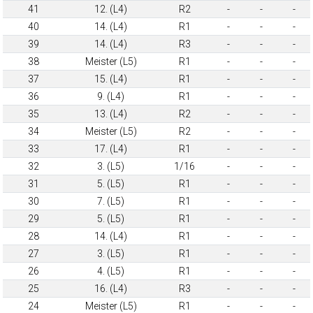
41
12. (L4)
R2
-
-
-
40
14. (L4)
R1
-
-
-
39
14. (L4)
R3
-
-
-
38
Meister (L5)
R1
-
-
-
37
15. (L4)
R1
-
-
-
36
9. (L4)
R1
-
-
-
35
13. (L4)
R2
-
-
-
34
Meister (L5)
R2
-
-
-
33
17. (L4)
R1
-
-
-
32
3. (L5)
1/16
-
-
-
31
5. (L5)
R1
-
-
-
30
7. (L5)
R1
-
-
-
29
5. (L5)
R1
-
-
-
28
14. (L4)
R1
-
-
-
27
3. (L5)
R1
-
-
-
26
4. (L5)
R1
-
-
-
25
16. (L4)
R3
-
-
-
24
Meister (L5)
R1
-
-
-