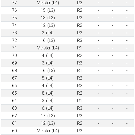
77
Meister (L4)
R2
-
-
-
76
15. (L3)
R2
-
-
-
75
13. (L3)
R3
-
-
-
74
12. (L3)
R2
-
-
-
73
3. (L4)
R3
-
-
-
72
16. (L3)
R3
-
-
-
71
Meister (L4)
R1
-
-
-
70
4. (L4)
R2
-
-
-
69
3. (L4)
R3
-
-
-
68
16. (L3)
R1
-
-
-
67
5. (L4)
R2
-
-
-
66
4. (L4)
R2
-
-
-
65
8. (L4)
R2
-
-
-
64
3. (L4)
R1
-
-
-
63
6. (L4)
R3
-
-
-
62
17. (L3)
R2
-
-
-
61
12. (L3)
R2
-
-
-
60
Meister (L4)
R2
-
-
-