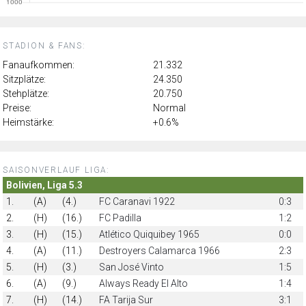
STADION & FANS:
Fanaufkommen:
21.332
Sitzplätze:
24.350
Stehplätze:
20.750
Preise:
Normal
Heimstärke:
+0.6%
SAISONVERLAUF LIGA:
Bolivien, Liga 5.3
1.
(A)
(4.)
FC Caranavi 1922
0:3
2.
(H)
(16.)
FC Padilla
1:2
3.
(H)
(15.)
Atlético Quiquibey 1965
0:0
4.
(A)
(11.)
Destroyers Calamarca 1966
2:3
5.
(H)
(3.)
San José Vinto
1:5
6.
(A)
(9.)
Always Ready El Alto
1:4
7.
(H)
(14.)
FA Tarija Sur
3:1