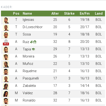
KADER:
Pos
Name
Alter
Stärke
En/Fm
Land
T
Iglesias
25
6
19/18
BOL
T
Di Loeschbor
20
5
20/17
BOL
T
Sosa
19
4
18/18
BOL
A
32
8
20/20
BOL
Ruiz
✚ 8
A
29
7
13/13
BOL
Tapia
A
Moreira
26
7
13/13
BOL
A
Muñoz
22
5
13/10
BOL
A
Riquelme
21
4
16/13
BOL
A
Pasquinelli
17
3
16/13
BOL
A
Zabaleta
17
3
14/14
BOL
M
Valdez
28
7
18/16
BOL
M
Ronaldo
32
7
16/13
BOL