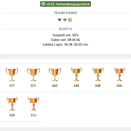
+6.5% Verhandlungsgeschick
TEAMCHEMIE
KONTO
Gespielt von: Bifü
Dabei seit: 08.04.06
Letztes Login: 06.08. 06:55 Uhr
S
77
S
71
S
60
S
44
S
38
S
34
S
24
S
12