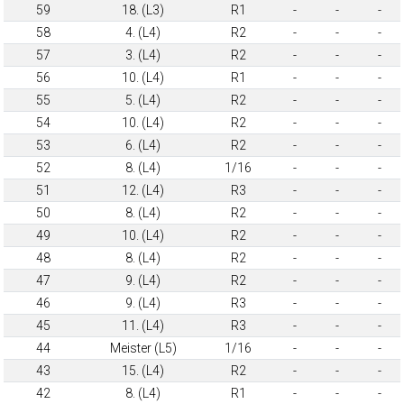
59
18. (L3)
R1
-
-
-
58
4. (L4)
R2
-
-
-
57
3. (L4)
R2
-
-
-
56
10. (L4)
R1
-
-
-
55
5. (L4)
R2
-
-
-
54
10. (L4)
R2
-
-
-
53
6. (L4)
R2
-
-
-
52
8. (L4)
1/16
-
-
-
51
12. (L4)
R3
-
-
-
50
8. (L4)
R2
-
-
-
49
10. (L4)
R2
-
-
-
48
8. (L4)
R2
-
-
-
47
9. (L4)
R2
-
-
-
46
9. (L4)
R3
-
-
-
45
11. (L4)
R3
-
-
-
44
Meister (L5)
1/16
-
-
-
43
15. (L4)
R2
-
-
-
42
8. (L4)
R1
-
-
-