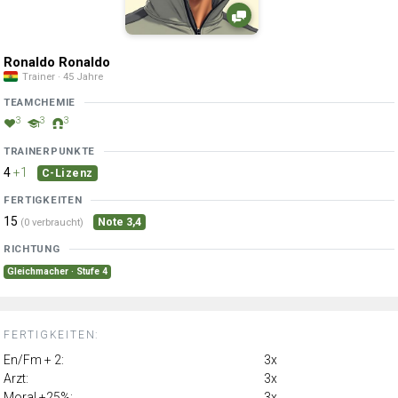
Ronaldo Ronaldo
Trainer · 45 Jahre
TEAMCHEMIE
3
3
3
TRAINERPUNKTE
4
+1
C-Lizenz
FERTIGKEITEN
15
Note 3,4
(0 verbraucht)
RICHTUNG
Gleichmacher · Stufe 4
FERTIGKEITEN:
En/Fm + 2:
3x
Arzt:
3x
Moral +25%:
3x