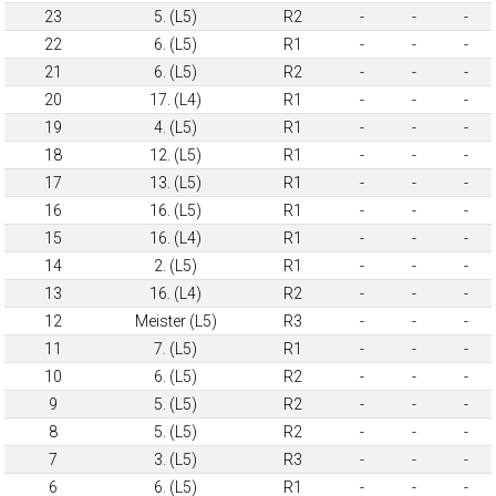
23
5. (L5)
R2
-
-
-
22
6. (L5)
R1
-
-
-
21
6. (L5)
R2
-
-
-
20
17. (L4)
R1
-
-
-
19
4. (L5)
R1
-
-
-
18
12. (L5)
R1
-
-
-
17
13. (L5)
R1
-
-
-
16
16. (L5)
R1
-
-
-
15
16. (L4)
R1
-
-
-
14
2. (L5)
R1
-
-
-
13
16. (L4)
R2
-
-
-
12
Meister (L5)
R3
-
-
-
11
7. (L5)
R1
-
-
-
10
6. (L5)
R2
-
-
-
9
5. (L5)
R2
-
-
-
8
5. (L5)
R2
-
-
-
7
3. (L5)
R3
-
-
-
6
6. (L5)
R1
-
-
-