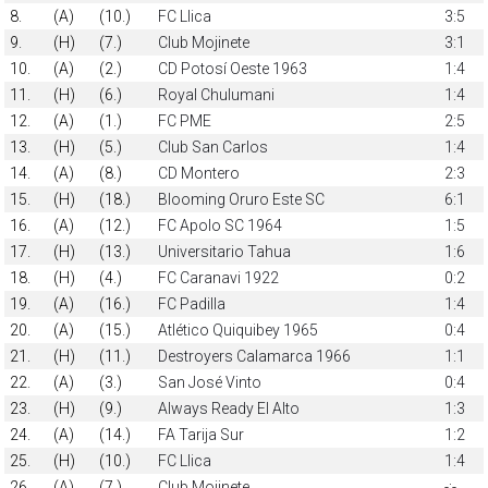
8.
(A)
(10.)
FC Llica
3:5
9.
(H)
(7.)
Club Mojinete
3:1
10.
(A)
(2.)
CD Potosí Oeste 1963
1:4
11.
(H)
(6.)
Royal Chulumani
1:4
12.
(A)
(1.)
FC PME
2:5
13.
(H)
(5.)
Club San Carlos
1:4
14.
(A)
(8.)
CD Montero
2:3
15.
(H)
(18.)
Blooming Oruro Este SC
6:1
16.
(A)
(12.)
FC Apolo SC 1964
1:5
17.
(H)
(13.)
Universitario Tahua
1:6
18.
(H)
(4.)
FC Caranavi 1922
0:2
19.
(A)
(16.)
FC Padilla
1:4
20.
(A)
(15.)
Atlético Quiquibey 1965
0:4
21.
(H)
(11.)
Destroyers Calamarca 1966
1:1
22.
(A)
(3.)
San José Vinto
0:4
23.
(H)
(9.)
Always Ready El Alto
1:3
24.
(A)
(14.)
FA Tarija Sur
1:2
25.
(H)
(10.)
FC Llica
1:4
26.
(A)
(7.)
Club Mojinete
-:-