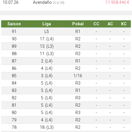
10.07.26
Avendaño
11.958.446 €
(S 6/33)
Saison
Liga
Pokal
CC
AC
KC
91
L5
R1
-
-
-
90
17. (L4)
R2
-
-
-
89
13. (L3)
R2
-
-
-
88
11. (L3)
R2
-
-
-
87
2. (L4)
R1
-
-
-
86
4. (L4)
R2
-
-
-
85
3. (L4)
1/16
-
-
-
84
5. (L4)
R3
-
-
-
83
5. (L4)
R1
-
-
-
82
5. (L4)
R3
-
-
-
81
5. (L4)
R2
-
-
-
80
5. (L4)
R3
-
-
-
79
4. (L4)
R2
-
-
-
78
18. (L3)
R2
-
-
-