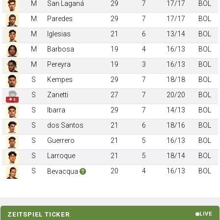
M
San Laganá
29
7
17/17
BOL
M
Paredes
29
7
17/17
BOL
M
Iglesias
21
6
13/14
BOL
M
Barbosa
19
4
16/13
BOL
M
Pereyra
19
3
16/13
BOL
S
Kempes
29
7
18/18
BOL
S
Zanetti
27
7
20/20
BOL
✚ 3
S
Ibarra
29
7
14/13
BOL
S
dos Santos
21
6
18/16
BOL
S
Guerrero
21
5
16/13
BOL
S
Larroque
21
5
18/14
BOL
S
20
4
16/13
BOL
Bevacqua
ZEITSPIEL TICKER
LIVE