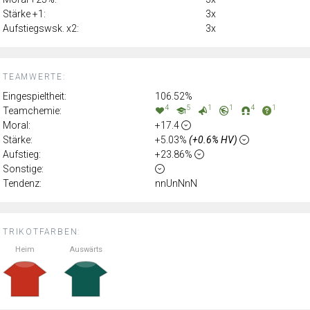
Stärke +1:
3x
Aufstiegswsk. x2:
3x
TEAMWERTE:
Eingespieltheit:
106.52%
4
5
1
1
4
1
Teamchemie:
Moral:
+17.4
Stärke:
+5.03%
(+0.6% HV)
Aufstieg:
+23.86%
Sonstige:
Tendenz:
nnUnNnN
TRIKOTFARBEN:
Heim
Auswärts