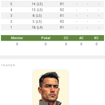
5
14. (L5)
R1
-
-
-
4
13. (L5)
R2
-
-
-
3
8. (L5)
R1
-
-
-
2
5. (L5)
R2
-
-
-
1
18. (L4)
R1
-
-
-
Meister
Pokal
CC
AC
KC
0
0
0
0
0
TRAINER: