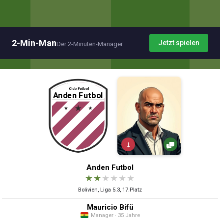
2-Min-Man
Jetzt spielen
Der 2-Minuten-Manager
↓
Anden Futbol
★
★
★
★
★
★
Bolivien, Liga 5.3, 17.Platz
Mauricio Bifü
Manager · 35 Jahre