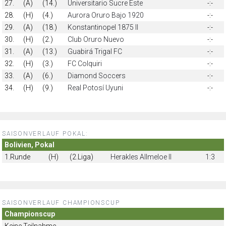
27.
(A)
(14.)
Universitario Sucre Este
-:-
28.
(H)
(4.)
Aurora Oruro Bajo 1920
-:-
29.
(A)
(18.)
Konstantinopel 1875 II
-:-
30.
(H)
(2.)
Club Oruro Nuevo
-:-
31.
(A)
(13.)
Guabirá Trigal FC
-:-
32.
(H)
(3.)
FC Colquiri
-:-
33.
(A)
(6.)
Diamond Soccers
-:-
34.
(H)
(9.)
Real Potosí Uyuni
-:-
SAISONVERLAUF POKAL:
Bolivien, Pokal
1.Runde
(H)
(2.Liga)
Herakles Allmeloe II
1:3
SAISONVERLAUF CHAMPIONSCUP
Championscup
Keine Teilnahme