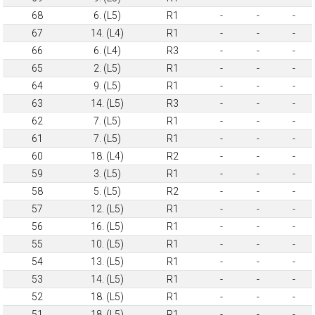
68
6. (L5)
R1
-
-
-
67
14. (L4)
R1
-
-
-
66
6. (L4)
R3
-
-
-
65
2. (L5)
R1
-
-
-
64
9. (L5)
R1
-
-
-
63
14. (L5)
R3
-
-
-
62
7. (L5)
R1
-
-
-
61
7. (L5)
R1
-
-
-
60
18. (L4)
R2
-
-
-
59
3. (L5)
R1
-
-
-
58
5. (L5)
R2
-
-
-
57
12. (L5)
R1
-
-
-
56
16. (L5)
R1
-
-
-
55
10. (L5)
R1
-
-
-
54
13. (L5)
R1
-
-
-
53
14. (L5)
R1
-
-
-
52
18. (L5)
R1
-
-
-
51
18. (L5)
R1
-
-
-