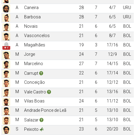
A
Caneira
28
7
4/7
URU
A
Barbosa
28
7
6/5
URU
A
Novais
21
6
6/5
BOL
A
Vasconcelos
21
6
8/7
BOL
A
Magalhães
19
3
17/16
BOL
✚ 7
M
Jorge
24
7
12/9
BOL
M
Marcelino
27
7
14/15
BOL
M
22
6
17/14
BOL
Carrupt
M
Conceição
21
6
12/12
BOL
M
21
6
13/16
BOL
Vale Castro
M
Vilas Boas
24
6
11/12
BOL
M
Andrade Ponce de Leã
21
5
13/10
BOL
M
21
5
13/10
BOL
Salazar
S
23
6
20/20
BOL
Peixoto