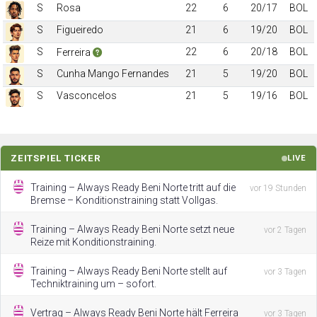
S
Rosa
22
6
20/17
BOL
S
Figueiredo
21
6
19/20
BOL
S
22
6
20/18
BOL
Ferreira
S
Cunha Mango Fernandes
21
5
19/20
BOL
S
Vasconcelos
21
5
19/16
BOL
ZEITSPIEL TICKER
LIVE
Training – Always Ready Beni Norte tritt auf die
vor 19 Stunden
Bremse – Konditionstraining statt Vollgas.
Training – Always Ready Beni Norte setzt neue
vor 2 Tagen
Reize mit Konditionstraining.
Training – Always Ready Beni Norte stellt auf
vor 3 Tagen
Techniktraining um – sofort.
Vertrag – Always Ready Beni Norte hält Ferreira
vor 3 Tagen