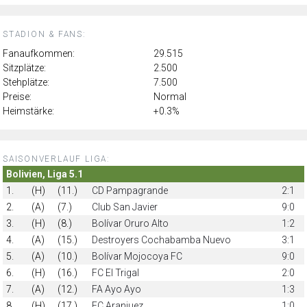
STADION & FANS:
Fanaufkommen:
29.515
Sitzplätze:
2.500
Stehplätze:
7.500
Preise:
Normal
Heimstärke:
+0.3%
SAISONVERLAUF LIGA:
Bolivien, Liga 5.1
1.
(H)
(11.)
CD Pampagrande
2:1
2.
(A)
(7.)
Club San Javier
9:0
3.
(H)
(8.)
Bolívar Oruro Alto
1:2
4.
(A)
(15.)
Destroyers Cochabamba Nuevo
3:1
5.
(A)
(10.)
Bolívar Mojocoya FC
9:0
6.
(H)
(16.)
FC El Trigal
2:0
7.
(A)
(12.)
FA Ayo Ayo
1:3
8.
(H)
(17.)
FC Aranjuez
1:0