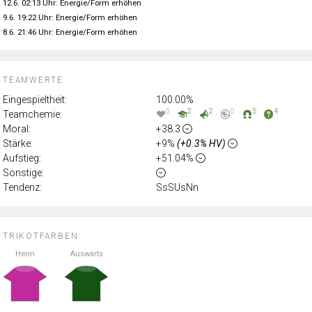
12.6. 02:13 Uhr: Energie/Form erhöhen
9.6. 19:22 Uhr: Energie/Form erhöhen
8.6. 21:46 Uhr: Energie/Form erhöhen
TEAMWERTE:
Eingespieltheit:
100.00%
0
2
2
0
5
4
Teamchemie:
Moral:
+38.3
Stärke:
+9%
(+0.3% HV)
Aufstieg:
+51.04%
Sonstige:
Tendenz:
SsSUsNn
TRIKOTFARBEN:
Heim
Auswärts