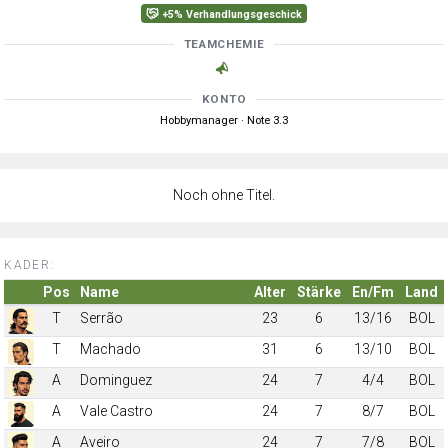
+5% Verhandlungsgeschick
TEAMCHEMIE
KONTO
Hobbymanager · Note 3.3
Noch ohne Titel.
KADER:
Pos
Name
Alter
Stärke
En/Fm
Land
T
Serrão
23
6
13/16
BOL
T
Machado
31
6
13/10
BOL
A
Dominguez
24
7
4/4
BOL
A
Vale Castro
24
7
8/7
BOL
A
Aveiro
24
7
7/8
BOL