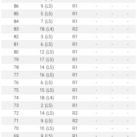
86
9. (L5)
R1
-
-
-
85
5. (L5)
R1
-
-
-
84
7. (L5)
R1
-
-
-
83
18. (L4)
R2
-
-
-
82
3. (L5)
R1
-
-
-
81
6. (L5)
R1
-
-
-
80
12. (L5)
R1
-
-
-
79
17. (L5)
R1
-
-
-
78
14. (L5)
R1
-
-
-
77
16. (L5)
R1
-
-
-
76
6. (L5)
R1
-
-
-
75
15. (L5)
R1
-
-
-
74
18. (L4)
R1
-
-
-
73
2. (L5)
R1
-
-
-
72
14. (L5)
R2
-
-
-
71
9. (L5)
R2
-
-
-
70
10. (L5)
R1
-
-
-
69
9. (L5)
R1
-
-
-