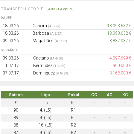
TRANSFERHISTORIE:
(AUSKLAPPEN)
KÄUFE
18.03.26
Caneira
13.093.632 €
(A 6/27)
18.03.26
Barbosa
13.093.632 €
(A 6/27)
09.03.26
Magalhães
3.837.037 €
(A 1/17)
VERKÄUFE
09.03.26
Caetano
4.097.699 €
(M 4/30)
11.07.17
Bermudez
900.000 €
(T 4/36)
07.07.17
Dominguez
3.168.000 €
(A 8/29)
Saison
Liga
Pokal
CC
AC
KC
91
L5
R1
-
-
-
90
4. (L5)
R1
-
-
-
89
4. (L5)
R1
-
-
-
88
16. (L5)
R2
-
-
-
87
4. (L5)
R2
-
-
-