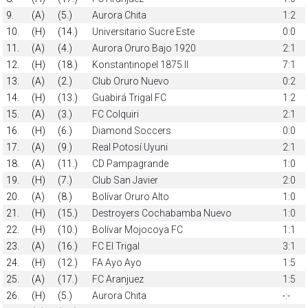
9.
(A)
(5.)
Aurora Chita
1:2
10.
(H)
(14.)
Universitario Sucre Este
0:0
11.
(A)
(4.)
Aurora Oruro Bajo 1920
2:1
12.
(H)
(18.)
Konstantinopel 1875 II
7:1
13.
(A)
(2.)
Club Oruro Nuevo
0:2
14.
(H)
(13.)
Guabirá Trigal FC
1:2
15.
(A)
(3.)
FC Colquiri
2:1
16.
(H)
(6.)
Diamond Soccers
0:0
17.
(A)
(9.)
Real Potosí Uyuni
2:1
18.
(A)
(11.)
CD Pampagrande
1:0
19.
(H)
(7.)
Club San Javier
2:0
20.
(A)
(8.)
Bolívar Oruro Alto
1:0
21.
(H)
(15.)
Destroyers Cochabamba Nuevo
1:0
22.
(H)
(10.)
Bolívar Mojocoya FC
1:1
23.
(A)
(16.)
FC El Trigal
3:1
24.
(H)
(12.)
FA Ayo Ayo
1:5
25.
(A)
(17.)
FC Aranjuez
1:5
26.
(H)
(5.)
Aurora Chita
-:-