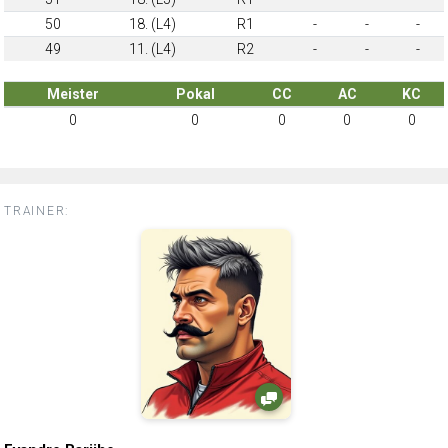
50
18. (L4)
R1
-
-
-
49
11. (L4)
R2
-
-
-
Meister
Pokal
CC
AC
KC
0
0
0
0
0
TRAINER: