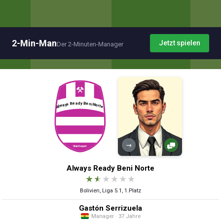
2-Min-Man
Jetzt spielen
Der 2-Minuten-Manager
→
Always Ready Beni Norte
★
★
★
★
★
★
Bolivien, Liga 5.1, 1.Platz
Gastón Serrizuela
Manager · 37 Jahre