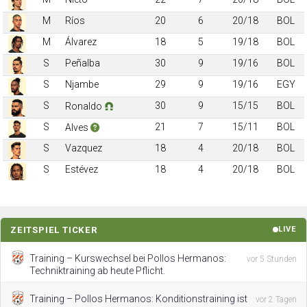
M
Ríos
20
6
20/18
BOL
M
Álvarez
18
5
19/18
BOL
S
Peñalba
30
9
19/16
BOL
S
Njambe
29
9
19/16
EGY
S
30
9
15/15
BOL
Ronaldo
S
21
7
15/11
BOL
Alves
S
Vazquez
18
4
20/18
BOL
S
Estévez
18
4
20/18
BOL
ZEITSPIEL TICKER
LIVE
Training – Kurswechsel bei Pollos Hermanos:
vor 5 Stunden
Techniktraining ab heute Pflicht.
Training – Pollos Hermanos: Konditionstraining ist
vor 2 Tagen