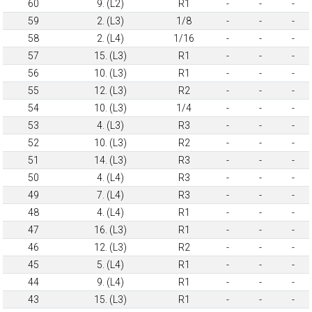
60
9. (L2)
R1
-
-
-
59
2. (L3)
1/8
-
-
-
58
2. (L4)
1/16
-
-
-
57
15. (L3)
R1
-
-
-
56
10. (L3)
R1
-
-
-
55
12. (L3)
R2
-
-
-
54
10. (L3)
1/4
-
-
-
53
4. (L3)
R3
-
-
-
52
10. (L3)
R2
-
-
-
51
14. (L3)
R3
-
-
-
50
4. (L4)
R3
-
-
-
49
7. (L4)
R3
-
-
-
48
4. (L4)
R1
-
-
-
47
16. (L3)
R1
-
-
-
46
12. (L3)
R2
-
-
-
45
5. (L4)
R1
-
-
-
44
9. (L4)
R1
-
-
-
43
15. (L3)
R1
-
-
-