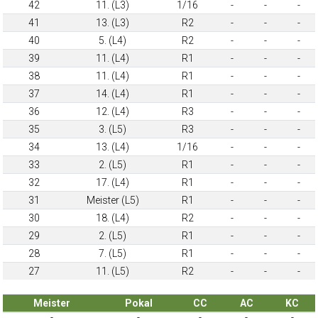
42
11. (L3)
1/16
-
-
-
41
13. (L3)
R2
-
-
-
40
5. (L4)
R2
-
-
-
39
11. (L4)
R1
-
-
-
38
11. (L4)
R1
-
-
-
37
14. (L4)
R1
-
-
-
36
12. (L4)
R3
-
-
-
35
3. (L5)
R3
-
-
-
34
13. (L4)
1/16
-
-
-
33
2. (L5)
R1
-
-
-
32
17. (L4)
R1
-
-
-
31
Meister (L5)
R1
-
-
-
30
18. (L4)
R2
-
-
-
29
2. (L5)
R1
-
-
-
28
7. (L5)
R1
-
-
-
27
11. (L5)
R2
-
-
-
Meister
Pokal
CC
AC
KC