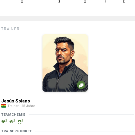
0
0
0
0
0
TRAINER:
Jesús Solano
Trainer · 45 Jahre
TEAMCHEMIE
3
3
3
TRAINERPUNKTE