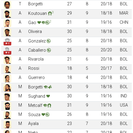
T
Borgetti
27
8
20/18
BOL
3
A
29
9
18/18
MAR
Koutouan
2
A
31
9
19/16
CHN
Gao
A
Oliveira
30
9
18/18
BOL
A
25
8
20/18
BOL
Gonzalez
✚ 7
A
25
8
20/20
BOL
Caballero
✚ 5
A
Rivarola
21
6
20/18
BOL
A
Rossi
18
5
20/17
BOL
A
Guerrero
18
4
20/18
BOL
M
30
9
18/18
BOL
Borgetti
M
30
9
19/16
IND
Sughand
M
31
9
19/16
USA
Metcalf
M
26
8
19/16
BOL
Souza
M
Ayala
23
7
20/18
BOL
M
Nieto
22
7
20/18
BOL