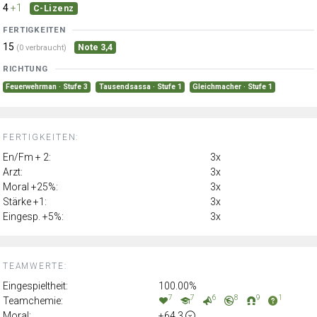
4
+1
C-Lizenz
FERTIGKEITEN
15
Note 3,4
(0 verbraucht)
RICHTUNG
Feuerwehrman · Stufe 3
Tausendsassa · Stufe 1
Gleichmacher · Stufe 1
FERTIGKEITEN:
En/Fm + 2:
3x
Arzt:
3x
Moral +25%:
3x
Stärke +1:
3x
Eingesp. +5%:
3x
TEAMWERTE:
Eingespieltheit:
100.00%
7
7
6
8
9
1
Teamchemie:
Moral:
+64.3