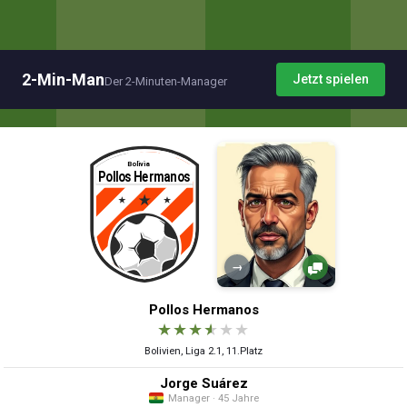
2-Min-Man
Jetzt spielen
Der 2-Minuten-Manager
→
Pollos Hermanos
★
★
★
★
★
★
Bolivien, Liga 2.1, 11.Platz
Jorge Suárez
Manager · 45 Jahre