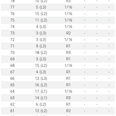
78
10. (L2)
R3
-
-
-
77
5. (L3)
1/16
-
-
-
76
15. (L2)
1/16
-
-
-
75
11. (L2)
1/16
-
-
-
74
4. (L3)
1/16
-
-
-
73
3. (L3)
R2
-
-
-
72
3. (L3)
1/16
-
-
-
71
9. (L3)
R1
-
-
-
70
18. (L2)
R3
-
-
-
69
3. (L3)
R1
-
-
-
68
15. (L2)
1/16
-
-
-
67
4. (L3)
R1
-
-
-
66
12. (L3)
R1
-
-
-
65
16. (L2)
R1
-
-
-
64
17. (L1)
1/16
-
-
-
63
14. (L1)
R3
-
-
-
62
6. (L2)
R1
-
-
-
61
12. (L2)
R2
-
-
-