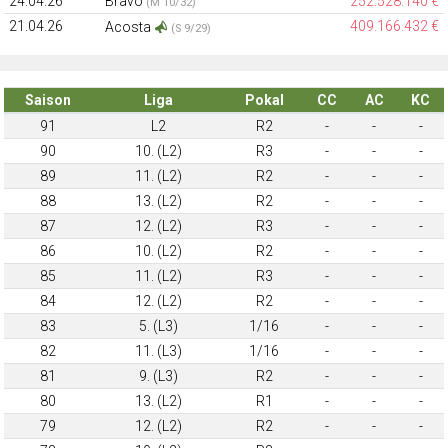
24.04.26
Bravo
252.528.140 €
(M 10/32)
21.04.26
409.166.432 €
Acosta
(S 9/29)
Saison
Liga
Pokal
CC
AC
KC
91
L2
R2
-
-
-
90
10. (L2)
R3
-
-
-
89
11. (L2)
R2
-
-
-
88
13. (L2)
R2
-
-
-
87
12. (L2)
R3
-
-
-
86
10. (L2)
R2
-
-
-
85
11. (L2)
R3
-
-
-
84
12. (L2)
R2
-
-
-
83
5. (L3)
1/16
-
-
-
82
11. (L3)
1/16
-
-
-
81
9. (L3)
R2
-
-
-
80
13. (L2)
R1
-
-
-
79
12. (L2)
R2
-
-
-