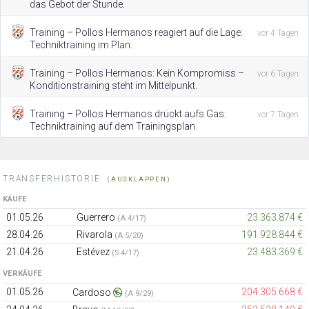
das Gebot der Stunde.
Training – Pollos Hermanos reagiert auf die Lage:
vor 4 Tagen
Techniktraining im Plan.
Training – Pollos Hermanos: Kein Kompromiss –
vor 6 Tagen
Konditionstraining steht im Mittelpunkt.
Training – Pollos Hermanos drückt aufs Gas:
vor 7 Tagen
Techniktraining auf dem Trainingsplan.
TRANSFERHISTORIE:
(AUSKLAPPEN)
KÄUFE
01.05.26
Guerrero
23.363.874 €
(A 4/17)
28.04.26
Rivarola
191.928.844 €
(A 5/20)
21.04.26
Estévez
23.483.369 €
(S 4/17)
VERKÄUFE
01.05.26
204.305.668 €
Cardoso
(A 9/29)