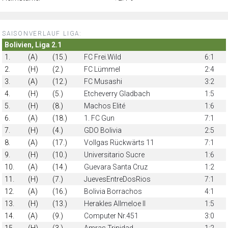
SAISONVERLAUF LIGA:
Bolivien, Liga 2.1
1.
(A)
(15.)
FC Frei.Wild
6:1
2.
(H)
(2.)
FC Lümmel
2:4
3.
(A)
(12.)
FC Musashi
3:2
4.
(H)
(5.)
Etcheverry Gladbach
1:5
5.
(H)
(8.)
Machos Elité
1:6
6.
(A)
(18.)
1. FC Gun
7:1
7.
(H)
(4.)
GDO Bolivia
2:5
8.
(A)
(17.)
Vollgas Rückwärts 11
7:1
9.
(H)
(10.)
Universitario Sucre
1:6
10.
(A)
(14.)
Guevara Santa Cruz
1:2
11.
(H)
(7.)
JuevesEntreDosRios
7:1
12.
(A)
(16.)
Bolivia Borrachos
4:1
13.
(H)
(13.)
Herakles Allmeloe II
1:5
14.
(A)
(9.)
Computer Nr.451
3:0
15.
(H)
(3.)
Amras Trinidad
1:2