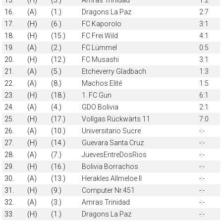
16.
(A)
(1.)
Dragons La Paz
2:7
17.
(H)
(6.)
FC Kaporolo
3:1
18.
(H)
(15.)
FC Frei.Wild
4:1
19.
(A)
(2.)
FC Lümmel
0:5
20.
(H)
(12.)
FC Musashi
3:1
21.
(A)
(5.)
Etcheverry Gladbach
1:3
22.
(A)
(8.)
Machos Elité
1:5
23.
(H)
(18.)
1. FC Gun
6:1
24.
(A)
(4.)
GDO Bolivia
2:1
25.
(H)
(17.)
Vollgas Rückwärts 11
7:0
26.
(A)
(10.)
Universitario Sucre
-:-
27.
(H)
(14.)
Guevara Santa Cruz
-:-
28.
(A)
(7.)
JuevesEntreDosRios
-:-
29.
(H)
(16.)
Bolivia Borrachos
-:-
30.
(A)
(13.)
Herakles Allmeloe II
-:-
31.
(H)
(9.)
Computer Nr.451
-:-
32.
(A)
(3.)
Amras Trinidad
-:-
33.
(H)
(1.)
Dragons La Paz
-:-