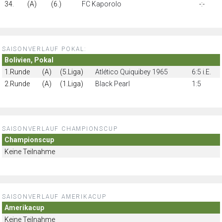
34.
(A)
(6.)
FC Kaporolo
-:-
SAISONVERLAUF POKAL:
Bolivien, Pokal
1.Runde
(A)
(5.Liga)
Atlético Quiquibey 1965
6:5 i.E.
2.Runde
(A)
(1.Liga)
Black Pearl
1:5
SAISONVERLAUF CHAMPIONSCUP
Championscup
Keine Teilnahme
SAISONVERLAUF AMERIKACUP
Amerikacup
Keine Teilnahme