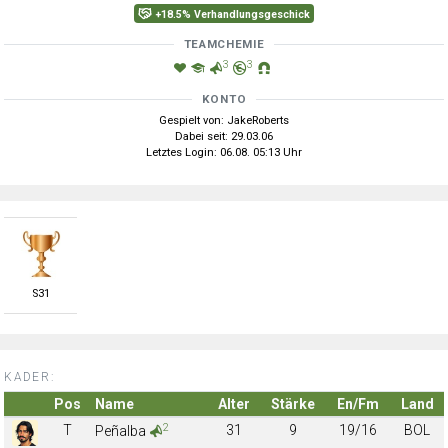
+18.5% Verhandlungsgeschick
TEAMCHEMIE
3
3
KONTO
Gespielt von: JakeRoberts
Dabei seit: 29.03.06
Letztes Login: 06.08. 05:13 Uhr
S
31
KADER:
Pos
Name
Alter
Stärke
En/Fm
Land
2
T
31
9
19/16
BOL
Peñalba