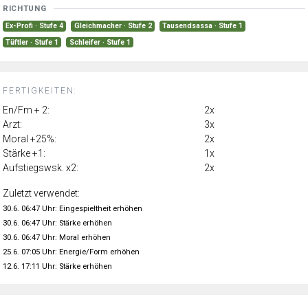
RICHTUNG
Ex-Profi · Stufe 4
Gleichmacher · Stufe 2
Tausendsassa · Stufe 1
Tüftler · Stufe 1
Schleifer · Stufe 1
FERTIGKEITEN:
En/Fm + 2:
2x
Arzt:
3x
Moral +25%:
2x
Stärke +1:
1x
Aufstiegswsk. x2:
2x
Zuletzt verwendet:
30.6. 06:47 Uhr: Eingespieltheit erhöhen
30.6. 06:47 Uhr: Stärke erhöhen
30.6. 06:47 Uhr: Moral erhöhen
25.6. 07:05 Uhr: Energie/Form erhöhen
12.6. 17:11 Uhr: Stärke erhöhen