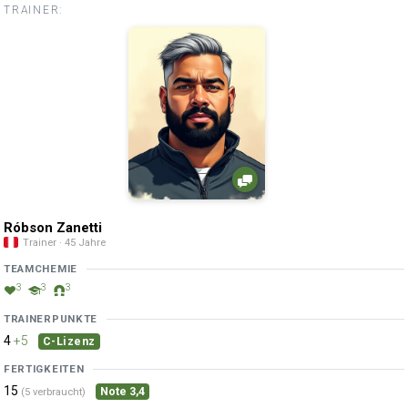
TRAINER:
Róbson Zanetti
Trainer · 45 Jahre
TEAMCHEMIE
3
3
3
TRAINERPUNKTE
4
+5
C-Lizenz
FERTIGKEITEN
15
Note 3,4
(5 verbraucht)