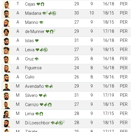
T
29
9
16/18
PER
Cejas
2
A
30
10
18/15
PER
Maidana
A
27
9
18/15
PER
Marino
2
A
29
9
17/18
PER
de Munner
A
31
9
16/18
PER
Islas
A
27
9
18/15
PER
Leiva
A
25
8
16/18
PER
Cruz
A
Figueroa
24
8
16/18
PER
A
Culio
26
8
18/16
PER
M
29
9
16/18
PER
Avendaño
M
31
9
17/19
PER
Silvero
M
27
9
18/15
PER
Carrizo
M
28
9
17/15
PER
Lima
2
M
28
9
18/15
PER
Di Loeschbor
M
Zárate
25
8
17/17
PER