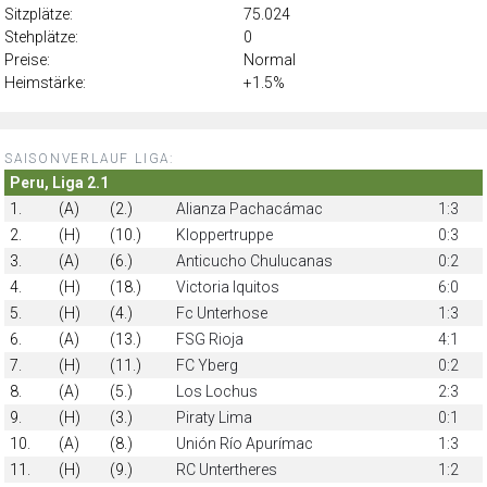
Sitzplätze:
75.024
Stehplätze:
0
Preise:
Normal
Heimstärke:
+1.5%
SAISONVERLAUF LIGA:
Peru, Liga 2.1
1.
(A)
(2.)
Alianza Pachacámac
1:3
2.
(H)
(10.)
Kloppertruppe
0:3
3.
(A)
(6.)
Anticucho Chulucanas
0:2
4.
(H)
(18.)
Victoria Iquitos
6:0
5.
(H)
(4.)
Fc Unterhose
1:3
6.
(A)
(13.)
FSG Rioja
4:1
7.
(H)
(11.)
FC Yberg
0:2
8.
(A)
(5.)
Los Lochus
2:3
9.
(H)
(3.)
Piraty Lima
0:1
10.
(A)
(8.)
Unión Río Apurímac
1:3
11.
(H)
(9.)
RC Untertheres
1:2