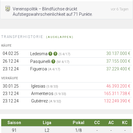
Vereinspolitik – Blindfüchse drückt
vor 6 Tagen
Aufstiegswahrscheinlichkeit auf 71 Punkte.
TRANSFERHISTORIE:
(AUSKLAPPEN)
KÄUFE
04.02.25
30.137.000 €
Ledesma
(S 4/17)
26.12.24
37.155.000 €
Pasquinelli
(M 4/17)
23.12.24
Figueroa
37.229.400 €
(A 4/17)
VERKÄUFE
30.01.25
Iglesias
46.393.200 €
(S 8/33)
23.12.24
Armenteros
165.311.738 €
(S 9/33)
23.12.24
Gutiérrez
132.249.390 €
(A 9/32)
Saison
Liga
Pokal
CC
AC
KC
91
L2
1/8
-
-
-