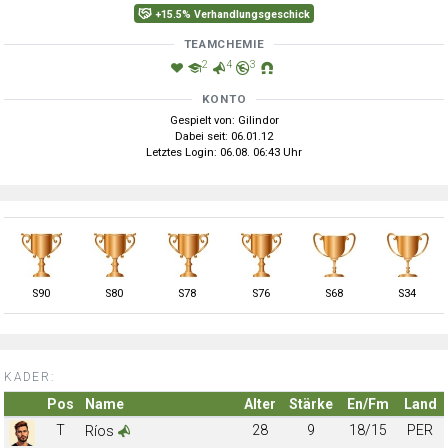
+15.5% Verhandlungsgeschick
TEAMCHEMIE
2
4
3
KONTO
Gespielt von: Gilindor
Dabei seit: 06.01.12
Letztes Login: 06.08. 06:43 Uhr
S
90
S
80
S
78
S
76
S
68
S
34
KADER:
Pos
Name
Alter
Stärke
En/Fm
Land
T
28
9
18/15
PER
Ríos