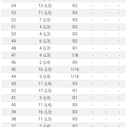
54
13. (L3)
R2
-
-
-
53
11. (L3)
R3
-
-
-
52
7. (L3)
R3
-
-
-
51
4. (L3)
R3
-
-
-
50
4. (L3)
R3
-
-
-
49
6. (L3)
R2
-
-
-
48
4. (L3)
R1
-
-
-
47
9. (L3)
1/8
-
-
-
46
2. (L4)
R3
-
-
-
45
16. (L3)
1/16
-
-
-
44
3. (L4)
1/16
-
-
-
43
11. (L4)
R3
-
-
-
42
17. (L3)
R1
-
-
-
41
3. (L4)
R1
-
-
-
40
11. (L4)
R3
-
-
-
39
16. (L3)
R2
-
-
-
38
11. (L3)
R3
-
-
-
37
2. (L4)
R2
-
-
-