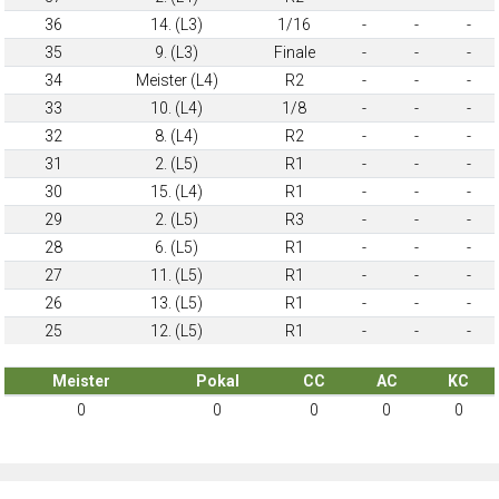
36
14. (L3)
1/16
-
-
-
35
9. (L3)
Finale
-
-
-
34
Meister (L4)
R2
-
-
-
33
10. (L4)
1/8
-
-
-
32
8. (L4)
R2
-
-
-
31
2. (L5)
R1
-
-
-
30
15. (L4)
R1
-
-
-
29
2. (L5)
R3
-
-
-
28
6. (L5)
R1
-
-
-
27
11. (L5)
R1
-
-
-
26
13. (L5)
R1
-
-
-
25
12. (L5)
R1
-
-
-
Meister
Pokal
CC
AC
KC
0
0
0
0
0