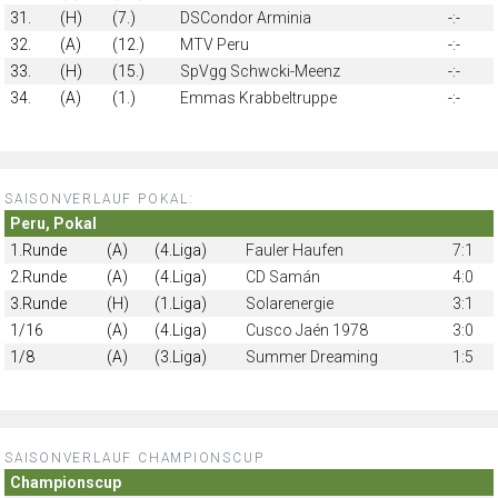
31.
(H)
(7.)
DSCondor Arminia
-:-
32.
(A)
(12.)
MTV Peru
-:-
33.
(H)
(15.)
SpVgg Schwcki-Meenz
-:-
34.
(A)
(1.)
Emmas Krabbeltruppe
-:-
SAISONVERLAUF POKAL:
Peru, Pokal
1.Runde
(A)
(4.Liga)
Fauler Haufen
7:1
2.Runde
(A)
(4.Liga)
CD Samán
4:0
3.Runde
(H)
(1.Liga)
Solarenergie
3:1
1/16
(A)
(4.Liga)
Cusco Jaén 1978
3:0
1/8
(A)
(3.Liga)
Summer Dreaming
1:5
SAISONVERLAUF CHAMPIONSCUP
Championscup