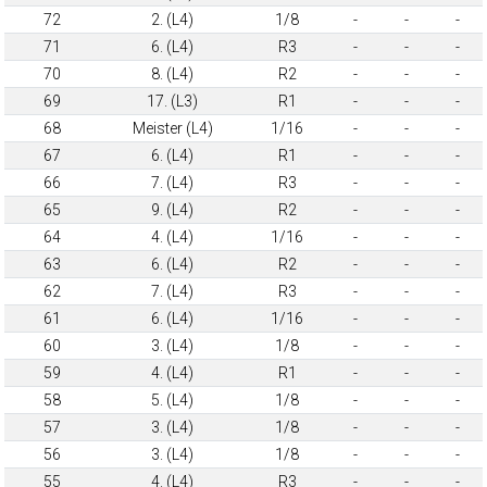
72
2. (L4)
1/8
-
-
-
71
6. (L4)
R3
-
-
-
70
8. (L4)
R2
-
-
-
69
17. (L3)
R1
-
-
-
68
Meister (L4)
1/16
-
-
-
67
6. (L4)
R1
-
-
-
66
7. (L4)
R3
-
-
-
65
9. (L4)
R2
-
-
-
64
4. (L4)
1/16
-
-
-
63
6. (L4)
R2
-
-
-
62
7. (L4)
R3
-
-
-
61
6. (L4)
1/16
-
-
-
60
3. (L4)
1/8
-
-
-
59
4. (L4)
R1
-
-
-
58
5. (L4)
1/8
-
-
-
57
3. (L4)
1/8
-
-
-
56
3. (L4)
1/8
-
-
-
55
4. (L4)
R3
-
-
-