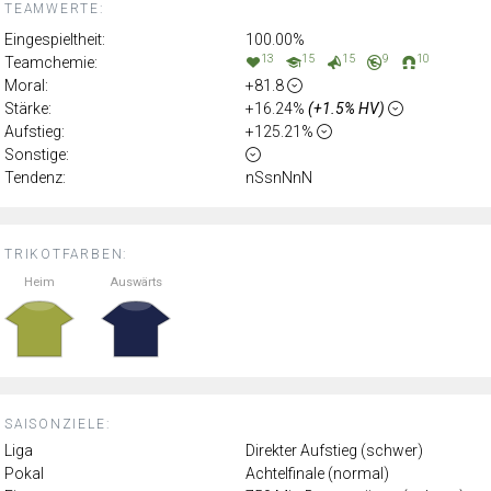
TEAMWERTE:
Eingespieltheit:
100.00%
13
15
15
9
10
Teamchemie:
Moral:
+81.8
Stärke:
+16.24%
(+1.5% HV)
Aufstieg:
+125.21%
Sonstige:
Tendenz:
nSsnNnN
TRIKOTFARBEN:
Heim
Auswärts
SAISONZIELE:
Liga
Direkter Aufstieg (schwer)
Pokal
Achtelfinale (normal)