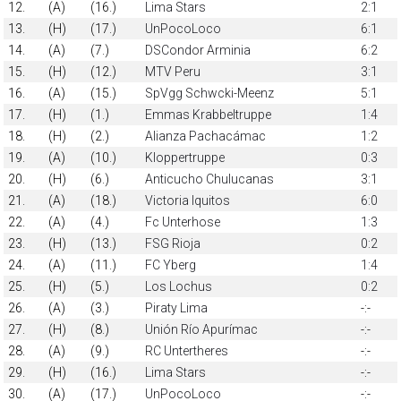
12.
(A)
(16.)
Lima Stars
2:1
13.
(H)
(17.)
UnPocoLoco
6:1
14.
(A)
(7.)
DSCondor Arminia
6:2
15.
(H)
(12.)
MTV Peru
3:1
16.
(A)
(15.)
SpVgg Schwcki-Meenz
5:1
17.
(H)
(1.)
Emmas Krabbeltruppe
1:4
18.
(H)
(2.)
Alianza Pachacámac
1:2
19.
(A)
(10.)
Kloppertruppe
0:3
20.
(H)
(6.)
Anticucho Chulucanas
3:1
21.
(A)
(18.)
Victoria Iquitos
6:0
22.
(A)
(4.)
Fc Unterhose
1:3
23.
(H)
(13.)
FSG Rioja
0:2
24.
(A)
(11.)
FC Yberg
1:4
25.
(H)
(5.)
Los Lochus
0:2
26.
(A)
(3.)
Piraty Lima
-:-
27.
(H)
(8.)
Unión Río Apurímac
-:-
28.
(A)
(9.)
RC Untertheres
-:-
29.
(H)
(16.)
Lima Stars
-:-
30.
(A)
(17.)
UnPocoLoco
-:-