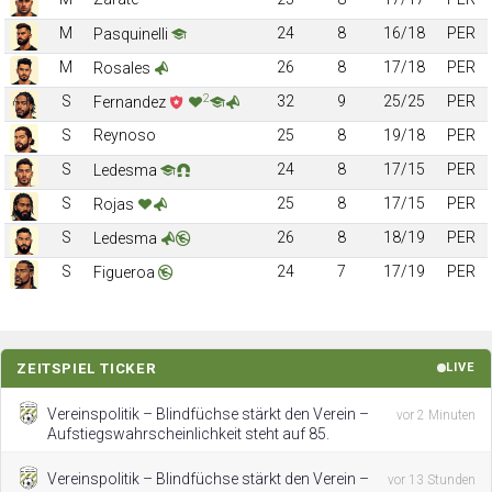
M
24
8
16/18
PER
Pasquinelli
M
26
8
17/18
PER
Rosales
2
S
32
9
25/25
PER
Fernandez
S
Reynoso
25
8
19/18
PER
S
24
8
17/15
PER
Ledesma
S
25
8
17/15
PER
Rojas
S
26
8
18/19
PER
Ledesma
S
24
7
17/19
PER
Figueroa
ZEITSPIEL TICKER
LIVE
Vereinspolitik – Blindfüchse stärkt den Verein –
vor 2 Minuten
Aufstiegswahrscheinlichkeit steht auf 85.
Vereinspolitik – Blindfüchse stärkt den Verein –
vor 13 Stunden