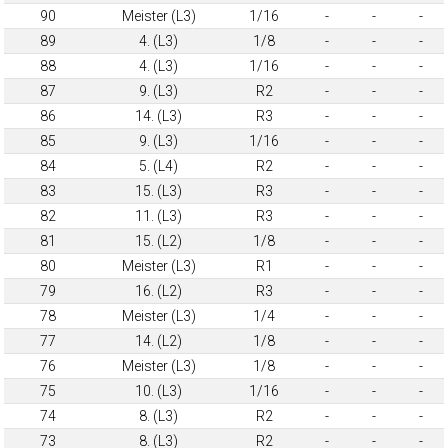
90
Meister (L3)
1/16
-
-
-
89
4. (L3)
1/8
-
-
-
88
4. (L3)
1/16
-
-
-
87
9. (L3)
R2
-
-
-
86
14. (L3)
R3
-
-
-
85
9. (L3)
1/16
-
-
-
84
5. (L4)
R2
-
-
-
83
15. (L3)
R3
-
-
-
82
11. (L3)
R3
-
-
-
81
15. (L2)
1/8
-
-
-
80
Meister (L3)
R1
-
-
-
79
16. (L2)
R3
-
-
-
78
Meister (L3)
1/4
-
-
-
77
14. (L2)
1/8
-
-
-
76
Meister (L3)
1/8
-
-
-
75
10. (L3)
1/16
-
-
-
74
8. (L3)
R2
-
-
-
73
8. (L3)
R2
-
-
-