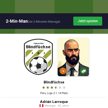
2-Min-Man
Jetzt spielen
Der 2-Minuten-Manager
↘
Blindfüchse
★
★
★
★
★
★
Peru, Liga 2.1, 14.Platz
Adrián Larroque
Manager · 45 Jahre