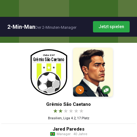
2-Min-Man
Jetzt spielen
Der 2-Minuten-Manager
↘
Grêmio São Caetano
★
★
★
★
★
★
Brasilien, Liga 4.2, 17.Platz
Jared Paredes
Manager · 40 Jahre