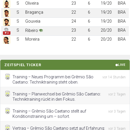
S
Oliveira
23
6
19/20
BRA
S
Bragança
22
6
19/20
BRA
S
Gouveia
24
6
19/20
BRA
S
23
6
20/20
BRA
Ribeiro
✚ 3
S
Moreira
22
6
20/20
BRA
ZEITSPIEL TICKER
LIVE
Training – Neues Programm bei Grêmio São
vor 14 Stunden
Caetano: Techniktraining steht oben.
Training – Planwechsel bei Grêmio São Caetano:
vor 2 Tagen
Techniktraining rückt in den Fokus.
Training – Grêmio São Caetano stellt auf
vor 3 Tagen
Konditionstraining um – sofort.
Vertrag – Grêmio São Caetano setzt auf Erfahrung:
vor 3 Tagen