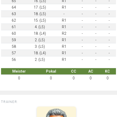
65
16. (L5)
R1
-
-
-
64
17. (L5)
R1
-
-
-
63
18. (L5)
-
-
-
-
62
15. (L5)
R1
-
-
-
61
4. (L5)
R1
-
-
-
60
18. (L4)
R2
-
-
-
59
2. (L5)
R1
-
-
-
58
3. (L5)
R1
-
-
-
57
18. (L4)
R1
-
-
-
56
2. (L5)
R1
-
-
-
Meister
Pokal
CC
AC
KC
0
0
0
0
0
TRAINER: