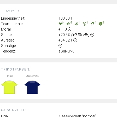
TEAMWERTE:
Eingespieltheit:
100.00%
6
4
1
1
4
1
Teamchemie:
Moral:
+110
Stärke:
+20.5%
(+0.3% HV)
Aufstieg:
+64.32%
Sonstige:
Tendenz:
sSnNuNu
TRIKOTFARBEN:
Heim
Auswärts
SAISONZIELE:
Liga
Klassenerhalt (normal)