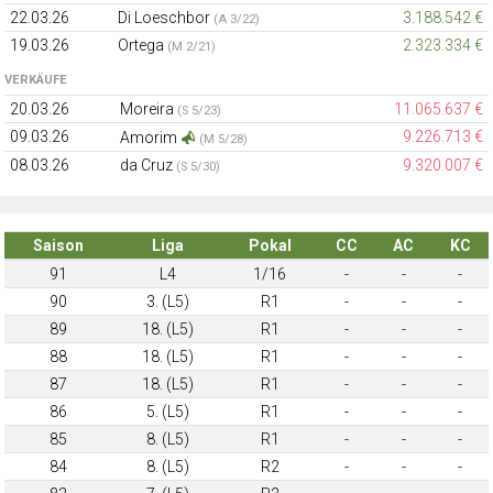
22.03.26
Di Loeschbor
3.188.542 €
(A 3/22)
19.03.26
Ortega
2.323.334 €
(M 2/21)
VERKÄUFE
20.03.26
Moreira
11.065.637 €
(S 5/23)
09.03.26
9.226.713 €
Amorim
(M 5/28)
08.03.26
da Cruz
9.320.007 €
(S 5/30)
Saison
Liga
Pokal
CC
AC
KC
91
L4
1/16
-
-
-
90
3. (L5)
R1
-
-
-
89
18. (L5)
R1
-
-
-
88
18. (L5)
R1
-
-
-
87
18. (L5)
R1
-
-
-
86
5. (L5)
R1
-
-
-
85
8. (L5)
R1
-
-
-
84
8. (L5)
R2
-
-
-