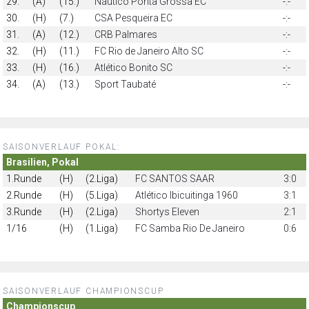
29.
(A)
(15.)
Náutico Ponta Grossa EC
-:-
30.
(H)
(7.)
CSA Pesqueira EC
-:-
31.
(A)
(12.)
CRB Palmares
-:-
32.
(H)
(11.)
FC Rio de Janeiro Alto SC
-:-
33.
(H)
(16.)
Atlético Bonito SC
-:-
34.
(A)
(13.)
Sport Taubaté
-:-
SAISONVERLAUF POKAL:
Brasilien, Pokal
1.Runde
(H)
(2.Liga)
FC SANTOS SAAR
3:0
2.Runde
(H)
(5.Liga)
Atlético Ibicuitinga 1960
3:1
3.Runde
(H)
(2.Liga)
Shortys Eleven
2:1
1/16
(H)
(1.Liga)
FC Samba Rio De Janeiro
0:6
SAISONVERLAUF CHAMPIONSCUP
Championscup