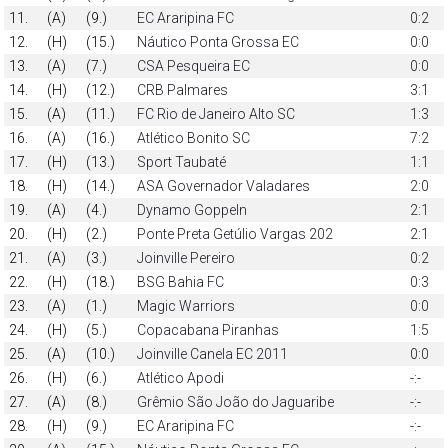
11.
(A)
(9.)
EC Araripina FC
0:2
12.
(H)
(15.)
Náutico Ponta Grossa EC
0:0
13.
(A)
(7.)
CSA Pesqueira EC
0:0
14.
(H)
(12.)
CRB Palmares
3:1
15.
(A)
(11.)
FC Rio de Janeiro Alto SC
1:3
16.
(A)
(16.)
Atlético Bonito SC
7:2
17.
(H)
(13.)
Sport Taubaté
1:1
18.
(H)
(14.)
ASA Governador Valadares
2:0
19.
(A)
(4.)
Dynamo Goppeln
2:1
20.
(H)
(2.)
Ponte Preta Getúlio Vargas 202
2:1
21.
(A)
(3.)
Joinville Pereiro
0:2
22.
(H)
(18.)
BSG Bahia FC
0:3
23.
(A)
(1.)
Magic Warriors
0:0
24.
(H)
(5.)
Copacabana Piranhas
1:5
25.
(A)
(10.)
Joinville Canela EC 2011
0:0
26.
(H)
(6.)
Atlético Apodi
-:-
27.
(A)
(8.)
Grêmio São João do Jaguaribe
-:-
28.
(H)
(9.)
EC Araripina FC
-:-