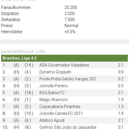
Fanaufkommen:
25.200
Sitzplätze:
2.500
Stehplätze:
7.500
Preise:
Normal
Heimstärke:
+0.3%
SAISONVERLAUF LIGA:
Brasilien, Liga 4.2
1.
(A)
(14.)
ASA Governador Valadares
2:1
2.
(H)
(4.)
Dynamo Goppeln
0:9
3.
(A)
(2.)
Ponte Preta Getúlio Vargas 202
0:2
4.
(H)
(3.)
Joinville Pereiro
0:2
5.
(A)
(18.)
BSG Bahia FC
2:1
6.
(H)
(1.)
Magic Warriors
1:3
7.
(A)
(5.)
Copacabana Piranhas
1:3
8.
(H)
(10.)
Joinville Canela EC 2011
1:4
9.
(A)
(6.)
Atlético Apodi
2:1
10.
(H)
(8.)
Grêmio São João do Jaguaribe
0:1