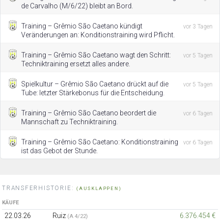
de Carvalho (M/6/22) bleibt an Bord.
Training – Grêmio São Caetano kündigt
vor 3 Tagen
Veränderungen an: Konditionstraining wird Pflicht.
Training – Grêmio São Caetano wagt den Schritt:
vor 5 Tagen
Techniktraining ersetzt alles andere.
Spielkultur – Grêmio São Caetano drückt auf die
vor 5 Tagen
Tube: letzter Stärkebonus für die Entscheidung.
Training – Grêmio São Caetano beordert die
vor 6 Tagen
Mannschaft zu Techniktraining.
Training – Grêmio São Caetano: Konditionstraining
vor 6 Tagen
ist das Gebot der Stunde.
TRANSFERHISTORIE:
(AUSKLAPPEN)
KÄUFE
22.03.26
Ruiz
6.376.454 €
(A 4/22)