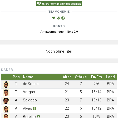
+5.5% Verhandlungsgeschick
TEAMCHEMIE
KONTO
Amateurmanager · Note 2.9
Noch ohne Titel.
KADER:
Pos
Name
Alter
Stärke
En/Fm
Land
T
de Souza
24
7
2/6
BRA
T
Vargas
21
5
15/14
BRA
A
Salgado
23
7
10/13
BRA
A
22
6
13/12
BRA
Alves
A
23
6
10/9
BRA
Botelho