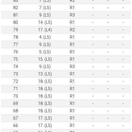
83
7. (L5)
R2
-
-
-
82
7. (L5)
R1
-
-
-
81
9. (L5)
R3
-
-
-
80
14. (L5)
R1
-
-
-
79
17. (L4)
R2
-
-
-
78
4. (L5)
R1
-
-
-
77
9. (L5)
R1
-
-
-
76
5. (L5)
R1
-
-
-
75
15. (L5)
R1
-
-
-
74
9. (L5)
R3
-
-
-
73
13. (L5)
R1
-
-
-
72
18. (L5)
R1
-
-
-
71
18. (L5)
R1
-
-
-
70
18. (L5)
R1
-
-
-
69
18. (L5)
R1
-
-
-
68
18. (L5)
R1
-
-
-
67
17. (L5)
R1
-
-
-
66
17. (L5)
R1
-
-
-