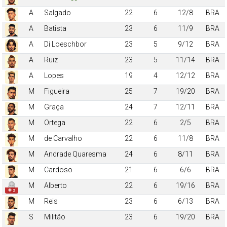
A
Salgado
22
6
12/8
BRA
A
Batista
23
6
11/9
BRA
A
Di Loeschbor
23
5
9/12
BRA
A
Ruiz
23
5
11/14
BRA
A
Lopes
19
4
12/12
BRA
M
Figueira
25
7
19/20
BRA
M
Graça
24
7
12/11
BRA
M
Ortega
22
6
2/5
BRA
M
de Carvalho
22
6
11/8
BRA
M
Andrade Quaresma
24
6
8/11
BRA
M
Cardoso
21
6
6/6
BRA
M
Alberto
22
6
19/16
BRA
✚ 2
M
Reis
23
6
6/13
BRA
S
Militão
23
6
19/20
BRA