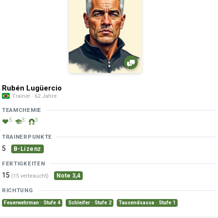
Rubén Lugüercio
Trainer · 62 Jahre
TEAMCHEMIE
5
3
3
TRAINERPUNKTE
5
B-Lizenz
FERTIGKEITEN
15
Note 3,4
(15 verbraucht)
RICHTUNG
Feuerwehrman · Stufe 4
Schleifer · Stufe 2
Tausendsassa · Stufe 1