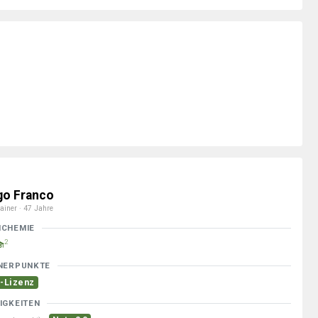
go Franco
ainer · 47 Jahre
MCHEMIE
2
NERPUNKTE
-Lizenz
IGKEITEN