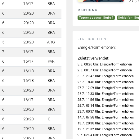
27
(27
6
16/17
BRA
RICHTUNG
6
20/20
BRA
Tausendsassa · Stufe 4
Schleifer · St
6
20/20
BRA
6
20/20
BRA
FERTIGKEITEN:
5
20/20
ARG
Energie/Form erhöhen:
7
16/17
BRA
Zuletzt verwendet:
6
16/17
PAR
5.8. 08:26 Uhr: Energie/Form erhöhen
2.8. 00:07 Uhr: Energie/Form erhöhen
6
16/18
BRA
30.7. 23:47 Uhr: Energie/Form erhöhen
6
16/18
BRA
28.7. 18:46 Uhr: Energie/Form erhöhen
27.7. 12:09 Uhr: Energie/Form erhöhen
6
20/20
BRA
26.7. 19:33 Uhr: Energie/Form erhöhen
6
16/17
BRA
25.7. 11:56 Uhr: Energie/Form erhöhen
25.7. 03:14 Uhr: Energie/Form erhöhen
6
20/20
BRA
23.7. 00:37 Uhr: Energie/Form erhöhen
14.7. 07:58 Uhr: Energie/Form erhöhen
6
20/20
CHI
13.7. 20:38 Uhr: Energie/Form erhöhen
6
20/20
BRA
12.7. 21:32 Uhr: Energie/Form erhöhen
9.7. 02:54 Uhr: Energie/Form erhöhen
6
20/20
BRA