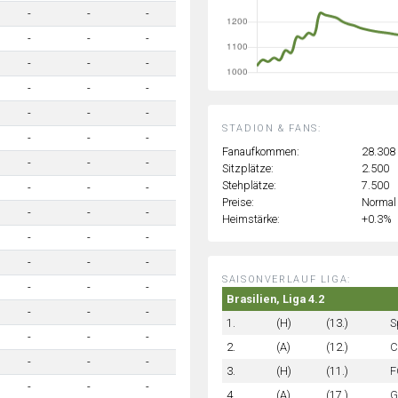
-
-
-
-
-
-
-
-
-
-
-
-
-
-
-
STADION & FANS:
-
-
-
Fanaufkommen:
28.308
-
-
-
Sitzplätze:
2.500
Stehplätze:
7.500
-
-
-
Preise:
Normal
-
-
-
Heimstärke:
+0.3%
-
-
-
-
-
-
SAISONVERLAUF LIGA:
-
-
-
Brasilien, Liga 4.2
-
-
-
1.
(H)
(13.)
S
-
-
-
2.
(A)
(12.)
C
-
-
-
3.
(H)
(11.)
F
-
-
-
4.
(A)
(17.)
G