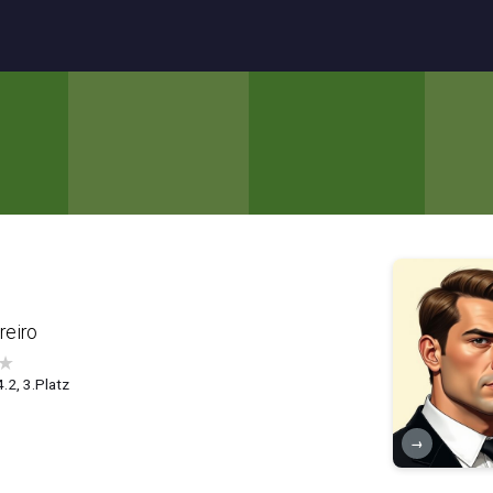
reiro
★
4.2, 3.Platz
→