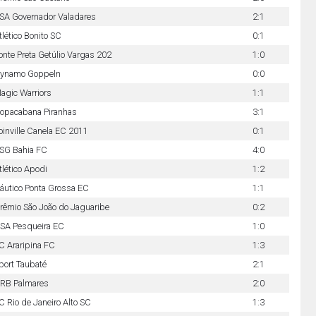
SA Governador Valadares
2:1
tlético Bonito SC
0:1
onte Preta Getúlio Vargas 202
1:0
ynamo Goppeln
0:0
agic Warriors
1:1
opacabana Piranhas
3:1
oinville Canela EC 2011
0:1
SG Bahia FC
4:0
tlético Apodi
1:2
áutico Ponta Grossa EC
1:1
rêmio São João do Jaguaribe
0:2
SA Pesqueira EC
1:0
C Araripina FC
1:3
port Taubaté
2:1
RB Palmares
2:0
C Rio de Janeiro Alto SC
1:3