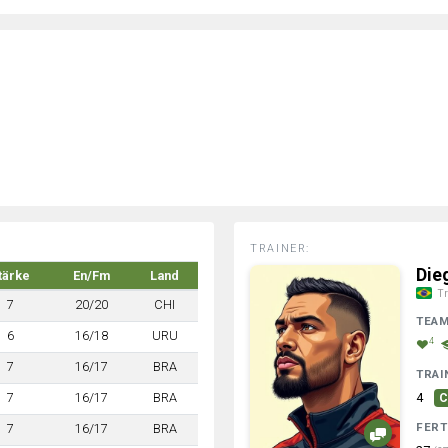
TRAINER:
Die
tärke
En/Fm
Land
Tr
7
20/20
CHI
TEA
6
16/18
URU
4
7
16/17
BRA
TRAI
7
16/17
BRA
4
C
FERT
7
16/17
BRA