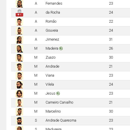
A
Fernandes
23
A
da Rocha
24
✚ 1
A
Romão
22
A
Gouveia
24
A
Jimenez
31
M
Madeira
26
M
Zuazo
30
M
Andrade
21
M
Viana
23
M
Vilela
24
M
Jesus
23
M
Carneiro Carvalho
21
M
Marcelino
30
S
Andrade Quaresma
23
S
Madureira
23