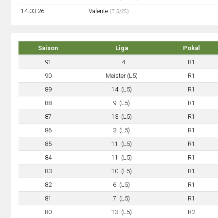
14.03.26
Valente
(T 5/25)
Saison
Liga
Pokal
91
L4
R1
90
Meister (L5)
R1
89
14. (L5)
R1
88
9. (L5)
R1
87
13. (L5)
R1
86
3. (L5)
R1
85
11. (L5)
R1
84
11. (L5)
R1
83
10. (L5)
R1
82
6. (L5)
R1
81
7. (L5)
R1
80
13. (L5)
R2