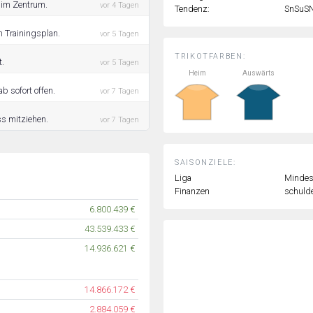
g im Zentrum.
vor 4 Tagen
Tendenz:
SnSuS
m Trainingsplan.
vor 5 Tagen
TRIKOTFARBEN:
t.
vor 5 Tagen
Heim
Auswärts
ab sofort offen.
vor 7 Tagen
ss mitziehen.
vor 7 Tagen
SAISONZIELE:
Liga
Mindest
Finanzen
schulde
6.800.439 €
43.539.433 €
14.936.621 €
14.866.172 €
2.884.059 €