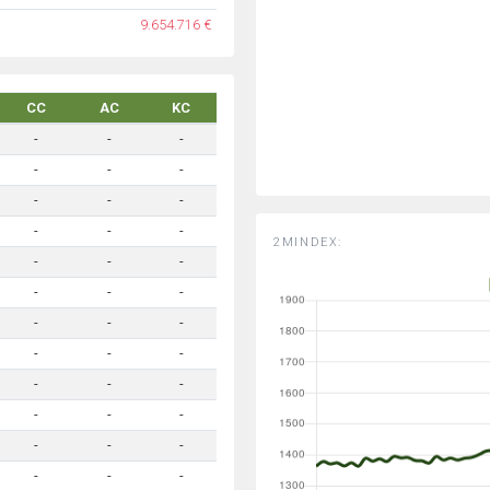
9.654.716 €
CC
AC
KC
-
-
-
-
-
-
-
-
-
-
-
-
2MINDEX:
-
-
-
-
-
-
-
-
-
-
-
-
-
-
-
-
-
-
-
-
-
-
-
-