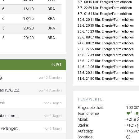
6.7. 08:15 Uhr: Energie/Form erhöhen
3.7. 22:59 Uhr: Energie/Form erhöhen
6
16/18
BRA
3.7. 01:54 Uhr: Energie/Form erhöhen
6
13/15
BRA
30.6. 20:11 Uhr: Energie/Form erhöhen
28.6. 20:35 Uhr: Energie/Form erhöhen
5
20/20
BRA
26.6. 13:23 Uhr: Energie/Form erhöhen
25.6. 08:07 Uhr: Energie/Form erhöhen
5
20/20
BRA
24.6. 08:02 Uhr: Energie/Form erhöhen
20.6. 22:55 Uhr: Energie/Form erhöhen
18.6. 17:39 Uhr: Energie/Form erhöhen
16.6. 17:27 Uhr: Energie/Form erhöhen
LIVE
14.6. 19:06 Uhr: Energie/Form erhöhen
12.6. 20:21 Uhr: Energie/Form erhöhen
g.
vor 12 Stunden
11.6. 21:50 Uhr: Energie/Form erhöhen
has (S/6/22).
vor 14 Stunden
TEAMWERTE:
cht.
vor 2 Tagen
Eingespieltheit:
100.0
4
Teamchemie:
g übernimmt.
vor 2 Tagen
Moral:
+21.8
Stärke:
+12%
(
 verlängert.
vor 2 Tagen
Aufstieg:
+46.9
Sonstige: