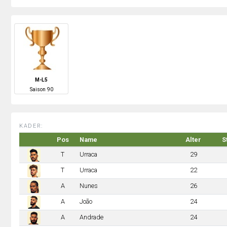
M-L5
S
aison
90
KADER:
Pos
Name
Alter
S
T
Urraca
29
T
Urraca
22
A
Nunes
26
A
João
24
A
Andrade
24