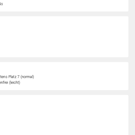
Ns
ens Platz 7 (normal)
nfrei (leicht)