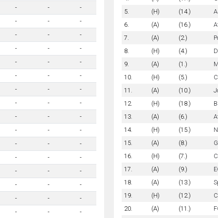
-
-
-
5.
(H)
(14.)
A
-
-
-
6.
(A)
(16.)
A
-
-
-
7.
(A)
(2.)
P
-
-
-
8.
(H)
(4.)
D
-
-
-
9.
(A)
(1.)
M
-
-
-
10.
(H)
(5.)
C
-
-
-
11.
(A)
(10.)
J
-
-
-
12.
(H)
(18.)
B
13.
(A)
(6.)
A
-
-
-
14.
(H)
(15.)
N
-
-
-
15.
(A)
(8.)
G
-
-
-
16.
(H)
(7.)
C
-
-
-
17.
(A)
(9.)
E
-
-
-
18.
(A)
(13.)
S
-
-
-
19.
(H)
(12.)
C
-
-
-
20.
(A)
(11.)
F
-
-
-