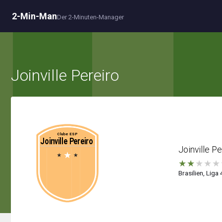
2-Min-Man
Der 2-Minuten-Manager
Joinville Pereiro
Joinville Pe
★
★
★
★
★
Brasilien, Liga 