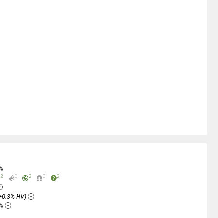
0%
2
0
2
0
2
+0.3% HV)
6%