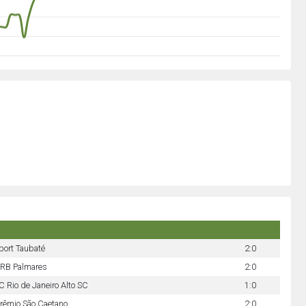
port Taubaté
2:0
RB Palmares
2:0
C Rio de Janeiro Alto SC
1:0
rêmio São Caetano
2:0