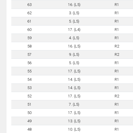
63
16. (L5)
R1
62
3. (L5)
R1
61
5. (L5)
R1
60
17. (L4)
R1
59
4. (L5)
R1
58
16. (L5)
R2
57
9. (L5)
R2
56
5. (L5)
R1
55
17. (L5)
R1
54
14. (L5)
R1
53
14. (L5)
R1
52
17. (L5)
R2
51
7. (L5)
R1
50
17. (L5)
R1
49
13. (L5)
R1
48
10. (L5)
R1