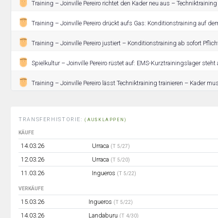
Training – Joinville Pereiro richtet den Kader neu aus – Techniktrainin
Training – Joinville Pereiro drückt aufs Gas: Konditionstraining auf de
Training – Joinville Pereiro justiert – Konditionstraining ab sofort Pflich
Spielkultur – Joinville Pereiro rüstet auf: EMS-Kurztrainingslager steht 
Training – Joinville Pereiro lässt Techniktraining trainieren – Kader mu
TRANSFERHISTORIE:
(AUSKLAPPEN)
KÄUFE
14.03.26
Urraca
(T 5/27)
12.03.26
Urraca
(T 5/20)
11.03.26
Ingueros
(T 5/22)
VERKÄUFE
15.03.26
Ingueros
(T 5/22)
14.03.26
Landaburu
(T 4/30)