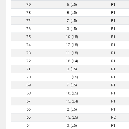
79
6. (L5)
R1
78
8. (L5)
R1
77
7. (L5)
R1
76
3. (L5)
R1
75
10. (L5)
R1
74
17. (L5)
R1
73
11. (L5)
R1
72
18. (L4)
R1
71
3. (L5)
R1
70
11. (L5)
R1
69
7. (L5)
R1
68
10. (L5)
R1
67
15. (L4)
R1
66
2. (L5)
R1
65
15. (L5)
R2
64
3. (L5)
R1