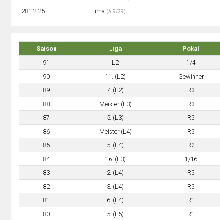
28.12.25
Lima
(A 9/29)
Saison
Liga
Pokal
91
L2
1/4
90
11. (L2)
Gewinner
89
7. (L2)
R3
88
Meister (L3)
R3
87
5. (L3)
R3
86
Meister (L4)
R3
85
5. (L4)
R2
84
16. (L3)
1/16
83
2. (L4)
R3
82
3. (L4)
R3
81
6. (L4)
R1
80
5. (L5)
R1