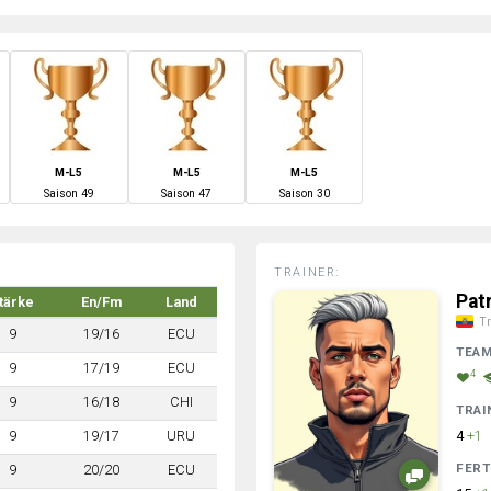
M-L5
M-L5
M-L5
S
aison
49
S
aison
47
S
aison
30
TRAINER:
Pat
tärke
En/Fm
Land
Tr
9
19/16
ECU
TEA
9
17/19
ECU
4
9
16/18
CHI
TRAI
9
19/17
URU
4
+1
FERT
9
20/20
ECU