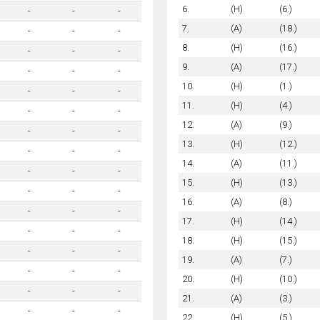
6.
(H)
(6.)
-
-
-
7.
(A)
(18.)
-
-
-
8.
(H)
(16.)
-
-
-
9.
(A)
(17.)
-
-
-
10.
(H)
(1.)
-
-
-
11.
(H)
(4.)
-
-
-
12.
(A)
(9.)
-
-
-
13.
(H)
(12.)
-
-
-
14.
(A)
(11.)
-
-
-
15.
(H)
(13.)
-
-
-
16.
(A)
(8.)
-
-
-
17.
(H)
(14.)
-
-
-
18.
(H)
(15.)
-
-
-
19.
(A)
(7.)
-
-
-
20.
(H)
(10.)
-
-
-
21.
(A)
(3.)
-
-
-
22.
(H)
(5.)