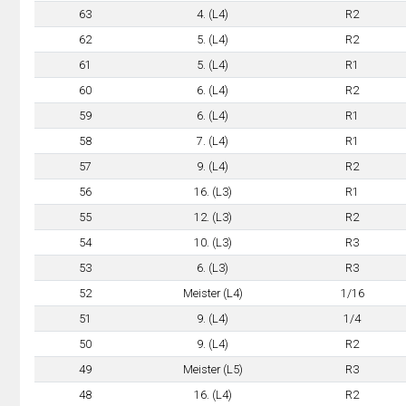
63
4. (L4)
R2
62
5. (L4)
R2
61
5. (L4)
R1
60
6. (L4)
R2
59
6. (L4)
R1
58
7. (L4)
R1
57
9. (L4)
R2
56
16. (L3)
R1
55
12. (L3)
R2
54
10. (L3)
R3
53
6. (L3)
R3
52
Meister (L4)
1/16
51
9. (L4)
1/4
50
9. (L4)
R2
49
Meister (L5)
R3
48
16. (L4)
R2