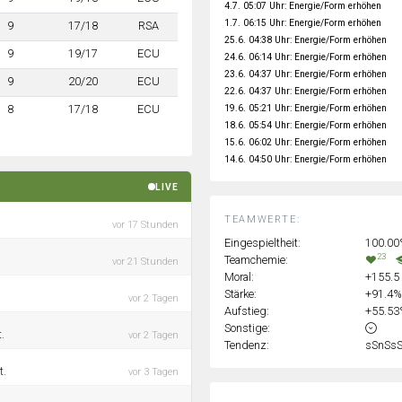
4.7. 05:07 Uhr: Energie/Form erhöhen
1.7. 06:15 Uhr: Energie/Form erhöhen
9
17/18
RSA
25.6. 04:38 Uhr: Energie/Form erhöhen
9
19/17
ECU
24.6. 06:14 Uhr: Energie/Form erhöhen
23.6. 04:37 Uhr: Energie/Form erhöhen
9
20/20
ECU
22.6. 04:37 Uhr: Energie/Form erhöhen
19.6. 05:21 Uhr: Energie/Form erhöhen
8
17/18
ECU
18.6. 05:54 Uhr: Energie/Form erhöhen
15.6. 06:02 Uhr: Energie/Form erhöhen
14.6. 04:50 Uhr: Energie/Form erhöhen
LIVE
TEAMWERTE:
vor 17 Stunden
Eingespieltheit:
100.0
23
Teamchemie:
vor 21 Stunden
Moral:
+155.5
Stärke:
+91.4
vor 2 Tagen
Aufstieg:
+55.5
Sonstige:
.
vor 2 Tagen
Tendenz:
sSnSs
t.
vor 3 Tagen