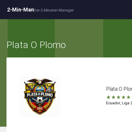
2-Min-Man
Der 2-Minuten-Manager
Plata O Plomo
Plata O Pl
★
★
★
★
★
Ecuador, Liga 2