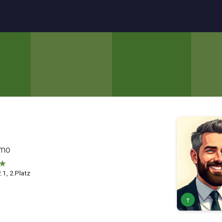
omo
★
.1, 2.Platz
↑