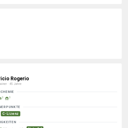
ricio Rogerio
ainer · 45 Jahre
MCHEMIE
3
3
NERPUNKTE
C-Lizenz
IGKEITEN