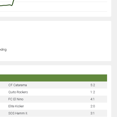
edrig
CF Catarama
5:2
Quito Rockers
1:2
FC El Nino
4:1
Elite Kicker
2:0
SOS Hamm II.
3:1