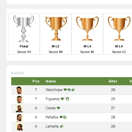
Pokal
M-L3
M-L4
M-L4
S
aison
90
S
aison
88
S
aison
86
S
aison
52
KADER:
Pos
Name
Alter
S
T
Wanchope
28
2
T
Figueroa
29
A
Caneo
27
A
Peñalba
28
A
Lamarta
28