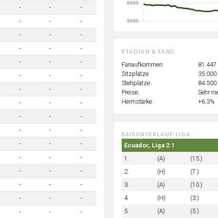
-
-
-
-
-
-
-
-
-
-
-
-
STADION & FANS:
-
-
-
Fanaufkommen:
81.447
Sitzplätze:
35.000
-
-
-
Stehplätze:
84.500
-
-
-
Preise:
Sehr ni
Heimstärke:
+6.3%
-
-
-
-
-
-
-
-
-
SAISONVERLAUF LIGA:
-
-
-
Ecuador, Liga 2.1
-
-
-
1.
(A)
(15.)
-
-
-
2.
(H)
(7.)
3.
(A)
(10.)
-
-
-
4.
(H)
(3.)
-
-
-
5.
(A)
(5.)
-
-
-