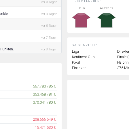
TRIKOTFARBEN:
vor 3 Tagen
Heim
Auswärts
unkte.
vor 4 Tagen
vor 5 Tagen
vor 7 Tagen
SAISONZIELE:
8 Punkten.
vor 8 Tagen
Liga
Direkte
Kontinent Cup
Finale 
Pokal
Halbfin
Finanzen
375 Mi
567.783.786 €
353.468.781 €
370.041.780 €
208.566.549 €
15.471.530 €