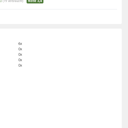
0
Note 3,4
(19 verbraucht)
6x
0x
0x
0x
0x