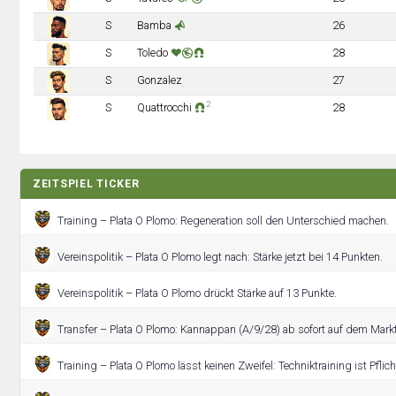
S
Bamba
26
S
Toledo
28
S
Gonzalez
27
2
S
Quattrocchi
28
ZEITSPIEL TICKER
Training – Plata O Plomo: Regeneration soll den Unterschied machen.
Vereinspolitik – Plata O Plomo legt nach: Stärke jetzt bei 14 Punkten.
Vereinspolitik – Plata O Plomo drückt Stärke auf 13 Punkte.
Transfer – Plata O Plomo: Kannappan (A/9/28) ab sofort auf dem Markt
Training – Plata O Plomo lässt keinen Zweifel: Techniktraining ist Pflich