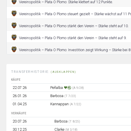
Vereinspolitik – Plata O Plomo: Stärke klettert auf 12 Punkte.
Vereinspolitik – Plata O Plomo steuert gezielt – Stärke wächst auf 11 P
Vereinspolitik – Plata O Plomo stärkt den Verein – Stärke steht auf 10.
Vereinspolitik – Plata O Plomo stärkt den Verein – Stärke steht auf 9.
Vereinspolitik – Plata O Plomo: Investition zeigt Wirkung – Stärke bei 
TRANSFERHISTORIE:
(AUSKLAPPEN)
KÄUFE
22.07.26
Peñalba
(A 9/28)
26.01.26
Barbosa
(T 7/23)
01.04.25
Kannappan
(A 7/22)
VERKÄUFE
20.07.26
Barbosa
(T 8/25)
30.12.25
Clarke
(M 3/18)