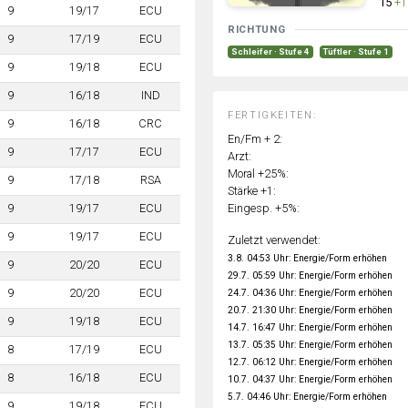
15
+1
9
19/17
ECU
RICHTUNG
9
17/19
ECU
Schleifer · Stufe 4
Tüftler · Stufe 1
9
19/18
ECU
9
16/18
IND
FERTIGKEITEN:
9
16/18
CRC
En/Fm + 2:
9
17/17
ECU
Arzt:
Moral +25%:
9
17/18
RSA
Stärke +1:
Eingesp. +5%:
9
19/17
ECU
9
19/17
ECU
Zuletzt verwendet:
3.8. 04:53 Uhr: Energie/Form erhöhen
9
20/20
ECU
29.7. 05:59 Uhr: Energie/Form erhöhen
9
20/20
ECU
24.7. 04:36 Uhr: Energie/Form erhöhen
20.7. 21:30 Uhr: Energie/Form erhöhen
9
19/18
ECU
14.7. 16:47 Uhr: Energie/Form erhöhen
13.7. 05:35 Uhr: Energie/Form erhöhen
8
17/19
ECU
12.7. 06:12 Uhr: Energie/Form erhöhen
8
16/18
ECU
10.7. 04:37 Uhr: Energie/Form erhöhen
5.7. 04:46 Uhr: Energie/Form erhöhen
9
19/18
ECU