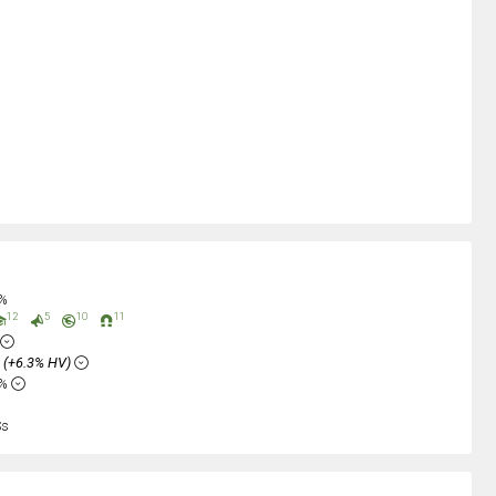
0%
12
5
10
11
%
(+6.3% HV)
3%
Ss