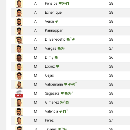
A
Peñalba
28
A
Echenique
28
A
Verón
28
A
Kannappan
28
3
A
Di Benedetto
28
M
Vargas
27
M
Dimy
26
M
López
28
M
Cejas
28
2
M
Valdemarín
28
2
M
Sagaseta
28
✚ 5
2
M
Giménez
28
2
M
Valencia
29
M
Perez
27
2
S
Tavares
28