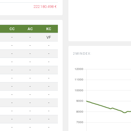
222.180.498 €
CC
AC
KC
-
-
VF
-
-
-
-
-
-
2MINDEX:
-
-
-
-
-
-
-
-
-
-
-
-
-
-
-
-
-
-
-
-
-
-
-
-
-
-
-