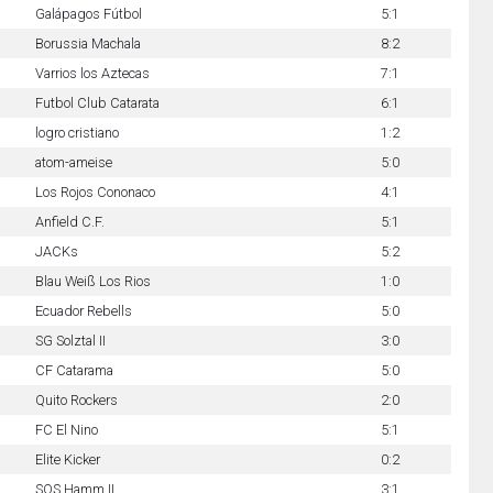
Galápagos Fútbol
5:1
Borussia Machala
8:2
Varrios los Aztecas
7:1
Futbol Club Catarata
6:1
logro cristiano
1:2
atom-ameise
5:0
Los Rojos Cononaco
4:1
Anfield C.F.
5:1
JACKs
5:2
Blau Weiß Los Rios
1:0
Ecuador Rebells
5:0
SG Solztal II
3:0
CF Catarama
5:0
Quito Rockers
2:0
FC El Nino
5:1
Elite Kicker
0:2
SOS Hamm II.
3:1