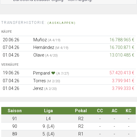
TRANSFERHISTORIE:
(AUSKLAPPEN)
KÄUFE
20.06.26
Muñoz
16.788.965 €
(A 4/19)
07.04.26
Hernández
16.700.871 €
(M 4/19)
01.04.26
Olave
13.010.485 €
(A 4/20)
VERKÄUFE
19.06.26
57.420.413 €
Pimparel
(A 7/27)
07.04.26
Torres
3.799.941 €
(M 2/20)
01.04.26
Jerez
3.799.333 €
(A 2/20)
Saison
Liga
Pokal
CC
AC
KC
91
L4
R2
-
-
-
90
9. (L4)
R2
-
-
-
89
5. (L4)
R1
-
-
-