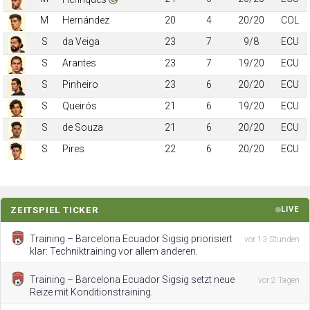
M
Hernández
20
4
20/20
COL
S
da Veiga
23
7
9/8
ECU
S
Arantes
23
7
19/20
ECU
S
Pinheiro
23
6
20/20
ECU
S
Queirós
21
6
19/20
ECU
S
de Souza
21
6
20/20
ECU
S
Pires
22
6
20/20
ECU
ZEITSPIEL TICKER
LIVE
Training – Barcelona Ecuador Sigsig priorisiert
vor 13 Stunden
klar: Techniktraining vor allem anderen.
Training – Barcelona Ecuador Sigsig setzt neue
vor 2 Tagen
Reize mit Konditionstraining.