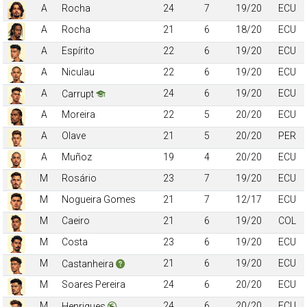
A
Rocha
24
7
19/20
ECU
A
Rocha
21
6
18/20
ECU
A
Espírito
22
6
19/20
ECU
A
Niculau
22
6
19/20
ECU
A
24
6
19/20
ECU
Carrupt
A
Moreira
22
5
20/20
ECU
A
Olave
21
5
20/20
PER
A
Muñoz
19
4
20/20
ECU
M
Rosário
23
7
19/20
ECU
M
Nogueira Gomes
21
7
12/17
ECU
M
Caeiro
21
6
19/20
COL
M
Costa
23
6
19/20
ECU
M
21
6
19/20
ECU
Castanheira
M
Soares Pereira
24
6
20/20
ECU
M
24
6
20/20
ECU
Henriques