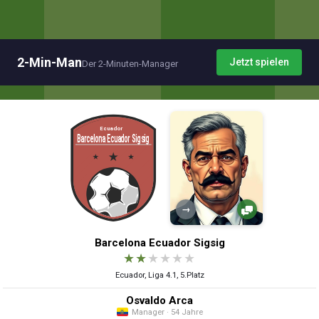
2-Min-Man
Jetzt spielen
Der 2-Minuten-Manager
→
Barcelona Ecuador Sigsig
★
★
★
★
★
★
Ecuador, Liga 4.1, 5.Platz
Osvaldo Arca
Manager · 54 Jahre