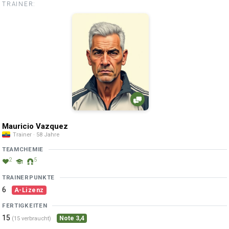
TRAINER:
Mauricio Vazquez
Trainer · 58 Jahre
TEAMCHEMIE
2
5
TRAINERPUNKTE
6
A-Lizenz
FERTIGKEITEN
15
Note 3,4
(15 verbraucht)