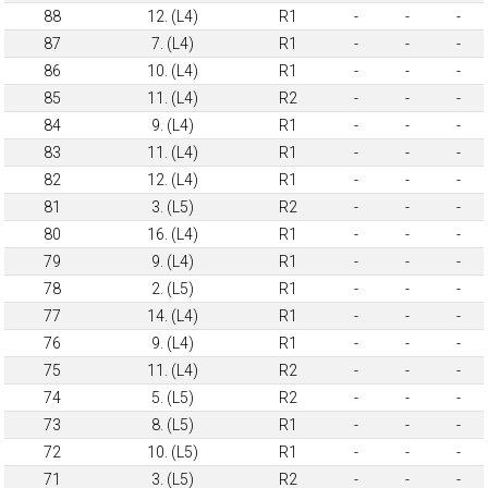
88
12. (L4)
R1
-
-
-
87
7. (L4)
R1
-
-
-
86
10. (L4)
R1
-
-
-
85
11. (L4)
R2
-
-
-
84
9. (L4)
R1
-
-
-
83
11. (L4)
R1
-
-
-
82
12. (L4)
R1
-
-
-
81
3. (L5)
R2
-
-
-
80
16. (L4)
R1
-
-
-
79
9. (L4)
R1
-
-
-
78
2. (L5)
R1
-
-
-
77
14. (L4)
R1
-
-
-
76
9. (L4)
R1
-
-
-
75
11. (L4)
R2
-
-
-
74
5. (L5)
R2
-
-
-
73
8. (L5)
R1
-
-
-
72
10. (L5)
R1
-
-
-
71
3. (L5)
R2
-
-
-