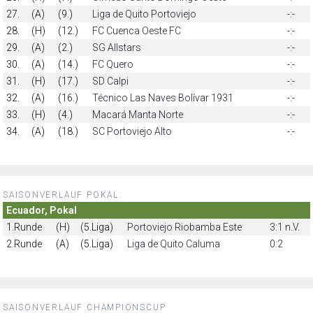
27.
(A)
(9.)
Liga de Quito Portoviejo
-:-
28.
(H)
(12.)
FC Cuenca Oeste FC
-:-
29.
(A)
(2.)
SG Allstars
-:-
30.
(A)
(14.)
FC Quero
-:-
31.
(H)
(17.)
SD Calpi
-:-
32.
(A)
(16.)
Técnico Las Naves Bolívar 1931
-:-
33.
(H)
(4.)
Macará Manta Norte
-:-
34.
(A)
(18.)
SC Portoviejo Alto
-:-
SAISONVERLAUF POKAL:
Ecuador, Pokal
1.Runde
(H)
(5.Liga)
Portoviejo Riobamba Este
3:1 n.V.
2.Runde
(A)
(5.Liga)
Liga de Quito Caluma
0:2
SAISONVERLAUF CHAMPIONSCUP