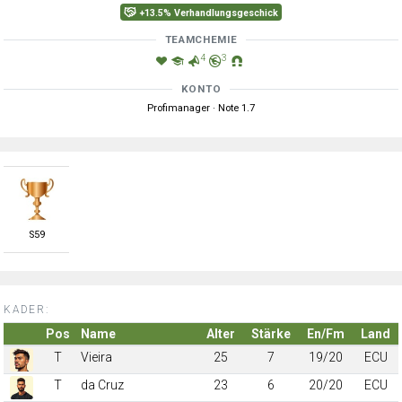
+13.5% Verhandlungsgeschick
TEAMCHEMIE
4
3
KONTO
Profimanager · Note 1.7
S
59
KADER:
Pos
Name
Alter
Stärke
En/Fm
Land
T
Vieira
25
7
19/20
ECU
T
da Cruz
23
6
20/20
ECU