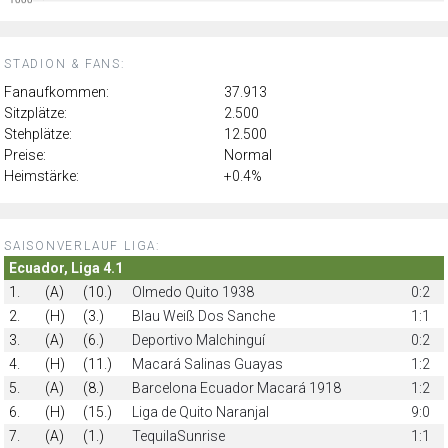
STADION & FANS:
Fanaufkommen:
37.913
Sitzplätze:
2.500
Stehplätze:
12.500
Preise:
Normal
Heimstärke:
+0.4%
SAISONVERLAUF LIGA:
Ecuador, Liga 4.1
1.
(A)
(10.)
Olmedo Quito 1938
0:2
2.
(H)
(3.)
Blau Weiß Dos Sanche
1:1
3.
(A)
(6.)
Deportivo Malchinguí
0:2
4.
(H)
(11.)
Macará Salinas Guayas
1:2
5.
(A)
(8.)
Barcelona Ecuador Macará 1918
1:2
6.
(H)
(15.)
Liga de Quito Naranjal
9:0
7.
(A)
(1.)
TequilaSunrise
1:1