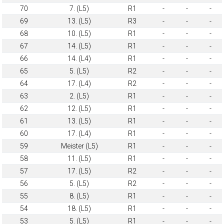
70
7. (L5)
R1
-
-
-
69
13. (L5)
R3
-
-
-
68
10. (L5)
R1
-
-
-
67
14. (L5)
R1
-
-
-
66
14. (L4)
R1
-
-
-
65
5. (L5)
R2
-
-
-
64
17. (L4)
R2
-
-
-
63
2. (L5)
R1
-
-
-
62
12. (L5)
R1
-
-
-
61
13. (L5)
R1
-
-
-
60
17. (L4)
R1
-
-
-
59
Meister (L5)
R1
-
-
-
58
11. (L5)
R1
-
-
-
57
17. (L5)
R2
-
-
-
56
5. (L5)
R2
-
-
-
55
8. (L5)
R1
-
-
-
54
18. (L5)
R1
-
-
-
53
5. (L5)
R1
-
-
-