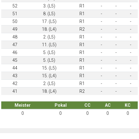
52
3. (L5)
R1
-
-
-
51
8. (L5)
R1
-
-
-
50
17. (L5)
R1
-
-
-
49
18. (L4)
R2
-
-
-
48
2. (L5)
R1
-
-
-
47
11. (L5)
R1
-
-
-
46
5. (L5)
R1
-
-
-
45
5. (L5)
R1
-
-
-
44
15. (L5)
R1
-
-
-
43
15. (L4)
R1
-
-
-
42
2. (L5)
R1
-
-
-
41
18. (L4)
R2
-
-
-
Meister
Pokal
CC
AC
KC
0
0
0
0
0