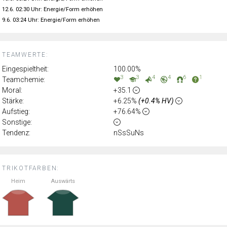
12.6. 02:30 Uhr: Energie/Form erhöhen
9.6. 03:24 Uhr: Energie/Form erhöhen
TEAMWERTE:
Eingespieltheit:
100.00%
3
3
4
4
6
1
Teamchemie:
Moral:
+35.1
Stärke:
+6.25%
(+0.4% HV)
Aufstieg:
+76.64%
Sonstige:
Tendenz:
nSsSuNs
TRIKOTFARBEN:
Heim
Auswärts