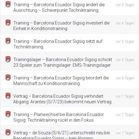
Training – Barcelona Ecuador Sigsig ändert die
vor 3 Tagen
Ausrichtung – Schwerpunkt Techniktraining.
Training – Barcelona Ecuador Sigsig investiert die
vor 4 Tagen
Einheit in Konditionstraining.
Training – Barcelona Ecuador Sigsig setzt auf
vor 5 Tagen
Techniktraining.
Trainingslager – Barcelona Ecuador Sigsig schickt
vor 5 Tagen
23 Spieler zum Trainingslager: EMS-Trainingslager.
Training – Barcelona Ecuador Sigsig beordert die
vor 6 Tagen
Mannschaft zu Konditionstraining.
Vertrag – Barcelona Ecuador Sigsig verhindert
vor 7 Tagen
Abgang: Arantes (S/7/23) bekommt neuen Vertrag.
Training – Planwechsel bei Barcelona Ecuador
vor 7 Tagen
Sigsig: Techniktraining rückt in den Fokus.
Vertrag – de Souza (S/6/21) unterschreibt neu bei
vor 7 Tagen
Barcelona Ecuador Sigsig – kein Abgang.