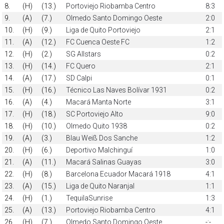
8.
(H)
(13.)
Portoviejo Riobamba Centro
8:3
9.
(A)
(7.)
Olmedo Santo Domingo Oeste
2:0
10.
(H)
(9.)
Liga de Quito Portoviejo
2:1
11.
(A)
(12.)
FC Cuenca Oeste FC
1:2
12.
(H)
(2.)
SG Allstars
0:2
13.
(H)
(14.)
FC Quero
2:1
14.
(A)
(17.)
SD Calpi
0:1
15.
(H)
(16.)
Técnico Las Naves Bolívar 1931
0:2
16.
(A)
(4.)
Macará Manta Norte
3:1
17.
(H)
(18.)
SC Portoviejo Alto
9:0
18.
(H)
(10.)
Olmedo Quito 1938
0:2
19.
(A)
(3.)
Blau Weiß Dos Sanche
1:2
20.
(H)
(6.)
Deportivo Malchinguí
1:0
21.
(A)
(11.)
Macará Salinas Guayas
3:0
22.
(H)
(8.)
Barcelona Ecuador Macará 1918
4:1
23.
(A)
(15.)
Liga de Quito Naranjal
1:1
24.
(H)
(1.)
TequilaSunrise
1:3
25.
(A)
(13.)
Portoviejo Riobamba Centro
4:1
26.
(H)
(7.)
Olmedo Santo Domingo Oeste
-:-