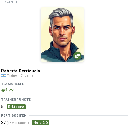
TRAINER:
Roberto Serrizuela
Trainer · 51 Jahre
TEAMCHEMIE
4
4
TRAINERPUNKTE
5
B-Lizenz
FERTIGKEITEN
27
Note 2,0
(18 verbraucht)