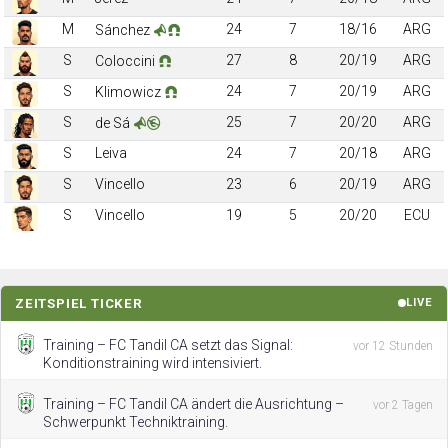
M
24
7
18/16
ARG
Sánchez
S
27
8
20/19
ARG
Coloccini
S
24
7
20/19
ARG
Klimowicz
S
25
7
20/20
ARG
de Sá
S
Leiva
24
7
20/18
ARG
S
Vincello
23
6
20/19
ARG
S
Vincello
19
5
20/20
ECU
ZEITSPIEL TICKER
LIVE
Training – FC Tandil CA setzt das Signal:
vor 12 Stunden
Konditionstraining wird intensiviert.
Training – FC Tandil CA ändert die Ausrichtung –
vor 2 Tagen
Schwerpunkt Techniktraining.