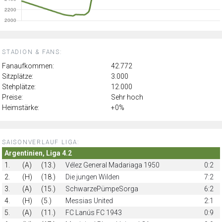
STADION & FANS:
Fanaufkommen:
42.772
Sitzplätze:
3.000
Stehplätze:
12.000
Preise:
Sehr hoch
Heimstärke:
+0%
SAISONVERLAUF LIGA:
Argentinien, Liga 4.2
1.
(A)
(13.)
Vélez General Madariaga 1950
0:2
2.
(H)
(18.)
Die jungen Wilden
7:2
3.
(A)
(15.)
SchwarzePümpeSorga
6:2
4.
(H)
(5.)
Messias United
2:1
5.
(A)
(11.)
FC Lanús FC 1943
0:9