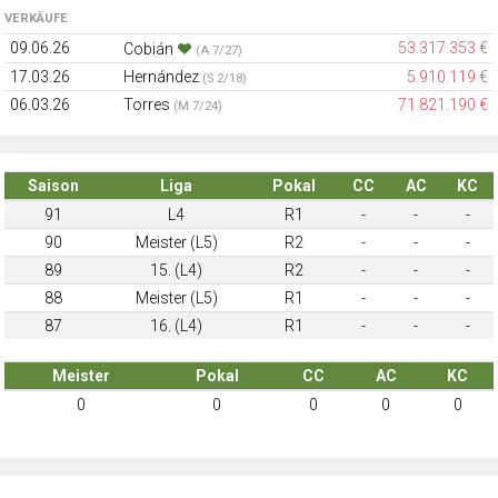
VERKÄUFE
09.06.26
53.317.353 €
Cobián
(A 7/27)
17.03.26
Hernández
5.910.119 €
(S 2/18)
06.03.26
Torres
71.821.190 €
(M 7/24)
Saison
Liga
Pokal
CC
AC
KC
91
L4
R1
-
-
-
90
Meister (L5)
R2
-
-
-
89
15. (L4)
R2
-
-
-
88
Meister (L5)
R1
-
-
-
87
16. (L4)
R1
-
-
-
Meister
Pokal
CC
AC
KC
0
0
0
0
0