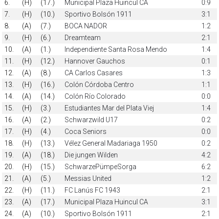
6.
(H)
(17.)
Municipal Plaza Huincul CA
0:9
7.
(H)
(10.)
Sportivo Bolsón 1911
3:1
8.
(A)
(7.)
BOCA NADOR
1:2
9.
(H)
(6.)
Dreamteam
2:1
10.
(A)
(1.)
Independiente Santa Rosa Mendo
1:4
11.
(H)
(12.)
Hannover Gauchos
0:1
12.
(A)
(8.)
CA Carlos Casares
1:3
13.
(H)
(16.)
Colón Córdoba Centro
1:1
14.
(A)
(14.)
Colón Río Colorado
0:0
15.
(H)
(3.)
Estudiantes Mar del Plata Viej
1:4
16.
(A)
(2.)
Schwarzwild U17
0:2
17.
(H)
(4.)
Coca Seniors
0:0
18.
(H)
(13.)
Vélez General Madariaga 1950
0:2
19.
(A)
(18.)
Die jungen Wilden
4:2
20.
(H)
(15.)
SchwarzePümpeSorga
6:2
21.
(A)
(5.)
Messias United
1:2
22.
(H)
(11.)
FC Lanús FC 1943
2:1
23.
(A)
(17.)
Municipal Plaza Huincul CA
3:1
24.
(A)
(10.)
Sportivo Bolsón 1911
2:1