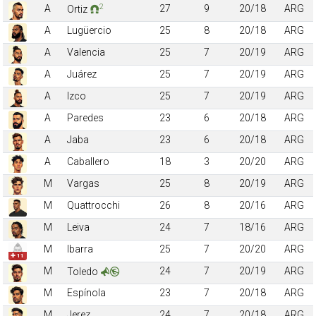
2
A
27
9
20/18
ARG
Ortiz
A
Lugüercio
25
8
20/18
ARG
A
Valencia
25
7
20/19
ARG
A
Juárez
25
7
20/19
ARG
A
Izco
25
7
20/19
ARG
A
Paredes
23
6
20/18
ARG
A
Jaba
23
6
20/18
ARG
A
Caballero
18
3
20/20
ARG
M
Vargas
25
8
20/19
ARG
M
Quattrocchi
26
8
20/16
ARG
M
Leiva
24
7
18/16
ARG
M
Ibarra
25
7
20/20
ARG
✚ 11
M
24
7
20/19
ARG
Toledo
M
Espínola
23
7
20/18
ARG
M
Jerez
24
7
20/18
ARG