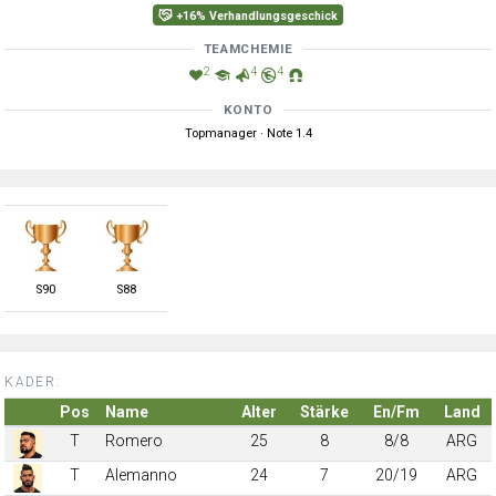
+16% Verhandlungsgeschick
TEAMCHEMIE
2
4
4
KONTO
Topmanager · Note 1.4
S
90
S
88
KADER:
Pos
Name
Alter
Stärke
En/Fm
Land
T
Romero
25
8
8/8
ARG
T
Alemanno
24
7
20/19
ARG