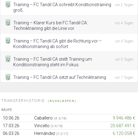
Training – FC Tandil CA schreibt Konditionstraining
vor 2 Tagen
groß.
Training – Klarer Kurs bei FC Tandil CA:
vor 4 Tagen
Techniktraining gibt die Linie vor.
Training – FC Tandil CA gibt die Richtung vor –
vor 4 Tagen
Konditionstraining ab sofort.
Training – FC Tandil CA stellt Training um:
vor 5 Tagen
Konditionstraining steht im Fokus.
Training – FC Tandil CA setzt auf Techniktraining.
vor 7 Tagen
TRANSFERHISTORIE:
(AUSKLAPPEN)
KÄUFE
10.06.26
Caballero
9.946.486 €
(A 3/18)
17.03.26
Vincello
20.687.491 €
(S 4/18)
06.03.26
Hernández
6.120.058 €
(S 2/17)