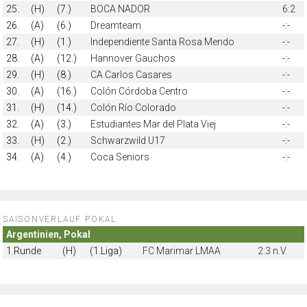
25.
(H)
(7.)
BOCA NADOR
6:2
26.
(A)
(6.)
Dreamteam
-:-
27.
(H)
(1.)
Independiente Santa Rosa Mendo
-:-
28.
(A)
(12.)
Hannover Gauchos
-:-
29.
(H)
(8.)
CA Carlos Casares
-:-
30.
(A)
(16.)
Colón Córdoba Centro
-:-
31.
(H)
(14.)
Colón Río Colorado
-:-
32.
(A)
(3.)
Estudiantes Mar del Plata Viej
-:-
33.
(H)
(2.)
Schwarzwild U17
-:-
34.
(A)
(4.)
Coca Seniors
-:-
SAISONVERLAUF POKAL:
Argentinien, Pokal
1.Runde
(H)
(1.Liga)
FC Marimar LMAA
2:3 n.V.