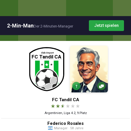
2-Min-Man
Jetzt spielen
Der 2-Minuten-Manager
↑
FC Tandil CA
★
★
★
★
★
★
Argentinien, Liga 4.2, 9.Platz
Federico Rosales
Manager · 58 Jahre