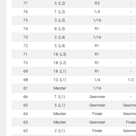
77
5. (L2)
R3
-
76
7. (L2)
1/4
-
75
3. (L3)
1/16
-
74
8. (L3)
R1
-
73
2. (L4)
1/16
-
72
5. (L4)
R1
-
71
18. (L3)
R1
-
70
18. (L2)
R1
-
69
18. (L1)
R1
-
68
10. (L1)
1/4
1/2
67
Meister
1/16
-
66
7. (L1)
Gewinner
-
65
5. (L1)
Gewinner
Gewinn
64
Meister
Finale
Gewinn
63
Meister
Gewinner
Finale
62
2. (L1)
Finale
Gewinn