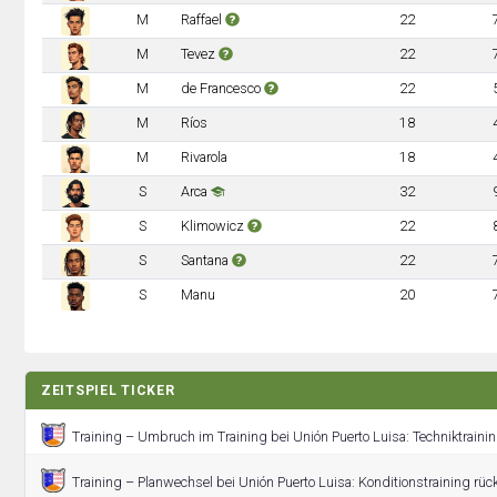
M
Raffael
22
M
Tevez
22
M
de Francesco
22
M
Ríos
18
M
Rivarola
18
S
Arca
32
S
Klimowicz
22
S
Santana
22
S
Manu
20
ZEITSPIEL TICKER
Training – Umbruch im Training bei Unión Puerto Luisa: Techniktraini
Training – Planwechsel bei Unión Puerto Luisa: Konditionstraining rück