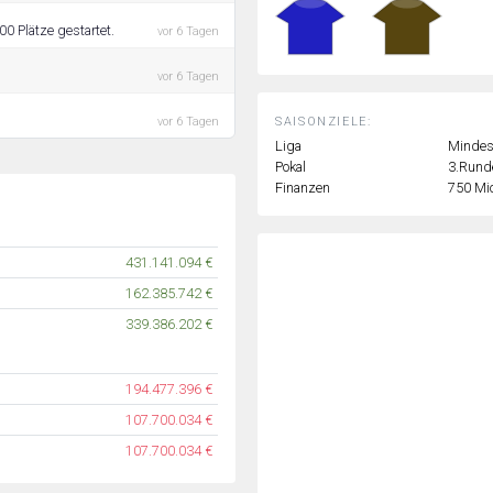
0 Plätze gestartet.
vor 6 Tagen
vor 6 Tagen
SAISONZIELE:
vor 6 Tagen
Liga
Mindest
Pokal
3.Runde
Finanzen
750 Mi
431.141.094 €
162.385.742 €
339.386.202 €
194.477.396 €
107.700.034 €
107.700.034 €