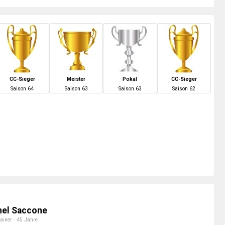
CC-Sieger
Meister
Pokal
CC-Sieger
S
aison
64
S
aison
63
S
aison
63
S
aison
62
nel Saccone
ainer · 45 Jahre