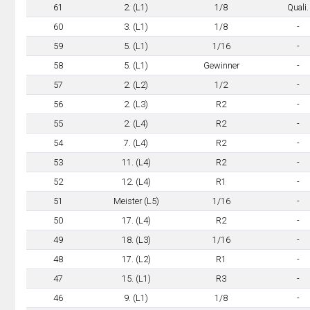
61
2. (L1)
1/8
Quali.
60
3. (L1)
1/8
-
59
5. (L1)
1/16
-
58
5. (L1)
Gewinner
-
57
2. (L2)
1/2
-
56
2. (L3)
R2
-
55
2. (L4)
R2
-
54
7. (L4)
R2
-
53
11. (L4)
R2
-
52
12. (L4)
R1
-
51
Meister (L5)
1/16
-
50
17. (L4)
R2
-
49
18. (L3)
1/16
-
48
17. (L2)
R1
-
47
15. (L1)
R3
-
46
9. (L1)
1/8
-