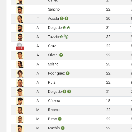
T
Caneo
27
T
Sancho
22
T
Acosta
20
A
Delgado
31
1
2
A
Tuzzio
32
A
Cruz
22
✚ 5
A
Silvani
22
A
Solano
23
A
Rodriguez
22
A
Ruiz
22
A
Delgado
21
A
Cólzera
18
M
Rivarola
22
M
Bravo
22
M
Machín
22