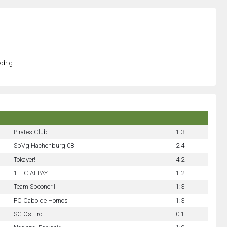
edrig
Pirates Club
1:3
SpVg Hachenburg 08
2:4
Tokayer!
4:2
1. FC ALPAY
1:2
Team Spooner II
1:3
FC Cabo de Hornos
1:3
SG Osttirol
0:1