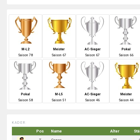
M-L2
Meister
AC-Sieger
Pokal
S
aison
78
S
aison
67
S
aison
67
S
aison
66
Pokal
M-L5
AC-Sieger
Meister
S
aison
58
S
aison
51
S
aison
46
S
aison
44
KADER:
Pos
Name
Alter
Stä