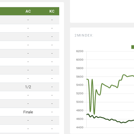
AC
KC
-
-
-
-
2MINDEX:
-
-
-
-
-
-
-
-
-
-
-
-
1/2
-
-
-
-
-
Finale
-
-
-
-
-