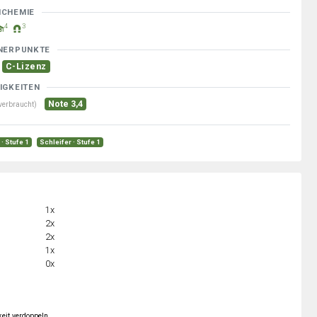
MCHEMIE
4
3
NERPUNKTE
C-Lizenz
IGKEITEN
Note 3,4
verbraucht)
· Stufe 1
Schleifer · Stufe 1
1x
2x
2x
1x
0x
keit verdoppeln