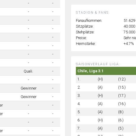
-
-
-
-
STADION & FANS:
-
-
Fanaufkommen:
51.629
Sitzplätze:
40.000
-
-
Stehplätze:
75.000
-
-
Preise:
Sehr ni
Heimstärke:
+4.7%
-
-
-
-
-
-
SAISONVERLAUF LIGA:
Chile, Liga 3.1
Quali.
-
1.
(H)
(12.)
-
-
2.
(A)
(15.)
Gewinner
-
3.
(H)
(17.)
Gewinner
-
4.
(A)
(16.)
er
-
-
5.
(A)
(8.)
er
-
-
6.
(H)
(6.)
-
-
7.
(A)
(5.)
er
-
-