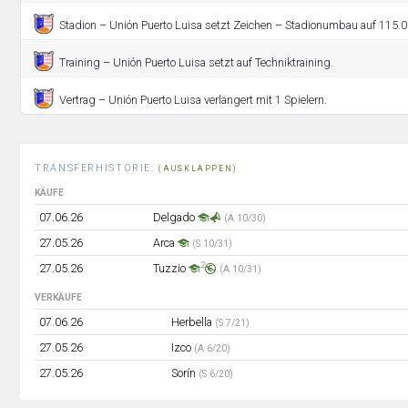
Stadion – Unión Puerto Luisa setzt Zeichen – Stadionumbau auf 115.00
Training – Unión Puerto Luisa setzt auf Techniktraining.
Vertrag – Unión Puerto Luisa verlängert mit 1 Spielern.
TRANSFERHISTORIE:
(AUSKLAPPEN)
KÄUFE
07.06.26
Delgado
(A 10/30)
27.05.26
Arca
(S 10/31)
2
27.05.26
Tuzzio
(A 10/31)
VERKÄUFE
07.06.26
Herbella
(S 7/21)
27.05.26
Izco
(A 6/20)
27.05.26
Sorín
(S 6/20)