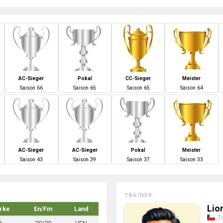
AC-Sieger
Pokal
CC-Sieger
Meister
S
aison
66
S
aison
65
S
aison
65
S
aison
64
AC-Sieger
AC-Sieger
Pokal
Meister
S
aison
43
S
aison
39
S
aison
37
S
aison
33
TRAINER:
Lio
rke
En/Fm
Land
Tr