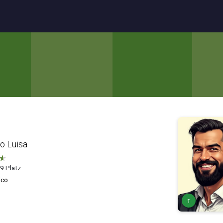
o Luisa
★
 9.Platz
ico
↑