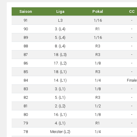
Saison
Liga
Pokal
CC
91
L3
1/16
-
90
3. (L4)
R1
-
89
5. (L4)
1/16
-
88
8. (L4)
R3
-
87
18. (L3)
R3
-
86
17. (L2)
1/8
-
85
18. (L1)
R3
-
84
14. (L1)
1/4
Finale
83
3. (L1)
1/8
-
82
5. (L1)
R3
-
81
2. (L2)
1/2
-
80
16. (L1)
1/8
-
79
4. (L1)
R1
-
78
Meister (L2)
1/4
-