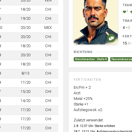
9
20/20
VEN
TEA
7
18/20
CHI
3
6
19/20
CHI
TRAI
0
20/20
MEX
4
+3
FERT
9
20/20
CHI
15
(9 
8
18/20
CHI
RICHTUNG
8
20/20
CHI
Gleichmacher · Stufe 4
Tausendsassa 
8
18/20
CHI
8
8/13
CHI
FERTIGKEITEN:
8
17/20
CHI
En/Fm + 2:
7
15/20
CHI
Arzt:
Moral +25%:
4
14/20
CHI
Stärke +1:
Aufstiegswsk. x2:
8
17/20
CHI
8
17/20
CHI
Zuletzt verwendet:
2.8. 12:37 Uhr: Stärke erhöhen
7
17/20
CHI
28.7. 13:21 Uhr: Aufstiegswahrscheinlich