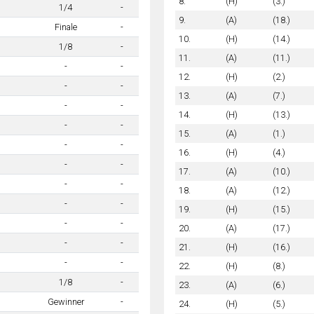
8.
(H)
(3.)
1/4
-
9.
(A)
(18.)
Finale
-
10.
(H)
(14.)
1/8
-
11.
(A)
(11.)
-
-
12.
(H)
(2.)
-
-
13.
(A)
(7.)
-
-
14.
(H)
(13.)
-
-
15.
(A)
(1.)
-
-
16.
(H)
(4.)
-
-
17.
(A)
(10.)
-
-
18.
(A)
(12.)
-
-
19.
(H)
(15.)
-
-
20.
(A)
(17.)
-
-
21.
(H)
(16.)
-
-
22.
(H)
(8.)
1/8
-
23.
(A)
(6.)
Gewinner
-
24.
(H)
(5.)