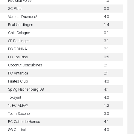
Nacional Porvenir
1:0
SC Plata
0:0
Vamos! Duendes!
4:0
Real Uerdingen
1:4
Chili Cologne
0:1
SF Rehlingen
3:1
FC DONNA
2:1
FC Los Rios
0:5
Coconut Concubines
2:1
FC Antartica
2:1
Pirates Club
4:0
SpVg Hachenburg 08
4:1
Tokayer!
4:0
1. FC ALPAY
1:2
Team Spooner II
3:0
FC Cabo de Hornos
4:1
SG Osttirol
4:0