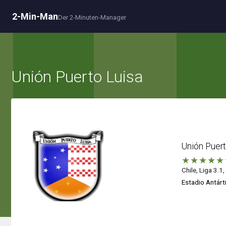
2-Min-Man
Der 2-Minuten-Manager
Unión Puerto Luisa
Unión Puert
★
★
★
★
★
Chile, Liga 3.1,
Estadio Antárt