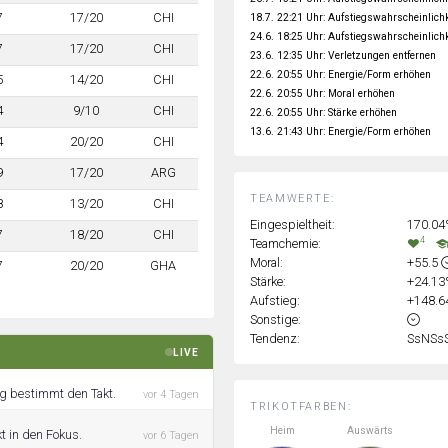
7
17/20
CHI
18.7. 22:21 Uhr: Aufstiegswahrscheinlich
24.6. 18:25 Uhr: Aufstiegswahrscheinlich
7
17/20
CHI
23.6. 12:35 Uhr: Verletzungen entfernen
22.6. 20:55 Uhr: Energie/Form erhöhen
5
14/20
CHI
22.6. 20:55 Uhr: Moral erhöhen
4
9/10
CHI
22.6. 20:55 Uhr: Stärke erhöhen
13.6. 21:43 Uhr: Energie/Form erhöhen
4
20/20
CHI
9
17/20
ARG
TEAMWERTE:
8
13/20
CHI
Eingespieltheit:
170.0
7
18/20
CHI
4
Teamchemie:
Moral:
+55.5
7
20/20
GHA
Stärke:
+24.1
Aufstieg:
+148.
Sonstige:
Tendenz:
SsNSs
LIVE
ng bestimmt den Takt.
vor 4 Tagen
TRIKOTFARBEN:
Heim
Auswärts
t in den Fokus.
vor 6 Tagen