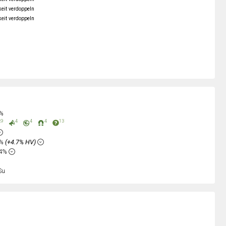
keit verdoppeln
keit verdoppeln
4%
9
4
4
4
13
3%
(+4.7% HV)
64%
Su