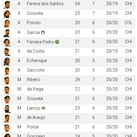
A
Fereira dos Santos
24
7
20/19
CHI
A
Gouveia
23
7
20/19
CHI
A
Ponzio
20
6
20/20
COL
A
23
6
20/20
CHI
Garcia
A
21
6
20/20
CHI
Ferreira Pedro
A
da Costa
21
6
20/19
CHI
A
Echenique
20
5
20/20
CHI
A
Saccone
20
5
20/20
CHI
M
Ribeiro
24
7
20/20
CHI
M
da Veiga
22
6
20/20
CHI
M
Gouveia
21
6
20/20
CHI
M
23
6
20/20
CHI
Lemos
M
de Araújo
21
6
20/20
CHI
M
Portal
21
6
20/20
CHI
M
Gonzalez
19
5
20/20
CHI