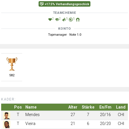
+17.5% Verhandlungsgeschick
TEAMCHEMIE
2
2
5
5
KONTO
Topmanager · Note 1.0
S
82
KADER:
Pos
Name
Alter
Stärke
En/Fm
Land
T
Mendes
27
7
20/16
CHI
T
Vieira
21
6
20/20
CHI