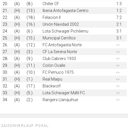
20.
(A)
(8.)
Chiller CF
1:3
21.
(H)
(13.)
Iberia Antofagasta Centro
1:2
22.
(A)
(18.)
Felacion II
7:2
23.
(H)
(16.)
Unión Navidad 2002
2:1
24.
(A)
(6.)
Lota Schwager Pichilemu
3:1
25.
(H)
(15.)
Municipal Cerrillos
3:1
26.
(A)
(12.)
FC Antofagasta Norte
-:-
27.
(H)
(3.)
CF La Serena Norte
-:-
28.
(A)
(9.)
Club Cabrero 1933
-:-
29.
(H)
(11.)
Colón Ovalle
-:-
30.
(A)
(10.)
FC Pemuco 1975
-:-
31.
(H)
(1.)
Real Maipu
-:-
32.
(A)
(17.)
Blackwolf
-:-
33.
(H)
(5.)
Lota Schwager Máfil FC
-:-
34.
(A)
(2.)
Rangers Llanquihue
-:-
SAISONVERLAUF POKAL: