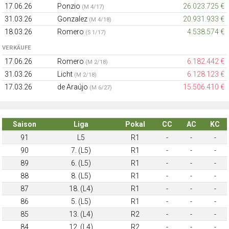
17.06.26
Ponzio
26.023.725 €
(M 4/17)
31.03.26
Gonzalez
20.931.933 €
(M 4/18)
18.03.26
Romero
4.538.574 €
(S 1/17)
VERKÄUFE
17.06.26
Romero
6.182.442 €
(M 2/18)
31.03.26
Licht
6.128.123 €
(M 2/18)
17.03.26
de Araújo
15.506.410 €
(M 6/27)
Saison
Liga
Pokal
CC
AC
KC
91
L5
R1
-
-
-
90
7. (L5)
R1
-
-
-
89
6. (L5)
R1
-
-
-
88
8. (L5)
R1
-
-
-
87
18. (L4)
R1
-
-
-
86
5. (L5)
R1
-
-
-
85
13. (L4)
R2
-
-
-
84
12. (L4)
R2
-
-
-