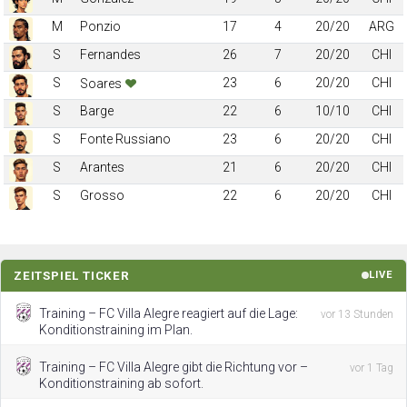
M
Ponzio
17
4
20/20
ARG
S
Fernandes
26
7
20/20
CHI
S
23
6
20/20
CHI
Soares
S
Barge
22
6
10/10
CHI
S
Fonte Russiano
23
6
20/20
CHI
S
Arantes
21
6
20/20
CHI
S
Grosso
22
6
20/20
CHI
ZEITSPIEL TICKER
LIVE
Training – FC Villa Alegre reagiert auf die Lage:
vor 13 Stunden
Konditionstraining im Plan.
Training – FC Villa Alegre gibt die Richtung vor –
vor 1 Tag
Konditionstraining ab sofort.