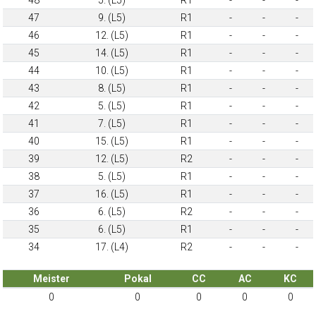
47
9. (L5)
R1
-
-
-
46
12. (L5)
R1
-
-
-
45
14. (L5)
R1
-
-
-
44
10. (L5)
R1
-
-
-
43
8. (L5)
R1
-
-
-
42
5. (L5)
R1
-
-
-
41
7. (L5)
R1
-
-
-
40
15. (L5)
R1
-
-
-
39
12. (L5)
R2
-
-
-
38
5. (L5)
R1
-
-
-
37
16. (L5)
R1
-
-
-
36
6. (L5)
R2
-
-
-
35
6. (L5)
R1
-
-
-
34
17. (L4)
R2
-
-
-
Meister
Pokal
CC
AC
KC
0
0
0
0
0