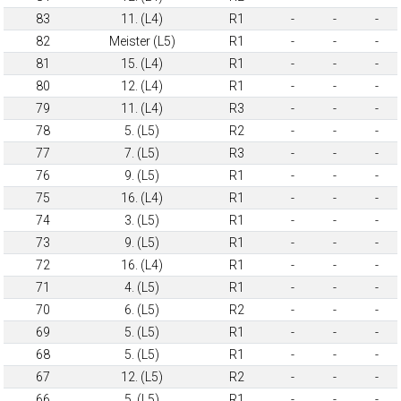
83
11. (L4)
R1
-
-
-
82
Meister (L5)
R1
-
-
-
81
15. (L4)
R1
-
-
-
80
12. (L4)
R1
-
-
-
79
11. (L4)
R3
-
-
-
78
5. (L5)
R2
-
-
-
77
7. (L5)
R3
-
-
-
76
9. (L5)
R1
-
-
-
75
16. (L4)
R1
-
-
-
74
3. (L5)
R1
-
-
-
73
9. (L5)
R1
-
-
-
72
16. (L4)
R1
-
-
-
71
4. (L5)
R1
-
-
-
70
6. (L5)
R2
-
-
-
69
5. (L5)
R1
-
-
-
68
5. (L5)
R1
-
-
-
67
12. (L5)
R2
-
-
-
66
5. (L5)
R1
-
-
-