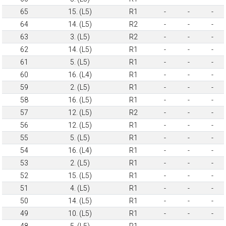
65
15. (L5)
R1
-
-
-
64
14. (L5)
R2
-
-
-
63
3. (L5)
R2
-
-
-
62
14. (L5)
R1
-
-
-
61
5. (L5)
R1
-
-
-
60
16. (L4)
R1
-
-
-
59
2. (L5)
R1
-
-
-
58
16. (L5)
R1
-
-
-
57
12. (L5)
R2
-
-
-
56
12. (L5)
R1
-
-
-
55
5. (L5)
R1
-
-
-
54
16. (L4)
R1
-
-
-
53
2. (L5)
R1
-
-
-
52
15. (L5)
R1
-
-
-
51
4. (L5)
R1
-
-
-
50
14. (L5)
R1
-
-
-
49
10. (L5)
R1
-
-
-
48
5. (L5)
R1
-
-
-