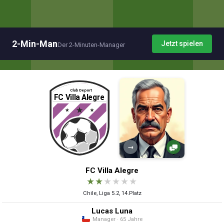
2-Min-Man
Jetzt spielen
Der 2-Minuten-Manager
→
FC Villa Alegre
★
★
★
★
★
★
Chile, Liga 5.2, 14.Platz
Lucas Luna
Manager · 65 Jahre