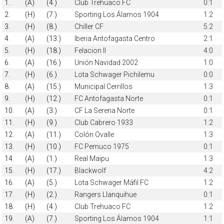
1.
(A)
(4.)
Club Trehuaco FC
0:1
2.
(H)
(7.)
Sporting Los Álamos 1904
1:2
3.
(H)
(8.)
Chiller CF
5:2
4.
(A)
(13.)
Iberia Antofagasta Centro
2:1
5.
(H)
(18.)
Felacion II
4:0
6.
(A)
(16.)
Unión Navidad 2002
1:0
7.
(H)
(6.)
Lota Schwager Pichilemu
0:0
8.
(A)
(15.)
Municipal Cerrillos
1:3
9.
(H)
(12.)
FC Antofagasta Norte
0:1
10.
(A)
(3.)
CF La Serena Norte
0:1
11.
(H)
(9.)
Club Cabrero 1933
1:2
12.
(A)
(11.)
Colón Ovalle
1:3
13.
(H)
(10.)
FC Pemuco 1975
0:1
14.
(A)
(1.)
Real Maipu
1:3
15.
(H)
(17.)
Blackwolf
4:2
16.
(A)
(5.)
Lota Schwager Máfil FC
1:2
17.
(H)
(2.)
Rangers Llanquihue
0:1
18.
(H)
(4.)
Club Trehuaco FC
1:2
19.
(A)
(7.)
Sporting Los Álamos 1904
1:1