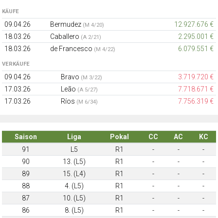
KÄUFE
09.04.26
Bermudez
12.927.676 €
(M 4/20)
18.03.26
Caballero
2.295.001 €
(A 2/21)
18.03.26
de Francesco
6.079.551 €
(M 4/22)
VERKÄUFE
09.04.26
Bravo
3.719.720 €
(M 3/22)
17.03.26
Leão
7.718.671 €
(A 5/27)
17.03.26
Ríos
7.756.319 €
(M 6/34)
Saison
Liga
Pokal
CC
AC
KC
91
L5
R1
-
-
-
90
13. (L5)
R1
-
-
-
89
15. (L4)
R1
-
-
-
88
4. (L5)
R1
-
-
-
87
10. (L5)
R1
-
-
-
86
8. (L5)
R1
-
-
-