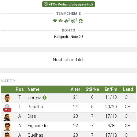
+11% Verhandlungsgeschick
TEAMCHEMIE
2
2
KONTO
Halbprofi · Note 2.3
Noch ohne Titel.
KADER:
Pos
Name
Alter
Stärke
En/Fm
Land
T
21
6
11/10
CHI
Correia
T
Peñalba
24
5
20/20
CHI
✚ 2
A
Dias
23
7
17/13
CHI
A
Figueiredo
22
7
4/8
CHI
A
Quelhas
23
7
17/18
CHI