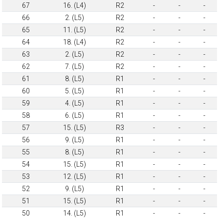
67
16. (L4)
R2
-
-
-
66
2. (L5)
R2
-
-
-
65
11. (L5)
R2
-
-
-
64
18. (L4)
R2
-
-
-
63
2. (L5)
R2
-
-
-
62
7. (L5)
R2
-
-
-
61
8. (L5)
R1
-
-
-
60
5. (L5)
R1
-
-
-
59
4. (L5)
R1
-
-
-
58
6. (L5)
R1
-
-
-
57
15. (L5)
R3
-
-
-
56
9. (L5)
R1
-
-
-
55
8. (L5)
R1
-
-
-
54
15. (L5)
R1
-
-
-
53
12. (L5)
R1
-
-
-
52
9. (L5)
R1
-
-
-
51
15. (L5)
R1
-
-
-
50
14. (L5)
R1
-
-
-