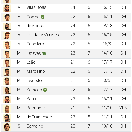
A
Vilas Boas
24
6
16/15
CHI
A
22
6
15/11
CHI
Coelho
A
de Sousa
24
6
18/13
CHI
A
Trindade Mereiles
22
6
16/15
CHI
A
Caballero
22
5
16/9
CHI
M
23
7
14/10
CHI
Esteves
M
Leão
21
6
17/17
CHI
M
Marcelino
22
6
17/13
CHI
M
Evaristo
21
6
3/5
CHI
M
22
6
17/17
CHI
Semedo
M
Santo
23
6
15/11
CHI
M
Bermudez
21
5
11/10
VEN
M
de Francesco
23
5
11/11
CHI
S
Carvalho
23
7
10/10
CHI