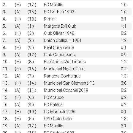
2.
(H)
(17.)
FC Maullín
1:0
3.
(A)
(15.)
FC Gorbea 1903
1:0
4.
(H)
(18.)
Rimini
3:1
5.
(A)
(1.)
Margots Exil Club
1:1
6.
(H)
(3.)
Club Olivar 1948
0:2
7.
(A)
(2.)
Unión Collipulli 1981
1:2
8.
(H)
(9.)
Real Curarrehue
0:1
9.
(A)
(12.)
Club Cobquecura
0:9
10.
(H)
(8.)
Fernández Vial Linares
1:2
11.
(H)
(16.)
Municipal Nacimiento
0:2
12.
(A)
(7.)
Rangers Coyhaique
1:3
13.
(H)
(14.)
Municipal San Clemente FC
3:0
14.
(A)
(11.)
Municipal Coronel 2019
0:2
15.
(H)
(6.)
FC Arauco
0:2
16.
(A)
(4.)
FC Palena
0:2
17.
(H)
(10.)
CD Machalí 1996
0:1
18.
(H)
(5.)
CSD Colo-Colo
1:3
19.
(A)
(17.)
FC Maullín
3:1
20.
(H)
(15.)
FC Gorbea 1903
2:0