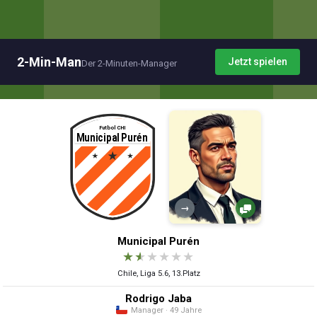
2-Min-Man
Jetzt spielen
Der 2-Minuten-Manager
→
Municipal Purén
★
★
★
★
★
★
Chile, Liga 5.6, 13.Platz
Rodrigo Jaba
Manager · 49 Jahre