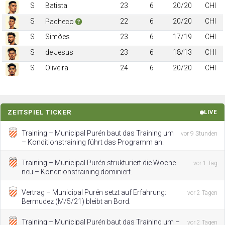
S
Batista
23
6
20/20
CHI
S
22
6
20/20
CHI
Pacheco
S
Simões
23
6
17/19
CHI
S
de Jesus
23
6
18/13
CHI
S
Oliveira
24
6
20/20
CHI
ZEITSPIEL TICKER
LIVE
Training – Municipal Purén baut das Training um
vor 9 Stunden
– Konditionstraining führt das Programm an.
Training – Municipal Purén strukturiert die Woche
vor 1 Tag
neu – Konditionstraining dominiert.
Vertrag – Municipal Purén setzt auf Erfahrung:
vor 2 Tagen
Bermudez (M/5/21) bleibt an Bord.
Training – Municipal Purén baut das Training um –
vor 2 Tagen