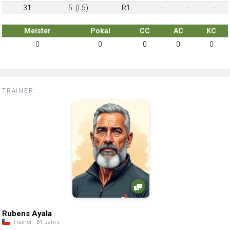
31
5. (L5)
R1
-
-
-
Meister
Pokal
CC
AC
KC
0
0
0
0
0
TRAINER:
Rubens Ayala
Trainer · 61 Jahre