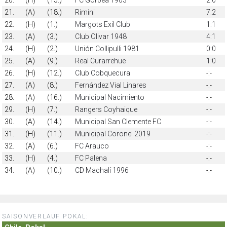
21.
(A)
(18.)
Rimini
7:2
22.
(H)
(1.)
Margots Exil Club
1:1
23.
(A)
(3.)
Club Olivar 1948
4:1
24.
(H)
(2.)
Unión Collipulli 1981
0:0
25.
(A)
(9.)
Real Curarrehue
1:0
26.
(H)
(12.)
Club Cobquecura
-:-
27.
(A)
(8.)
Fernández Vial Linares
-:-
28.
(A)
(16.)
Municipal Nacimiento
-:-
29.
(H)
(7.)
Rangers Coyhaique
-:-
30.
(A)
(14.)
Municipal San Clemente FC
-:-
31.
(H)
(11.)
Municipal Coronel 2019
-:-
32.
(A)
(6.)
FC Arauco
-:-
33.
(H)
(4.)
FC Palena
-:-
34.
(A)
(10.)
CD Machalí 1996
-:-
SAISONVERLAUF POKAL: