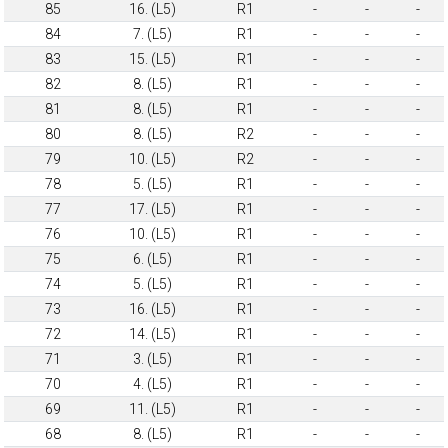
85
16. (L5)
R1
-
-
-
84
7. (L5)
R1
-
-
-
83
15. (L5)
R1
-
-
-
82
8. (L5)
R1
-
-
-
81
8. (L5)
R1
-
-
-
80
8. (L5)
R2
-
-
-
79
10. (L5)
R2
-
-
-
78
5. (L5)
R1
-
-
-
77
17. (L5)
R1
-
-
-
76
10. (L5)
R1
-
-
-
75
6. (L5)
R1
-
-
-
74
5. (L5)
R1
-
-
-
73
16. (L5)
R1
-
-
-
72
14. (L5)
R1
-
-
-
71
3. (L5)
R1
-
-
-
70
4. (L5)
R1
-
-
-
69
11. (L5)
R1
-
-
-
68
8. (L5)
R1
-
-
-