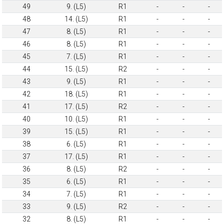
49
9. (L5)
R1
-
-
-
48
14. (L5)
R1
-
-
-
47
8. (L5)
R1
-
-
-
46
8. (L5)
R1
-
-
-
45
7. (L5)
R1
-
-
-
44
15. (L5)
R2
-
-
-
43
9. (L5)
R1
-
-
-
42
18. (L5)
R1
-
-
-
41
17. (L5)
R2
-
-
-
40
10. (L5)
R1
-
-
-
39
15. (L5)
R1
-
-
-
38
6. (L5)
R1
-
-
-
37
17. (L5)
R1
-
-
-
36
8. (L5)
R2
-
-
-
35
6. (L5)
R1
-
-
-
34
7. (L5)
R1
-
-
-
33
9. (L5)
R2
-
-
-
32
8. (L5)
R1
-
-
-