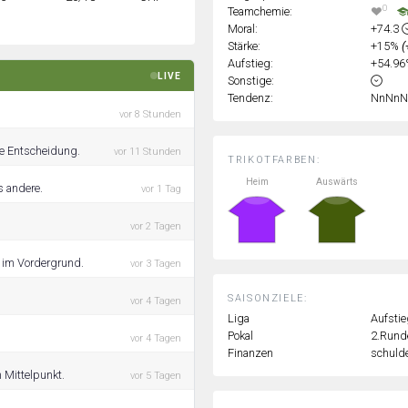
0
Teamchemie:
Moral:
+74.3
Stärke:
+15%
(
Aufstieg:
+54.9
LIVE
Sonstige:
Tendenz:
NnNnN
vor 8 Stunden
die Entscheidung.
vor 11 Stunden
TRIKOTFARBEN:
Heim
Auswärts
s andere.
vor 1 Tag
vor 2 Tagen
g im Vordergrund.
vor 3 Tagen
SAISONZIELE:
vor 4 Tagen
Liga
Aufstie
Pokal
2.Rund
vor 4 Tagen
Finanzen
schulde
 Mittelpunkt.
vor 5 Tagen