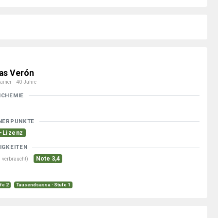
as Verón
ainer · 40 Jahre
MCHEMIE
NERPUNKTE
-Lizenz
IGKEITEN
Note 3,4
 verbraucht)
ufe 2
Tausendsassa · Stufe 1