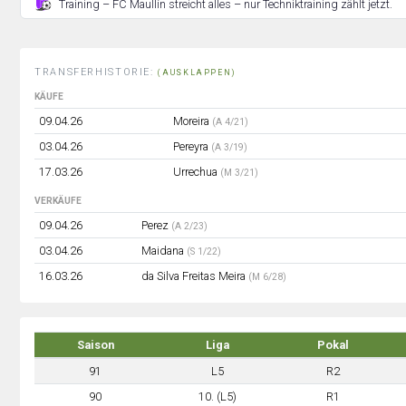
Training – FC Maullín streicht alles – nur Techniktraining zählt jetzt.
TRANSFERHISTORIE:
(AUSKLAPPEN)
KÄUFE
09.04.26
Moreira
(A 4/21)
03.04.26
Pereyra
(A 3/19)
17.03.26
Urrechua
(M 3/21)
VERKÄUFE
09.04.26
Perez
(A 2/23)
03.04.26
Maidana
(S 1/22)
16.03.26
da Silva Freitas Meira
(M 6/28)
Saison
Liga
Pokal
91
L5
R2
90
10. (L5)
R1