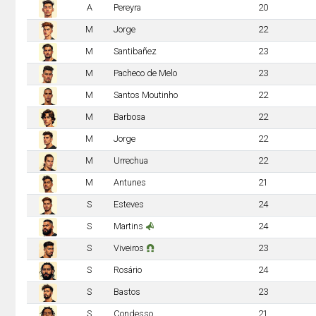
A
Pereyra
20
M
Jorge
22
M
Santibañez
23
M
Pacheco de Melo
23
M
Santos Moutinho
22
M
Barbosa
22
M
Jorge
22
M
Urrechua
22
M
Antunes
21
S
Esteves
24
S
Martins
24
S
Viveiros
23
S
Rosário
24
S
Bastos
23
S
Condesso
21