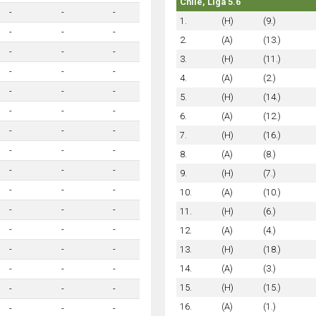
Chile, Liga 5.6
-
-
-
1.
(H)
(9.)
-
-
-
2.
(A)
(13.)
-
-
-
3.
(H)
(11.)
-
-
-
4.
(A)
(2.)
-
-
-
5.
(H)
(14.)
-
-
-
6.
(A)
(12.)
-
-
-
7.
(H)
(16.)
-
-
-
8.
(A)
(8.)
-
-
-
9.
(H)
(7.)
-
-
-
10.
(A)
(10.)
-
-
-
11.
(H)
(6.)
-
-
-
12.
(A)
(4.)
13.
(H)
(18.)
-
-
-
14.
(A)
(3.)
-
-
-
15.
(H)
(15.)
-
-
-
16.
(A)
(1.)
-
-
-