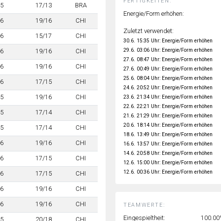
FERTIGKEITEN:
5
17/13
BRA
Energie/Form erhöhen:
6
19/16
CHI
Zuletzt verwendet:
6
15/17
CHI
30.6. 15:35 Uhr: Energie/Form erhöhen
29.6. 03:06 Uhr: Energie/Form erhöhen
6
19/16
CHI
27.6. 08:47 Uhr: Energie/Form erhöhen
6
19/16
CHI
27.6. 00:49 Uhr: Energie/Form erhöhen
25.6. 08:04 Uhr: Energie/Form erhöhen
6
17/15
CHI
24.6. 20:52 Uhr: Energie/Form erhöhen
5
19/16
CHI
23.6. 21:34 Uhr: Energie/Form erhöhen
22.6. 22:21 Uhr: Energie/Form erhöhen
5
17/14
CHI
21.6. 21:29 Uhr: Energie/Form erhöhen
20.6. 18:14 Uhr: Energie/Form erhöhen
5
17/14
CHI
18.6. 13:49 Uhr: Energie/Form erhöhen
6
19/16
CHI
16.6. 13:57 Uhr: Energie/Form erhöhen
14.6. 20:58 Uhr: Energie/Form erhöhen
6
17/15
CHI
12.6. 15:00 Uhr: Energie/Form erhöhen
12.6. 00:36 Uhr: Energie/Form erhöhen
6
17/15
CHI
6
19/16
CHI
6
19/16
CHI
TEAMWERTE:
Eingespieltheit:
100.0
5
20/18
CHI