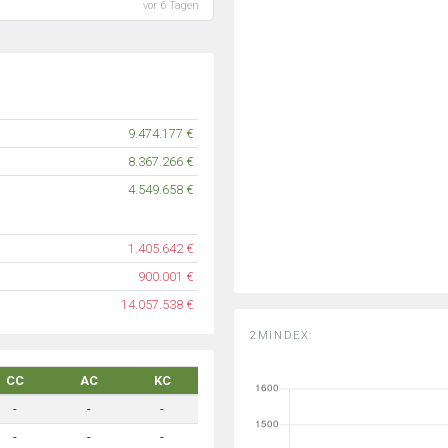
vor 6 Tagen
9.474.177 €
8.367.266 €
4.549.658 €
1.405.642 €
900.001 €
14.057.538 €
2MINDEX:
CC
AC
KC
-
-
-
-
-
-