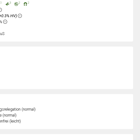
1
3
2
2
+0.3% HV)
6%
uS
gsrelegation (normal)
e (normal)
nfrei (leicht)