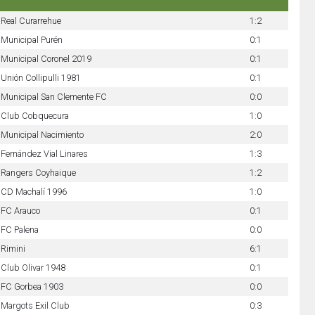
Real Curarrehue
1:2
Municipal Purén
0:1
Municipal Coronel 2019
0:1
Unión Collipulli 1981
0:1
Municipal San Clemente FC
0:0
Club Cobquecura
1:0
Municipal Nacimiento
2:0
Fernández Vial Linares
1:3
Rangers Coyhaique
1:2
CD Machalí 1996
1:0
FC Arauco
0:1
FC Palena
0:0
Rimini
6:1
Club Olivar 1948
0:1
FC Gorbea 1903
0:0
Margots Exil Club
0:3