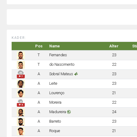
KADER:
Pos
Name
Alter
St
T
Fernandes
23
T
do Nascimento
22
A
Sobral Mateus
23
✚ 7
A
Leite
23
A
Lourenço
21
A
Moreira
22
✚ 4
A
Madureira
24
A
Barreto
23
A
Roque
21