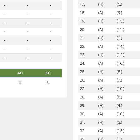
17.
(H)
(5.)
-
-
-
18.
(A)
(9.)
-
-
-
19.
(H)
(13.)
-
-
-
20.
(A)
(11.)
-
-
-
21.
(H)
(2.)
-
-
-
22.
(A)
(14.)
-
-
-
23.
(H)
(12.)
-
-
-
24.
(A)
(16.)
25.
(H)
(8.)
AC
KC
26.
(A)
(7.)
0
0
27.
(H)
(10.)
28.
(A)
(6.)
29.
(H)
(4.)
30.
(A)
(18.)
31.
(H)
(3.)
32.
(A)
(15.)
33.
(H)
(1.)