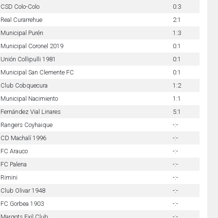
CSD Colo-Colo
0:3
Real Curarrehue
2:1
Municipal Purén
1:3
Municipal Coronel 2019
0:1
Unión Collipulli 1981
0:1
Municipal San Clemente FC
0:1
Club Cobquecura
1:2
Municipal Nacimiento
1:1
Fernández Vial Linares
5:1
Rangers Coyhaique
-:-
CD Machalí 1996
-:-
FC Arauco
-:-
FC Palena
-:-
Rimini
-:-
Club Olivar 1948
-:-
FC Gorbea 1903
-:-
Margots Exil Club
-:-