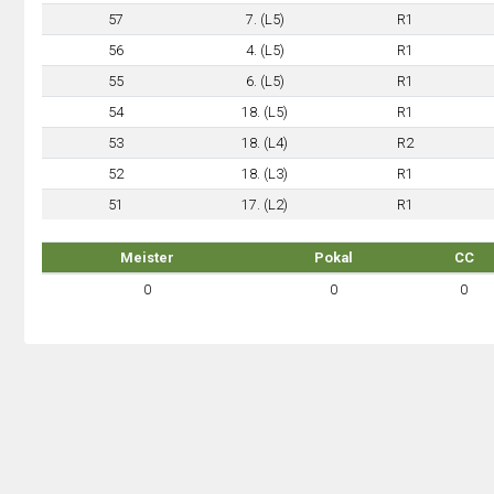
57
7. (L5)
R1
56
4. (L5)
R1
55
6. (L5)
R1
54
18. (L5)
R1
53
18. (L4)
R2
52
18. (L3)
R1
51
17. (L2)
R1
Meister
Pokal
CC
0
0
0