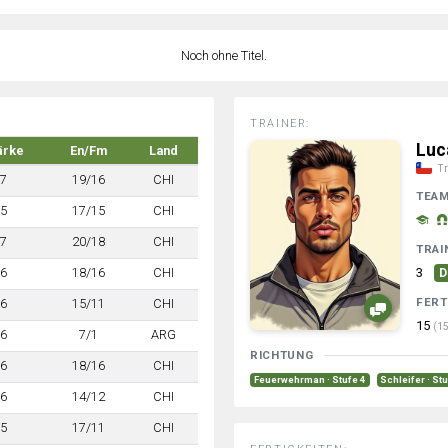
Noch ohne Titel.
TRAINER:
Luc
ärke
En/Fm
Land
Tr
7
19/16
CHI
TEA
5
17/15
CHI
7
20/18
CHI
TRAI
6
18/16
CHI
3
D
FERT
6
15/11
CHI
15
(15
6
7/1
ARG
RICHTUNG
6
18/16
CHI
Feuerwehrman · Stufe 4
Schleifer · St
6
14/12
CHI
5
17/11
CHI