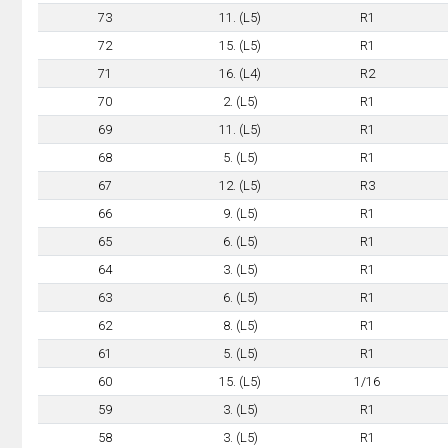
73
11. (L5)
R1
72
15. (L5)
R1
71
16. (L4)
R2
70
2. (L5)
R1
69
11. (L5)
R1
68
5. (L5)
R1
67
12. (L5)
R3
66
9. (L5)
R1
65
6. (L5)
R1
64
3. (L5)
R1
63
6. (L5)
R1
62
8. (L5)
R1
61
5. (L5)
R1
60
15. (L5)
1/16
59
3. (L5)
R1
58
3. (L5)
R1