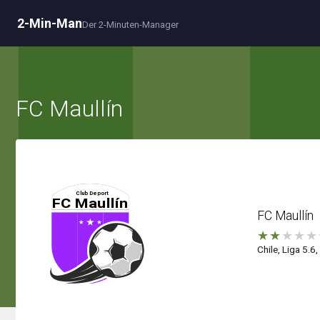
2-Min-Man
Der 2-Minuten-Manager
FC Maullín
FC Maullín
★
★
★
★
★
Chile, Liga 5.6