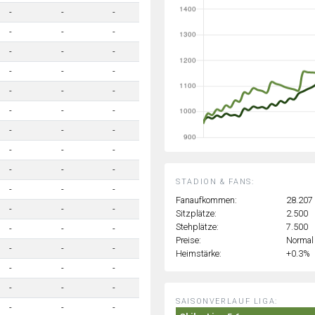
-
-
-
-
-
-
-
-
-
-
-
-
-
-
-
-
-
-
-
-
-
-
-
-
-
-
-
STADION & FANS:
-
-
-
Fanaufkommen:
28.207
-
-
-
Sitzplätze:
2.500
Stehplätze:
7.500
-
-
-
Preise:
Normal
-
-
-
Heimstärke:
+0.3%
-
-
-
-
-
-
SAISONVERLAUF LIGA:
-
-
-