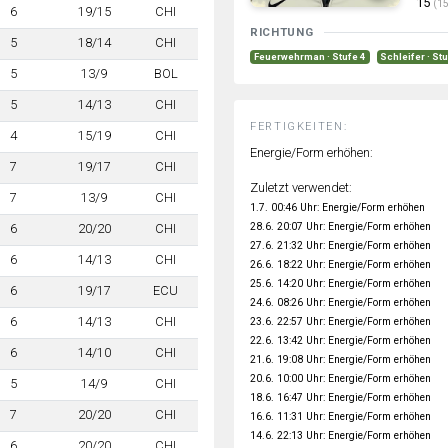
15
(15
6
19/15
CHI
RICHTUNG
5
18/14
CHI
Feuerwehrman · Stufe 4
Schleifer · St
5
13/9
BOL
5
14/13
CHI
FERTIGKEITEN:
4
15/19
CHI
Energie/Form erhöhen:
7
19/17
CHI
Zuletzt verwendet:
7
13/9
CHI
1.7. 00:46 Uhr: Energie/Form erhöhen
28.6. 20:07 Uhr: Energie/Form erhöhen
6
20/20
CHI
27.6. 21:32 Uhr: Energie/Form erhöhen
6
14/13
CHI
26.6. 18:22 Uhr: Energie/Form erhöhen
25.6. 14:20 Uhr: Energie/Form erhöhen
6
19/17
ECU
24.6. 08:26 Uhr: Energie/Form erhöhen
6
14/13
CHI
23.6. 22:57 Uhr: Energie/Form erhöhen
22.6. 13:42 Uhr: Energie/Form erhöhen
6
14/10
CHI
21.6. 19:08 Uhr: Energie/Form erhöhen
20.6. 10:00 Uhr: Energie/Form erhöhen
5
14/9
CHI
18.6. 16:47 Uhr: Energie/Form erhöhen
7
20/20
CHI
16.6. 11:31 Uhr: Energie/Form erhöhen
14.6. 22:13 Uhr: Energie/Form erhöhen
6
20/20
CHI