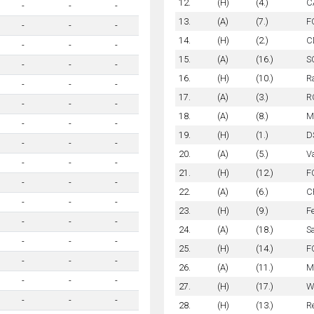
12.
(H)
(4.)
CA
-
-
-
13.
(A)
(7.)
FC
-
-
-
14.
(H)
(2.)
C
-
-
-
15.
(A)
(16.)
SC
-
-
-
16.
(H)
(10.)
R
-
-
-
17.
(A)
(3.)
R
-
-
-
18.
(A)
(8.)
M
-
-
-
19.
(H)
(1.)
D
-
-
-
20.
(A)
(5.)
V
-
-
-
21.
(H)
(12.)
F
-
-
-
22.
(A)
(6.)
C
-
-
-
23.
(H)
(9.)
F
-
-
-
24.
(A)
(18.)
S
-
-
-
25.
(H)
(14.)
F
-
-
-
26.
(A)
(11.)
M
-
-
-
27.
(H)
(17.)
W
-
-
-
28.
(H)
(13.)
R