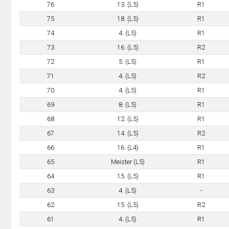
76
13. (L5)
R1
75
18. (L5)
R1
74
4. (L5)
R1
73
16. (L5)
R2
72
5. (L5)
R1
71
4. (L5)
R2
70
4. (L5)
R1
69
8. (L5)
R1
68
12. (L5)
R1
67
14. (L5)
R2
66
16. (L4)
R1
65
Meister (L5)
R1
64
15. (L5)
R1
63
4. (L5)
-
62
15. (L5)
R2
61
4. (L5)
R1