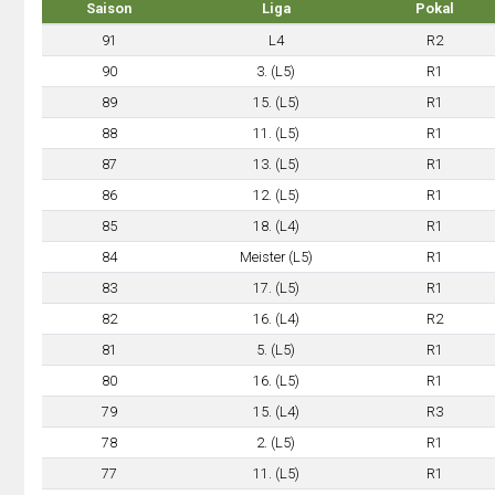
Saison
Liga
Pokal
91
L4
R2
90
3. (L5)
R1
89
15. (L5)
R1
88
11. (L5)
R1
87
13. (L5)
R1
86
12. (L5)
R1
85
18. (L4)
R1
84
Meister (L5)
R1
83
17. (L5)
R1
82
16. (L4)
R2
81
5. (L5)
R1
80
16. (L5)
R1
79
15. (L4)
R3
78
2. (L5)
R1
77
11. (L5)
R1