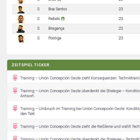
S
Boa Santos
23
S
Rebelo
23
S
Bragança
23
S
Postiga
23
ZEITSPIEL TICKER
Training – Unión Concepción Oeste zieht Konsequenzen: Techniktraini
Training – Unión Concepción Oeste überdenkt die Strategie – Kondition
Antwort.
Training – Umbruch im Training bei Unión Concepción Oeste: Konditi
den Takt.
Training – Unión Concepción Oeste zieht die Reißleine und wählt Techn
Training – Unión Concepción Oeste überdenkt die Strategie – Techniktr