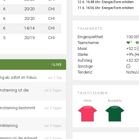
12.6. 16:48 Uhr: Energie/Form erhöhen
11.6. 16:56 Uhr: Energie/Form erhöhen
6
20/20
CHI
6
20/20
CHI
6
14/14
CHI
TEAMWERTE:
Eingespieltheit:
100.0
5
20/19
CHI
4
Teamchemie:
Moral:
+52.2
Stärke:
+9%
(+
Aufstieg:
+52.3
LIVE
Sonstige:
Tendenz:
NsNuU
ng ab sofort im Fokus.
vor 1 Tag
straining ist die
vor 2 Tagen
TRIKOTFARBEN:
Heim
Auswärts
onstraining bestimmt
vor 3 Tagen
iktraining.
vor 4 Tagen
aining ist die Antwort.
vor 5 Tagen