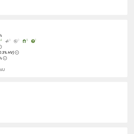
0%
4
0
0
5
1
0.3% HV)
2%
sU