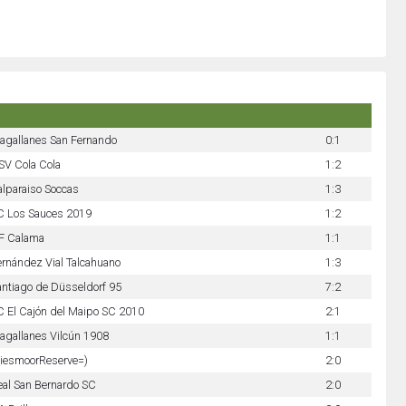
agallanes San Fernando
0:1
SV Cola Cola
1:2
alparaiso Soccas
1:3
C Los Sauces 2019
1:2
F Calama
1:1
ernández Vial Talcahuano
1:3
antiago de Düsseldorf 95
7:2
C El Cajón del Maipo SC 2010
2:1
agallanes Vilcún 1908
1:1
iesmoorReserve=)
2:0
eal San Bernardo SC
2:0