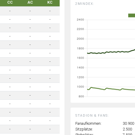
CC
AC
KC
2MINDEX:
-
-
-
-
-
-
-
-
-
-
-
-
-
-
-
-
-
-
-
-
-
-
-
-
-
-
-
-
-
-
-
-
-
-
-
-
-
-
-
STADION & FANS:
-
-
-
Fanaufkommen:
30.900
Sitzplätze:
2.500
-
-
-
Stehplätze:
7.500