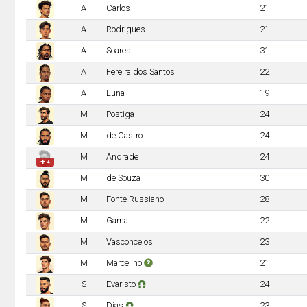
A
Carlos
21
A
Rodrigues
21
A
Soares
31
A
Fereira dos Santos
22
A
Luna
19
M
Postiga
24
M
de Castro
24
M
Andrade
24
✚ 4
M
de Souza
30
M
Fonte Russiano
28
M
Gama
22
M
Vasconcelos
23
M
Marcelino
21
S
Evaristo
24
S
Dias
23