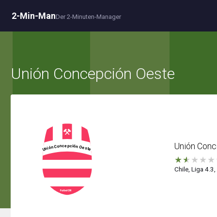
2-Min-Man
Der 2-Minuten-Manager
Unión Concepción Oeste
Unión Conc
★
★
★
★
★
Chile, Liga 4.3