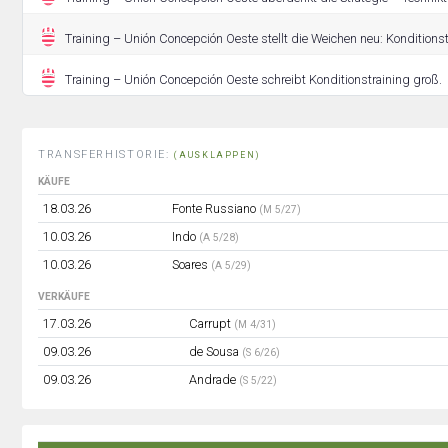
Training – Unión Concepción Oeste stellt die Weichen neu: Konditions
Training – Unión Concepción Oeste schreibt Konditionstraining groß.
TRANSFERHISTORIE:
(AUSKLAPPEN)
KÄUFE
18.03.26
Fonte Russiano
(M 5/27)
10.03.26
Indo
(A 5/28)
10.03.26
Soares
(A 5/29)
VERKÄUFE
17.03.26
Carrupt
(M 4/31)
09.03.26
de Sousa
(S 6/26)
09.03.26
Andrade
(S 5/22)