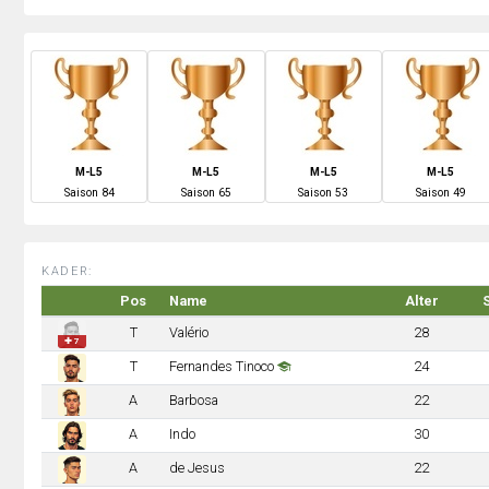
M-L5
M-L5
M-L5
M-L5
S
aison
84
S
aison
65
S
aison
53
S
aison
49
KADER:
Pos
Name
Alter
T
Valério
28
✚ 7
T
Fernandes Tinoco
24
A
Barbosa
22
A
Indo
30
A
de Jesus
22