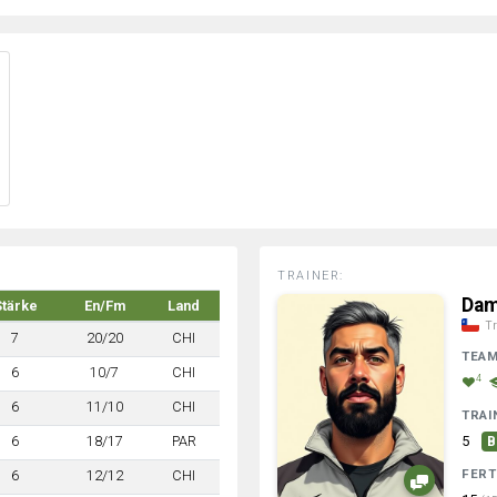
TRAINER:
Dam
Stärke
En/Fm
Land
Tr
7
20/20
CHI
TEA
6
10/7
CHI
4
6
11/10
CHI
TRAI
6
18/17
PAR
5
B
FERT
6
12/12
CHI