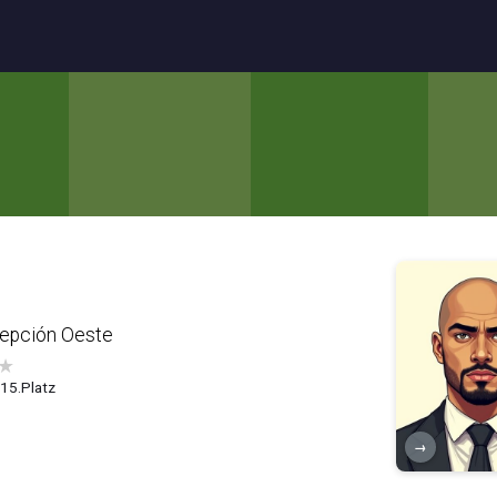
epción Oeste
★
, 15.Platz
→