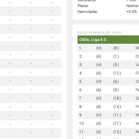
-
-
-
Preise:
Normal
-
-
-
Heimstärke:
+0.3%
-
-
-
-
-
-
SAISONVERLAUF LIGA:
-
-
-
Chile, Liga 4.3
-
-
-
1.
(H)
(8.)
M
-
-
-
2.
(A)
(1.)
D
-
-
-
3.
(H)
(5.)
V
-
-
-
4.
(A)
(12.)
F
-
-
-
5.
(H)
(6.)
C
-
-
-
6.
(A)
(9.)
F
7.
(H)
(18.)
S
-
-
-
8.
(A)
(14.)
F
-
-
-
9.
(H)
(11.)
M
-
-
-
10.
(A)
(17.)
W
-
-
-
11.
(A)
(13.)
R
-
-
-