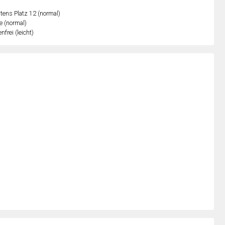
ens Platz 12 (normal)
e (normal)
nfrei (leicht)