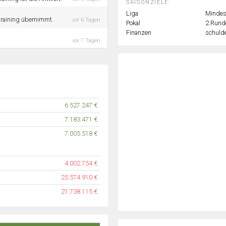
SAISONZIELE:
Liga
Mindest
training übernimmt.
vor 6 Tagen
Pokal
2.Rund
Finanzen
schulde
vor 7 Tagen
6.527.247 €
7.183.471 €
7.005.518 €
4.002.754 €
25.574.910 €
21.738.115 €