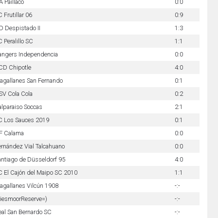
 Paillaco
0:0
 Frutillar 06
0:9
D Despistado II
1:3
 Peralillo SC
1:1
angers Independencia
0:0
CD Chipotle
4:0
agallanes San Fernando
0:1
SV Cola Cola
0:2
alparaiso Soccas
2:1
C Los Sauces 2019
0:1
F Calama
0:0
ernández Vial Talcahuano
0:0
antiago de Düsseldorf 95
4:0
C El Cajón del Maipo SC 2010
1:1
agallanes Vilcún 1908
-:-
iesmoorReserve=)
-:-
eal San Bernardo SC
-:-