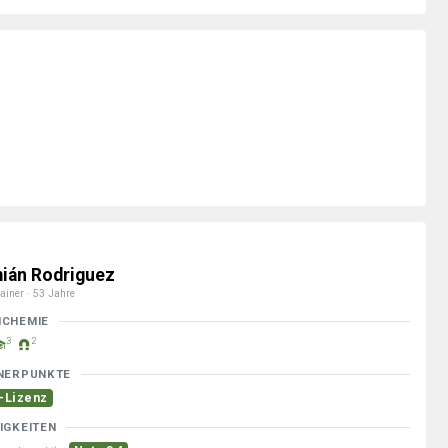
ián Rodriguez
ainer · 53 Jahre
MCHEMIE
3
2
NERPUNKTE
-Lizenz
IGKEITEN