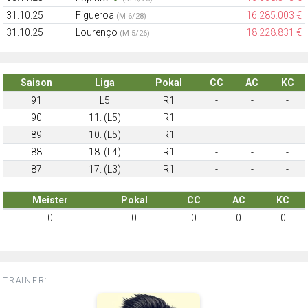
31.10.25
Figueroa
16.285.003 €
(M 6/28)
31.10.25
Lourenço
18.228.831 €
(M 5/26)
Saison
Liga
Pokal
CC
AC
KC
91
L5
R1
-
-
-
90
11. (L5)
R1
-
-
-
89
10. (L5)
R1
-
-
-
88
18. (L4)
R1
-
-
-
87
17. (L3)
R1
-
-
-
Meister
Pokal
CC
AC
KC
0
0
0
0
0
TRAINER: