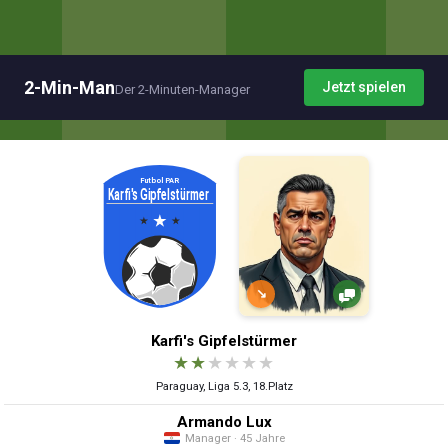
2-Min-Man
Jetzt spielen
Der 2-Minuten-Manager
↘
Karfi's Gipfelstürmer
★
★
★
★
★
★
Paraguay, Liga 5.3, 18.Platz
Armando Lux
Manager · 45 Jahre