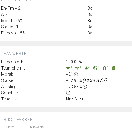
FERTIGKEITEN:
En/Fm + 2:
3x
Arzt:
3x
Moral +25%:
3x
Stärke +1:
3x
Eingesp. +5%:
3x
TEAMWERTE:
Eingespieltheit:
100.00%
4
4
3
3
4
8
Teamchemie:
Moral:
+21
Stärke:
+12.96%
(+3.3% HV)
Aufstieg:
+23.57%
Sonstige:
Tendenz:
NnNSuNu
TRIKOTFARBEN:
Heim
Auswärts