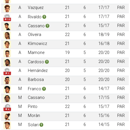
A
Vazquez
21
6
17/17
PAR
A
21
6
17/17
PAR
Rivaldo
✚ 10
A
21
6
15/17
PAR
Cassano
A
Oliveira
22
6
18/19
PAR
A
Klimowicz
21
6
16/18
PAR
A
Mamone
19
5
20/20
PAR
A
21
5
20/20
PAR
Cardoso
A
Hernández
20
5
20/20
PAR
✚ 1
A
Barbosa
20
5
20/20
PAR
M
21
6
14/17
PAR
Franco
M
Cassano
21
6
17/15
PAR
M
Pinto
22
6
15/17
PAR
✚ 4
M
Moràn
21
6
15/16
PAR
M
21
6
14/15
PAR
Solari