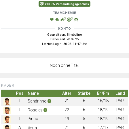
+13.5% Verhandlungsgeschick
TEAMCHEMIE
3
3
KONTO
Gespielt von: Bimboline
Dabei seit: 20.09.25
Letztes Login: 30.05. 11:47 Uhr
Noch ohne Titel.
KADER:
Pos
Name
Alter
Stärke
En/Fm
Land
T
21
6
16/18
PAR
Sandrinho
T
22
6
18/19
PAR
Rosales
T
Pinho
19
5
18/19
PAR
A
Sena
21
6
17/17
PAR