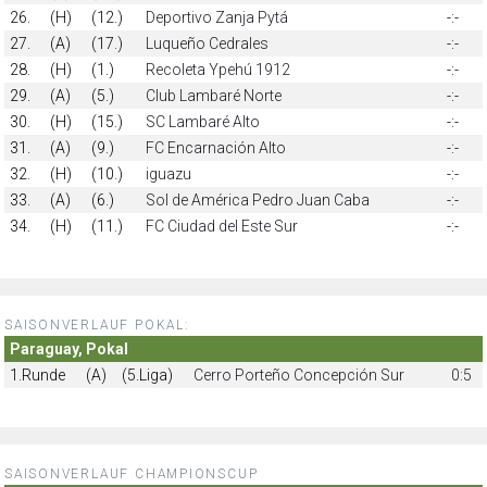
26.
(H)
(12.)
Deportivo Zanja Pytá
-:-
27.
(A)
(17.)
Luqueño Cedrales
-:-
28.
(H)
(1.)
Recoleta Ypehú 1912
-:-
29.
(A)
(5.)
Club Lambaré Norte
-:-
30.
(H)
(15.)
SC Lambaré Alto
-:-
31.
(A)
(9.)
FC Encarnación Alto
-:-
32.
(H)
(10.)
iguazu
-:-
33.
(A)
(6.)
Sol de América Pedro Juan Caba
-:-
34.
(H)
(11.)
FC Ciudad del Este Sur
-:-
SAISONVERLAUF POKAL:
Paraguay, Pokal
1.Runde
(A)
(5.Liga)
Cerro Porteño Concepción Sur
0:5
SAISONVERLAUF CHAMPIONSCUP