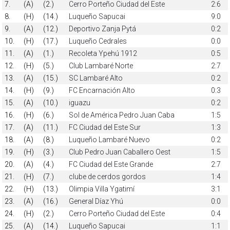
7.
(A)
(2.)
Cerro Porteño Ciudad del Este
2:6
8.
(H)
(14.)
Luqueño Sapucai
9:0
9.
(A)
(12.)
Deportivo Zanja Pytá
0:2
10.
(H)
(17.)
Luqueño Cedrales
0:0
11.
(A)
(1.)
Recoleta Ypehú 1912
0:5
12.
(H)
(5.)
Club Lambaré Norte
2:7
13.
(A)
(15.)
SC Lambaré Alto
0:2
14.
(H)
(9.)
FC Encarnación Alto
0:3
15.
(A)
(10.)
iguazu
0:2
16.
(H)
(6.)
Sol de América Pedro Juan Caba
1:5
17.
(A)
(11.)
FC Ciudad del Este Sur
1:3
18.
(A)
(8.)
Luqueño Lambaré Nuevo
0:2
19.
(H)
(3.)
Club Pedro Juan Caballero Oest
1:5
20.
(A)
(4.)
FC Ciudad del Este Grande
2:7
21.
(H)
(7.)
clube de cerdos gordos
1:4
22.
(H)
(13.)
Olimpia Villa Ygatimí
3:1
23.
(A)
(16.)
General Díaz Yhú
0:0
24.
(H)
(2.)
Cerro Porteño Ciudad del Este
0:4
25.
(A)
(14.)
Luqueño Sapucai
1:1