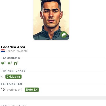
Federico Arca
Trainer · 45 Jahre
TEAMCHEMIE
3
3
3
TRAINERPUNKTE
4
C-Lizenz
FERTIGKEITEN
15
Note 3,4
(0 verbraucht)