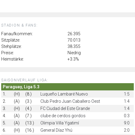
STADION & FANS:
Fanaufkommen:
26.395
Sitzplätze:
70.013
Stehplätze:
38.355
Preise:
Niedrig
Heimstärke:
+3.3%
SAISONVERLAUF LIGA:
Paraguay, Liga 5.3
1.
(H)
(8.)
Luqueño Lambaré Nuevo
1:5
2.
(A)
(3.)
Club Pedro Juan Caballero Oest
1:4
3.
(H)
(4.)
FC Ciudad del Este Grande
1:4
4.
(A)
(7.)
clube de cerdos gordos
0:3
5.
(A)
(13.)
Olimpia Villa Ygatimí
9:0
6.
(H)
(16.)
General Díaz Yhú
2:0