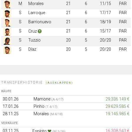
M
Morales
21
6
11/15
PAR
S
Larroque
21
6
17/17
PAR
S
Barrionuevo
21
6
18/19
PAR
S
21
6
15/17
PAR
Cruz
S
Tuzzio
20
5
20/20
PAR
S
Díaz
20
5
20/20
PAR
TRANSFERHISTORIE:
(AUSKLAPPEN)
KÄUFE
30.01.26
Mamone
29.336.149 €
(A 4/17)
17.01.26
Pinho
29.629.585 €
(T 4/17)
28.11.25
Morales
19.145.985 €
(M 4/18)
VERKÄUFE
03.11.25
16.308.543 €
Espírito
(M 5/26)