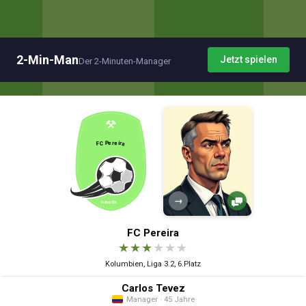
2-Min-Man
Jetzt spielen
Der 2-Minuten-Manager
→
FC Pereira
★
★
★
★
★
★
Kolumbien, Liga 3.2, 6.Platz
Carlos Tevez
Manager · 45 Jahre