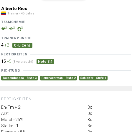
Alberto Ríos
Trainer · 45 Jahre
TEAMCHEMIE
3
3
3
TRAINERPUNKTE
4
+2
C-Lizenz
FERTIGKEITEN
15
+5
Note 3,4
(8 verbraucht)
RICHTUNG
Tausendsassa · Stufe 3
Feuerwehrman · Stufe 2
Schleifer · Stufe 1
FERTIGKEITEN:
En/Fm + 2:
3x
Arzt:
0x
Moral +25%:
3x
Stärke +1:
3x
Eingesp. +5%:
3x