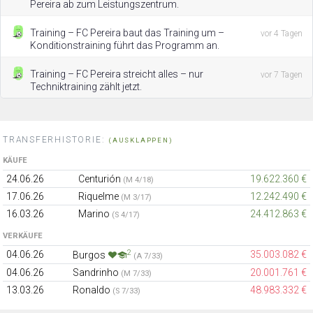
Pereira ab zum Leistungszentrum.
Training – FC Pereira baut das Training um –
vor 4 Tagen
Konditionstraining führt das Programm an.
Training – FC Pereira streicht alles – nur
vor 7 Tagen
Techniktraining zählt jetzt.
TRANSFERHISTORIE:
(AUSKLAPPEN)
KÄUFE
24.06.26
Centurión
19.622.360 €
(M 4/18)
17.06.26
Riquelme
12.242.490 €
(M 3/17)
16.03.26
Marino
24.412.863 €
(S 4/17)
VERKÄUFE
2
04.06.26
35.003.082 €
Burgos
(A 7/33)
04.06.26
Sandrinho
20.001.761 €
(M 7/33)
13.03.26
Ronaldo
48.983.332 €
(S 7/33)