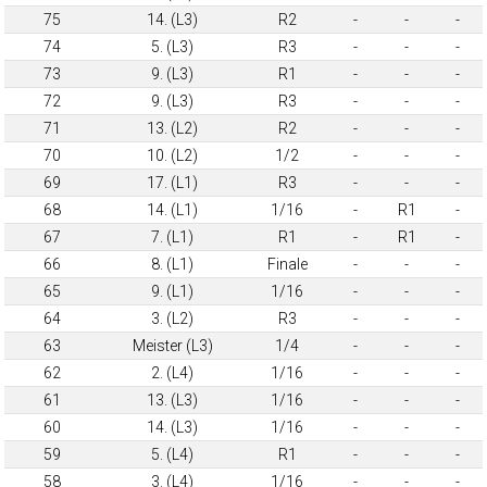
75
14. (L3)
R2
-
-
-
74
5. (L3)
R3
-
-
-
73
9. (L3)
R1
-
-
-
72
9. (L3)
R3
-
-
-
71
13. (L2)
R2
-
-
-
70
10. (L2)
1/2
-
-
-
69
17. (L1)
R3
-
-
-
68
14. (L1)
1/16
-
R1
-
67
7. (L1)
R1
-
R1
-
66
8. (L1)
Finale
-
-
-
65
9. (L1)
1/16
-
-
-
64
3. (L2)
R3
-
-
-
63
Meister (L3)
1/4
-
-
-
62
2. (L4)
1/16
-
-
-
61
13. (L3)
1/16
-
-
-
60
14. (L3)
1/16
-
-
-
59
5. (L4)
R1
-
-
-
58
3. (L4)
1/16
-
-
-