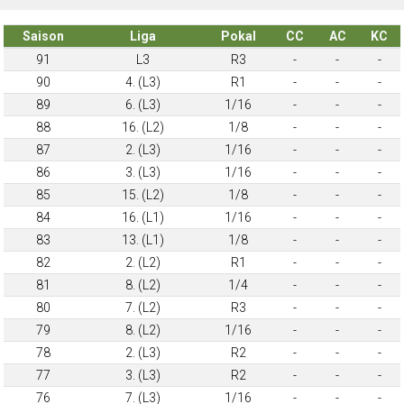
Saison
Liga
Pokal
CC
AC
KC
91
L3
R3
-
-
-
90
4. (L3)
R1
-
-
-
89
6. (L3)
1/16
-
-
-
88
16. (L2)
1/8
-
-
-
87
2. (L3)
1/16
-
-
-
86
3. (L3)
1/16
-
-
-
85
15. (L2)
1/8
-
-
-
84
16. (L1)
1/16
-
-
-
83
13. (L1)
1/8
-
-
-
82
2. (L2)
R1
-
-
-
81
8. (L2)
1/4
-
-
-
80
7. (L2)
R3
-
-
-
79
8. (L2)
1/16
-
-
-
78
2. (L3)
R2
-
-
-
77
3. (L3)
R2
-
-
-
76
7. (L3)
1/16
-
-
-