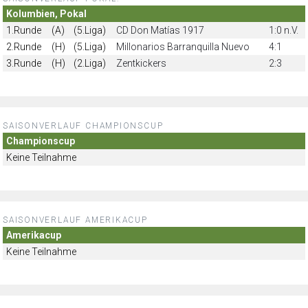
Kolumbien, Pokal
1.Runde
(A)
(5.Liga)
CD Don Matías 1917
1:0 n.V.
2.Runde
(H)
(5.Liga)
Millonarios Barranquilla Nuevo
4:1
3.Runde
(H)
(2.Liga)
Zentkickers
2:3
SAISONVERLAUF CHAMPIONSCUP
Championscup
Keine Teilnahme
SAISONVERLAUF AMERIKACUP
Amerikacup
Keine Teilnahme