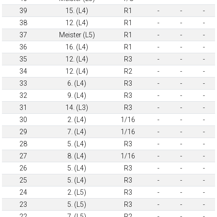
39
15. (L4)
R1
-
-
-
38
12. (L4)
R1
-
-
-
37
Meister (L5)
R1
-
-
-
36
16. (L4)
R1
-
-
-
35
12. (L4)
R3
-
-
-
34
12. (L4)
R2
-
-
-
33
6. (L4)
R3
-
-
-
32
9. (L4)
R3
-
-
-
31
14. (L3)
R3
-
-
-
30
2. (L4)
1/16
-
-
-
29
7. (L4)
1/16
-
-
-
28
5. (L4)
R3
-
-
-
27
8. (L4)
1/16
-
-
-
26
5. (L4)
R3
-
-
-
25
5. (L4)
R3
-
-
-
24
2. (L5)
R3
-
-
-
23
5. (L5)
R3
-
-
-
22
7. (L5)
R2
-
-
-