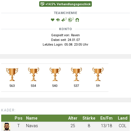
+14.5% Verhandlungsgeschick
TEAMCHEMIE
3
3
KONTO
Gespielt von: Raven
Dabei seit: 24.01.07
Letztes Login: 05.08. 23:05 Uhr
S
63
S
54
S
40
S
37
S
9
KADER:
Pos
Name
Alter
Stärke
En/Fm
Land
T
Navas
25
8
13/18
COL