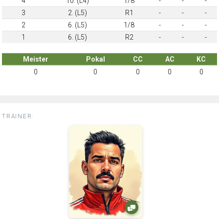
4
10. (L4)
1/8
-
-
-
3
2. (L5)
R1
-
-
-
2
6. (L5)
1/8
-
-
-
1
6. (L5)
R2
-
-
-
Meister
Pokal
CC
AC
KC
0
0
0
0
0
TRAINER: