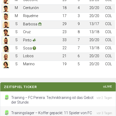
M
Centurión
18
4
20/20
COL
M
Riquelme
17
3
20/20
COL
S
29
9
13/17
COL
Barbosa
S
Cruz
23
8
13/18
COL
S
33
7
20/20
COL
Pinto
S
22
7
13/18
COL
Sosa
S
Lobos
21
6
20/20
COL
S
Marino
19
5
20/20
COL
ZEITSPIEL TICKER
LIVE
Training – FC Pereira: Techniktraining ist das Gebot
vor 2 Tagen
der Stunde.
Trainingslager – Koffer gepackt: 11 Spieler von FC
vor 3 Tagen