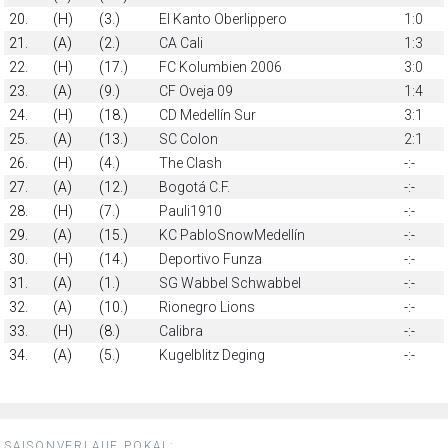
20.
(H)
(3.)
El Kanto Oberlippero
1:0
21.
(A)
(2.)
CA Cali
1:3
22.
(H)
(17.)
FC Kolumbien 2006
3:0
23.
(A)
(9.)
CF Oveja 09
1:4
24.
(H)
(18.)
CD Medellín Sur
3:1
25.
(A)
(13.)
SC Colon
2:1
26.
(H)
(4.)
The Clash
-:-
27.
(A)
(12.)
Bogotá C.F.
-:-
28.
(H)
(7.)
Pauli1910
-:-
29.
(A)
(15.)
KC PabloSnowMedellín
-:-
30.
(H)
(14.)
Deportivo Funza
-:-
31.
(A)
(1.)
SG Wabbel Schwabbel
-:-
32.
(A)
(10.)
Rionegro Lions
-:-
33.
(H)
(8.)
Calibra
-:-
34.
(A)
(5.)
Kugelblitz Deging
-:-
SAISONVERLAUF POKAL: