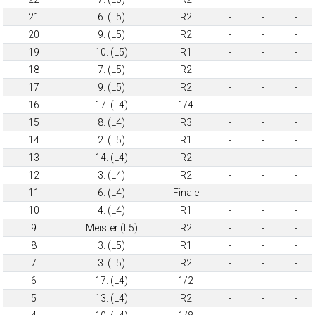
21
6. (L5)
R2
-
-
-
20
9. (L5)
R2
-
-
-
19
10. (L5)
R1
-
-
-
18
7. (L5)
R2
-
-
-
17
9. (L5)
R2
-
-
-
16
17. (L4)
1/4
-
-
-
15
8. (L4)
R3
-
-
-
14
2. (L5)
R1
-
-
-
13
14. (L4)
R2
-
-
-
12
3. (L4)
R2
-
-
-
11
6. (L4)
Finale
-
-
-
10
4. (L4)
R1
-
-
-
9
Meister (L5)
R2
-
-
-
8
3. (L5)
R1
-
-
-
7
3. (L5)
R2
-
-
-
6
17. (L4)
1/2
-
-
-
5
13. (L4)
R2
-
-
-