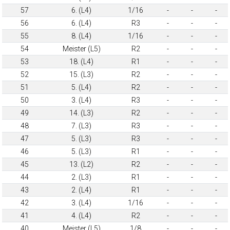
57
6. (L4)
1/16
-
-
-
56
6. (L4)
R3
-
-
-
55
8. (L4)
1/16
-
-
-
54
Meister (L5)
R2
-
-
-
53
18. (L4)
R1
-
-
-
52
15. (L3)
R2
-
-
-
51
5. (L4)
R2
-
-
-
50
3. (L4)
R3
-
-
-
49
14. (L3)
R2
-
-
-
48
7. (L3)
R3
-
-
-
47
5. (L3)
R3
-
-
-
46
5. (L3)
R1
-
-
-
45
13. (L2)
R2
-
-
-
44
2. (L3)
R1
-
-
-
43
2. (L4)
R1
-
-
-
42
3. (L4)
1/16
-
-
-
41
4. (L4)
R2
-
-
-
40
Meister (L5)
1/8
-
-
-