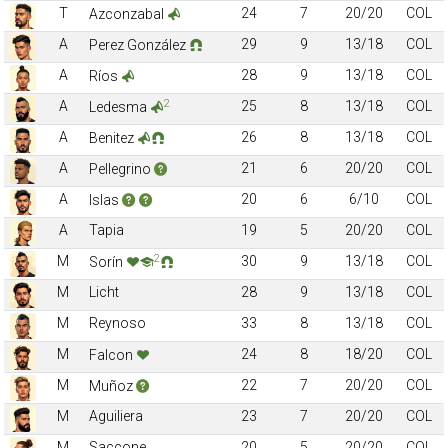
T
24
7
20/20
COL
Azconzabal
A
29
9
13/18
COL
Perez González
A
28
9
13/18
COL
Ríos
2
A
25
8
13/18
COL
Ledesma
A
26
8
13/18
COL
Benitez
A
21
6
20/20
COL
Pellegrino
A
20
6
6/10
COL
Islas
A
Tapia
19
5
20/20
COL
2
M
30
9
13/18
COL
Sorín
M
Licht
28
9
13/18
COL
M
Reynoso
33
8
13/18
COL
M
24
8
18/20
COL
Falcon
M
22
7
20/20
COL
Muñoz
M
Aguiliera
23
7
20/20
COL
M
Saccone
20
5
20/20
COL