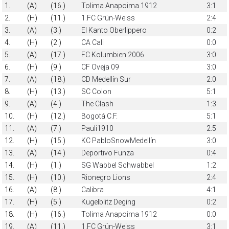
1.
(A)
(16.)
Tolima Anapoima 1912
3:1
2.
(H)
(11.)
1.FC Grün-Weiss
2:4
3.
(A)
(3.)
El Kanto Oberlippero
0:2
4.
(H)
(2.)
CA Cali
0:0
5.
(A)
(17.)
FC Kolumbien 2006
3:0
6.
(H)
(9.)
CF Oveja 09
3:0
7.
(A)
(18.)
CD Medellín Sur
2:0
8.
(H)
(13.)
SC Colon
5:1
9.
(A)
(4.)
The Clash
1:3
10.
(H)
(12.)
Bogotá C.F.
5:1
11.
(A)
(7.)
Pauli1910
2:5
12.
(H)
(15.)
KC PabloSnowMedellín
3:0
13.
(A)
(14.)
Deportivo Funza
0:4
14.
(H)
(1.)
SG Wabbel Schwabbel
1:2
15.
(H)
(10.)
Rionegro Lions
2:4
16.
(A)
(8.)
Calibra
4:1
17.
(H)
(5.)
Kugelblitz Deging
0:2
18.
(H)
(16.)
Tolima Anapoima 1912
0:0
19.
(A)
(11.)
1.FC Grün-Weiss
3:1