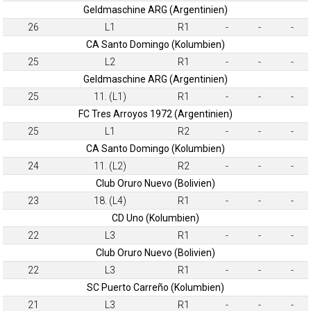
Geldmaschine ARG (Argentinien)
26
L1
R1
-
-
-
CA Santo Domingo (Kolumbien)
25
L2
R1
-
-
-
Geldmaschine ARG (Argentinien)
25
11. (L1)
R1
-
-
-
FC Tres Arroyos 1972 (Argentinien)
25
L1
R2
-
-
-
CA Santo Domingo (Kolumbien)
24
11. (L2)
R2
-
-
-
Club Oruro Nuevo (Bolivien)
23
18. (L4)
R1
-
-
-
CD Uno (Kolumbien)
22
L3
R1
-
-
-
Club Oruro Nuevo (Bolivien)
22
L3
R1
-
-
-
SC Puerto Carreño (Kolumbien)
21
L3
R1
-
-
-