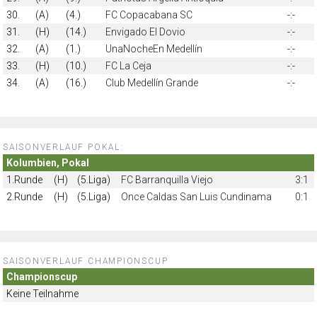
30.
(A)
(4.)
FC Copacabana SC
-:-
31.
(H)
(14.)
Envigado El Dovio
-:-
32.
(A)
(1.)
UnaNocheEn Medellín
-:-
33.
(H)
(10.)
FC La Ceja
-:-
34.
(A)
(16.)
Club Medellín Grande
-:-
SAISONVERLAUF POKAL:
Kolumbien, Pokal
1.Runde
(H)
(5.Liga)
FC Barranquilla Viejo
3:1
2.Runde
(H)
(5.Liga)
Once Caldas San Luis Cundinama
0:1
SAISONVERLAUF CHAMPIONSCUP
Championscup
Keine Teilnahme