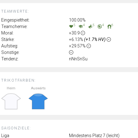
TEAMWERTE:
Eingespieltheit:
100.00%
5
4
5
4
6
Teamchemie:
Moral:
+30.9
Stärke:
+6.13%
(+1.7% HV)
Aufstieg:
+29.57%
Sonstige:
Tendenz:
nNnSnSu
TRIKOTFARBEN:
Heim
Auswärts
SAISONZIELE:
Liga
Mindestens Platz 7 (leicht)