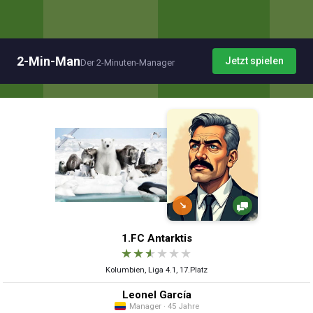
2-Min-Man
Jetzt spielen
Der 2-Minuten-Manager
↘
1.FC Antarktis
★
★
★
★
★
★
Kolumbien, Liga 4.1, 17.Platz
Leonel García
Manager · 45 Jahre