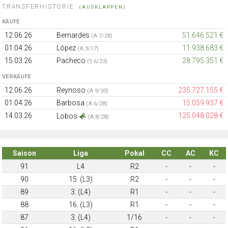
TRANSFERHISTORIE:
(AUSKLAPPEN)
KÄUFE
12.06.26
Bernardes
51.646.521 €
(A 7/28)
01.04.26
López
11.938.683 €
(A 3/17)
15.03.26
Pacheco
28.795.351 €
(S 6/23)
VERKÄUFE
12.06.26
Reynoso
235.727.155 €
(A 9/30)
01.04.26
Barbosa
15.059.937 €
(A 6/28)
14.03.26
125.048.028 €
Lobos
(A 8/28)
Saison
Liga
Pokal
CC
AC
KC
91
L4
R2
-
-
-
90
15. (L3)
R2
-
-
-
89
3. (L4)
R1
-
-
-
88
16. (L3)
R1
-
-
-
87
3. (L4)
1/16
-
-
-