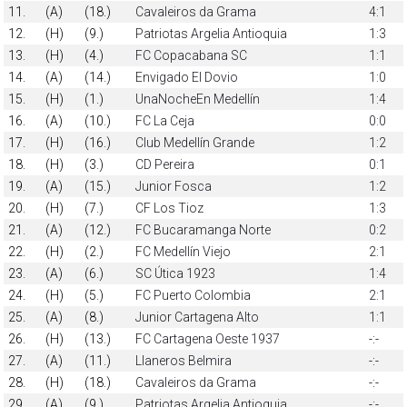
11.
(A)
(18.)
Cavaleiros da Grama
4:1
12.
(H)
(9.)
Patriotas Argelia Antioquia
1:3
13.
(H)
(4.)
FC Copacabana SC
1:1
14.
(A)
(14.)
Envigado El Dovio
1:0
15.
(H)
(1.)
UnaNocheEn Medellín
1:4
16.
(A)
(10.)
FC La Ceja
0:0
17.
(H)
(16.)
Club Medellín Grande
1:2
18.
(H)
(3.)
CD Pereira
0:1
19.
(A)
(15.)
Junior Fosca
1:2
20.
(H)
(7.)
CF Los Tioz
1:3
21.
(A)
(12.)
FC Bucaramanga Norte
0:2
22.
(H)
(2.)
FC Medellín Viejo
2:1
23.
(A)
(6.)
SC Útica 1923
1:4
24.
(H)
(5.)
FC Puerto Colombia
2:1
25.
(A)
(8.)
Junior Cartagena Alto
1:1
26.
(H)
(13.)
FC Cartagena Oeste 1937
-:-
27.
(A)
(11.)
Llaneros Belmira
-:-
28.
(H)
(18.)
Cavaleiros da Grama
-:-
29.
(A)
(9.)
Patriotas Argelia Antioquia
-:-