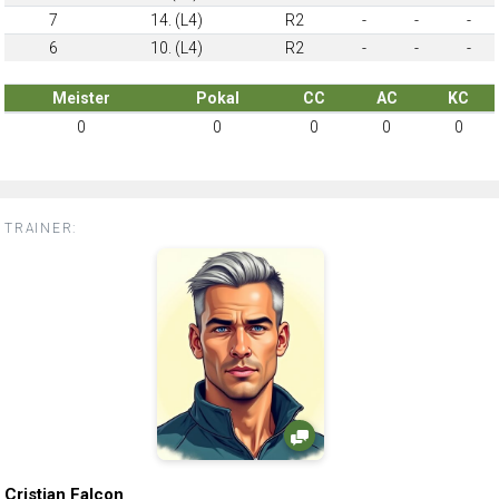
7
14. (L4)
R2
-
-
-
6
10. (L4)
R2
-
-
-
Meister
Pokal
CC
AC
KC
0
0
0
0
0
TRAINER:
Cristian Falcon