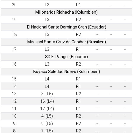
20
L3
R1
-
-
-
Millonarios Riohacha (Kolumbien)
19
L3
R2
-
-
-
El Nacional Santo Domingo Gran (Ecuador)
18
L3
R2
-
-
-
Mirassol Santa Cruz do Capibar (Brasilien)
17
L3
R1
-
-
-
SD El Pangui (Ecuador)
16
L3
R2
-
-
-
Boyacá Soledad Nuevo (Kolumbien)
15
L4
R1
-
-
-
14
L4
R1
-
-
-
13
3. (L5)
R2
-
-
-
12
16. (L4)
R1
-
-
-
11
12. (L4)
R1
-
-
-
10
4. (L5)
R2
-
-
-
9
9. (L5)
R2
-
-
-
8
7. (L5)
R2
-
-
-