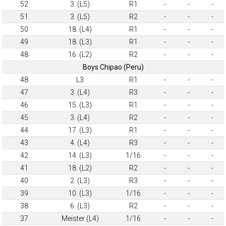
52
3. (L5)
R1
-
-
-
51
3. (L5)
R2
-
-
-
50
18. (L4)
R1
-
-
-
49
18. (L3)
R1
-
-
-
48
16. (L2)
R2
-
-
-
Boys Chipao (Peru)
48
L3
R1
-
-
-
47
3. (L4)
R3
-
-
-
46
15. (L3)
R1
-
-
-
45
3. (L4)
R2
-
-
-
44
17. (L3)
R1
-
-
-
43
4. (L4)
R3
-
-
-
42
14. (L3)
1/16
-
-
-
41
18. (L2)
R2
-
-
-
40
2. (L3)
R3
-
-
-
39
10. (L3)
1/16
-
-
-
38
6. (L3)
R2
-
-
-
37
Meister (L4)
1/16
-
-
-