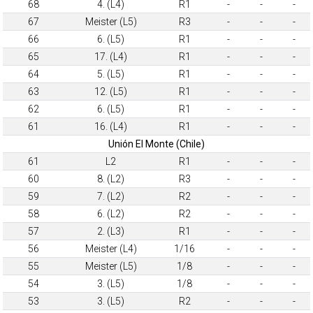
68
4. (L4)
R1
-
-
-
67
Meister (L5)
R3
-
-
-
66
6. (L5)
R1
-
-
-
65
17. (L4)
R1
-
-
-
64
5. (L5)
R1
-
-
-
63
12. (L5)
R1
-
-
-
62
6. (L5)
R1
-
-
-
61
16. (L4)
R1
-
-
-
Unión El Monte (Chile)
61
L2
R1
-
-
-
60
8. (L2)
R3
-
-
-
59
7. (L2)
R2
-
-
-
58
6. (L2)
R2
-
-
-
57
2. (L3)
R1
-
-
-
56
Meister (L4)
1/16
-
-
-
55
Meister (L5)
1/8
-
-
-
54
3. (L5)
1/8
-
-
-
53
3. (L5)
R2
-
-
-