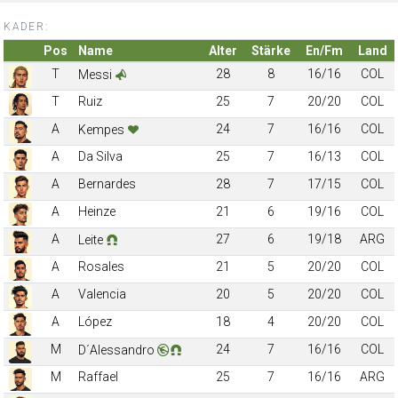
KADER:
Pos
Name
Alter
Stärke
En/Fm
Land
T
28
8
16/16
COL
Messi
T
Ruiz
25
7
20/20
COL
A
24
7
16/16
COL
Kempes
A
Da Silva
25
7
16/13
COL
A
Bernardes
28
7
17/15
COL
A
Heinze
21
6
19/16
COL
A
27
6
19/18
ARG
Leite
A
Rosales
21
5
20/20
COL
A
Valencia
20
5
20/20
COL
A
López
18
4
20/20
COL
M
24
7
16/16
COL
D´Alessandro
M
Raffael
25
7
16/16
ARG