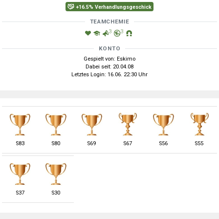
+16.5% Verhandlungsgeschick
TEAMCHEMIE
3
3
KONTO
Gespielt von: Eskimo
Dabei seit: 20.04.08
Letztes Login: 16.06. 22:30 Uhr
S
83
S
80
S
69
S
67
S
56
S
55
S
37
S
30