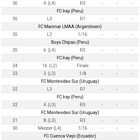
36
4. (L4)
R3
-
-
-
FC Iray (Peru)
35
L3
R1
-
-
-
FC Marimar LMAA (Argentinien)
35
L2
1/16
-
-
-
Boys Chipao (Peru)
35
6. (L4)
R3
-
-
-
FC Iray (Peru)
34
16. (L2)
Finale
-
-
-
33
3. (L3)
1/8
-
-
-
FC Montevideo Sur (Uruguay)
32
L3
R1
-
-
-
FC Iray (Peru)
32
4. (L3)
R3
-
-
-
FC Montevideo Sur (Uruguay)
31
8. (L3)
R3
-
-
-
30
Meister (L4)
1/16
-
-
-
FC Cuenca Viejo (Ecuador)