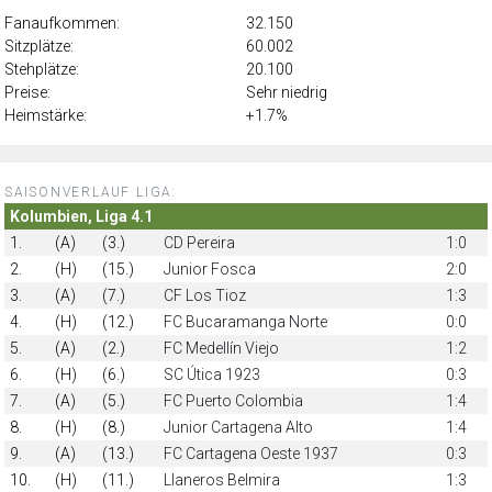
Fanaufkommen:
32.150
Sitzplätze:
60.002
Stehplätze:
20.100
Preise:
Sehr niedrig
Heimstärke:
+1.7%
SAISONVERLAUF LIGA:
Kolumbien, Liga 4.1
1.
(A)
(3.)
CD Pereira
1:0
2.
(H)
(15.)
Junior Fosca
2:0
3.
(A)
(7.)
CF Los Tioz
1:3
4.
(H)
(12.)
FC Bucaramanga Norte
0:0
5.
(A)
(2.)
FC Medellín Viejo
1:2
6.
(H)
(6.)
SC Útica 1923
0:3
7.
(A)
(5.)
FC Puerto Colombia
1:4
8.
(H)
(8.)
Junior Cartagena Alto
1:4
9.
(A)
(13.)
FC Cartagena Oeste 1937
0:3
10.
(H)
(11.)
Llaneros Belmira
1:3