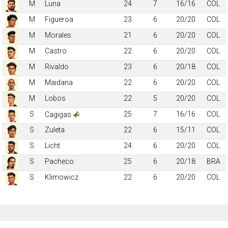
M
Luna
24
7
16/16
COL
M
Figueroa
23
6
20/20
COL
M
Morales
21
6
20/20
COL
M
Castro
22
6
20/20
COL
M
Rivaldo
23
6
20/18
COL
M
Maidana
22
6
20/20
COL
M
Lobos
22
5
20/20
COL
S
25
7
16/16
COL
Cagigas
S
Zuleta
22
6
15/11
COL
S
Licht
24
6
20/20
COL
S
Pacheco
25
6
20/18
BRA
S
Klimowicz
22
6
20/20
COL