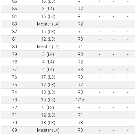
86
16. (L3)
R1
-
-
-
85
3. (L4)
R2
-
-
-
84
15. (L3)
R1
-
-
-
83
Meister (L4)
R2
-
-
-
82
15. (L3)
R1
-
-
-
81
12. (L3)
R3
-
-
-
80
Meister (L4)
R1
-
-
-
79
3. (L4)
R3
-
-
-
78
4. (L4)
R2
-
-
-
77
4. (L4)
R3
-
-
-
76
17. (L3)
R3
-
-
-
75
12. (L3)
R2
-
-
-
74
13. (L3)
R3
-
-
-
73
10. (L3)
1/16
-
-
-
72
9. (L3)
R1
-
-
-
71
12. (L3)
R1
-
-
-
70
13. (L3)
R3
-
-
-
69
Meister (L4)
R3
-
-
-