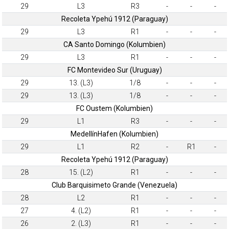
29
L3
R3
-
-
-
Recoleta Ypehú 1912 (Paraguay)
29
L3
R1
-
-
-
CA Santo Domingo (Kolumbien)
29
L3
R1
-
-
-
FC Montevideo Sur (Uruguay)
29
13. (L3)
1/8
-
-
-
29
13. (L3)
1/8
-
-
-
FC Oustem (Kolumbien)
29
L1
R3
-
-
-
MedellínHafen (Kolumbien)
29
L1
R2
-
R1
-
Recoleta Ypehú 1912 (Paraguay)
28
15. (L2)
R1
-
-
-
Club Barquisimeto Grande (Venezuela)
28
L2
R1
-
-
-
27
4. (L2)
R1
-
-
-
26
2. (L3)
R1
-
-
-