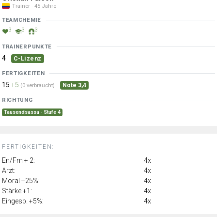
Trainer · 45 Jahre
TEAMCHEMIE
3
3
3
TRAINERPUNKTE
4
C-Lizenz
FERTIGKEITEN
15
+5
Note 3,4
(0 verbraucht)
RICHTUNG
Tausendsassa · Stufe 4
FERTIGKEITEN:
En/Fm + 2:
4x
Arzt:
4x
Moral +25%:
4x
Stärke +1:
4x
Eingesp. +5%:
4x