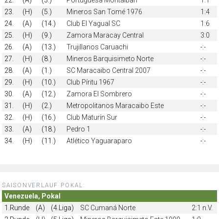
23.
(H)
(5.)
Mineros San Tomé 1976
1:4
24.
(A)
(14.)
Club El Yagual SC
1:6
25.
(H)
(9.)
Zamora Maracay Central
3:0
26.
(A)
(13.)
Trujillanos Caruachi
-:-
27.
(H)
(8.)
Mineros Barquisimeto Norte
-:-
28.
(A)
(1.)
SC Maracaibo Central 2007
-:-
29.
(H)
(10.)
Club Píritu 1967
-:-
30.
(A)
(12.)
Zamora El Sombrero
-:-
31.
(H)
(2.)
Metropolitanos Maracaibo Este
-:-
32.
(H)
(16.)
Club Maturín Sur
-:-
33.
(A)
(18.)
Pedro 1
-:-
34.
(H)
(11.)
Atlético Yaguaraparo
-:-
SAISONVERLAUF POKAL:
Venezuela, Pokal
1.Runde
(A)
(4.Liga)
SC Cumaná Norte
2:1 n.V.