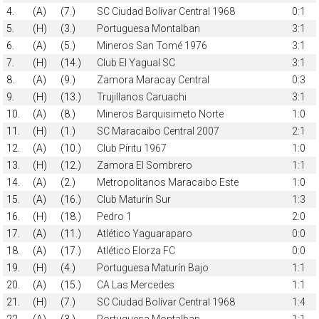
4.
(A)
(7.)
SC Ciudad Bolívar Central 1968
0:1
5.
(H)
(3.)
Portuguesa Montalban
3:1
6.
(A)
(5.)
Mineros San Tomé 1976
3:1
7.
(H)
(14.)
Club El Yagual SC
3:1
8.
(A)
(9.)
Zamora Maracay Central
0:3
9.
(H)
(13.)
Trujillanos Caruachi
3:1
10.
(A)
(8.)
Mineros Barquisimeto Norte
1:0
11.
(H)
(1.)
SC Maracaibo Central 2007
2:1
12.
(A)
(10.)
Club Píritu 1967
1:0
13.
(H)
(12.)
Zamora El Sombrero
1:1
14.
(A)
(2.)
Metropolitanos Maracaibo Este
1:0
15.
(A)
(16.)
Club Maturín Sur
1:3
16.
(H)
(18.)
Pedro 1
2:0
17.
(A)
(11.)
Atlético Yaguaraparo
0:0
18.
(A)
(17.)
Atlético Elorza FC
0:0
19.
(H)
(4.)
Portuguesa Maturín Bajo
1:1
20.
(A)
(15.)
CA Las Mercedes
1:1
21.
(H)
(7.)
SC Ciudad Bolívar Central 1968
1:4
22.
(A)
(3.)
Portuguesa Montalban
1:1