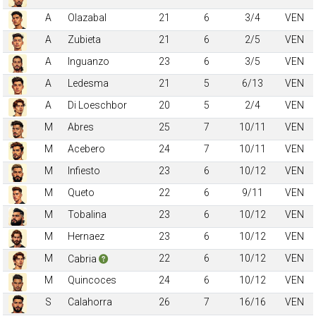
A
Olazabal
21
6
3/4
VEN
A
Zubieta
21
6
2/5
VEN
A
Inguanzo
23
6
3/5
VEN
A
Ledesma
21
5
6/13
VEN
A
Di Loeschbor
20
5
2/4
VEN
M
Abres
25
7
10/11
VEN
M
Acebero
24
7
10/11
VEN
M
Infiesto
23
6
10/12
VEN
M
Queto
22
6
9/11
VEN
M
Tobalina
23
6
10/12
VEN
M
Hernaez
23
6
10/12
VEN
M
22
6
10/12
VEN
Cabria
M
Quincoces
24
6
10/12
VEN
S
Calahorra
26
7
16/16
VEN