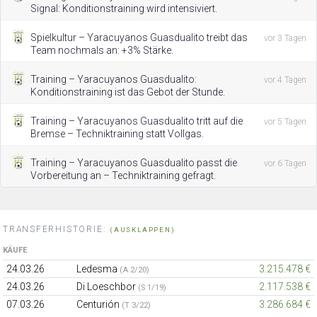
Signal: Konditionstraining wird intensiviert.
Spielkultur – Yaracuyanos Guasdualito treibt das
vor 3 Tagen
Team nochmals an: +3% Stärke.
Training – Yaracuyanos Guasdualito:
vor 4 Tagen
Konditionstraining ist das Gebot der Stunde.
Training – Yaracuyanos Guasdualito tritt auf die
vor 5 Tagen
Bremse – Techniktraining statt Vollgas.
Training – Yaracuyanos Guasdualito passt die
vor 6 Tagen
Vorbereitung an – Techniktraining gefragt.
TRANSFERHISTORIE:
(AUSKLAPPEN)
KÄUFE
24.03.26
Ledesma
3.215.478 €
(A 2/20)
24.03.26
Di Loeschbor
2.117.538 €
(S 1/19)
07.03.26
Centurión
3.286.684 €
(T 3/22)