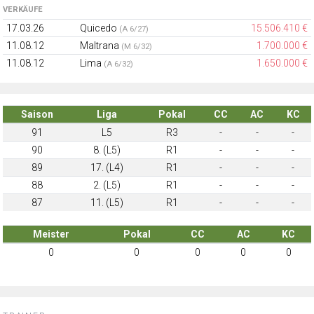
VERKÄUFE
17.03.26
Quicedo
15.506.410 €
(A 6/27)
11.08.12
Maltrana
1.700.000 €
(M 6/32)
11.08.12
Lima
1.650.000 €
(A 6/32)
Saison
Liga
Pokal
CC
AC
KC
91
L5
R3
-
-
-
90
8. (L5)
R1
-
-
-
89
17. (L4)
R1
-
-
-
88
2. (L5)
R1
-
-
-
87
11. (L5)
R1
-
-
-
Meister
Pokal
CC
AC
KC
0
0
0
0
0