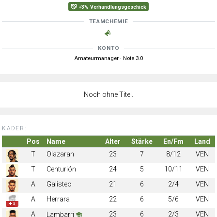
+3% Verhandlungsgeschick
TEAMCHEMIE
KONTO
Amateurmanager · Note 3.0
Noch ohne Titel.
KADER:
Pos
Name
Alter
Stärke
En/Fm
Land
T
Olazaran
23
7
8/12
VEN
T
Centurión
24
5
10/11
VEN
A
Galisteo
21
6
2/4
VEN
A
Herrara
22
6
5/6
VEN
✚ 5
A
23
6
2/3
VEN
Lambarri