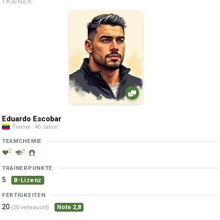
TRAINER:
Eduardo Escobar
Trainer · 45 Jahre
TEAMCHEMIE
2
3
TRAINERPUNKTE
5
B-Lizenz
FERTIGKEITEN
20
Note 2,8
(20 verbraucht)