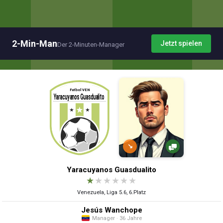
2-Min-Man
Jetzt spielen
Der 2-Minuten-Manager
↘
Yaracuyanos Guasdualito
★
★
★
★
★
★
Venezuela, Liga 5.6, 6.Platz
Jesús Wanchope
Manager · 36 Jahre