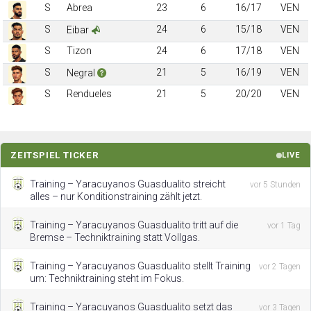
S
Abrea
23
6
16/17
VEN
S
24
6
15/18
VEN
Eibar
S
Tizon
24
6
17/18
VEN
S
21
5
16/19
VEN
Negral
S
Rendueles
21
5
20/20
VEN
ZEITSPIEL TICKER
LIVE
Training – Yaracuyanos Guasdualito streicht
vor 5 Stunden
alles – nur Konditionstraining zählt jetzt.
Training – Yaracuyanos Guasdualito tritt auf die
vor 1 Tag
Bremse – Techniktraining statt Vollgas.
Training – Yaracuyanos Guasdualito stellt Training
vor 2 Tagen
um: Techniktraining steht im Fokus.
Training – Yaracuyanos Guasdualito setzt das
vor 3 Tagen