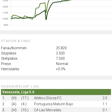
STADION & FANS:
Fanaufkommen:
25.820
Sitzplätze:
2.500
Stehplätze:
7.500
Preise:
Normal
Heimstärke:
+0.3%
SAISONVERLAUF LIGA:
Venezuela, Liga 5.6
1.
(H)
(17.)
Atlético Elorza FC
2:0
2.
(A)
(4.)
Portuguesa Maturín Bajo
1:1
3.
(H)
(15.)
CA Las Mercedes
0:1