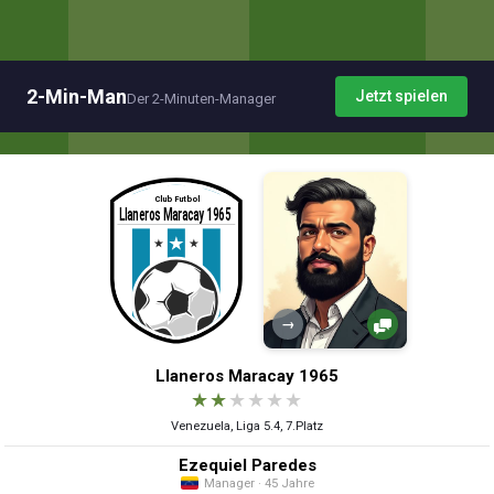
2-Min-Man
Jetzt spielen
Der 2-Minuten-Manager
→
Llaneros Maracay 1965
★
★
★
★
★
★
Venezuela, Liga 5.4, 7.Platz
Ezequiel Paredes
Manager · 45 Jahre