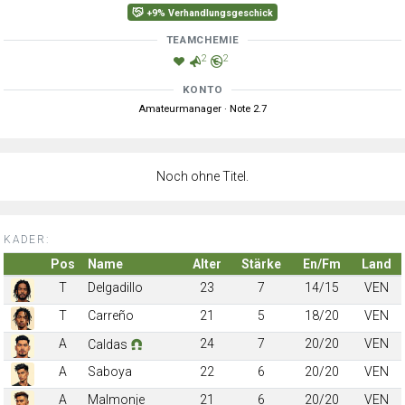
+9% Verhandlungsgeschick
TEAMCHEMIE
2
2
KONTO
Amateurmanager · Note 2.7
Noch ohne Titel.
KADER:
Pos
Name
Alter
Stärke
En/Fm
Land
T
Delgadillo
23
7
14/15
VEN
T
Carreño
21
5
18/20
VEN
A
24
7
20/20
VEN
Caldas
A
Saboya
22
6
20/20
VEN
A
Malmonje
21
6
20/20
VEN