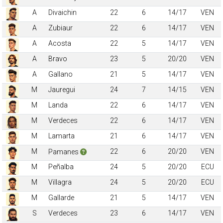
A
Divaichin
22
6
14/17
VEN
A
Zubiaur
22
6
14/17
VEN
A
Acosta
22
5
14/17
VEN
A
Bravo
23
5
20/20
VEN
A
Gallano
21
5
14/17
VEN
M
Jauregui
24
7
14/15
VEN
M
Landa
22
6
14/17
VEN
M
Verdeces
22
6
14/17
VEN
M
Lamarta
21
6
14/17
VEN
M
22
6
20/20
VEN
Pamanes
M
Peñalba
24
5
20/20
ECU
M
Villagra
24
5
20/20
ECU
M
Gallarde
21
5
14/17
VEN
S
Verdeces
23
6
14/17
VEN