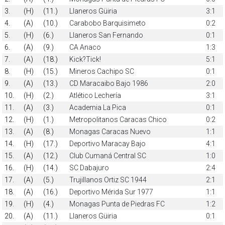
3.
(H)
(11.)
Llaneros Güiria
3:1
4.
(A)
(10.)
Carabobo Barquisimeto
0:2
5.
(H)
(6.)
Llaneros San Fernando
0:1
6.
(A)
(9.)
CA Anaco
1:3
7.
(A)
(18.)
Kick?Tick!
5:1
8.
(H)
(15.)
Mineros Cachipo SC
0:1
9.
(A)
(13.)
CD Maracaibo Bajo 1986
2:0
10.
(H)
(2.)
Atlético Lechería
3:1
11.
(A)
(3.)
Academia La Pica
0:1
12.
(H)
(1.)
Metropolitanos Caracas Chico
0:2
13.
(A)
(8.)
Monagas Caracas Nuevo
1:1
14.
(H)
(17.)
Deportivo Maracay Bajo
4:1
15.
(A)
(12.)
Club Cumaná Central SC
1:0
16.
(H)
(14.)
SC Dabajuro
2:4
17.
(A)
(5.)
Trujillanos Ortiz SC 1944
2:1
18.
(A)
(16.)
Deportivo Mérida Sur 1977
1:1
19.
(H)
(4.)
Monagas Punta de Piedras FC
1:2
20.
(A)
(11.)
Llaneros Güiria
0:1