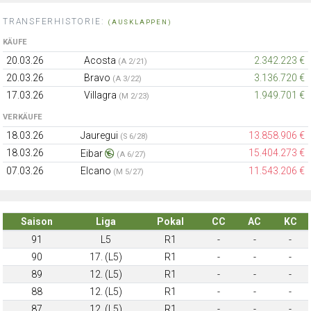
TRANSFERHISTORIE:
(AUSKLAPPEN)
KÄUFE
20.03.26
Acosta
2.342.223 €
(A 2/21)
20.03.26
Bravo
3.136.720 €
(A 3/22)
17.03.26
Villagra
1.949.701 €
(M 2/23)
VERKÄUFE
18.03.26
Jauregui
13.858.906 €
(S 6/28)
18.03.26
15.404.273 €
Eibar
(A 6/27)
07.03.26
Elcano
11.543.206 €
(M 5/27)
Saison
Liga
Pokal
CC
AC
KC
91
L5
R1
-
-
-
90
17. (L5)
R1
-
-
-
89
12. (L5)
R1
-
-
-
88
12. (L5)
R1
-
-
-
87
12. (L5)
R1
-
-
-