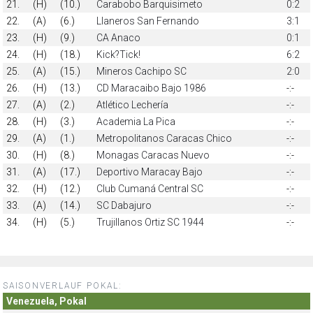
21.
(H)
(10.)
Carabobo Barquisimeto
0:2
22.
(A)
(6.)
Llaneros San Fernando
3:1
23.
(H)
(9.)
CA Anaco
0:1
24.
(H)
(18.)
Kick?Tick!
6:2
25.
(A)
(15.)
Mineros Cachipo SC
2:0
26.
(H)
(13.)
CD Maracaibo Bajo 1986
-:-
27.
(A)
(2.)
Atlético Lechería
-:-
28.
(H)
(3.)
Academia La Pica
-:-
29.
(A)
(1.)
Metropolitanos Caracas Chico
-:-
30.
(H)
(8.)
Monagas Caracas Nuevo
-:-
31.
(A)
(17.)
Deportivo Maracay Bajo
-:-
32.
(H)
(12.)
Club Cumaná Central SC
-:-
33.
(A)
(14.)
SC Dabajuro
-:-
34.
(H)
(5.)
Trujillanos Ortiz SC 1944
-:-
SAISONVERLAUF POKAL:
Venezuela, Pokal