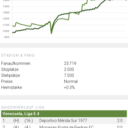
STADION & FANS:
Fanaufkommen:
23.719
Sitzplätze:
2.500
Stehplätze:
7.500
Preise:
Normal
Heimstärke:
+0.3%
SAISONVERLAUF LIGA:
Venezuela, Liga 5.4
1.
(H)
(16.)
Deportivo Mérida Sur 1977
2:0
2.
(A)
(4.)
Monagas Punta de Piedras FC
0:0