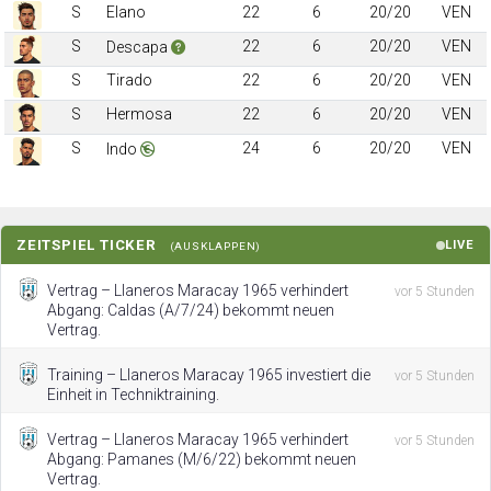
S
Elano
22
6
20/20
VEN
S
22
6
20/20
VEN
Descapa
S
Tirado
22
6
20/20
VEN
S
Hermosa
22
6
20/20
VEN
S
24
6
20/20
VEN
Indo
ZEITSPIEL TICKER
LIVE
(AUSKLAPPEN)
Vertrag – Llaneros Maracay 1965 verhindert
vor 5 Stunden
Abgang: Caldas (A/7/24) bekommt neuen
Vertrag.
Training – Llaneros Maracay 1965 investiert die
vor 5 Stunden
Einheit in Techniktraining.
Vertrag – Llaneros Maracay 1965 verhindert
vor 5 Stunden
Abgang: Pamanes (M/6/22) bekommt neuen
Vertrag.