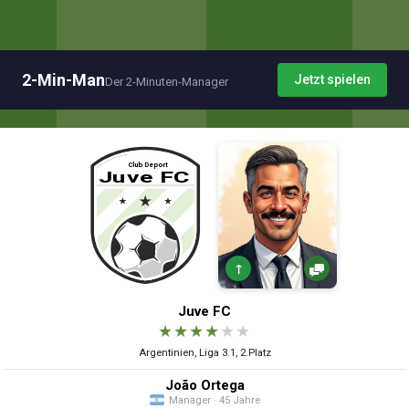
2-Min-Man
Jetzt spielen
Der 2-Minuten-Manager
↑
Juve FC
★
★
★
★
★
★
Argentinien, Liga 3.1, 2.Platz
João Ortega
Manager · 45 Jahre