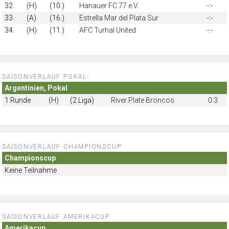
32.
(H)
(10.)
Hanauer FC 77 e.V.
-:-
33.
(A)
(16.)
Estrella Mar del Plata Sur
-:-
34.
(H)
(11.)
AFC Turhal United
-:-
SAISONVERLAUF POKAL:
Argentinien, Pokal
1.Runde
(H)
(2.Liga)
River Plate Broncos
0:3
SAISONVERLAUF CHAMPIONSCUP
Championscup
Keine Teilnahme
SAISONVERLAUF AMERIKACUP
Amerikacup