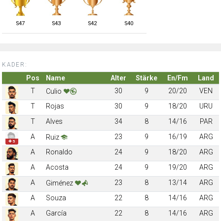
S
47
S
43
S
42
S
40
KADER:
Pos
Name
Alter
Stärke
En/Fm
Land
T
30
9
20/20
VEN
Culio
T
Rojas
30
9
18/20
URU
T
Alves
34
8
14/16
PAR
A
23
9
16/19
ARG
Ruiz
✚ 5
A
Ronaldo
24
9
18/20
ARG
A
Acosta
24
9
19/20
ARG
A
23
8
13/14
ARG
Giménez
A
Souza
22
8
14/16
ARG
A
García
22
8
14/16
ARG