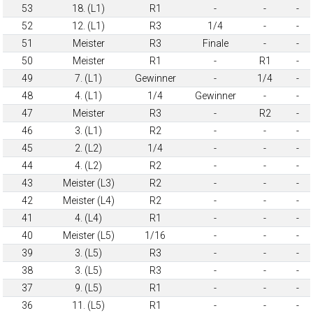
53
18. (L1)
R1
-
-
-
52
12. (L1)
R3
1/4
-
-
51
Meister
R3
Finale
-
-
50
Meister
R1
-
R1
-
49
7. (L1)
Gewinner
-
1/4
-
48
4. (L1)
1/4
Gewinner
-
-
47
Meister
R3
-
R2
-
46
3. (L1)
R2
-
-
-
45
2. (L2)
1/4
-
-
-
44
4. (L2)
R2
-
-
-
43
Meister (L3)
R2
-
-
-
42
Meister (L4)
R2
-
-
-
41
4. (L4)
R1
-
-
-
40
Meister (L5)
1/16
-
-
-
39
3. (L5)
R3
-
-
-
38
3. (L5)
R3
-
-
-
37
9. (L5)
R1
-
-
-
36
11. (L5)
R1
-
-
-