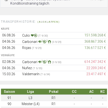
Konditionstraining täglich.
TRANSFERHISTORIE:
(AUSKLAPPEN)
KÄUFE
06.08.26
151.598.268 €
Culio
(T 9/30)
2
2
04.06.26
368.867.306 €
Carbonari
(S 9/29)
04.06.26
Rojas
136.617.521 €
(T 9/29)
VERKÄUFE
2
2
02.08.26
614.247.342 €
Carbonari
(S 9/30)
04.06.26
Nuñez
22.209.240 €
(T 5/35)
15.03.26
Valdemarín
23.417.497 €
(T 6/34)
Saison
Liga
Pokal
CC
AC
KC
91
L3
R1
-
-
-
90
Meister (L4)
R1
-
-
-