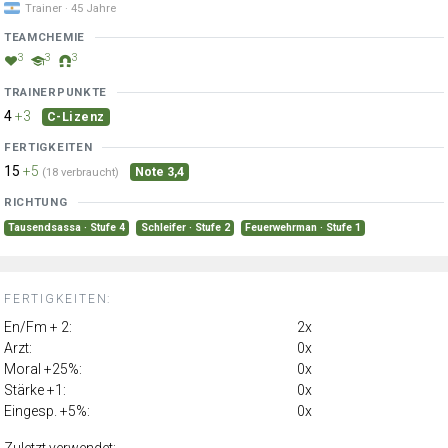
Trainer · 45 Jahre
TEAMCHEMIE
3
3
3
TRAINERPUNKTE
4
+3
C-Lizenz
FERTIGKEITEN
15
+5
Note 3,4
(18 verbraucht)
RICHTUNG
Tausendsassa · Stufe 4
Schleifer · Stufe 2
Feuerwehrman · Stufe 1
FERTIGKEITEN:
En/Fm + 2:
2x
Arzt:
0x
Moral +25%:
0x
Stärke +1:
0x
Eingesp. +5%:
0x
Zuletzt verwendet: