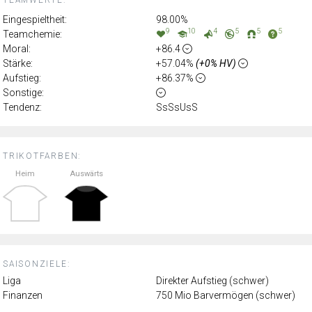
Eingespieltheit:
98.00%
9
10
4
5
5
5
Teamchemie:
Moral:
+86.4
Stärke:
+57.04%
(+0% HV)
Aufstieg:
+86.37%
Sonstige:
Tendenz:
SsSsUsS
TRIKOTFARBEN:
Heim
Auswärts
SAISONZIELE:
Liga
Direkter Aufstieg (schwer)
Finanzen
750 Mio Barvermögen (schwer)