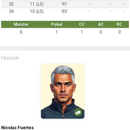
35
11. (L5)
R1
-
-
-
34
13. (L5)
R3
-
-
-
Meister
Pokal
CC
AC
KC
6
1
1
0
0
TRAINER:
Nicolas Fuertes