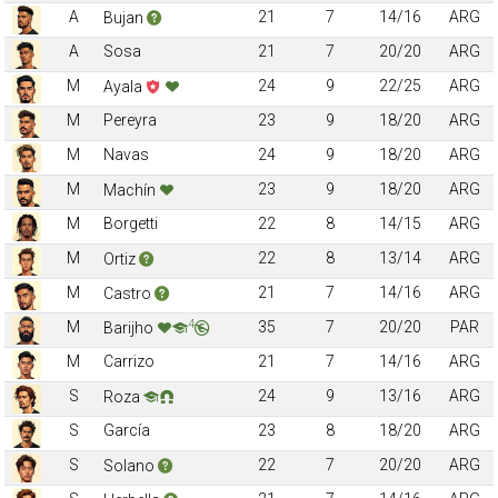
A
21
7
14/16
ARG
Bujan
A
Sosa
21
7
20/20
ARG
M
24
9
22/25
ARG
Ayala
M
Pereyra
23
9
18/20
ARG
M
Navas
24
9
18/20
ARG
M
23
9
18/20
ARG
Machín
M
Borgetti
22
8
14/15
ARG
M
22
8
13/14
ARG
Ortiz
M
21
7
14/16
ARG
Castro
4
M
35
7
20/20
PAR
Barijho
M
Carrizo
21
7
14/16
ARG
S
24
9
13/16
ARG
Roza
S
García
23
8
18/20
ARG
S
22
7
20/20
ARG
Solano