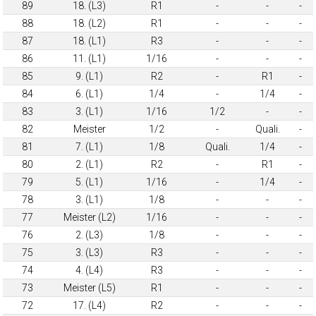
89
18. (L3)
R1
-
-
-
88
18. (L2)
R1
-
-
-
87
18. (L1)
R3
-
-
-
86
11. (L1)
1/16
-
-
-
85
9. (L1)
R2
-
R1
-
84
6. (L1)
1/4
-
1/4
-
83
3. (L1)
1/16
1/2
-
-
82
Meister
1/2
-
Quali.
-
81
7. (L1)
1/8
Quali.
1/4
-
80
2. (L1)
R2
-
R1
-
79
5. (L1)
1/16
-
1/4
-
78
3. (L1)
1/8
-
-
-
77
Meister (L2)
1/16
-
-
-
76
2. (L3)
1/8
-
-
-
75
3. (L3)
R3
-
-
-
74
4. (L4)
R3
-
-
-
73
Meister (L5)
R1
-
-
-
72
17. (L4)
R2
-
-
-