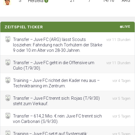
S
21
7
14/16
ARG
Herbella
ZEITSPIEL TICKER
LIVE
Transfer – Juve FC (ARG) lässt Scouts
vor 11 Stunden
losziehen: Fahndung nach Torhütern der Stärke
9 oder 10 im Alter von 28-30 Jahren.
Transfer – Juve FC geht in die Offensive um
vor 11 Stunden
Culio (T/9/30).
Training – Juve FC richtet den Kader neu aus –
vor 4 Tagen
Techniktraining im Zentrum.
Transfer – Juve FC trennt sich: Rojas (T/9/30)
vor 5 Tagen
steht zum Verkauf.
Transfer – 614,2 Mio. € rein: Juve FC trennt sich
vor 5 Tagen
von Carbonari (S/9/30).
Training – Juve FC setzt auf Systematik:
vor 5 Tagen