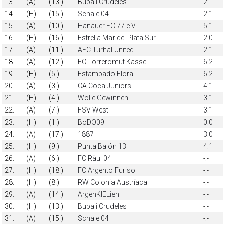
13.
(A)
(13.)
Bubali Crudeles
2:1
14.
(H)
(15.)
Schale 04
2:1
15.
(A)
(10.)
Hanauer FC 77 e.V.
5:1
16.
(H)
(16.)
Estrella Mar del Plata Sur
2:0
17.
(A)
(11.)
AFC Turhal United
2:1
18.
(A)
(12.)
FC Torreromut Kassel
6:2
19.
(H)
(5.)
Estampado Floral
6:2
20.
(A)
(3.)
CA Coca Juniors
4:1
21.
(H)
(4.)
Wolle Gewinnen
3:1
22.
(A)
(7.)
FSV West
3:1
23.
(H)
(1.)
BoDO09
0:0
24.
(A)
(17.)
1887
3:0
25.
(H)
(9.)
Punta Balón 13
4:1
26.
(A)
(6.)
FC Ràul 04
-:-
27.
(H)
(18.)
FC Argento Furiso
-:-
28.
(H)
(8.)
RW Colonia Austríaca
-:-
29.
(A)
(14.)
ArgenKIELien
-:-
30.
(H)
(13.)
Bubali Crudeles
-:-
31.
(A)
(15.)
Schale 04
-:-