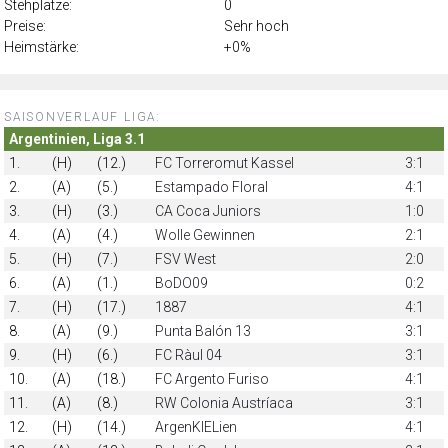
Stehplätze:
0
Preise:
Sehr hoch
Heimstärke:
+0%
SAISONVERLAUF LIGA:
Argentinien, Liga 3.1
1.
(H)
(12.)
FC Torreromut Kassel
3:1
2.
(A)
(5.)
Estampado Floral
4:1
3.
(H)
(3.)
CA Coca Juniors
1:0
4.
(A)
(4.)
Wolle Gewinnen
2:1
5.
(H)
(7.)
FSV West
2:0
6.
(A)
(1.)
BoDO09
0:2
7.
(H)
(17.)
1887
4:1
8.
(A)
(9.)
Punta Balón 13
3:1
9.
(H)
(6.)
FC Ràul 04
3:1
10.
(A)
(18.)
FC Argento Furiso
4:1
11.
(A)
(8.)
RW Colonia Austríaca
3:1
12.
(H)
(14.)
ArgenKIELien
4:1