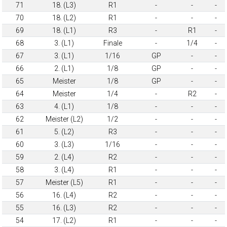
71
18. (L3)
R1
-
-
-
70
18. (L2)
R1
-
-
-
69
18. (L1)
R3
-
R1
-
68
3. (L1)
Finale
-
1/4
-
67
3. (L1)
1/16
GP
-
-
66
2. (L1)
1/8
GP
-
-
65
Meister
1/8
GP
-
-
64
Meister
1/4
-
R2
-
63
4. (L1)
1/8
-
-
-
62
Meister (L2)
1/2
-
-
-
61
5. (L2)
R3
-
-
-
60
3. (L3)
1/16
-
-
-
59
2. (L4)
R2
-
-
-
58
3. (L4)
R1
-
-
-
57
Meister (L5)
R1
-
-
-
56
16. (L4)
R2
-
-
-
55
16. (L3)
R2
-
-
-
54
17. (L2)
R1
-
-
-