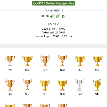
+23.5% Verhandlungsgeschick
TEAMCHEMIE
3
3
KONTO
Gespielt von: FakeD
Dabei seit: 24.09.06
Letztes Login: 05.08. 16:50 Uhr
S
90
S
82
S
77
S
73
S
65
S
64
S
62
S
57
S
51
S
50
S
49
S
48