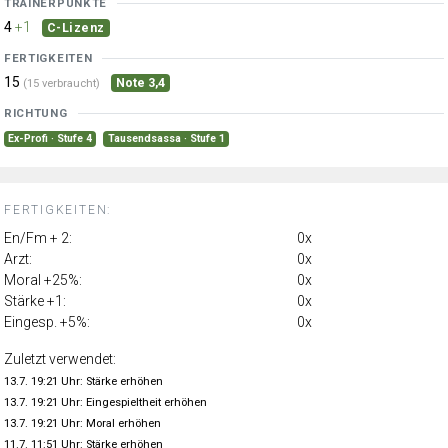
TRAINERPUNKTE
4
+1
C-Lizenz
FERTIGKEITEN
15
Note 3,4
(15 verbraucht)
RICHTUNG
Ex-Profi · Stufe 4
Tausendsassa · Stufe 1
FERTIGKEITEN:
En/Fm + 2:
0x
Arzt:
0x
Moral +25%:
0x
Stärke +1:
0x
Eingesp. +5%:
0x
Zuletzt verwendet:
13.7. 19:21 Uhr: Stärke erhöhen
13.7. 19:21 Uhr: Eingespieltheit erhöhen
13.7. 19:21 Uhr: Moral erhöhen
11.7. 11:51 Uhr: Stärke erhöhen