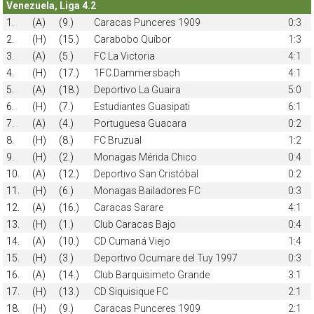
Venezuela, Liga 4.2
1.
(A)
(9.)
Caracas Punceres 1909
0:3
2.
(H)
(15.)
Carabobo Quíbor
1:3
3.
(A)
(5.)
FC La Victoria
4:1
4.
(H)
(17.)
1FC.Dammersbach
4:1
5.
(A)
(18.)
Deportivo La Guaira
5:0
6.
(H)
(7.)
Estudiantes Guasipati
6:1
7.
(A)
(4.)
Portuguesa Guacara
0:2
8.
(H)
(8.)
FC Bruzual
1:2
9.
(H)
(2.)
Monagas Mérida Chico
0:4
10.
(A)
(12.)
Deportivo San Cristóbal
0:2
11.
(H)
(6.)
Monagas Bailadores FC
0:3
12.
(A)
(16.)
Caracas Sarare
4:1
13.
(H)
(1.)
Club Caracas Bajo
0:4
14.
(A)
(10.)
CD Cumaná Viejo
1:4
15.
(H)
(3.)
Deportivo Ocumare del Tuy 1997
0:3
16.
(A)
(14.)
Club Barquisimeto Grande
3:1
17.
(H)
(13.)
CD Siquisique FC
2:1
18.
(H)
(9.)
Caracas Punceres 1909
2:1