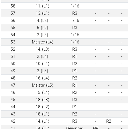
58
11. (L1)
1/16
-
-
-
57
13. (L1)
R3
-
-
-
56
4. (L2)
1/16
-
-
-
55
6. (L2)
R3
-
-
-
54
2. (L3)
1/16
-
-
-
53
Meister (L4)
1/16
-
-
-
52
14. (L3)
R3
-
-
-
51
2. (L4)
R1
-
-
-
50
10. (L4)
R2
-
-
-
49
2. (L5)
R1
-
-
-
48
16. (L4)
R2
-
-
-
47
Meister (L5)
R1
-
-
-
46
15. (L4)
R2
-
-
-
45
18. (L3)
R3
-
-
-
44
18. (L2)
R1
-
-
-
43
18. (L1)
R2
-
-
-
42
14. (L1)
R3
-
R2
-
41
14. (L1)
Gewinner
GP
-
-