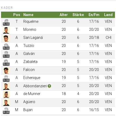
KADER:
Pos
Name
Alter
Stärke
En/Fm
Land
T
Riquelme
20
6
17/16
VEN
TL (2)
T
Moreno
20
6
20/20
VEN
A
San Laganá
20
6
20/18
CHI
A
Tuzzio
20
6
17/16
VEN
TL (2)
A
Galván
20
6
17/16
VEN
TL (2)
A
Zabaleta
19
5
17/16
VEN
TL (2)
A
Falcon
20
5
20/20
VEN
A
Echenique
19
5
17/16
VEN
TL (2)
A
20
5
20/20
VEN
Abbondanzieri
A
de Munner
18
4
20/20
VEN
M
Agüero
20
6
20/20
VEN
M
Bujan
20
6
16/15
VEN
TL (2)