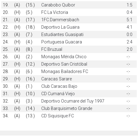
19.
(A)
(15.)
Carabobo Quíbor
1:5
20.
(H)
(5.)
FC La Victoria
0:4
21.
(A)
(17.)
1FC.Dammersbach
5:1
22.
(H)
(18.)
Deportivo La Guaira
4:1
23.
(A)
(7.)
Estudiantes Guasipati
0:0
24.
(H)
(4.)
Portuguesa Guacara
2:4
25.
(A)
(8.)
FC Bruzual
2:0
26.
(A)
(2.)
Monagas Mérida Chico
-:-
27.
(H)
(12.)
Deportivo San Cristóbal
-:-
28.
(A)
(6.)
Monagas Bailadores FC
-:-
29.
(H)
(16.)
Caracas Sarare
-:-
30.
(A)
(1.)
Club Caracas Bajo
-:-
31.
(H)
(10.)
CD Cumaná Viejo
-:-
32.
(A)
(3.)
Deportivo Ocumare del Tuy 1997
-:-
33.
(H)
(14.)
Club Barquisimeto Grande
-:-
34.
(A)
(13.)
CD Siquisique FC
-:-