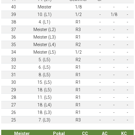
40
Meister
1/8
-
-
-
39
10. (L1)
1/2
-
1/8
-
38
4. (L1)
R1
-
-
-
37
Meister (L2)
R3
-
-
-
36
Meister (L3)
R1
-
-
-
35
Meister (L4)
R2
-
-
-
34
Meister (L5)
1/2
-
-
-
33
5. (L5)
R2
-
-
-
32
6. (L5)
R1
-
-
-
31
8. (L5)
R1
-
-
-
30
15. (L5)
R1
-
-
-
29
18. (L5)
R1
-
-
-
28
11. (L5)
R1
-
-
-
27
18. (L4)
R1
-
-
-
26
18. (L3)
R1
-
-
-
25
7. (L3)
R3
-
-
-
Meister
Pokal
CC
AC
KC