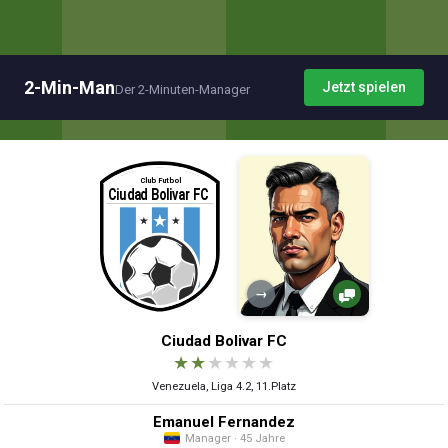
2-Min-Man
Jetzt spielen
Der 2-Minuten-Manager
→
Ciudad Bolivar FC
★
★
★
★
★
★
Venezuela, Liga 4.2, 11.Platz
Emanuel Fernandez
Manager · 45 Jahre