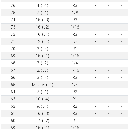
76
4. (L4)
R3
-
-
-
75
7. (L4)
1/8
-
-
-
74
15. (L3)
R3
-
-
-
73
16. (L2)
1/16
-
-
-
72
16. (L1)
R3
-
-
-
71
12. (L1)
1/4
-
-
-
70
3. (L2)
R1
-
-
-
69
15. (L1)
1/16
-
-
-
68
3. (L2)
1/4
-
-
-
67
2. (L3)
1/16
-
-
-
66
3. (L3)
R3
-
-
-
65
Meister (L4)
1/4
-
-
-
64
7. (L4)
R2
-
-
-
63
10. (L4)
R1
-
-
-
62
9. (L4)
R2
-
-
-
61
16. (L3)
R3
-
-
-
60
17. (L2)
R1
-
-
-
59
15. (L1)
1/16
-
-
-