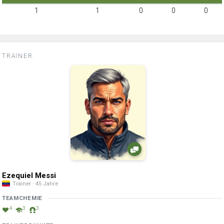
1
1
0
0
0
TRAINER:
Ezequiel Messi
Trainer · 45 Jahre
TEAMCHEMIE
4
3
3