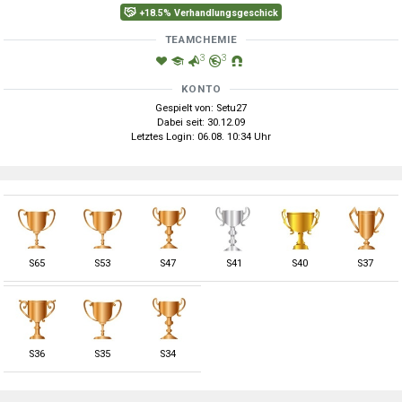
+18.5% Verhandlungsgeschick
TEAMCHEMIE
3
3
KONTO
Gespielt von: Setu27
Dabei seit: 30.12.09
Letztes Login: 06.08. 10:34 Uhr
S
65
S
53
S
47
S
41
S
40
S
37
S
36
S
35
S
34