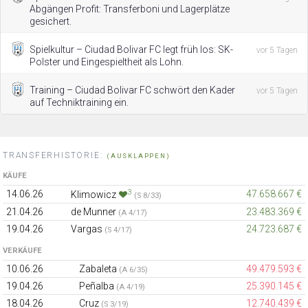
Abgängen Profit: Transferboni und Lagerplätze
gesichert.
Spielkultur – Ciudad Bolivar FC legt früh los: SK-
vor 5 Tagen
Polster und Eingespieltheit als Lohn.
Training – Ciudad Bolivar FC schwört den Kader
vor 5 Tagen
auf Techniktraining ein.
TRANSFERHISTORIE:
(AUSKLAPPEN)
KÄUFE
3
14.06.26
47.658.667 €
Klimowicz
(S 8/33)
21.04.26
de Munner
23.483.369 €
(A 4/17)
19.04.26
Vargas
24.723.687 €
(S 4/17)
VERKÄUFE
10.06.26
Zabaleta
49.479.593 €
(A 6/35)
19.04.26
Peñalba
25.390.145 €
(A 4/19)
18.04.26
Cruz
12.740.439 €
(S 3/19)