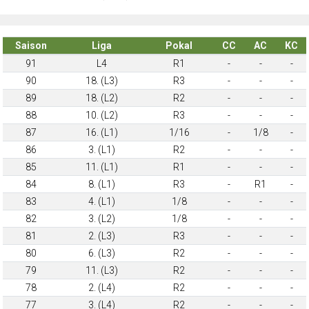
Saison
Liga
Pokal
CC
AC
KC
91
L4
R1
-
-
-
90
18. (L3)
R3
-
-
-
89
18. (L2)
R2
-
-
-
88
10. (L2)
R3
-
-
-
87
16. (L1)
1/16
-
1/8
-
86
3. (L1)
R2
-
-
-
85
11. (L1)
R1
-
-
-
84
8. (L1)
R3
-
R1
-
83
4. (L1)
1/8
-
-
-
82
3. (L2)
1/8
-
-
-
81
2. (L3)
R3
-
-
-
80
6. (L3)
R2
-
-
-
79
11. (L3)
R2
-
-
-
78
2. (L4)
R2
-
-
-
77
3. (L4)
R2
-
-
-