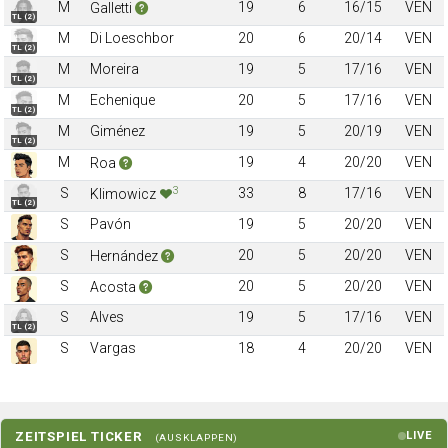
M
19
6
16/15
VEN
Galletti
TL (2)
M
Di Loeschbor
20
6
20/14
VEN
TL (2)
M
Moreira
19
5
17/16
VEN
TL (2)
M
Echenique
20
5
17/16
VEN
TL (2)
M
Giménez
19
5
20/19
VEN
TL (2)
M
19
4
20/20
VEN
Roa
3
S
33
8
17/16
VEN
Klimowicz
TL (2)
S
Pavón
19
5
20/20
VEN
S
20
5
20/20
VEN
Hernández
S
20
5
20/20
VEN
Acosta
S
Alves
19
5
17/16
VEN
TL (2)
S
Vargas
18
4
20/20
VEN
ZEITSPIEL TICKER
LIVE
(AUSKLAPPEN)