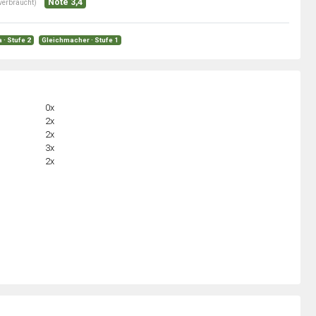
Note 3,4
verbraucht)
· Stufe 2
Gleichmacher · Stufe 1
0x
2x
2x
3x
2x