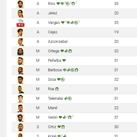
3
2
2
A
Ríos
35
A
Jerez
20
2
2
A
Vargas
35
✚ 6
A
Cejas
19
A
Azconzabal
20
M
Ortega
32
M
Peñalba
31
M
Barbosa
31
M
Sosa
32
M
Roa
31
M
Takenaka
31
M
Mané
22
2
2
M
Verón
37
S
Ortiz
30
2
S
Koné
31