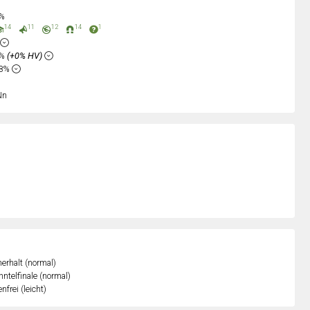
0%
14
11
12
14
1
8%
(+0% HV)
68%
Nn
erhalt (normal)
ntelfinale (normal)
nfrei (leicht)