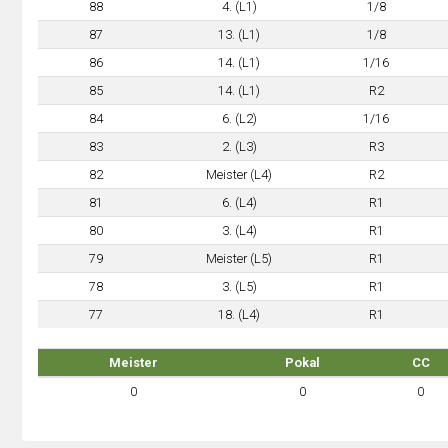
88
4. (L1)
1/8
87
13. (L1)
1/8
86
14. (L1)
1/16
85
14. (L1)
R2
84
6. (L2)
1/16
83
2. (L3)
R3
82
Meister (L4)
R2
81
6. (L4)
R1
80
3. (L4)
R1
79
Meister (L5)
R1
78
3. (L5)
R1
77
18. (L4)
R1
Meister
Pokal
CC
0
0
0