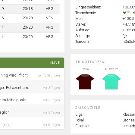
Eingespieltheit:
100.0
9
20/18
ARG
16
Teamchemie:
6
20/20
VEN
Moral:
+130.5
Stärke:
+47.1
4
20/20
ARG
Aufstieg:
+165.
Sonstige:
4
20/20
ARG
Tendenz:
nSnSs
TRIKOTFARBEN:
LIVE
Heim
Auswärts
ing wird Pflicht.
vor 18 Stunden
ger: Rehazentrum.
vor 3 Tagen
 im Mittelpunkt.
vor 3 Tagen
SAISONZIELE:
äglich.
vor 5 Tagen
Liga
Klassen
Pokal
Sechzeh
t jetzt.
vor 8 Tagen
Finanzen
schulde