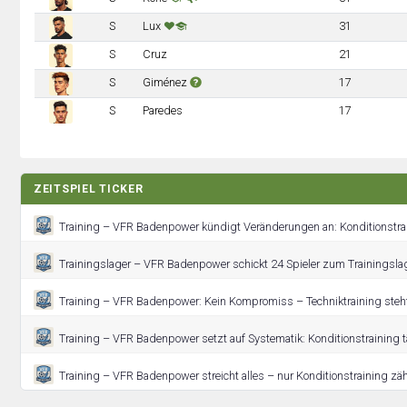
S
Lux
31
S
Cruz
21
S
Giménez
17
S
Paredes
17
ZEITSPIEL TICKER
Training – VFR Badenpower kündigt Veränderungen an: Konditionstrain
Trainingslager – VFR Badenpower schickt 24 Spieler zum Trainingsla
Training – VFR Badenpower: Kein Kompromiss – Techniktraining steht
Training – VFR Badenpower setzt auf Systematik: Konditionstraining t
Training – VFR Badenpower streicht alles – nur Konditionstraining zähl