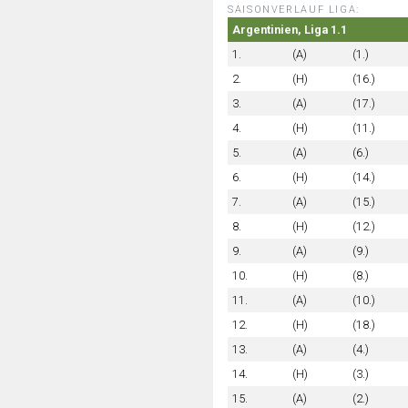
SAISONVERLAUF LIGA:
Argentinien, Liga 1.1
1.
(A)
(1.)
2.
(H)
(16.)
3.
(A)
(17.)
4.
(H)
(11.)
5.
(A)
(6.)
6.
(H)
(14.)
7.
(A)
(15.)
8.
(H)
(12.)
9.
(A)
(9.)
10.
(H)
(8.)
11.
(A)
(10.)
12.
(H)
(18.)
13.
(A)
(4.)
14.
(H)
(3.)
15.
(A)
(2.)