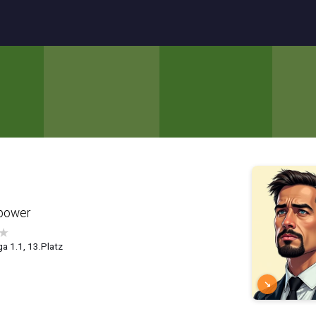
power
★
ga 1.1, 13.Platz
↘