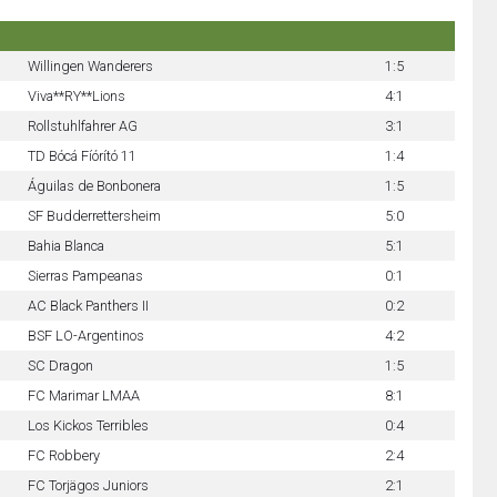
Willingen Wanderers
1:5
Viva**RY**Lions
4:1
Rollstuhlfahrer AG
3:1
TD Bócá Fíórító 11
1:4
Águilas de Bonbonera
1:5
SF Budderrettersheim
5:0
Bahia Blanca
5:1
Sierras Pampeanas
0:1
AC Black Panthers II
0:2
BSF LO-Argentinos
4:2
SC Dragon
1:5
FC Marimar LMAA
8:1
Los Kickos Terribles
0:4
FC Robbery
2:4
FC Torjägos Juniors
2:1