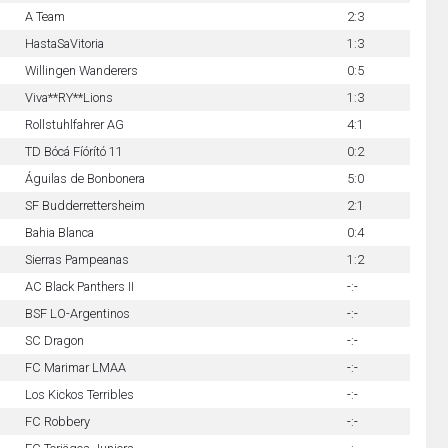
A Team
2:3
HastaSaVitoria
1:3
Willingen Wanderers
0:5
Viva**RY**Lions
1:3
Rollstuhlfahrer AG
4:1
TD Bócá Fíórító 11
0:2
Águilas de Bonbonera
5:0
SF Budderrettersheim
2:1
Bahia Blanca
0:4
Sierras Pampeanas
1:2
AC Black Panthers II
-:-
BSF LO-Argentinos
-:-
SC Dragon
-:-
FC Marimar LMAA
-:-
Los Kickos Terribles
-:-
FC Robbery
-:-