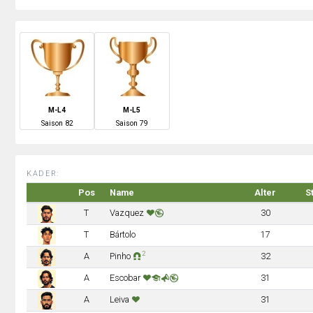
M-L4
M-L5
S
aison
82
S
aison
79
KADER:
Pos
Name
Alter
S
T
Vazquez
30
T
Bártolo
17
2
A
Pinho
32
A
Escobar
31
A
Leiva
31