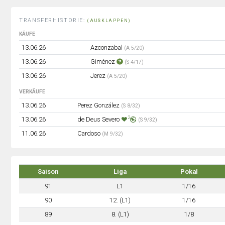
TRANSFERHISTORIE:
(AUSKLAPPEN)
KÄUFE
13.06.26
Azconzabal
(A 5/20)
13.06.26
Giménez
(S 4/17)
13.06.26
Jerez
(A 5/20)
VERKÄUFE
13.06.26
Perez González
(S 8/32)
2
13.06.26
de Deus Severo
(S 9/32)
11.06.26
Cardoso
(M 9/32)
Saison
Liga
Pokal
91
L1
1/16
90
12. (L1)
1/16
89
8. (L1)
1/8