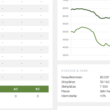
-
-
-
-
-
-
-
-
-
-
-
-
-
-
-
-
-
-
-
-
-
-
-
-
-
-
-
-
-
-
-
-
-
STADION & FANS:
Fanaufkommen:
83.037
-
-
-
Sitzplätze:
50.162
Stehplätze:
7.554
AC
KC
Preise:
Sehr h
Heimstärke:
+0%
0
0