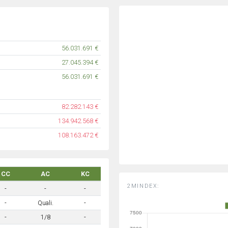
56.031.691 €
27.045.394 €
56.031.691 €
82.282.143 €
134.942.568 €
108.163.472 €
CC
AC
KC
2MINDEX:
-
-
-
-
Quali.
-
-
1/8
-