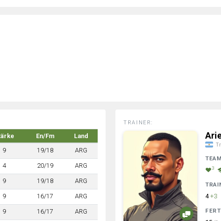
TRAINER:
Ari
tärke
En/Fm
Land
Tr
9
19/18
ARG
TEA
4
20/19
ARG
3
9
19/18
ARG
TRAI
9
16/17
ARG
4
+3
FERT
9
16/17
ARG