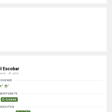
el Escobar
ainer · 45 Jahre
MCHEMIE
4
3
NERPUNKTE
C-Lizenz
IGKEITEN