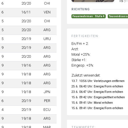
15
(9 
6
20/20
CHI
RICHTUNG
6
16/11
VEN
Feuerwehrman · Stufe 4
Tausendsassa 
5
20/20
CHI
5
20/20
ARG
FERTIGKEITEN:
5
20/19
URU
En/Fm + 2:
9
20/19
ARG
Arzt:
Moral +25%:
9
20/20
ARG
Stärke +1:
Eingesp. +5%:
9
19/16
ARG
9
19/18
ARG
Zuletzt verwendet:
13.7. 10:56 Uhr: Verletzungen entfernen
9
19/18
ARG
25.6. 06:43 Uhr: Energie/Form erhöhen
9
19/18
JPN
23.6. 06:47 Uhr: Energie/Form erhöhen
15.6. 09:42 Uhr: Eingespieltheit erhöhen
6
20/19
PER
15.6. 09:41 Uhr: Moral erhöhen
15.6. 09:41 Uhr: Energie/Form erhöhen
4
20/19
ECU
9
19/18
ARG
9
19/18
MAR
TEAMWERTE: