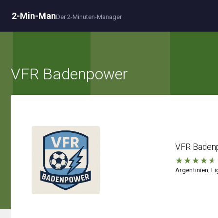
2-Min-Man
Der 2-Minuten-Manager
VFR Badenpower
VFR Baden
★
★
★
★
★
Argentinien, Li