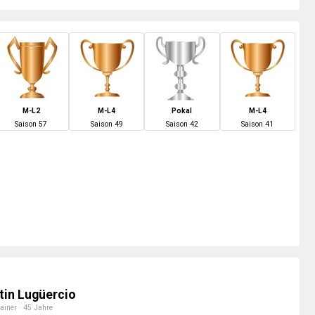
M-L2
M-L4
Pokal
M-L4
S
aison
57
S
aison
49
S
aison
42
S
aison
41
tin Lugüercio
ainer · 45 Jahre