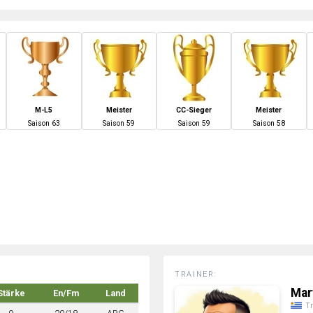
M-L5
Meister
CC-Sieger
Meister
S
aison
63
S
aison
59
S
aison
59
S
aison
58
TRAINER:
Mar
Stärke
En/Fm
Land
Tr