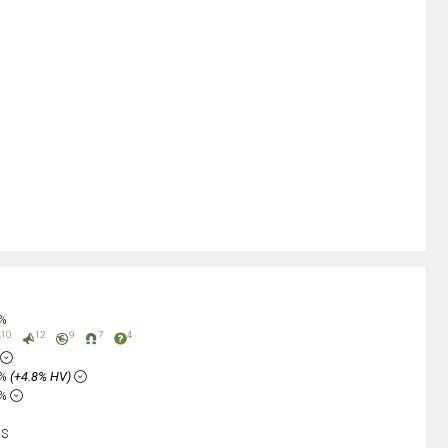
4%
10
12
9
7
4
8%
(+4.8% HV)
4%
sS