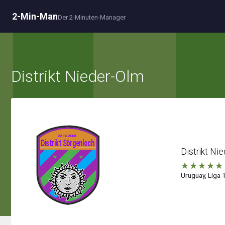
2-Min-Man
Der 2-Minuten-Manager
Distrikt Nieder-Olm
Distrikt Ni
★
★
★
★
★
Uruguay, Liga 1