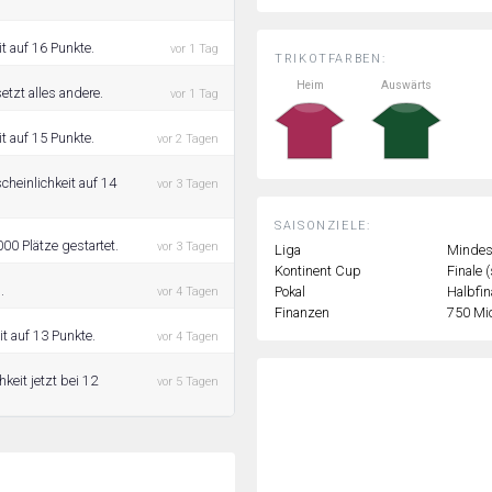
t auf 16 Punkte.
vor 1 Tag
TRIKOTFARBEN:
Heim
Auswärts
etzt alles andere.
vor 1 Tag
t auf 15 Punkte.
vor 2 Tagen
cheinlichkeit auf 14
vor 3 Tagen
SAISONZIELE:
00 Plätze gestartet.
vor 3 Tagen
Liga
Mindest
Kontinent Cup
Finale 
.
Pokal
Halbfin
vor 4 Tagen
Finanzen
750 Mi
t auf 13 Punkte.
vor 4 Tagen
keit jetzt bei 12
vor 5 Tagen