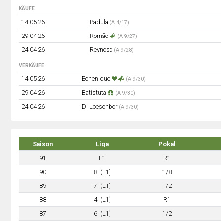
KÄUFE
14.05.26
Padula
(A 4/17)
29.04.26
Romão
(A 9/27)
24.04.26
Reynoso
(A 9/28)
VERKÄUFE
14.05.26
Echenique
(A 9/30)
29.04.26
Batistuta
(A 9/30)
24.04.26
Di Loeschbor
(A 9/30)
Saison
Liga
Pokal
91
L1
R1
90
8. (L1)
1/8
89
7. (L1)
1/2
88
4. (L1)
R1
87
6. (L1)
1/2