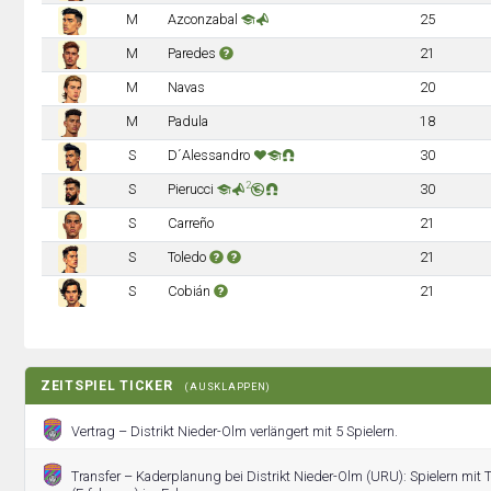
M
Azconzabal
25
M
Paredes
21
M
Navas
20
M
Padula
18
S
D´Alessandro
30
2
S
Pierucci
30
S
Carreño
21
S
Toledo
21
S
Cobián
21
ZEITSPIEL TICKER
(AUSKLAPPEN)
Vertrag – Distrikt Nieder-Olm verlängert mit 5 Spielern.
Transfer – Kaderplanung bei Distrikt Nieder-Olm (URU): Spielern mit