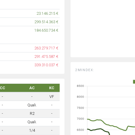
23.146.215 €
299.514.363 €
184.650.734 €
263.279.717 €
291.475.587 €
339.310.037 €
2MINDEX:
CC
AC
KC
-
-
VF
-
Quali.
-
-
R2
-
-
Quali.
-
-
1/4
-