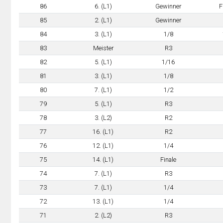
86
6. (L1)
Gewinner
F
85
2. (L1)
Gewinner
84
3. (L1)
1/8
83
Meister
R3
82
5. (L1)
1/16
81
3. (L1)
1/8
80
7. (L1)
1/2
79
5. (L1)
R3
78
3. (L2)
R2
77
16. (L1)
R2
76
12. (L1)
1/4
75
14. (L1)
Finale
74
7. (L1)
R3
73
7. (L1)
1/4
72
13. (L1)
1/4
71
2. (L2)
R3