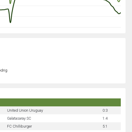
edrig
United Union Uruguay
0:3
Galatasaray SC
1:4
FC Chilliburger
5:1