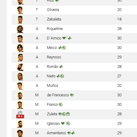
T
Ríos
30
T
Oliveira
20
T
Zabaleta
18
A
Riquelme
28
2
A
D´Amico
30
A
Messi
30
A
Reynoso
29
A
Romão
28
A
Nieto
27
A
Muñoz
20
M
de Francesco
30
M
Franco
30
M
Zuleta
28
✚ 3
2
M
Iglesias
29
M
Armenteros
29