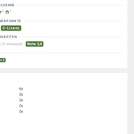
MCHEMIE
3
3
NERPUNKTE
C-Lizenz
IGKEITEN
Note 3,4
(15 verbraucht)
fe 2
6x
0x
0x
0x
0x