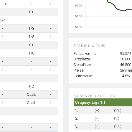
inale
-
-
-
R1
-
1/4
-
-
-
1/8
-
-
1/8
-
-
R1
-
STADION & FANS:
-
1/8
-
Fanaufkommen:
95.574
Sitzplätze:
70.000
-
-
-
Stehplätze:
46.500
-
-
-
Preise:
Sehr ni
Heimstärke:
+4.8%
-
-
-
-
R2
-
-
Quali.
-
SAISONVERLAUF LIGA:
Uruguay, Liga 1.1
-
Quali.
-
1.
(A)
(11.)
-
-
-
2.
(H)
(1.)
-
-
-
3.
(H)
(17.)
-
-
-