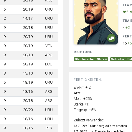
9
20/18
ARG
TEA
6
20/19
URU
3
2
14/17
URU
TRAI
9
20/18
URU
4
+2
FERT
9
20/19
URU
15
+5
9
20/19
VEN
RICHTUNG
9
20/18
ARG
Gleichmacher · Stufe 4
Schleifer · Stu
9
20/19
ECU
8
13/10
URU
FERTIGKEITEN:
5
18/19
URU
En/Fm + 2:
9
18/16
ARG
Arzt:
Moral +25%:
9
20/18
ARG
Stärke +1:
Eingesp. +5%:
9
20/20
URU
9
18/16
URU
Zuletzt verwendet:
13.7. 09:40 Uhr: Energie/Form erhöhen
9
18/16
PER
7.7. 08:23 Uhr: Energie/Form erhöhen