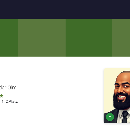
eder-Olm
★
.1, 2.Platz
↑