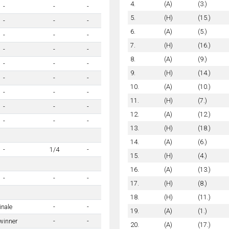
4.
(A)
(3.)
-
-
-
5.
(H)
(15.)
-
-
-
6.
(A)
(5.)
-
-
-
7.
(H)
(16.)
-
-
-
8.
(A)
(9.)
-
-
-
9.
(H)
(14.)
-
-
-
10.
(A)
(10.)
-
-
-
11.
(H)
(7.)
-
-
-
12.
(A)
(12.)
-
-
-
13.
(H)
(18.)
14.
(A)
(6.)
-
1/4
-
15.
(H)
(4.)
16.
(A)
(13.)
-
-
-
17.
(H)
(8.)
18.
(H)
(11.)
inale
-
-
19.
(A)
(1.)
winner
-
-
20.
(A)
(17.)