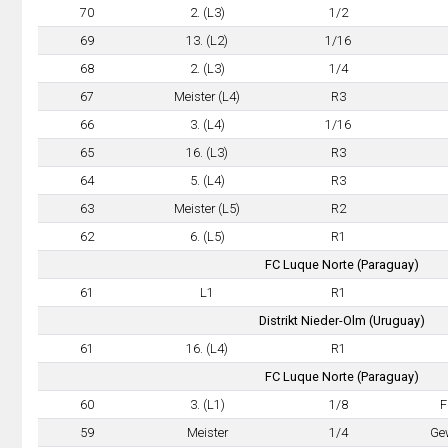
70
2. (L3)
1/2
69
13. (L2)
1/16
68
2. (L3)
1/4
67
Meister (L4)
R3
66
3. (L4)
1/16
65
16. (L3)
R3
64
5. (L4)
R3
63
Meister (L5)
R2
62
6. (L5)
R1
FC Luque Norte (Paraguay)
61
L1
R1
Distrikt Nieder-Olm (Uruguay)
61
16. (L4)
R1
FC Luque Norte (Paraguay)
60
3. (L1)
1/8
F
59
Meister
1/4
Ge