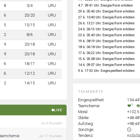
8
3/4
URU
4.7. 09:41 Uhr: Energie/Form erhöhen
29.6. 05:46 Uhr: Energie/Form erhöhen
6
20/20
URU
27.6. 10:40 Uhr: Energie/Form erhöhen
26.6. 13:21 Uhr: Energie/Form erhöhen
5
15/15
URU
24.6. 06:15 Uhr: Energie/Form erhöhen
2
8/6
URU
23.6. 05:40 Uhr: Energie/Form erhöhen
19.6. 08:19 Uhr: Energie/Form erhöhen
9
20/18
URU
18.6. 06:18 Uhr: Energie/Form erhöhen
17.6. 06:22 Uhr: Energie/Form erhöhen
9
20/18
URU
15.6. 05:08 Uhr: Energie/Form erhöhen
6
18/17
URU
14.6. 09:07 Uhr: Energie/Form erhöhen
9.6. 17:33 Uhr: Eingespieltheit erhöhen
6
12/12
URU
2
14/15
URU
TEAMWERTE:
Eingespieltheit:
154.4
9
Teamchemie:
LIVE
Moral:
+102.5
Stärke:
+48.4
Aufstieg:
+98.4
vor 6 Stunden
Sonstige:
Tendenz:
nsSsS
 Teamchemie
vor 17 Stunden