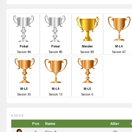
Pokal
Pokal
Meister
M-L4
S
aison
86
S
aison
85
S
aison
83
S
aison
67
M-L5
M-L4
M-L5
S
aison
35
S
aison
13
S
aison
6
KADER:
Pos
Name
Alter