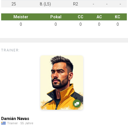
25
8. (L5)
R2
-
-
-
Meister
Pokal
CC
AC
KC
0
0
0
0
0
TRAINER:
Damián Navas
Trainer · 55 Jahre