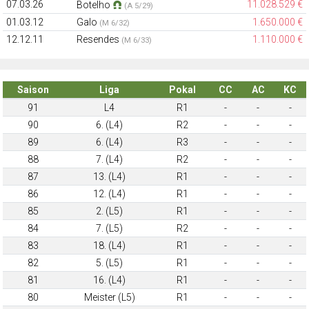
07.03.26
11.028.529 €
Botelho
(A 5/29)
01.03.12
Galo
1.650.000 €
(M 6/32)
12.12.11
Resendes
1.110.000 €
(M 6/33)
Saison
Liga
Pokal
CC
AC
KC
91
L4
R1
-
-
-
90
6. (L4)
R2
-
-
-
89
6. (L4)
R3
-
-
-
88
7. (L4)
R2
-
-
-
87
13. (L4)
R1
-
-
-
86
12. (L4)
R1
-
-
-
85
2. (L5)
R1
-
-
-
84
7. (L5)
R2
-
-
-
83
18. (L4)
R1
-
-
-
82
5. (L5)
R1
-
-
-
81
16. (L4)
R1
-
-
-
80
Meister (L5)
R1
-
-
-