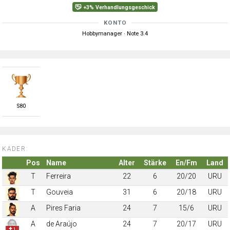
+3% Verhandlungsgeschick
KONTO
Hobbymanager · Note 3.4
S
80
KADER:
Pos
Name
Alter
Stärke
En/Fm
Land
T
Ferreira
22
6
20/20
URU
T
Gouveia
31
6
20/18
URU
A
Pires Faria
24
7
15/6
URU
A
de Araújo
24
7
20/17
URU
✚ 1