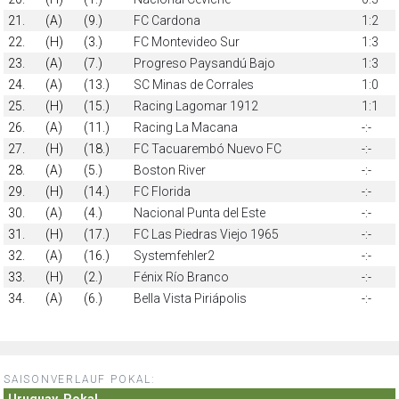
21.
(A)
(9.)
FC Cardona
1:2
22.
(H)
(3.)
FC Montevideo Sur
1:3
23.
(A)
(7.)
Progreso Paysandú Bajo
1:3
24.
(A)
(13.)
SC Minas de Corrales
1:0
25.
(H)
(15.)
Racing Lagomar 1912
1:1
26.
(A)
(11.)
Racing La Macana
-:-
27.
(H)
(18.)
FC Tacuarembó Nuevo FC
-:-
28.
(A)
(5.)
Boston River
-:-
29.
(H)
(14.)
FC Florida
-:-
30.
(A)
(4.)
Nacional Punta del Este
-:-
31.
(H)
(17.)
FC Las Piedras Viejo 1965
-:-
32.
(A)
(16.)
Systemfehler2
-:-
33.
(H)
(2.)
Fénix Río Branco
-:-
34.
(A)
(6.)
Bella Vista Piriápolis
-:-
SAISONVERLAUF POKAL:
Uruguay, Pokal