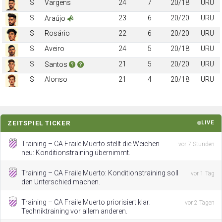
S
Vargens
24
7
20/18
URU
S
23
6
20/20
URU
Araújo
S
Rosário
22
6
20/20
URU
S
Aveiro
24
5
20/18
URU
S
21
5
20/20
URU
Santos
S
Alonso
21
4
20/18
URU
ZEITSPIEL TICKER
LIVE
Training – CA Fraile Muerto stellt die Weichen
vor 7 Stunden
neu: Konditionstraining übernimmt.
Training – CA Fraile Muerto: Konditionstraining soll
vor 1 Tag
den Unterschied machen.
Training – CA Fraile Muerto priorisiert klar:
vor 2 Tagen
Techniktraining vor allem anderen.