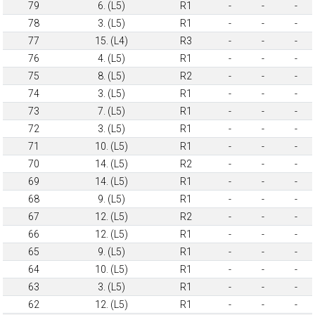
79
6. (L5)
R1
-
-
-
78
3. (L5)
R1
-
-
-
77
15. (L4)
R3
-
-
-
76
4. (L5)
R1
-
-
-
75
8. (L5)
R2
-
-
-
74
3. (L5)
R1
-
-
-
73
7. (L5)
R1
-
-
-
72
3. (L5)
R1
-
-
-
71
10. (L5)
R1
-
-
-
70
14. (L5)
R2
-
-
-
69
14. (L5)
R1
-
-
-
68
9. (L5)
R1
-
-
-
67
12. (L5)
R2
-
-
-
66
12. (L5)
R1
-
-
-
65
9. (L5)
R1
-
-
-
64
10. (L5)
R1
-
-
-
63
3. (L5)
R1
-
-
-
62
12. (L5)
R1
-
-
-