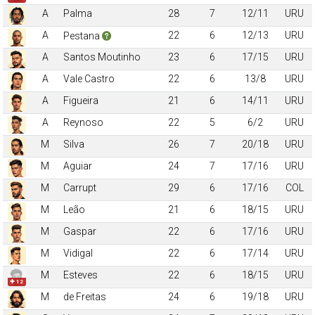
A
Palma
28
7
12/11
URU
A
22
6
12/13
URU
Pestana
A
Santos Moutinho
23
6
17/15
URU
A
Vale Castro
22
6
13/8
URU
A
Figueira
21
6
14/11
URU
A
Reynoso
22
5
6/2
URU
M
Silva
26
7
20/18
URU
M
Aguiar
24
7
17/16
URU
M
Carrupt
29
6
17/16
COL
M
Leão
21
6
18/15
URU
M
Gaspar
22
6
17/16
URU
M
Vidigal
22
6
17/14
URU
M
Esteves
22
6
18/15
URU
✚ 12
M
de Freitas
24
6
19/18
URU