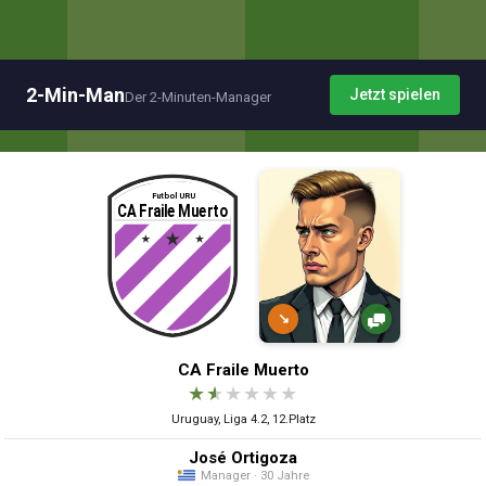
2-Min-Man
Jetzt spielen
Der 2-Minuten-Manager
↘
CA Fraile Muerto
★
★
★
★
★
★
Uruguay, Liga 4.2, 12.Platz
José Ortigoza
Manager · 30 Jahre