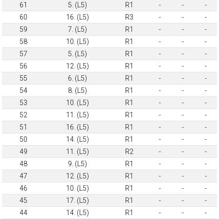
61
5. (L5)
R1
-
-
-
60
16. (L5)
R3
-
-
-
59
7. (L5)
R1
-
-
-
58
10. (L5)
R1
-
-
-
57
5. (L5)
R1
-
-
-
56
12. (L5)
R1
-
-
-
55
6. (L5)
R1
-
-
-
54
8. (L5)
R1
-
-
-
53
10. (L5)
R1
-
-
-
52
11. (L5)
R1
-
-
-
51
16. (L5)
R1
-
-
-
50
14. (L5)
R1
-
-
-
49
11. (L5)
R2
-
-
-
48
9. (L5)
R1
-
-
-
47
12. (L5)
R1
-
-
-
46
10. (L5)
R1
-
-
-
45
17. (L5)
R1
-
-
-
44
14. (L5)
R1
-
-
-