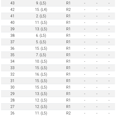
43
9. (L5)
R1
-
-
-
42
15. (L4)
R2
-
-
-
41
2. (L5)
R1
-
-
-
40
11. (L5)
R1
-
-
-
39
13. (L5)
R1
-
-
-
38
6. (L5)
R1
-
-
-
37
5. (L5)
R1
-
-
-
36
15. (L5)
R1
-
-
-
35
7. (L5)
R1
-
-
-
34
10. (L5)
R1
-
-
-
33
15. (L5)
R1
-
-
-
32
16. (L5)
R1
-
-
-
31
15. (L5)
R1
-
-
-
30
15. (L5)
R1
-
-
-
29
13. (L5)
R1
-
-
-
28
12. (L5)
R1
-
-
-
27
12. (L5)
R1
-
-
-
26
11. (L5)
R2
-
-
-