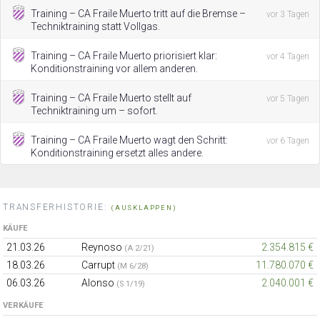
Training – CA Fraile Muerto tritt auf die Bremse –
vor 3 Tagen
Techniktraining statt Vollgas.
Training – CA Fraile Muerto priorisiert klar:
vor 4 Tagen
Konditionstraining vor allem anderen.
Training – CA Fraile Muerto stellt auf
vor 5 Tagen
Techniktraining um – sofort.
Training – CA Fraile Muerto wagt den Schritt:
vor 6 Tagen
Konditionstraining ersetzt alles andere.
TRANSFERHISTORIE:
(AUSKLAPPEN)
KÄUFE
21.03.26
Reynoso
2.354.815 €
(A 2/21)
18.03.26
Carrupt
11.780.070 €
(M 6/28)
06.03.26
Alonso
2.040.001 €
(S 1/19)
VERKÄUFE