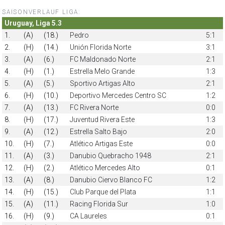
SAISONVERLAUF LIGA:
Uruguay, Liga 5.3
1.
(A)
(18.)
Pedro
5:1
2.
(H)
(14.)
Unión Florida Norte
3:1
3.
(A)
(6.)
FC Maldonado Norte
2:1
4.
(H)
(1.)
Estrella Melo Grande
1:3
5.
(A)
(5.)
Sportivo Artigas Alto
2:1
6.
(H)
(10.)
Deportivo Mercedes Centro SC
1:2
7.
(A)
(13.)
FC Rivera Norte
0:0
8.
(H)
(17.)
Juventud Rivera Este
1:3
9.
(A)
(12.)
Estrella Salto Bajo
2:0
10.
(H)
(7.)
Atlético Artigas Este
0:0
11.
(A)
(3.)
Danubio Quebracho 1948
2:1
12.
(H)
(2.)
Atlético Mercedes Alto
0:1
13.
(A)
(8.)
Danubio Ciervo Blanco FC
1:2
14.
(H)
(15.)
Club Parque del Plata
1:1
15.
(A)
(11.)
Racing Florida Sur
1:0
16.
(H)
(9.)
CA Laureles
0:1