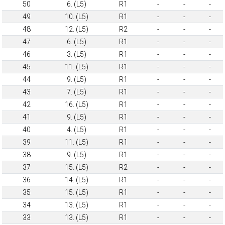
50
6. (L5)
R1
-
-
-
49
10. (L5)
R1
-
-
-
48
12. (L5)
R2
-
-
-
47
6. (L5)
R1
-
-
-
46
3. (L5)
R1
-
-
-
45
11. (L5)
R1
-
-
-
44
9. (L5)
R1
-
-
-
43
7. (L5)
R1
-
-
-
42
16. (L5)
R1
-
-
-
41
9. (L5)
R1
-
-
-
40
4. (L5)
R1
-
-
-
39
11. (L5)
R1
-
-
-
38
9. (L5)
R1
-
-
-
37
15. (L5)
R2
-
-
-
36
14. (L5)
R1
-
-
-
35
15. (L5)
R1
-
-
-
34
13. (L5)
R1
-
-
-
33
13. (L5)
R1
-
-
-