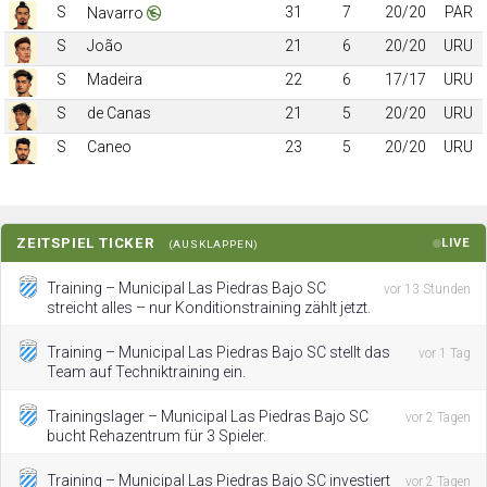
S
31
7
20/20
PAR
Navarro
S
João
21
6
20/20
URU
S
Madeira
22
6
17/17
URU
S
de Canas
21
5
20/20
URU
S
Caneo
23
5
20/20
URU
ZEITSPIEL TICKER
LIVE
(AUSKLAPPEN)
Training – Municipal Las Piedras Bajo SC
vor 13 Stunden
streicht alles – nur Konditionstraining zählt jetzt.
Training – Municipal Las Piedras Bajo SC stellt das
vor 1 Tag
Team auf Techniktraining ein.
Trainingslager – Municipal Las Piedras Bajo SC
vor 2 Tagen
bucht Rehazentrum für 3 Spieler.
Training – Municipal Las Piedras Bajo SC investiert
vor 2 Tagen