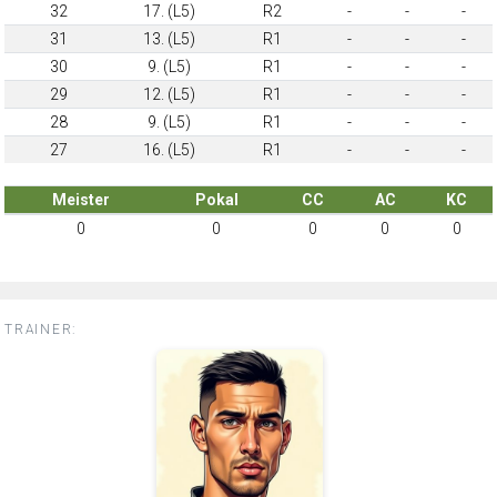
32
17. (L5)
R2
-
-
-
31
13. (L5)
R1
-
-
-
30
9. (L5)
R1
-
-
-
29
12. (L5)
R1
-
-
-
28
9. (L5)
R1
-
-
-
27
16. (L5)
R1
-
-
-
Meister
Pokal
CC
AC
KC
0
0
0
0
0
TRAINER: