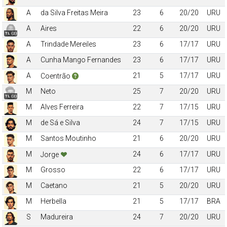
A
da Silva Freitas Meira
23
6
20/20
URU
A
Aires
22
6
20/20
URU
TL (2)
A
Trindade Mereiles
23
6
17/17
URU
A
Cunha Mango Fernandes
23
6
17/17
URU
A
21
5
17/17
URU
Coentrão
M
Neto
25
7
20/20
URU
TL (2)
M
Alves Ferreira
22
7
17/15
URU
M
de Sá e Silva
24
7
17/15
URU
M
Santos Moutinho
21
6
20/20
URU
M
24
6
17/17
URU
Jorge
M
Grosso
22
6
17/17
URU
M
Caetano
21
5
20/20
URU
M
Herbella
21
5
17/17
BRA
S
Madureira
24
7
20/20
URU