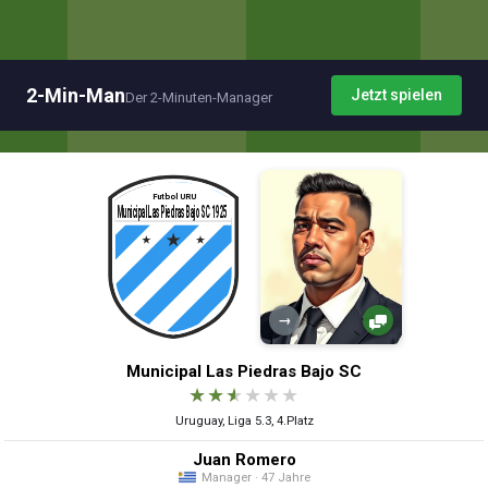
2-Min-Man
Jetzt spielen
Der 2-Minuten-Manager
→
Municipal Las Piedras Bajo SC
★
★
★
★
★
★
Uruguay, Liga 5.3, 4.Platz
Juan Romero
Manager · 47 Jahre