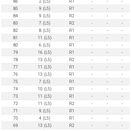
86
2. (L5)
R1
-
-
-
85
9. (L5)
R1
-
-
-
84
9. (L5)
R2
-
-
-
83
7. (L5)
R2
-
-
-
82
8. (L5)
R1
-
-
-
81
11. (L5)
R1
-
-
-
80
6. (L5)
R1
-
-
-
79
16. (L5)
R1
-
-
-
78
13. (L5)
R2
-
-
-
77
11. (L5)
R1
-
-
-
76
13. (L5)
R1
-
-
-
75
7. (L5)
R1
-
-
-
74
10. (L5)
R1
-
-
-
73
11. (L5)
R1
-
-
-
72
11. (L5)
R2
-
-
-
71
9. (L5)
R1
-
-
-
70
4. (L5)
R1
-
-
-
69
13. (L5)
R2
-
-
-