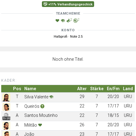
+11% Verhandlungsgeschick
TEAMCHEMIE
2
2
KONTO
Halbprofi · Note 2.5
Noch ohne Titel.
KADER:
Pos
Name
Alter
Stärke
En/Fm
Land
T
29
7
20/20
URU
Silva Valente
T
22
7
17/17
URU
Queirós
A
Santos Moutinho
22
7
18/15
URU
TL (2)
A
26
7
20/20
URU
Militão
A
João
23
7
17/17
URU