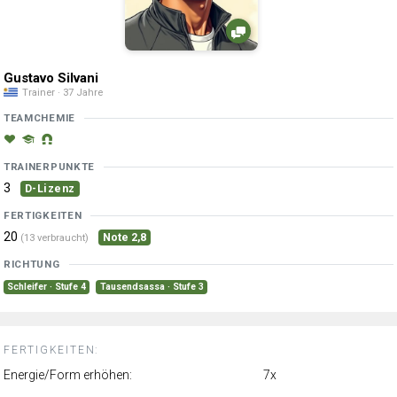
Gustavo Silvani
Trainer · 37 Jahre
TEAMCHEMIE
TRAINERPUNKTE
3
D-Lizenz
FERTIGKEITEN
20
Note 2,8
(13 verbraucht)
RICHTUNG
Schleifer · Stufe 4
Tausendsassa · Stufe 3
FERTIGKEITEN:
Energie/Form erhöhen:
7x