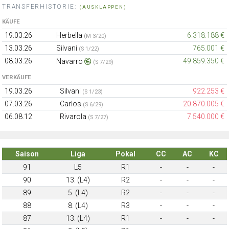
TRANSFERHISTORIE:
(AUSKLAPPEN)
KÄUFE
19.03.26
Herbella
6.318.188 €
(M 3/20)
13.03.26
Silvani
765.001 €
(S 1/22)
08.03.26
49.859.350 €
Navarro
(S 7/29)
VERKÄUFE
19.03.26
Silvani
922.253 €
(S 1/23)
07.03.26
Carlos
20.870.005 €
(S 6/29)
06.08.12
Rivarola
7.540.000 €
(S 7/27)
Saison
Liga
Pokal
CC
AC
KC
91
L5
R1
-
-
-
90
13. (L4)
R2
-
-
-
89
5. (L4)
R2
-
-
-
88
8. (L4)
R3
-
-
-
87
13. (L4)
R1
-
-
-