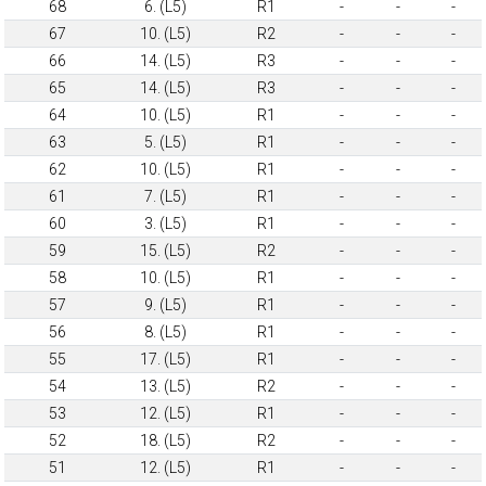
68
6. (L5)
R1
-
-
-
67
10. (L5)
R2
-
-
-
66
14. (L5)
R3
-
-
-
65
14. (L5)
R3
-
-
-
64
10. (L5)
R1
-
-
-
63
5. (L5)
R1
-
-
-
62
10. (L5)
R1
-
-
-
61
7. (L5)
R1
-
-
-
60
3. (L5)
R1
-
-
-
59
15. (L5)
R2
-
-
-
58
10. (L5)
R1
-
-
-
57
9. (L5)
R1
-
-
-
56
8. (L5)
R1
-
-
-
55
17. (L5)
R1
-
-
-
54
13. (L5)
R2
-
-
-
53
12. (L5)
R1
-
-
-
52
18. (L5)
R2
-
-
-
51
12. (L5)
R1
-
-
-