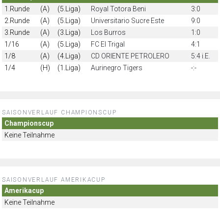
1.Runde
(A)
(5.Liga)
Royal Totora Beni
3:0
2.Runde
(A)
(5.Liga)
Universitario Sucre Este
9:0
3.Runde
(A)
(3.Liga)
Los Burros
1:0
1/16
(A)
(5.Liga)
FC El Trigal
4:1
1/8
(A)
(4.Liga)
CD ORIENTE PETROLERO
5:4 i.E.
1/4
(H)
(1.Liga)
Aurinegro Tigers
-:-
SAISONVERLAUF CHAMPIONSCUP
Championscup
Keine Teilnahme
SAISONVERLAUF AMERIKACUP
Amerikacup
Keine Teilnahme