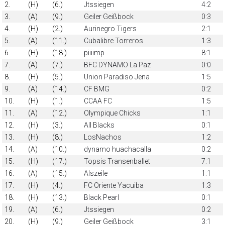
2.
(H)
(6.)
Jtssiegen
4:2
3.
(A)
(9.)
Geiler Geißbock
0:3
4.
(H)
(2.)
Aurinegro Tigers
2:1
5.
(A)
(11.)
Cubalibre Torreros
1:3
6.
(H)
(18.)
piiiimp
8:1
7.
(A)
(7.)
BFC DYNAMO La Paz
0:0
8.
(H)
(5.)
Union Paradiso Jena
1:5
9.
(A)
(14.)
CF BMG
0:2
10.
(H)
(1.)
CCAA FC
1:5
11.
(A)
(12.)
Olympique Chicks
1:1
12.
(H)
(3.)
All Blacks
0:1
13.
(H)
(8.)
LosNachos
1:2
14.
(A)
(10.)
dynamo huachacalla
0:2
15.
(H)
(17.)
Topsis Transenballet
7:1
16.
(A)
(15.)
Alszeile
1:1
17.
(H)
(4.)
FC Oriente Yacuiba
1:3
18.
(H)
(13.)
Black Pearl
0:1
19.
(A)
(6.)
Jtssiegen
0:2
20.
(H)
(9.)
Geiler Geißbock
3:1