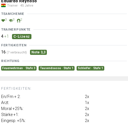
Eduardo Reynoso
Trainer · 45 Jahre
TEAMCHEMIE
3
3
2
TRAINERPUNKTE
4
+1
C-Lizenz
FERTIGKEITEN
16
Note 3,3
(7 verbraucht)
RICHTUNG
Feuerwehrman · Stufe 3
Tausendsassa · Stufe 1
Schleifer · Stufe 1
FERTIGKEITEN:
En/Fm + 2:
2x
Arzt:
1x
Moral +25%:
2x
Stärke +1:
2x
Eingesp. +5%:
2x