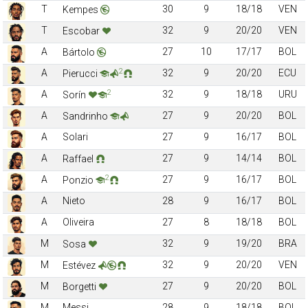
T
30
9
18/18
VEN
Kempes
T
32
9
20/20
VEN
Escobar
A
27
10
17/17
BOL
Bártolo
2
A
32
9
20/20
ECU
Pierucci
2
A
32
9
18/18
URU
Sorín
A
27
9
20/20
BOL
Sandrinho
A
Solari
27
9
16/17
BOL
A
27
9
14/14
BOL
Raffael
2
A
27
9
16/17
BOL
Ponzio
A
Nieto
28
9
16/17
BOL
A
Oliveira
27
8
18/18
BOL
M
32
9
19/20
BRA
Sosa
M
32
9
20/20
VEN
Estévez
M
27
9
20/20
BOL
Borgetti
M
Messi
28
9
18/18
BOL