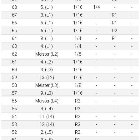
68
5. (L1)
1/16
1/4
-
-
67
3. (L1)
1/16
-
R1
-
66
5. (L1)
1/16
-
R1
-
65
6. (L1)
1/16
-
R2
-
64
8. (L1)
1/4
-
R1
-
63
4. (L1)
1/4
-
-
-
62
Meister (L2)
1/8
-
-
-
61
4. (L2)
1/16
-
-
-
60
3. (L3)
1/16
-
-
-
59
13. (L2)
1/16
-
-
-
58
Meister (L3)
1/8
-
-
-
57
9. (L3)
1/16
-
-
-
56
Meister (L4)
R2
-
-
-
55
4. (L4)
R2
-
-
-
54
11. (L4)
R2
-
-
-
53
12. (L4)
R3
-
-
-
52
2. (L5)
R2
-
-
-
51
3. (L5)
R1
-
-
-