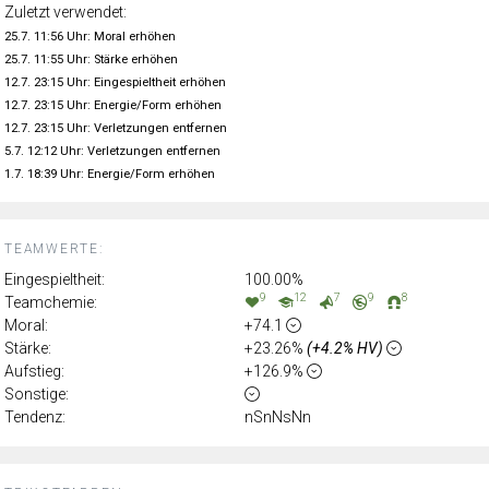
Zuletzt verwendet:
25.7. 11:56 Uhr: Moral erhöhen
25.7. 11:55 Uhr: Stärke erhöhen
12.7. 23:15 Uhr: Eingespieltheit erhöhen
12.7. 23:15 Uhr: Energie/Form erhöhen
12.7. 23:15 Uhr: Verletzungen entfernen
5.7. 12:12 Uhr: Verletzungen entfernen
1.7. 18:39 Uhr: Energie/Form erhöhen
TEAMWERTE:
Eingespieltheit:
100.00%
9
12
7
9
8
Teamchemie:
Moral:
+74.1
Stärke:
+23.26%
(+4.2% HV)
Aufstieg:
+126.9%
Sonstige:
Tendenz:
nSnNsNn