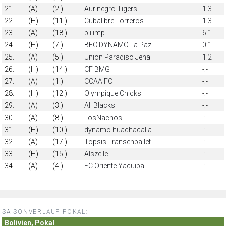
21.
(A)
(2.)
Aurinegro Tigers
1:3
22.
(H)
(11.)
Cubalibre Torreros
1:3
23.
(A)
(18.)
piiiimp
6:1
24.
(H)
(7.)
BFC DYNAMO La Paz
0:1
25.
(A)
(5.)
Union Paradiso Jena
1:2
26.
(H)
(14.)
CF BMG
-:-
27.
(A)
(1.)
CCAA FC
-:-
28.
(H)
(12.)
Olympique Chicks
-:-
29.
(A)
(3.)
All Blacks
-:-
30.
(A)
(8.)
LosNachos
-:-
31.
(H)
(10.)
dynamo huachacalla
-:-
32.
(A)
(17.)
Topsis Transenballet
-:-
33.
(H)
(15.)
Alszeile
-:-
34.
(A)
(4.)
FC Oriente Yacuiba
-:-
SAISONVERLAUF POKAL:
Bolivien, Pokal