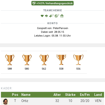
+14.5% Verhandlungsgeschick
TEAMCHEMIE
3
3
KONTO
Gespielt von: PeterPansen
Dabei seit: 28.05.15
Letztes Login: 05.08. 11:55 Uhr
S
88
S
80
S
62
S
58
S
56
KADER:
Pos
Name
Alter
Stärke
En/Fm
Land
T
Ortiz
32
10
20/20
VEN