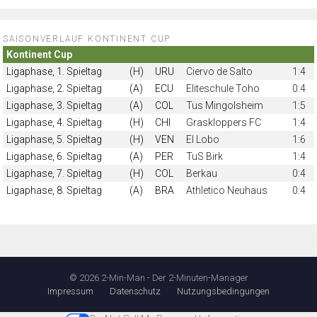
SAISONVERLAUF KONTINENT CUP
Kontinent Cup
Ligaphase, 1. Spieltag
(H)
URU
Ciervo de Salto
1:4
Ligaphase, 2. Spieltag
(A)
ECU
Eliteschule Toho
0:4
Ligaphase, 3. Spieltag
(A)
COL
Tus Mingolsheim
1:5
Ligaphase, 4. Spieltag
(H)
CHI
Graskloppers FC
1:4
Ligaphase, 5. Spieltag
(H)
VEN
El Lobo
1:6
Ligaphase, 6. Spieltag
(A)
PER
TuS Birk
1:4
Ligaphase, 7. Spieltag
(H)
COL
Berkau
0:4
Ligaphase, 8. Spieltag
(A)
BRA
Athletico Neuhaus
0:4
© 2026 2-Min-Man - Der 2-Minuten-Manager
Impressum
Datenschutz
Nutzungsbedingungen