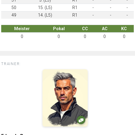
50
15. (L5)
R1
-
-
-
49
14. (L5)
R1
-
-
-
Meister
Pokal
CC
AC
KC
0
0
0
0
0
TRAINER: