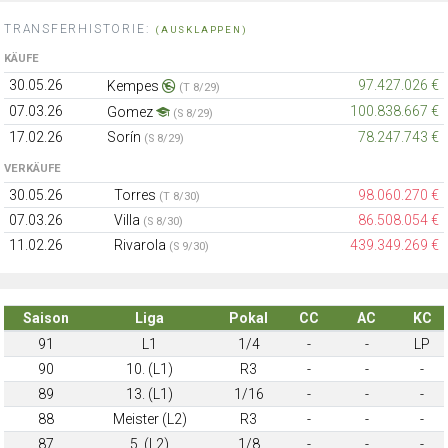
TRANSFERHISTORIE:
(AUSKLAPPEN)
KÄUFE
30.05.26
97.427.026 €
Kempes
(T 8/29)
07.03.26
100.838.667 €
Gomez
(S 8/29)
17.02.26
Sorín
78.247.743 €
(S 8/29)
VERKÄUFE
30.05.26
Torres
98.060.270 €
(T 8/30)
07.03.26
Villa
86.508.054 €
(S 8/30)
11.02.26
Rivarola
439.349.269 €
(S 9/30)
Saison
Liga
Pokal
CC
AC
KC
91
L1
1/4
-
-
LP
90
10. (L1)
R3
-
-
-
89
13. (L1)
1/16
-
-
-
88
Meister (L2)
R3
-
-
-
87
5. (L2)
1/8
-
-
-