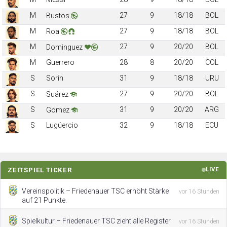
M
27
9
18/18
BOL
Bustos
M
27
9
18/18
BOL
Roa
M
27
9
20/20
BOL
Dominguez
M
Guerrero
28
8
20/20
COL
S
Sorín
31
9
18/18
URU
S
27
9
20/20
BOL
Suárez
S
31
9
20/20
ARG
Gomez
S
Lugüercio
32
9
18/18
ECU
ZEITSPIEL TICKER
LIVE
Vereinspolitik – Friedenauer TSC erhöht Stärke
vor 16 Stunden
auf 21 Punkte.
Spielkultur – Friedenauer TSC zieht alle Register
vor 16 Stunden