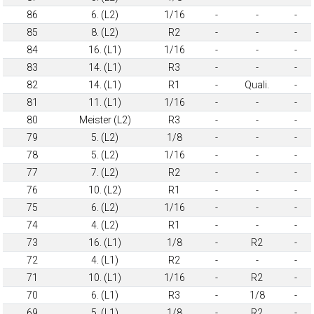
86
6. (L2)
1/16
-
-
-
85
8. (L2)
R2
-
-
-
84
16. (L1)
1/16
-
-
-
83
14. (L1)
R3
-
-
-
82
14. (L1)
R1
-
Quali.
-
81
11. (L1)
1/16
-
-
-
80
Meister (L2)
R3
-
-
-
79
5. (L2)
1/8
-
-
-
78
5. (L2)
1/16
-
-
-
77
7. (L2)
R2
-
-
-
76
10. (L2)
R1
-
-
-
75
6. (L2)
1/16
-
-
-
74
4. (L2)
R1
-
-
-
73
16. (L1)
1/8
-
R2
-
72
4. (L1)
R2
-
-
-
71
10. (L1)
1/16
-
R2
-
70
6. (L1)
R3
-
1/8
-
69
5. (L1)
1/8
-
R2
-