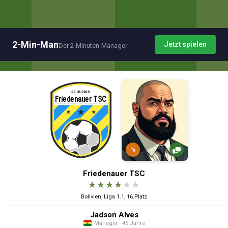
2-Min-Man
Jetzt spielen
Der 2-Minuten-Manager
↘
Friedenauer TSC
★
★
★
★
★
★
Bolivien, Liga 1.1, 16.Platz
Jadson Alves
Manager · 45 Jahre