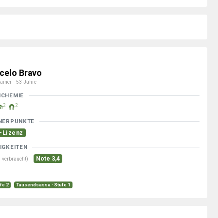
celo Bravo
ainer · 53 Jahre
MCHEMIE
2
2
NERPUNKTE
-Lizenz
IGKEITEN
Note 3,4
 verbraucht)
ufe 2
Tausendsassa · Stufe 1