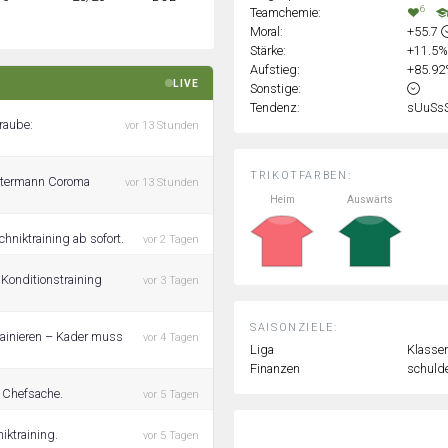
6
Teamchemie:
Moral:
+55.7
Stärke:
+11.5
Aufstieg:
+85.9
LIVE
Sonstige:
Tendenz:
sUuSs
raube:
vor 13 Stunden
TRIKOTFARBEN:
lstermann Coroma
vor 13 Stunden
Heim
Auswärts
hniktraining ab sofort.
vor 2 Tagen
Konditionstraining
vor 3 Tagen
SAISONZIELE:
rainieren – Kader muss
vor 4 Tagen
Liga
Klassen
Finanzen
schulde
 Chefsache.
vor 5 Tagen
iktraining.
vor 5 Tagen