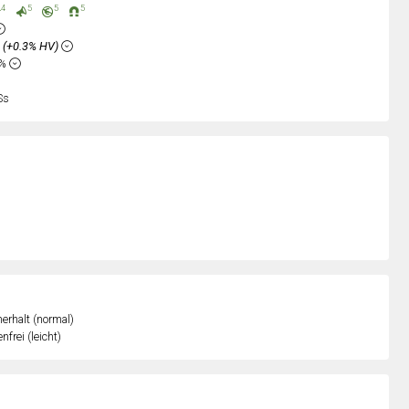
4
5
5
5
%
(+0.3% HV)
2%
Ss
erhalt (normal)
nfrei (leicht)