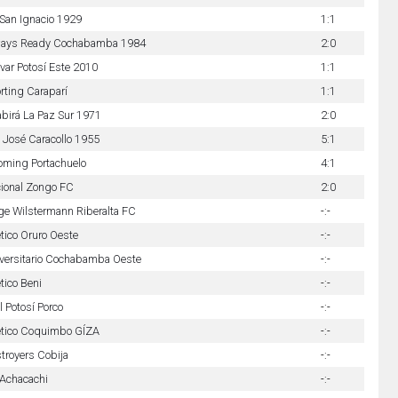
San Ignacio 1929
1:1
ays Ready Cochabamba 1984
2:0
ívar Potosí Este 2010
1:1
rting Caraparí
1:1
birá La Paz Sur 1971
2:0
 José Caracollo 1955
5:1
oming Portachuelo
4:1
ional Zongo FC
2:0
ge Wilstermann Riberalta FC
-:-
ético Oruro Oeste
-:-
versitario Cochabamba Oeste
-:-
ético Beni
-:-
l Potosí Porco
-:-
ético Coquimbo GÍZA
-:-
troyers Cobija
-:-
Achacachi
-:-