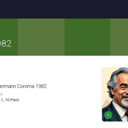
982
termann Coroma 1982
★
4.1, 10.Platz
↑