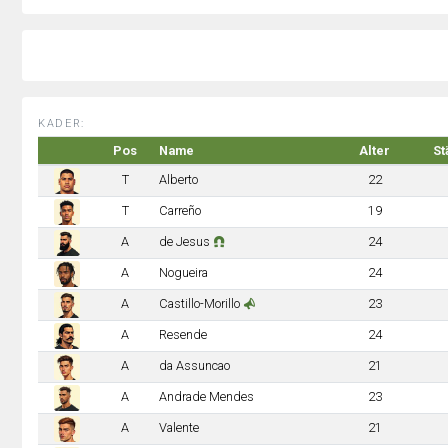
KADER:
Pos
Name
Alter
St
T
Alberto
22
T
Carreño
19
A
de Jesus
24
A
Nogueira
24
A
Castillo-Morillo
23
A
Resende
24
A
da Assuncao
21
A
Andrade Mendes
23
A
Valente
21