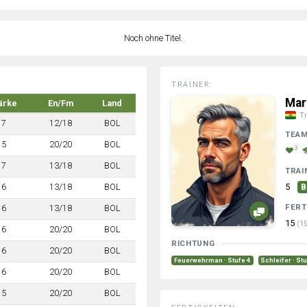
Noch ohne Titel.
TRAINER:
Mar
ärke
En/Fm
Land
Tr
7
12/18
BOL
TEA
5
20/20
BOL
3
7
13/18
BOL
TRAI
6
13/18
BOL
5
B
FERT
6
13/18
BOL
15
(15
6
20/20
BOL
RICHTUNG
6
20/20
BOL
Feuerwehrman · Stufe 4
Schleifer · St
6
20/20
BOL
5
20/20
BOL