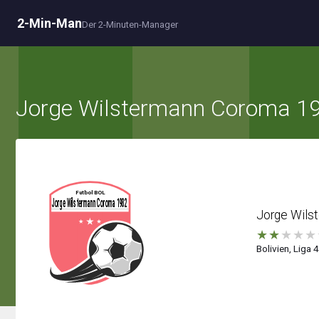
2-Min-Man
Der 2-Minuten-Manager
Jorge Wilstermann Coroma 1
Jorge Wils
★
★
★
★
★
Bolivien, Liga 