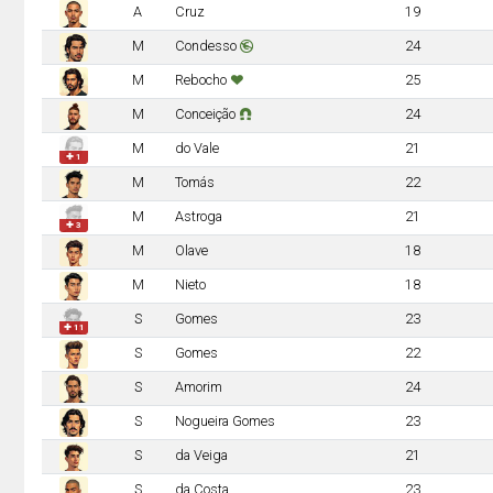
A
Cruz
19
M
Condesso
24
M
Rebocho
25
M
Conceição
24
M
do Vale
21
✚ 1
M
Tomás
22
M
Astroga
21
✚ 3
M
Olave
18
M
Nieto
18
S
Gomes
23
✚ 11
S
Gomes
22
S
Amorim
24
S
Nogueira Gomes
23
S
da Veiga
21
S
da Costa
23