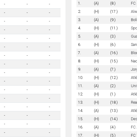
1.
(A)
(8.)
FC 
-
-
-
2.
(H)
(17.)
Alw
-
-
-
3.
(A)
(9.)
Bol
-
-
-
4.
(H)
(11.)
Spo
-
-
-
5.
(A)
(3.)
Gua
-
-
-
6.
(H)
(6.)
San
-
-
-
7.
(A)
(16.)
Blo
-
-
-
8.
(H)
(15.)
Nac
-
-
-
9.
(A)
(7.)
Jor
-
-
-
10.
(H)
(12.)
Atl
-
-
-
11.
(A)
(2.)
Uni
-
-
-
12.
(H)
(1.)
Atl
-
-
-
13.
(H)
(18.)
Rea
-
-
-
14.
(A)
(13.)
Atl
-
-
-
15.
(H)
(14.)
Des
-
-
-
16.
(A)
(4.)
FC 
-
-
-
17.
(H)
(5.)
FC 