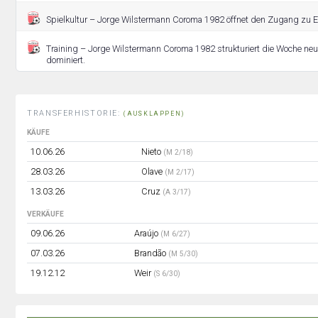
Spielkultur – Jorge Wilstermann Coroma 1982 öffnet den Zugang zu 
Training – Jorge Wilstermann Coroma 1982 strukturiert die Woche neu
dominiert.
TRANSFERHISTORIE:
(AUSKLAPPEN)
KÄUFE
10.06.26
Nieto
(M 2/18)
28.03.26
Olave
(M 2/17)
13.03.26
Cruz
(A 3/17)
VERKÄUFE
09.06.26
Araújo
(M 6/27)
07.03.26
Brandão
(M 5/30)
19.12.12
Weir
(S 6/30)