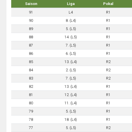
Saison
Liga
Pokal
91
L4
R1
90
8. (L4)
R1
89
5. (L5)
R1
88
14. (L5)
R1
87
7. (L5)
R1
86
6. (L5)
R1
85
13. (L4)
R2
84
2. (L5)
R2
83
7. (L5)
R2
82
13. (L4)
R1
81
12. (L4)
R1
80
11. (L4)
R1
79
5. (L5)
R1
78
18. (L4)
R1
77
5. (L5)
R2