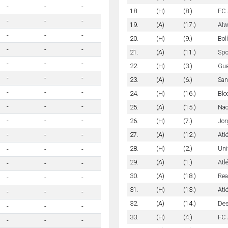
-
-
-
18.
(H)
(8.)
FC 
-
-
-
19.
(A)
(17.)
Alw
-
-
-
20.
(H)
(9.)
Bol
-
-
-
21.
(A)
(11.)
Spo
-
-
-
22.
(H)
(3.)
Gua
-
-
-
23.
(A)
(6.)
San
-
-
-
24.
(H)
(16.)
Blo
-
-
-
25.
(A)
(15.)
Nac
26.
(H)
(7.)
Jor
-
-
-
27.
(A)
(12.)
Atl
-
-
-
28.
(H)
(2.)
Uni
-
-
-
29.
(A)
(1.)
Atl
-
-
-
30.
(A)
(18.)
Rea
-
-
-
31.
(H)
(13.)
Atl
-
-
-
32.
(A)
(14.)
Des
-
-
-
33.
(H)
(4.)
FC 
-
-
-