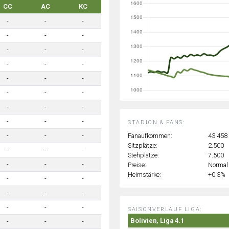
CC
AC
KC
-
-
-
-
-
-
-
-
-
-
-
-
-
-
-
-
-
-
-
-
-
-
-
-
STADION & FANS:
Fanaufkommen:
43.458
-
-
-
Sitzplätze:
2.500
-
-
-
Stehplätze:
7.500
-
-
-
Preise:
Normal
Heimstärke:
+0.3%
-
-
-
-
-
-
-
-
-
SAISONVERLAUF LIGA:
Bolivien, Liga 4.1
-
-
-