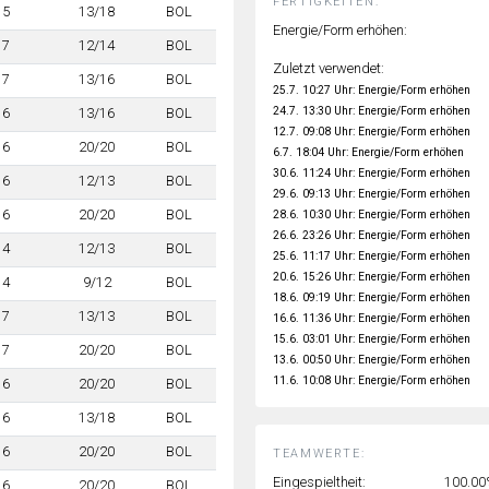
FERTIGKEITEN:
5
13/18
BOL
Energie/Form erhöhen:
7
12/14
BOL
Zuletzt verwendet:
7
13/16
BOL
25.7. 10:27 Uhr: Energie/Form erhöhen
24.7. 13:30 Uhr: Energie/Form erhöhen
6
13/16
BOL
12.7. 09:08 Uhr: Energie/Form erhöhen
6
20/20
BOL
6.7. 18:04 Uhr: Energie/Form erhöhen
30.6. 11:24 Uhr: Energie/Form erhöhen
6
12/13
BOL
29.6. 09:13 Uhr: Energie/Form erhöhen
6
20/20
BOL
28.6. 10:30 Uhr: Energie/Form erhöhen
26.6. 23:26 Uhr: Energie/Form erhöhen
4
12/13
BOL
25.6. 11:17 Uhr: Energie/Form erhöhen
20.6. 15:26 Uhr: Energie/Form erhöhen
4
9/12
BOL
18.6. 09:19 Uhr: Energie/Form erhöhen
7
13/13
BOL
16.6. 11:36 Uhr: Energie/Form erhöhen
15.6. 03:01 Uhr: Energie/Form erhöhen
7
20/20
BOL
13.6. 00:50 Uhr: Energie/Form erhöhen
11.6. 10:08 Uhr: Energie/Form erhöhen
6
20/20
BOL
6
13/18
BOL
6
20/20
BOL
TEAMWERTE:
Eingespieltheit:
100.0
6
20/20
BOL