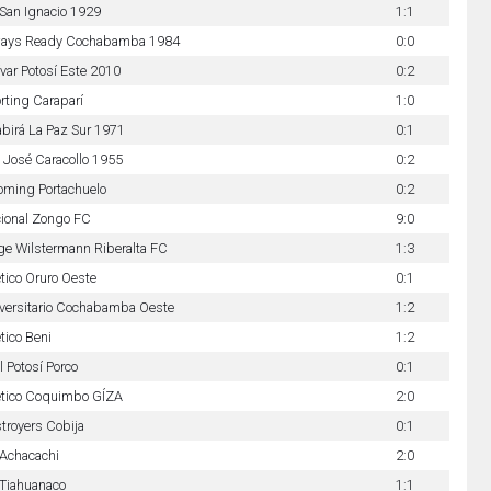
San Ignacio 1929
1:1
ays Ready Cochabamba 1984
0:0
ívar Potosí Este 2010
0:2
rting Caraparí
1:0
birá La Paz Sur 1971
0:1
 José Caracollo 1955
0:2
oming Portachuelo
0:2
ional Zongo FC
9:0
ge Wilstermann Riberalta FC
1:3
ético Oruro Oeste
0:1
versitario Cochabamba Oeste
1:2
ético Beni
1:2
l Potosí Porco
0:1
ético Coquimbo GÍZA
2:0
troyers Cobija
0:1
Achacachi
2:0
Tiahuanaco
1:1