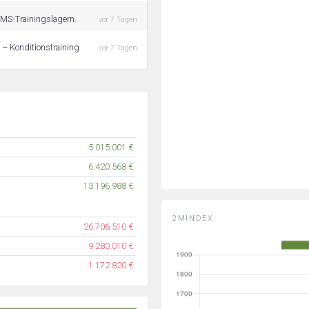
EMS-Trainingslagern.
vor 7 Tagen
 – Konditionstraining
vor 7 Tagen
5.015.001 €
6.420.568 €
13.196.988 €
2MINDEX:
26.706.510 €
9.280.010 €
1.172.820 €