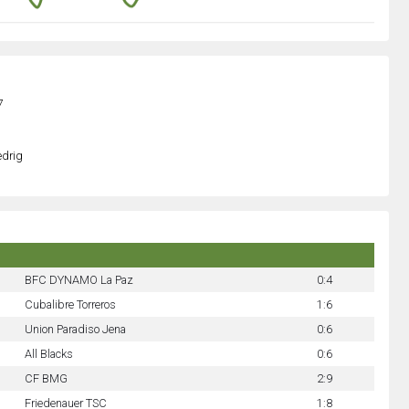
7
edrig
BFC DYNAMO La Paz
0:4
Cubalibre Torreros
1:6
Union Paradiso Jena
0:6
All Blacks
0:6
CF BMG
2:9
Friedenauer TSC
1:8