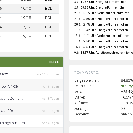
3.7. 10:57 Uhr: Energie/Form erhöhen
2.7. 05:58 Uhr: Energie/Form erhöhen
5
10/10
BOL
29.6. 07:05 Uhr: Verletzungen entfernen
4
19/18
BOL
21.6. 07:55 Uhr: Energie/Form erhöhen
20.6. 09:48 Uhr: Energie/Form erhöhen
4
17/17
BOL
19.6. 11:42 Uhr: Energie/Form erhöhen
19.6. 11:41 Uhr: Verletzungen entfernen
4
19/18
BOL
17.6. 04:50 Uhr: Energie/Form erhöhen
16.6. 07:54 Uhr: Energie/Form erhöhen
9.6. 18:57 Uhr: Aufstiegswahrscheinlichke
LIVE
TEAMWERTE:
setzt.
vor 11 Stunden
Eingespieltheit:
84.82%
2
Teamchemie:
: 56 Punkte.
vor 2 Tagen
Moral:
+25.4
Stärke:
+6.6%
 auf 52 erhöht.
vor 3 Tagen
Aufstieg:
+128.
Sonstige:
 auf 50 erhöht.
vor 4 Tagen
Tendenz:
nnNnN
rainingszentrum.
vor 4 Tagen