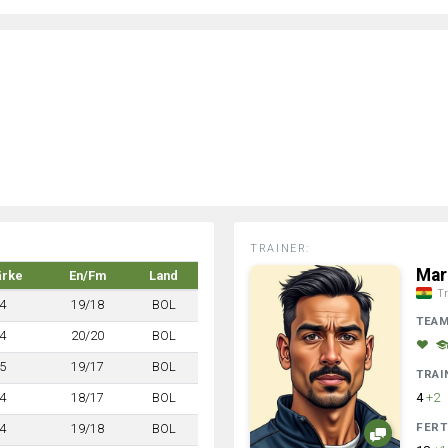
TRAINER:
Mar
ärke
En/Fm
Land
Tr
4
19/18
BOL
TEA
4
20/20
BOL
5
19/17
BOL
TRAI
4
18/17
BOL
4
+2
FERT
4
19/18
BOL