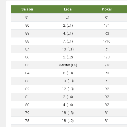
Saison
Liga
Pokal
91
L1
R1
90
2. (L1)
1/4
89
4. (L1)
R3
88
7. (L1)
1/16
87
10. (L1)
R1
86
2. (L2)
1/8
85
Meister (L3)
1/16
84
6. (L3)
R3
83
10. (L3)
R1
82
12. (L3)
R2
81
2. (L4)
R2
80
4. (L4)
R2
79
18. (L3)
R1
78
18. (L2)
R1