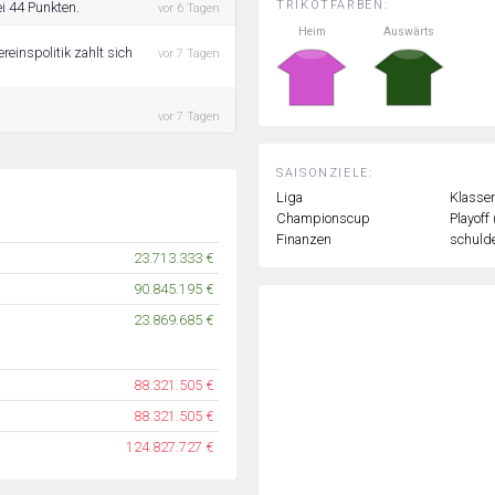
TRIKOTFARBEN:
ei 44 Punkten.
vor 6 Tagen
Heim
Auswärts
reinspolitik zahlt sich
vor 7 Tagen
vor 7 Tagen
SAISONZIELE:
Liga
Klassen
Championscup
Playoff
Finanzen
schulde
23.713.333 €
90.845.195 €
23.869.685 €
88.321.505 €
88.321.505 €
124.827.727 €