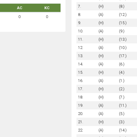
7.
(H)
(8.)
AC
KC
8.
(A)
(12.)
0
0
9.
(H)
(15.)
10.
(A)
(9.)
11.
(H)
(13.)
12.
(A)
(10.)
13.
(H)
(17.)
14.
(A)
(6.)
15.
(H)
(4.)
16.
(A)
(1.)
17.
(H)
(2.)
18.
(H)
(7.)
19.
(A)
(11.)
20.
(A)
(5.)
21.
(H)
(3.)
22.
(A)
(14.)