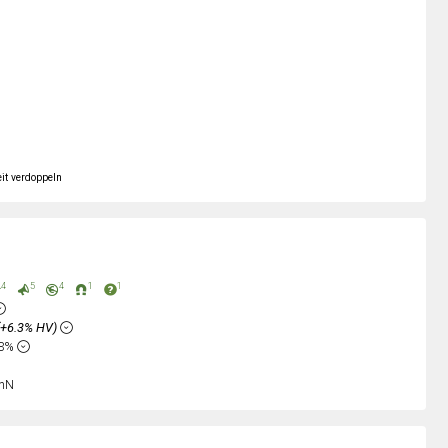
it verdoppeln
4
5
4
1
1
(+6.3% HV)
53%
nN