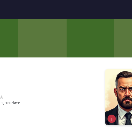
★
1.1, 18.Platz
↓