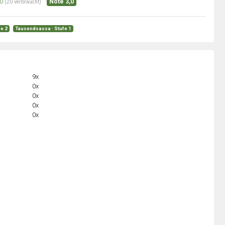
0
Note 3,0
(20 verbraucht)
fe 2
Tausendsassa · Stufe 1
9x
0x
0x
0x
0x