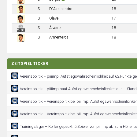
S
D´Alessandro
18
S
Olave
17
S
Álvarez
18
TL (1)
S
Armenteros
18
ZEITSPIEL TICKER
Vereinspolitik – piiiimp: Aufstiegswahrscheinlichkeit auf 62 Punkte ge
Vereinspolitik – piiiimp baut Aufstiegswahrscheinlichkeit aus – Stand
Vereinspolitik – Vereinspolitik bei piiiimp: Aufstiegswahrscheinlichkeit
Vereinspolitik – Vereinspolitik bei piiiimp: Aufstiegswahrscheinlichkeit
Trainingslager – Koffer gepackt: 5 Spieler von piiiimp ab zum Höhent