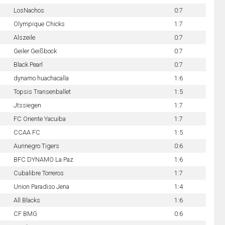
LosNachos
0:7
Olympique Chicks
1:7
Alszeile
0:7
Geiler Geißbock
0:7
Black Pearl
0:7
dynamo huachacalla
1:6
Topsis Transenballet
1:5
Jtssiegen
1:7
FC Oriente Yacuiba
1:7
CCAA FC
1:5
Aurinegro Tigers
0:6
BFC DYNAMO La Paz
1:6
Cubalibre Torreros
1:7
Union Paradiso Jena
1:4
All Blacks
1:6
CF BMG
0:6