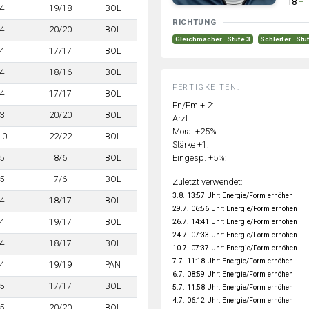
18
+1
4
19/18
BOL
RICHTUNG
4
20/20
BOL
Gleichmacher · Stufe 3
Schleifer · Stu
4
17/17
BOL
4
18/16
BOL
FERTIGKEITEN:
4
17/17
BOL
En/Fm + 2:
3
20/20
BOL
Arzt:
Moral +25%:
10
22/22
BOL
Stärke +1:
Eingesp. +5%:
5
8/6
BOL
5
7/6
BOL
Zuletzt verwendet:
3.8. 13:57 Uhr: Energie/Form erhöhen
4
18/17
BOL
29.7. 06:56 Uhr: Energie/Form erhöhen
4
19/17
BOL
26.7. 14:41 Uhr: Energie/Form erhöhen
24.7. 07:33 Uhr: Energie/Form erhöhen
4
18/17
BOL
10.7. 07:37 Uhr: Energie/Form erhöhen
7.7. 11:18 Uhr: Energie/Form erhöhen
4
19/19
PAN
6.7. 08:59 Uhr: Energie/Form erhöhen
5
17/17
BOL
5.7. 11:58 Uhr: Energie/Form erhöhen
4.7. 06:12 Uhr: Energie/Form erhöhen
5
20/20
BOL