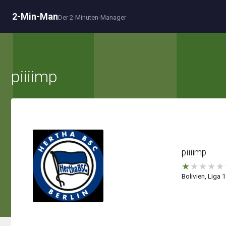
2-Min-Man
Der 2-Minuten-Manager
piiiimp
piiiimp
★
★
★
★
★
Bolivien, Liga 