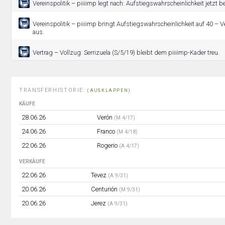
Vereinspolitik – piiiimp legt nach: Aufstiegswahrscheinlichkeit jetzt b
Vereinspolitik – piiiimp bringt Aufstiegswahrscheinlichkeit auf 40 – Ve
aus.
Vertrag – Vollzug: Serrizuela (S/5/19) bleibt dem piiiimp-Kader treu.
TRANSFERHISTORIE:
(AUSKLAPPEN)
KÄUFE
28.06.26
Verón
(M 4/17)
24.06.26
Franco
(M 4/18)
22.06.26
Rogerio
(A 4/17)
VERKÄUFE
22.06.26
Tevez
(A 9/31)
20.06.26
Centurión
(M 9/31)
20.06.26
Jerez
(A 9/31)