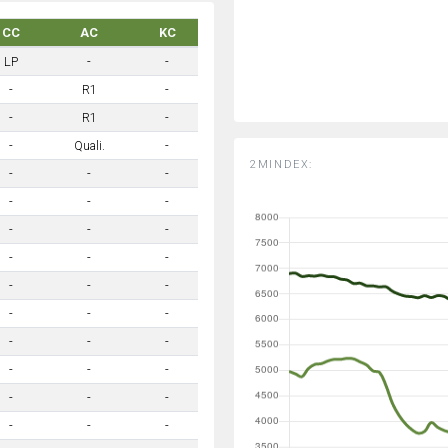
CC
AC
KC
LP
-
-
-
R1
-
-
R1
-
-
Quali.
-
2MINDEX:
-
-
-
-
-
-
-
-
-
-
-
-
-
-
-
-
-
-
-
-
-
-
-
-
-
-
-
-
-
-