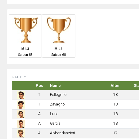
M-L3
M-L4
S
aison
85
S
aison
68
KADER:
Pos
Name
Alter
St
T
Pellegrino
18
T
Zavagno
18
A
Luna
18
A
García
18
A
Abbondanzieri
17