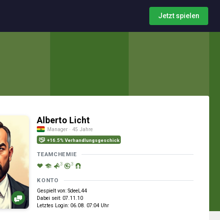
Jetzt spielen
Alberto Licht
Manager · 45 Jahre
+16.5% Verhandlungsgeschick
TEAMCHEMIE
3
3
KONTO
Gespielt von: SdeeL44
Dabei seit: 07.11.10
Letztes Login: 06.08. 07:04 Uhr