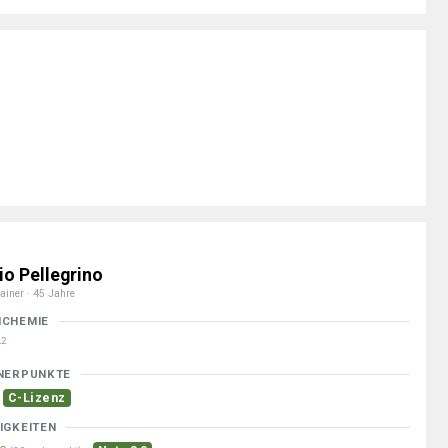
io Pellegrino
ainer · 45 Jahre
MCHEMIE
2
NERPUNKTE
C-Lizenz
IGKEITEN