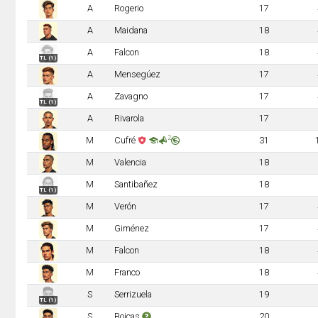
A
Rogerio
17
A
Maidana
18
A
Falcon
18
TL (1)
A
Mensegúez
17
A
Zavagno
17
TL (1)
A
Rivarola
17
2
M
Cufré
31
M
Valencia
18
M
Santibañez
18
TL (1)
M
Verón
17
M
Giménez
17
M
Falcon
18
M
Franco
18
S
Serrizuela
19
TL (1)
S
Boiças
20