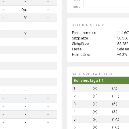
-
-
-
-
Quali.
-
-
R1
-
STADION & FANS:
-
-
-
Fanaufkommen:
114.60
-
R1
-
Sitzplätze:
30.356
-
-
-
Stehplätze:
85.282
Preise:
Sehr ni
-
-
-
Heimstärke:
+6.3%
-
-
-
-
-
-
-
-
-
SAISONVERLAUF LIGA:
Bolivien, Liga 1.1
-
-
-
1.
(A)
(7.)
-
-
-
2.
(H)
(11.)
-
-
-
3.
(H)
(5.)
-
-
-
4.
(A)
(3.)
-
-
-
5.
(H)
(14.)
-
-
-
6.
(A)
(16.)