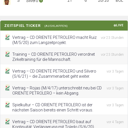
S
21
6
20/20
BOL
Silvero
ZEITSPIEL TICKER
LIVE
(AUSKLAPPEN)
Vertrag – CD ORIENTE PETROLERO macht Ruiz
vor 23 Stunden
(M/5/20) zum Langzeitprojekt.
Training – CD ORIENTE PETROLERO verordnet
vor 23 Stunden
Zirkeltraining für die Mannschaft.
Vertrag – CD ORIENTE PETROLERO und Silvero
vor 3 Tagen
(S/6/21) – die Zusammenarbeit geht weiter.
Vertrag – Rojas (M/4/17) unterschreibt neu bei CD
vor 3 Tagen
ORIENTE PETROLERO – kein Abgang.
Spielkultur – CD ORIENTE PETROLERO ist der
vor 3 Tagen
nächsten Saison bereits einen Schritt voraus.
Vertrag – CD ORIENTE PETROLERO baut auf
vor 4 Tagen
Kontinuität: Verlängerung mit Toledo (S/6/20).