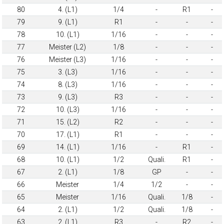
80
4. (L1)
1/4
-
R1
-
79
9. (L1)
R1
-
-
-
78
10. (L1)
1/16
-
-
-
77
Meister (L2)
1/8
-
-
-
76
Meister (L3)
1/16
-
-
-
75
3. (L3)
1/16
-
-
-
74
8. (L3)
1/16
-
-
-
73
9. (L3)
R3
-
-
-
72
10. (L3)
1/16
-
-
-
71
15. (L2)
R2
-
-
-
70
17. (L1)
R1
-
-
-
69
14. (L1)
1/16
-
R1
-
68
10. (L1)
1/2
Quali.
R1
-
67
2. (L1)
1/8
GP
-
-
66
Meister
1/4
1/2
-
-
65
Meister
1/16
Quali.
1/8
-
64
2. (L1)
1/2
Quali.
1/8
-
63
2. (L1)
R3
-
R2
-