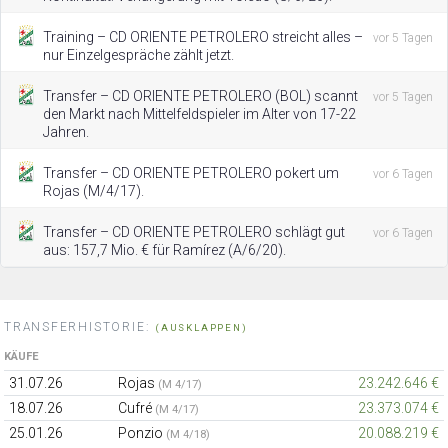
Training – CD ORIENTE PETROLERO streicht alles –
vor 5 Tagen
nur Einzelgespräche zählt jetzt.
Transfer – CD ORIENTE PETROLERO (BOL) scannt
vor 5 Tagen
den Markt nach Mittelfeldspieler im Alter von 17-22
Jahren.
Transfer – CD ORIENTE PETROLERO pokert um
vor 6 Tagen
Rojas (M/4/17).
Transfer – CD ORIENTE PETROLERO schlägt gut
vor 6 Tagen
aus: 157,7 Mio. € für Ramírez (A/6/20).
TRANSFERHISTORIE:
(AUSKLAPPEN)
KÄUFE
31.07.26
Rojas
23.242.646 €
(M 4/17)
18.07.26
Cufré
23.373.074 €
(M 4/17)
25.01.26
Ponzio
20.088.219 €
(M 4/18)