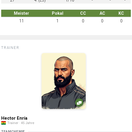
Meister
Pokal
CC
AC
KC
11
1
0
0
0
TRAINER:
Hector Enría
Trainer · 45 Jahre
TEAMCHEMIE