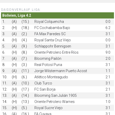
SAISONVERLAUF LIGA:
Bolivien, Liga 4.2
1.
(A)
(15.)
Royal Colquencha
0:0
2.
(H)
(18.)
FC Cochabamba Bajo
6:2
3.
(A)
(2.)
FA Max Paredes SC
3:1
4.
(H)
(4.)
Royal Santa Cruz Viejo
0:0
5.
(A)
(9.)
Schlappohr Bennigsen
3:1
6.
(H)
(8.)
Oriente Petrolero Entre Ríos
9:0
7.
(A)
(7.)
Blooming Pailón
2:0
8.
(H)
(3.)
Real Potosí Puna
3:1
9.
(A)
(11.)
Jorge Wilstermann Puerto Acost
1:1
10.
(H)
(6.)
Atlético Monteagudo
2:1
11.
(A)
(10.)
Club Turco
3:1
12.
(H)
(17.)
FC San Borja
2:1
13.
(A)
(14.)
Blooming San Julián 1905
3:1
14.
(H)
(13.)
Oriente Petrolero Warnes
1:0
15.
(H)
(5.)
Royal Sucre Viejo
3:1
16.
(A)
(16.)
FA Cuyaya
3:1