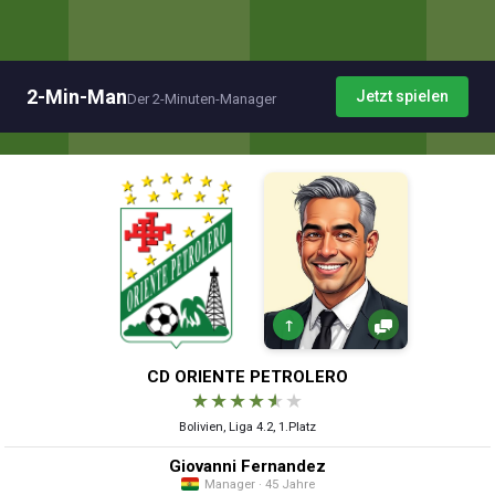
2-Min-Man
Jetzt spielen
Der 2-Minuten-Manager
↑
CD ORIENTE PETROLERO
★
★
★
★
★
★
Bolivien, Liga 4.2, 1.Platz
Giovanni Fernandez
Manager · 45 Jahre