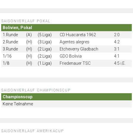
SAISONVERLAUF POKAL:
Bolivien, Pokal
1.Runde
(A)
(5.Liga)
CD Huacareta 1962
2:0
2.Runde
(H)
(3.Liga)
Agentes alegres
4:2
3.Runde
(H)
(2.Liga)
Etcheverry Gladbach
3:1
1/16
(H)
(2.Liga)
GDO Bolivia
4:1
1/8
(H)
(1.Liga)
Friedenauer TSC
4:5 i.E.
SAISONVERLAUF CHAMPIONSCUP
Championscup
Keine Teilnahme
SAISONVERLAUF AMERIKACUP