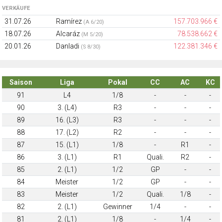
VERKÄUFE
31.07.26
Ramírez
157.703.966 €
(A 6/20)
18.07.26
Alcaráz
78.538.662 €
(M 5/20)
20.01.26
Danladi
122.381.346 €
(S 8/30)
Saison
Liga
Pokal
CC
AC
KC
91
L4
1/8
-
-
-
90
3. (L4)
R3
-
-
-
89
16. (L3)
R3
-
-
-
88
17. (L2)
R2
-
-
-
87
15. (L1)
1/8
-
R1
-
86
3. (L1)
R1
Quali.
R2
-
85
2. (L1)
1/2
GP
-
-
84
Meister
1/2
GP
-
-
83
Meister
1/2
Quali.
1/8
-
82
2. (L1)
Gewinner
1/4
-
-
81
2. (L1)
1/8
-
1/4
-