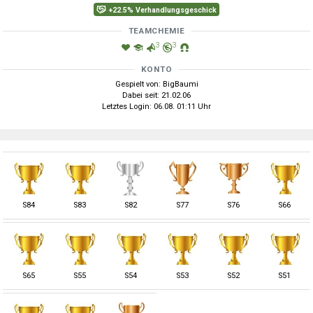
+22.5% Verhandlungsgeschick
TEAMCHEMIE
3
3
KONTO
Gespielt von: BigBaumi
Dabei seit: 21.02.06
Letztes Login: 06.08. 01:11 Uhr
S
84
S
83
S
82
S
77
S
76
S
66
S
65
S
55
S
54
S
53
S
52
S
51