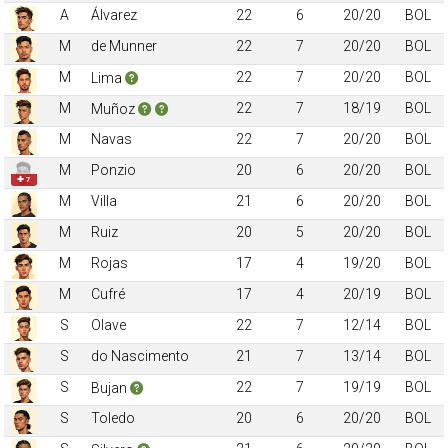
A
Álvarez
22
6
20/20
BOL
M
de Munner
22
7
20/20
BOL
M
22
7
20/20
BOL
Lima
M
22
7
18/19
BOL
Muñoz
M
Navas
22
7
20/20
BOL
M
Ponzio
20
6
20/20
BOL
✚ 7
M
Villa
21
6
20/20
BOL
M
Ruiz
20
5
20/20
BOL
M
Rojas
17
4
19/20
BOL
M
Cufré
17
4
20/19
BOL
S
Olave
22
7
12/14
BOL
S
do Nascimento
21
7
13/14
BOL
S
22
7
19/19
BOL
Bujan
S
Toledo
20
6
20/20
BOL