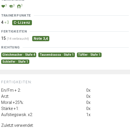
3
3
3
TRAINERPUNKTE
4
+3
C-Lizenz
FERTIGKEITEN
15
Note 3,4
(14 verbraucht)
RICHTUNG
Gleichmacher · Stufe 4
Tausendsassa · Stufe 1
Tüftler · Stufe 1
Schleifer · Stufe 1
FERTIGKEITEN:
En/Fm + 2:
0x
Arzt:
0x
Moral +25%:
0x
Stärke +1:
0x
Aufstiegswsk. x2:
1x
Zuletzt verwendet: