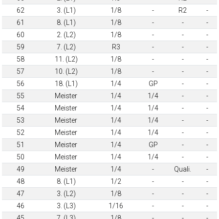
62
3. (L1)
1/8
-
R2
-
61
8. (L1)
1/8
-
-
-
60
2. (L2)
1/8
-
-
-
59
7. (L2)
R3
-
-
-
58
11. (L2)
1/8
-
-
-
57
10. (L2)
1/8
-
-
-
56
18. (L1)
1/4
GP
-
-
55
Meister
1/4
1/4
-
-
54
Meister
1/4
1/4
-
-
53
Meister
1/4
1/4
-
-
52
Meister
1/4
1/4
-
-
51
Meister
1/4
GP
-
-
50
Meister
1/4
1/4
-
-
49
Meister
1/4
-
Quali.
-
48
8. (L1)
1/2
-
-
-
47
3. (L2)
1/8
-
-
-
46
3. (L3)
1/16
-
-
-
45
7. (L3)
1/8
-
-
-