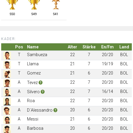
S
50
S
49
S
41
KADER:
Pos
Name
Alter
Stärke
En/Fm
Land
T
Sambueza
22
7
20/20
BOL
T
Llama
21
7
19/19
BOL
T
Gomez
21
6
20/20
BOL
A
22
7
20/20
BOL
Tevez
A
22
7
16/14
BOL
Silvero
A
Roa
22
7
20/20
BOL
A
20
6
20/20
BOL
D´Alessandro
A
Messi
21
6
20/20
BOL
A
Barbosa
20
6
20/20
BOL