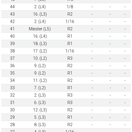
44
2. (L4)
1/8
-
-
-
43
16. (L3)
R2
-
-
-
42
2. (L4)
1/16
-
-
-
41
Meister (L5)
R2
-
-
-
40
16. (L4)
R1
-
-
-
39
18. (L3)
R1
-
-
-
38
17. (L2)
1/16
-
-
-
37
10. (L2)
R3
-
-
-
36
9. (L2)
R2
-
-
-
35
9. (L2)
R1
-
-
-
34
11. (L2)
R2
-
-
-
33
7. (L2)
R1
-
-
-
32
2. (L3)
R3
-
-
-
31
6. (L3)
R3
-
-
-
30
12. (L3)
R2
-
-
-
29
5. (L3)
R1
-
-
-
28
8. (L3)
R2
-
-
-
27
4. (L3)
1/16
-
-
-