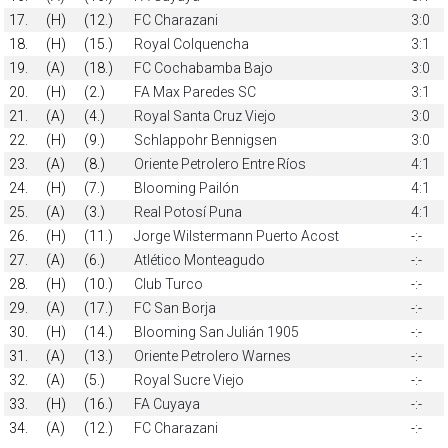
17.
(H)
(12.)
FC Charazani
3:0
18.
(H)
(15.)
Royal Colquencha
3:1
19.
(A)
(18.)
FC Cochabamba Bajo
3:0
20.
(H)
(2.)
FA Max Paredes SC
3:1
21.
(A)
(4.)
Royal Santa Cruz Viejo
3:0
22.
(H)
(9.)
Schlappohr Bennigsen
3:0
23.
(A)
(8.)
Oriente Petrolero Entre Ríos
4:1
24.
(H)
(7.)
Blooming Pailón
4:1
25.
(A)
(3.)
Real Potosí Puna
4:1
26.
(H)
(11.)
Jorge Wilstermann Puerto Acost
-:-
27.
(A)
(6.)
Atlético Monteagudo
-:-
28.
(H)
(10.)
Club Turco
-:-
29.
(A)
(17.)
FC San Borja
-:-
30.
(H)
(14.)
Blooming San Julián 1905
-:-
31.
(A)
(13.)
Oriente Petrolero Warnes
-:-
32.
(A)
(5.)
Royal Sucre Viejo
-:-
33.
(H)
(16.)
FA Cuyaya
-:-
34.
(A)
(12.)
FC Charazani
-:-