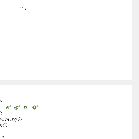
11x
0%
5
4
4
5
4
+0.3% HV)
2%
Us