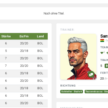
Noch ohne Titel.
TRAINER:
San
Stärke
En/Fm
Land
Tr
6
20/20
BOL
TEA
5
20/18
BOL
4
7
20/20
BOL
TRAI
7
20/20
BOL
5
B
FERT
6
20/18
BOL
20
(9 
6
20/20
BOL
RICHTUNG
6
20/18
BOL
Schleifer · Stufe 4
Tausendsassa · Stu
6
20/18
BOL
6
20/20
BOL