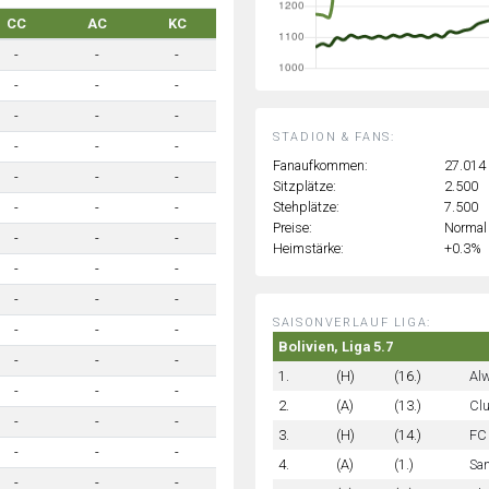
CC
AC
KC
-
-
-
-
-
-
-
-
-
STADION & FANS:
-
-
-
Fanaufkommen:
27.014
-
-
-
Sitzplätze:
2.500
Stehplätze:
7.500
-
-
-
Preise:
Normal
-
-
-
Heimstärke:
+0.3%
-
-
-
-
-
-
SAISONVERLAUF LIGA:
-
-
-
Bolivien, Liga 5.7
-
-
-
1.
(H)
(16.)
Alw
-
-
-
2.
(A)
(13.)
Clu
-
-
-
3.
(H)
(14.)
FC
-
-
-
4.
(A)
(1.)
Sa
-
-
-