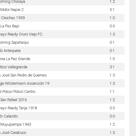
ooming Chocaya
1:2
Motor Napie 2
5:1
 Ckochas 1939
1:0
La Paz Bajo
0:0
ays Ready Oruro Viejo FC
1:3
ooming Sapahaqui
0:1
ub Antequera
0:1
ora La Paz Grande
1:0
ético Vallegrande
3:1
n José San Pedro de Quemes
1:3
ge Wilstermann Ascensión 19
1:3
l Potosí Potosí Centro
1:1
San Rafael 2016
1:2
ays Ready Tarija 1918
0:0
b Calacoto
0:0
 Muyupampa 1943
1:2
n José Carabuco
1:3