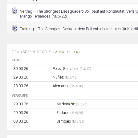
Vertrag – The Strongest Desaguadero Boli baut auf Kontinuität: Verl
Mango Fernandes (M/6/22).
Training – The Strongest Desaguadero Boli entscheidet sich für Kondit
TRANSFERHISTORIE:
(AUSKLAPPEN)
KÄUFE
30.03.26
Perez González
(S 3/17)
29.03.26
Nuñez
(M 2/18)
28.03.26
Alemanno
(M 2/18)
VERKÄUFE
29.03.26
Madeira
(S 6/27)
20.03.26
Furtado
(M 6/28)
08.03.26
Sampaio
(M 5/28)