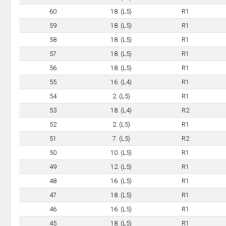
60
18. (L5)
R1
59
18. (L5)
R1
58
18. (L5)
R1
57
18. (L5)
R1
56
18. (L5)
R1
55
16. (L4)
R1
54
2. (L5)
R1
53
18. (L4)
R2
52
2. (L5)
R1
51
7. (L5)
R2
50
10. (L5)
R1
49
12. (L5)
R1
48
16. (L5)
R1
47
18. (L5)
R1
46
16. (L5)
R1
45
18. (L5)
R1