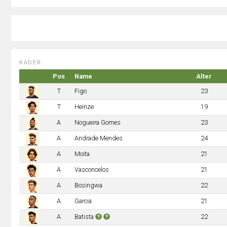
KADER:
Pos
Name
Alter
T
Figo
23
T
Heinze
19
A
Nogueira Gomes
23
A
Andrade Mendes
24
A
Moita
21
A
Vasconcelos
21
A
Bosingwa
22
A
Garcia
21
A
Batista
22