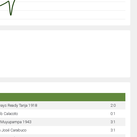
ays Ready Tarija 1918
2:0
b Calacoto
0:1
 Muyupampa 1943
3:1
n José Carabuco
3:1