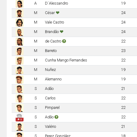
A
D´Alessandro
19
M
César
24
M
Vale Castro
24
M
Brandão
24
M
de Castro
22
M
Barreto
23
M
Cunha Mango Fernandes
22
M
Nuñez
19
M
Alemanno
19
S
Adão
21
S
Carlos
22
S
Pimparel
22
S
Adão
22
✚ 2
S
Valério
21
S
Perez González
18