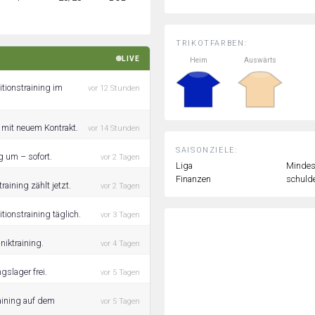
TRIKOTFARBEN:
LIVE
Heim
Auswärts
itionstraining im
vor 12 Stunden
 mit neuem Kontrakt.
vor 14 Stunden
SAISONZIELE:
g um – sofort.
vor 2 Tagen
Liga
Mindest
Finanzen
schulde
aining zählt jetzt.
vor 2 Tagen
tionstraining täglich.
vor 3 Tagen
niktraining.
vor 4 Tagen
gslager frei.
vor 5 Tagen
aining auf dem
vor 5 Tagen