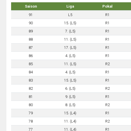
Saison
Liga
Pokal
91
L5
R1
90
15. (L5)
R1
89
7. (L5)
R1
88
11. (L5)
R1
87
17. (L5)
R1
86
4. (L5)
R1
85
11. (L5)
R2
84
4. (L5)
R1
83
15. (L5)
R1
82
6. (L5)
R2
81
9. (L5)
R1
80
8. (L5)
R2
79
15. (L4)
R1
78
11. (L4)
R2
77
11. (L4)
R1