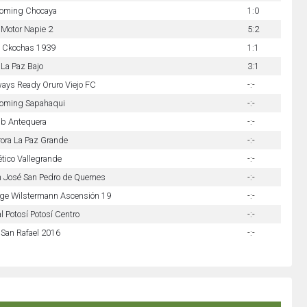
ooming Chocaya
1:0
Motor Napie 2
5:2
 Ckochas 1939
1:1
La Paz Bajo
3:1
ays Ready Oruro Viejo FC
-:-
ooming Sapahaqui
-:-
ub Antequera
-:-
ora La Paz Grande
-:-
ético Vallegrande
-:-
n José San Pedro de Quemes
-:-
ge Wilstermann Ascensión 19
-:-
l Potosí Potosí Centro
-:-
San Rafael 2016
-:-