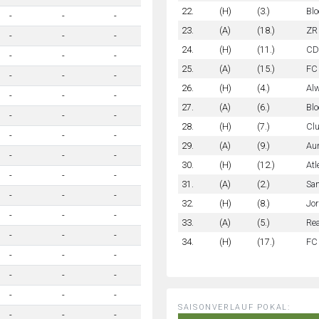
22.
(H)
(3.)
Bl
-
-
-
23.
(A)
(18.)
ZR 
-
-
-
24.
(H)
(11.)
CD
-
-
-
25.
(A)
(15.)
FC 
-
-
-
26.
(H)
(4.)
Alw
-
-
-
27.
(A)
(6.)
Bl
-
-
-
28.
(H)
(7.)
Cl
-
-
-
29.
(A)
(9.)
Aur
-
-
-
30.
(H)
(12.)
Atl
-
-
-
31.
(A)
(2.)
Sa
-
-
-
32.
(H)
(8.)
Jor
-
-
-
33.
(A)
(5.)
Rea
-
-
-
34.
(H)
(17.)
FC 
-
-
-
-
-
-
-
-
-
SAISONVERLAUF POKAL:
-
-
-