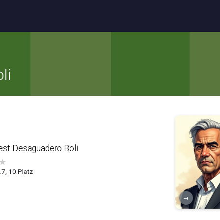
li
est Desaguadero Boli
★
5.7, 10.Platz
→