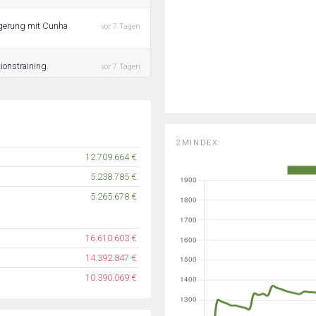
ängerung mit Cunha
vor 7 Tagen
ionstraining.
vor 7 Tagen
2MINDEX:
12.709.664 €
5.238.785 €
5.265.678 €
16.610.603 €
14.392.847 €
10.390.069 €