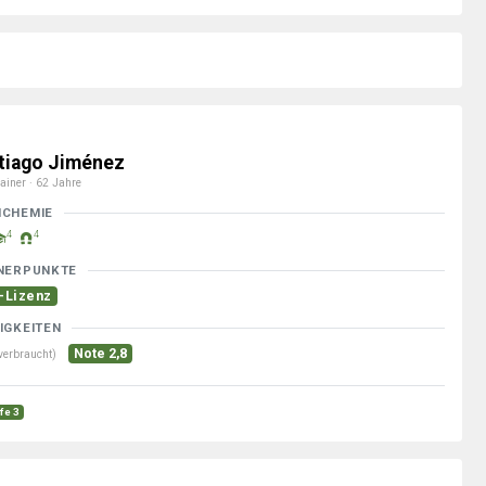
tiago Jiménez
ainer · 62 Jahre
MCHEMIE
4
4
NERPUNKTE
-Lizenz
IGKEITEN
Note 2,8
verbraucht)
fe 3