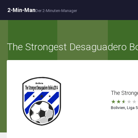
2-Min-Man
Der 2-Minuten-Manager
The Strongest Desaguadero Bo
The Strong
★
★
★
★
★
Bolivien, Liga 