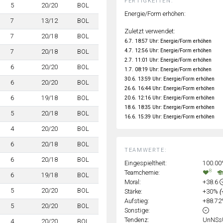
FERTIGKEITEN:
5
20/20
BOL
Energie/Form erhöhen:
7
13/12
BOL
Zuletzt verwendet:
7
20/18
BOL
6.7. 18:57 Uhr: Energie/Form erhöhen
4.7. 12:56 Uhr: Energie/Form erhöhen
7
20/18
BOL
2.7. 11:01 Uhr: Energie/Form erhöhen
6
20/20
BOL
1.7. 08:19 Uhr: Energie/Form erhöhen
30.6. 13:59 Uhr: Energie/Form erhöhen
6
20/20
BOL
26.6. 16:44 Uhr: Energie/Form erhöhen
6
19/18
BOL
20.6. 12:16 Uhr: Energie/Form erhöhen
18.6. 18:35 Uhr: Energie/Form erhöhen
5
20/18
BOL
16.6. 15:39 Uhr: Energie/Form erhöhen
4
20/20
BOL
6
20/18
BOL
TEAMWERTE:
6
20/18
BOL
Eingespieltheit:
100.0
8
Teamchemie:
6
19/18
BOL
Moral:
+38.6
5
20/20
BOL
Stärke:
+30%
(
Aufstieg:
+88.7
5
20/20
BOL
Sonstige:
Tendenz:
UnNSs
4
20/20
BOL