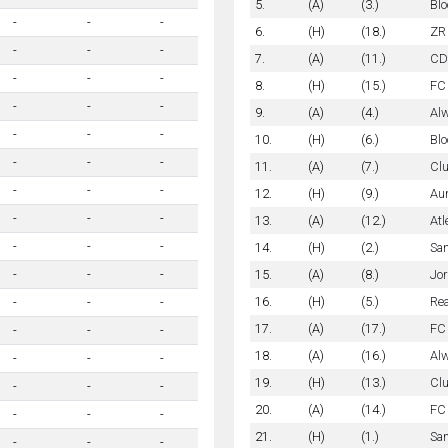
5.
(A)
(3.)
Bl
-
-
-
6.
(H)
(18.)
ZR 
-
-
-
7.
(A)
(11.)
CD
-
-
-
8.
(H)
(15.)
FC 
-
-
-
9.
(A)
(4.)
Alw
-
-
-
10.
(H)
(6.)
Bl
-
-
-
11.
(A)
(7.)
Cl
-
-
-
12.
(H)
(9.)
Aur
-
-
-
13.
(A)
(12.)
Atl
-
-
-
14.
(H)
(2.)
Sa
15.
(A)
(8.)
Jor
-
-
-
16.
(H)
(5.)
Rea
-
-
-
17.
(A)
(17.)
FC 
-
-
-
18.
(A)
(16.)
Alw
-
-
-
19.
(H)
(13.)
Clu
-
-
-
20.
(A)
(14.)
FC
-
-
-
21.
(H)
(1.)
Sa
-
-
-