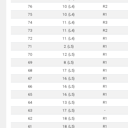
76
10. (L4)
R2
75
10. (L4)
R1
74
11. (L4)
R3
73
11. (L4)
R2
72
11. (L4)
R1
71
2. (L5)
R1
70
12. (L5)
R1
69
8. (L5)
R1
68
17. (L5)
R1
67
16. (L5)
R1
66
16. (L5)
R1
65
16. (L5)
R1
64
13. (L5)
R1
63
17. (L5)
-
62
18. (L5)
R1
61
18. (L5)
R1