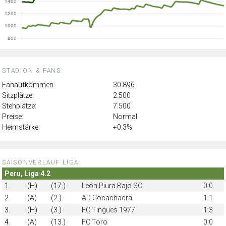
STADION & FANS:
Fanaufkommen:
30.896
Sitzplätze:
2.500
Stehplätze:
7.500
Preise:
Normal
Heimstärke:
+0.3%
SAISONVERLAUF LIGA:
Peru, Liga 4.2
1.
(H)
(17.)
León Piura Bajo SC
0:0
2.
(A)
(2.)
AD Cocachacra
1:1
3.
(H)
(3.)
FC Tingues 1977
1:3
4.
(A)
(13.)
FC Toro
0:0