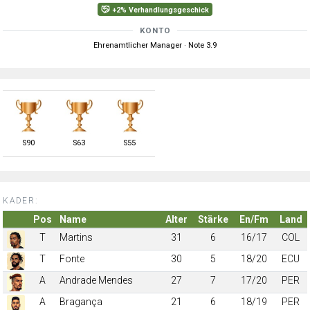
+2% Verhandlungsgeschick
KONTO
Ehrenamtlicher Manager · Note 3.9
S
90
S
63
S
55
KADER:
Pos
Name
Alter
Stärke
En/Fm
Land
T
Martins
31
6
16/17
COL
T
Fonte
30
5
18/20
ECU
A
Andrade Mendes
27
7
17/20
PER
A
Bragança
21
6
18/19
PER