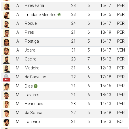
A
Pires Faria
23
6
16/17
PER
A
23
6
16/15
PER
Trindade Mereiles
A
Roque
24
6
16/17
PER
A
Pires
21
6
18/19
PER
A
Postiga
21
5
16/17
PER
A
Joara
31
5
16/17
VEN
M
Caeiro
23
7
15/12
PER
M
Madeira
31
6
12/13
PER
M
de Carvalho
22
6
17/18
PER
✚ 4
M
21
6
15/16
PER
Dias
M
Tavares
21
6
18/13
PER
M
Henriques
23
6
14/13
PER
M
da Sousa
22
5
15/18
PER
M
Loureiro
31
5
15/13
BOL