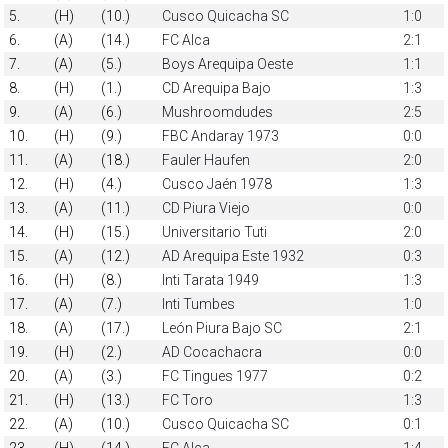
5.
(H)
(10.)
Cusco Quicacha SC
1:0
6.
(A)
(14.)
FC Alca
2:1
7.
(A)
(5.)
Boys Arequipa Oeste
1:1
8.
(H)
(1.)
CD Arequipa Bajo
1:3
9.
(A)
(6.)
Mushroomdudes
2:5
10.
(H)
(9.)
FBC Andaray 1973
0:0
11.
(A)
(18.)
Fauler Haufen
2:0
12.
(H)
(4.)
Cusco Jaén 1978
1:3
13.
(A)
(11.)
CD Piura Viejo
0:0
14.
(H)
(15.)
Universitario Tuti
2:0
15.
(A)
(12.)
AD Arequipa Este 1932
0:3
16.
(H)
(8.)
Inti Tarata 1949
1:3
17.
(A)
(7.)
Inti Tumbes
1:0
18.
(A)
(17.)
León Piura Bajo SC
2:1
19.
(H)
(2.)
AD Cocachacra
0:0
20.
(A)
(3.)
FC Tingues 1977
0:2
21.
(H)
(13.)
FC Toro
1:3
22.
(A)
(10.)
Cusco Quicacha SC
0:1
23.
(H)
(14.)
FC Alca
1:4