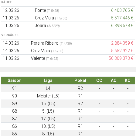
KÄUFE
12.03.26
Fonte
6.403.765 €
(T 5/28)
11.03.26
Cruz Maia
5.517.446 €
(T 5/30)
11.03.26
Joara
6.398.678 €
(A 5/29)
VERKÄUFE
14.03.26
Pereira Ribeiro
2.884.059 €
(T 4/30)
14.03.26
Cruz Maia
5.652.922 €
(T 5/30)
11.03.26
Valente
50.309.373 €
(T 6/22)
Saison
Liga
Pokal
CC
AC
KC
91
L4
R2
-
-
-
90
Meister (L5)
R1
-
-
-
89
16. (L5)
R2
-
-
-
88
5. (L5)
R1
-
-
-
87
17. (L5)
R1
-
-
-
86
10. (L5)
R1
-
-
-
85
8. (L5)
R1
-
-
-