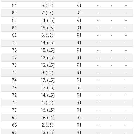
84
6. (L5)
R1
-
-
-
83
7. (L5)
R2
-
-
-
82
14. (L5)
R1
-
-
-
81
15. (L5)
R1
-
-
-
80
6. (L5)
R1
-
-
-
79
14. (L5)
R1
-
-
-
78
15. (L5)
R1
-
-
-
77
12. (L5)
R1
-
-
-
76
13. (L5)
R1
-
-
-
75
9. (L5)
R1
-
-
-
74
17. (L5)
R1
-
-
-
73
13. (L5)
R2
-
-
-
72
14. (L5)
R1
-
-
-
71
4. (L5)
R1
-
-
-
70
16. (L5)
R1
-
-
-
69
18. (L4)
R2
-
-
-
68
2. (L5)
R1
-
-
-
67
13. (L5)
R1
-
-
-