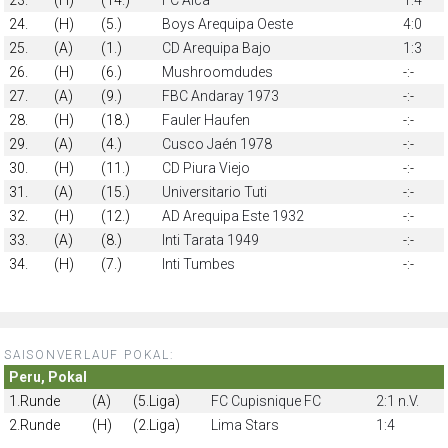
24.
(H)
(5.)
Boys Arequipa Oeste
4:0
25.
(A)
(1.)
CD Arequipa Bajo
1:3
26.
(H)
(6.)
Mushroomdudes
-:-
27.
(A)
(9.)
FBC Andaray 1973
-:-
28.
(H)
(18.)
Fauler Haufen
-:-
29.
(A)
(4.)
Cusco Jaén 1978
-:-
30.
(H)
(11.)
CD Piura Viejo
-:-
31.
(A)
(15.)
Universitario Tuti
-:-
32.
(H)
(12.)
AD Arequipa Este 1932
-:-
33.
(A)
(8.)
Inti Tarata 1949
-:-
34.
(H)
(7.)
Inti Tumbes
-:-
SAISONVERLAUF POKAL:
Peru, Pokal
1.Runde
(A)
(5.Liga)
FC Cupisnique FC
2:1 n.V.
2.Runde
(H)
(2.Liga)
Lima Stars
1:4