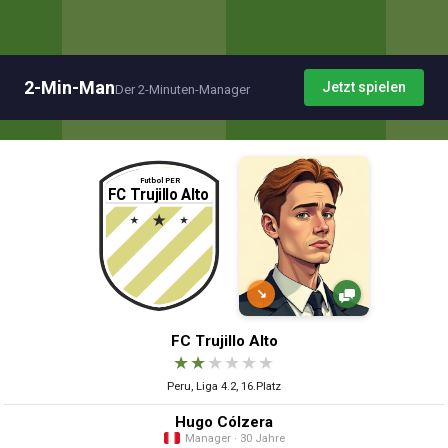
2-Min-Man
Jetzt spielen
Der 2-Minuten-Manager
↘
FC Trujillo Alto
★
★
★
★
★
★
Peru, Liga 4.2, 16.Platz
Hugo Cólzera
Manager · 30 Jahre