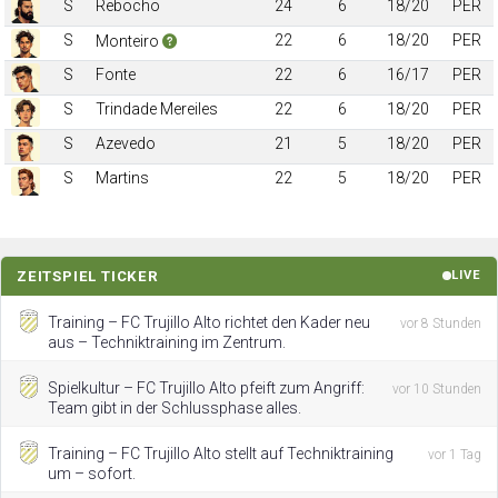
S
Rebocho
24
6
18/20
PER
S
22
6
18/20
PER
Monteiro
S
Fonte
22
6
16/17
PER
S
Trindade Mereiles
22
6
18/20
PER
S
Azevedo
21
5
18/20
PER
S
Martins
22
5
18/20
PER
ZEITSPIEL TICKER
LIVE
Training – FC Trujillo Alto richtet den Kader neu
vor 8 Stunden
aus – Techniktraining im Zentrum.
Spielkultur – FC Trujillo Alto pfeift zum Angriff:
vor 10 Stunden
Team gibt in der Schlussphase alles.
Training – FC Trujillo Alto stellt auf Techniktraining
vor 1 Tag
um – sofort.