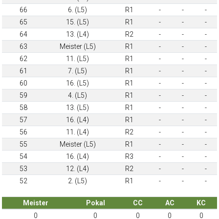
66
6. (L5)
R1
-
-
-
65
15. (L5)
R1
-
-
-
64
13. (L4)
R2
-
-
-
63
Meister (L5)
R1
-
-
-
62
11. (L5)
R1
-
-
-
61
7. (L5)
R1
-
-
-
60
16. (L5)
R1
-
-
-
59
4. (L5)
R1
-
-
-
58
13. (L5)
R1
-
-
-
57
16. (L4)
R1
-
-
-
56
11. (L4)
R2
-
-
-
55
Meister (L5)
R1
-
-
-
54
16. (L4)
R3
-
-
-
53
12. (L4)
R2
-
-
-
52
2. (L5)
R1
-
-
-
Meister
Pokal
CC
AC
KC
0
0
0
0
0