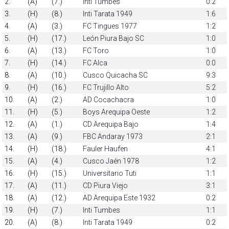
2.
(A)
(7.)
Inti Tumbes
0:2
3.
(H)
(8.)
Inti Tarata 1949
1:6
4.
(A)
(3.)
FC Tingues 1977
1:2
5.
(H)
(17.)
León Piura Bajo SC
1:0
6.
(A)
(13.)
FC Toro
1:0
7.
(H)
(14.)
FC Alca
0:0
8.
(A)
(10.)
Cusco Quicacha SC
9:3
9.
(H)
(16.)
FC Trujillo Alto
5:2
10.
(A)
(2.)
AD Cocachacra
1:0
11.
(H)
(5.)
Boys Arequipa Oeste
1:2
12.
(A)
(1.)
CD Arequipa Bajo
1:4
13.
(A)
(9.)
FBC Andaray 1973
2:1
14.
(H)
(18.)
Fauler Haufen
4:1
15.
(A)
(4.)
Cusco Jaén 1978
1:2
16.
(H)
(15.)
Universitario Tuti
1:1
17.
(A)
(11.)
CD Piura Viejo
3:1
18.
(A)
(12.)
AD Arequipa Este 1932
0:2
19.
(H)
(7.)
Inti Tumbes
1:1
20.
(A)
(8.)
Inti Tarata 1949
0:2