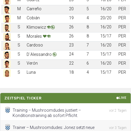
M
Carreño
20
5
16/20
PER
M
Cobián
19
4
20/20
PER
S
26
8
16/20
PER
Klimowicz
S
26
8
15/17
PER
Morales
S
Cardoso
23
7
16/20
PER
S
24
7
15/17
PER
D´Alessandro
S
Verón
22
6
16/20
PER
S
Luna
18
4
15/17
PER
ZEITSPIEL TICKER
LIVE
Training – Mushroomdudes justiert –
vor 2 Tagen
Konditionstraining ab sofort Pflicht.
Trainer – Mushroomdudes: Jonez setzt neue
vor 3 Tagen