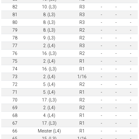
82
10. (L3)
R3
-
-
-
81
8. (L3)
R3
-
-
-
80
8. (L3)
R3
-
-
-
79
8. (L3)
R2
-
-
-
78
9. (L3)
R2
-
-
-
77
2. (L4)
R3
-
-
-
76
16. (L3)
R2
-
-
-
75
2. (L4)
R1
-
-
-
74
16. (L3)
R1
-
-
-
73
2. (L4)
1/16
-
-
-
72
5. (L4)
R2
-
-
-
71
5. (L4)
R1
-
-
-
70
17. (L3)
R2
-
-
-
69
2. (L4)
R2
-
-
-
68
4. (L4)
R1
-
-
-
67
17. (L3)
R1
-
-
-
66
Meister (L4)
R1
-
-
-
65
15. (L3)
1/16
-
-
-