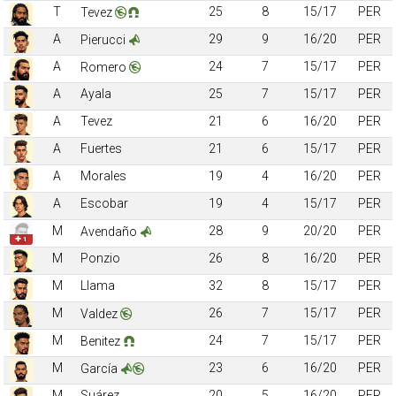
T
25
8
15/17
PER
Tevez
A
29
9
16/20
PER
Pierucci
A
24
7
15/17
PER
Romero
A
Ayala
25
7
15/17
PER
A
Tevez
21
6
16/20
PER
A
Fuertes
21
6
15/17
PER
A
Morales
19
4
16/20
PER
A
Escobar
19
4
15/17
PER
M
28
9
20/20
PER
Avendaño
✚ 1
M
Ponzio
26
8
16/20
PER
M
Llama
32
8
15/17
PER
M
26
7
15/17
PER
Valdez
M
24
7
15/17
PER
Benitez
M
23
6
16/20
PER
García
M
Suárez
20
5
16/20
PER