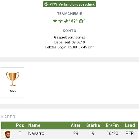
+17% Verhandlungsgeschick
TEAMCHEMIE
4
4
2
KONTO
Gespielt von: Jonez
Dabei seit: 09.06.19
Letztes Login: 05.08. 07:45 Uhr
S
66
KADER:
Pos
Name
Alter
Stärke
En/Fm
Land
T
Navarro
29
9
16/20
PER