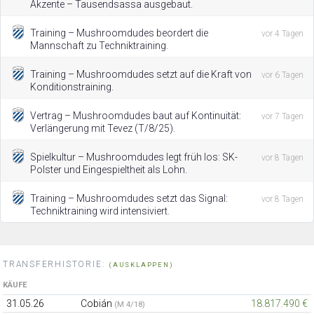
Akzente – Tausendsassa ausgebaut.
Training – Mushroomdudes beordert die
vor 4 Tagen
Mannschaft zu Techniktraining.
Training – Mushroomdudes setzt auf die Kraft von
vor 6 Tagen
Konditionstraining.
Vertrag – Mushroomdudes baut auf Kontinuität:
vor 7 Tagen
Verlängerung mit Tevez (T/8/25).
Spielkultur – Mushroomdudes legt früh los: SK-
vor 8 Tagen
Polster und Eingespieltheit als Lohn.
Training – Mushroomdudes setzt das Signal:
vor 8 Tagen
Techniktraining wird intensiviert.
TRANSFERHISTORIE:
(AUSKLAPPEN)
KÄUFE
31.05.26
Cobián
18.817.490 €
(M 4/18)