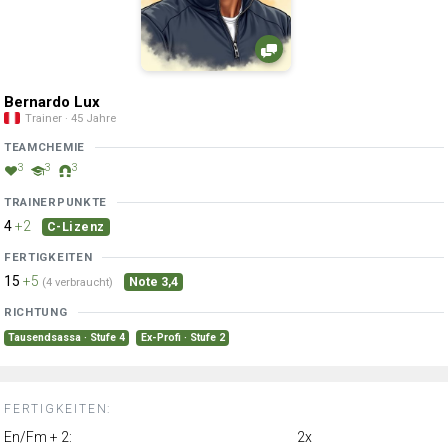
Bernardo Lux
Trainer · 45 Jahre
TEAMCHEMIE
3
3
3
TRAINERPUNKTE
4
+2
C-Lizenz
FERTIGKEITEN
15
+5
Note 3,4
(4 verbraucht)
RICHTUNG
Tausendsassa · Stufe 4
Ex-Profi · Stufe 2
FERTIGKEITEN:
En/Fm + 2:
2x