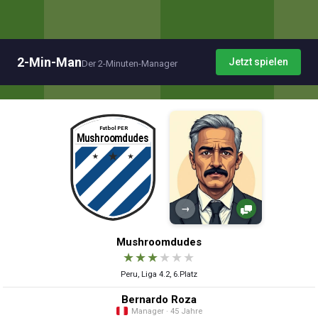
2-Min-Man
Jetzt spielen
Der 2-Minuten-Manager
→
Mushroomdudes
★
★
★
★
★
★
Peru, Liga 4.2, 6.Platz
Bernardo Roza
Manager · 45 Jahre