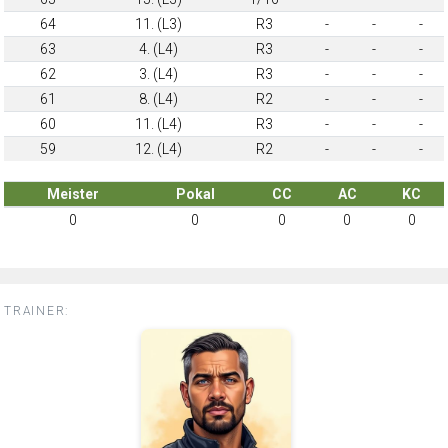
64
11. (L3)
R3
-
-
-
63
4. (L4)
R3
-
-
-
62
3. (L4)
R3
-
-
-
61
8. (L4)
R2
-
-
-
60
11. (L4)
R3
-
-
-
59
12. (L4)
R2
-
-
-
Meister
Pokal
CC
AC
KC
0
0
0
0
0
TRAINER: