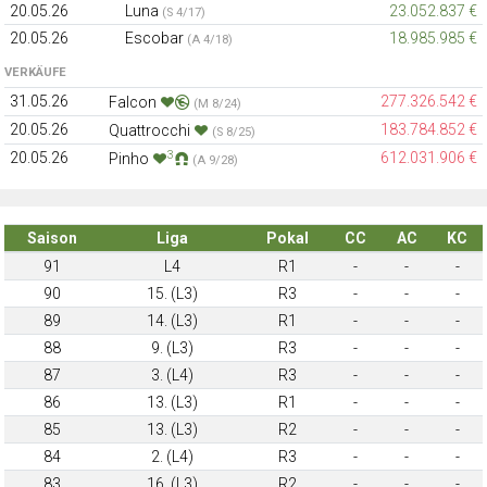
20.05.26
Luna
23.052.837 €
(S 4/17)
20.05.26
Escobar
18.985.985 €
(A 4/18)
VERKÄUFE
31.05.26
277.326.542 €
Falcon
(M 8/24)
20.05.26
183.784.852 €
Quattrocchi
(S 8/25)
3
20.05.26
612.031.906 €
Pinho
(A 9/28)
Saison
Liga
Pokal
CC
AC
KC
91
L4
R1
-
-
-
90
15. (L3)
R3
-
-
-
89
14. (L3)
R1
-
-
-
88
9. (L3)
R3
-
-
-
87
3. (L4)
R3
-
-
-
86
13. (L3)
R1
-
-
-
85
13. (L3)
R2
-
-
-
84
2. (L4)
R3
-
-
-
83
16. (L3)
R2
-
-
-