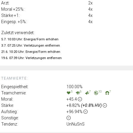
Arzt:
2x
Moral +25%:
4x
Stärke +1:
4x
Eingesp. +5%:
4x
Zuletzt verwendet:
5.7. 10:03 Uhr: Energie/Form erhöhen
3.7. 07:25 Uhr: Verletzungen entfernen
21.6. 10:20 Uhr: Energie/Form erhöhen
19.6. 07:39 Uhr: Verletzungen entfernen
TEAMWERTE:
Eingespieltheit:
100.00%
5
6
7
10
7
Teamchemie:
Moral:
+45.4
Stärke:
+8.82%
(+0.8% HV)
Aufstieg:
+96.94%
Sonstige:
Tendenz:
UnNuSnS