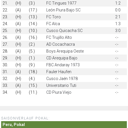
21.
(H)
(3.)
FC Tingues 1977
1:2
22.
(A)
(17.)
León Piura Bajo SC
0:0
23.
(H)
(13.)
FC Toro
2:1
24.
(A)
(14.)
FC Alca
1:3
25.
(H)
(10.)
Cusco Quicacha SC
3:0
26.
(A)
(16.)
FC Trujillo Alto
-:-
27.
(H)
(2.)
AD Cocachacra
-:-
28.
(A)
(5.)
Boys Arequipa Oeste
-:-
29.
(H)
(1.)
CD Arequipa Bajo
-:-
30.
(H)
(9.)
FBC Andaray 1973
-:-
31.
(A)
(18.)
Fauler Haufen
-:-
32.
(H)
(4.)
Cusco Jaén 1978
-:-
33.
(A)
(15.)
Universitario Tuti
-:-
34.
(H)
(11.)
CD Piura Viejo
-:-
SAISONVERLAUF POKAL:
Peru, Pokal