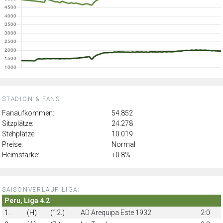
STADION & FANS:
Fanaufkommen:
54.852
Sitzplätze:
24.278
Stehplätze:
10.019
Preise:
Normal
Heimstärke:
+0.8%
SAISONVERLAUF LIGA:
Peru, Liga 4.2
1.
(H)
(12.)
AD Arequipa Este 1932
2:0