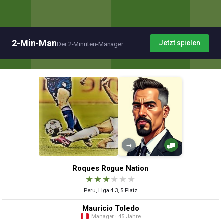
2-Min-Man
Jetzt spielen
Der 2-Minuten-Manager
→
Roques Rogue Nation
★
★
★
★
★
★
Peru, Liga 4.3, 5.Platz
Mauricio Toledo
Manager · 45 Jahre