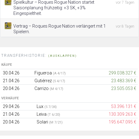
Spielkultur – Roques Rogue Nation startet
vor 7 Tagen
Saisonplanung frühzeitig: +3 SK, +3%
Eingespieltheit.
Vertrag – Roques Rogue Nation verlängert mit 1
vor 8 Tagen
Spielern.
TRANSFERHISTORIE:
(AUSKLAPPEN)
KÄUFE
30.04.26
Figueroa
299.038.327 €
(A 4/17)
21.04.26
Gutiérrez
23.483.369 €
(S 4/17)
20.04.26
Carrizo
23.505.053 €
(M 4/17)
VERKÄUFE
29.04.26
Lux
53.396.131 €
(S 7/34)
21.04.26
Leiva
130.309.263 €
(T 6/20)
20.04.26
Solari
195.647.095 €
(M 7/21)