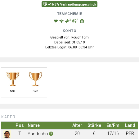
+16.5% Verhandlungsgeschick
TEAMCHEMIE
3
3
KONTO
Gespielt von: RoughTom
Dabei seit: 31.05.19
Letztes Login: 06.08. 06:34 Uhr
S
81
S
78
KADER:
Pos
Name
Alter
Stärke
En/Fm
Land
T
20
6
17/16
PER
Sandrinho