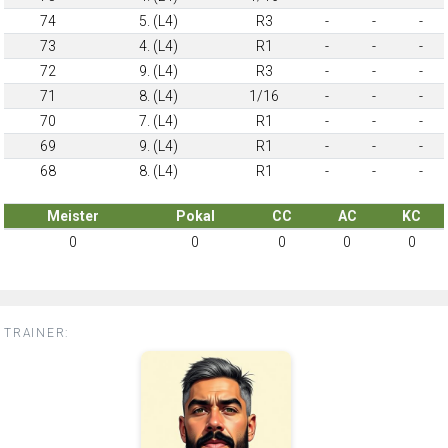
74
5. (L4)
R3
-
-
-
73
4. (L4)
R1
-
-
-
72
9. (L4)
R3
-
-
-
71
8. (L4)
1/16
-
-
-
70
7. (L4)
R1
-
-
-
69
9. (L4)
R1
-
-
-
68
8. (L4)
R1
-
-
-
Meister
Pokal
CC
AC
KC
0
0
0
0
0
TRAINER: