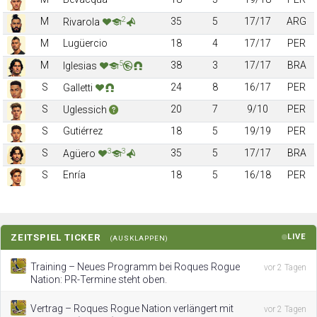
2
M
35
5
17/17
ARG
Rivarola
M
Lugüercio
18
4
17/17
PER
5
M
38
3
17/17
BRA
Iglesias
S
24
8
16/17
PER
Galletti
S
20
7
9/10
PER
Uglessich
S
Gutiérrez
18
5
19/19
PER
3
3
S
35
5
17/17
BRA
Agüero
S
Enría
18
5
16/18
PER
ZEITSPIEL TICKER
LIVE
(AUSKLAPPEN)
Training – Neues Programm bei Roques Rogue
vor 2 Tagen
Nation: PR-Termine steht oben.
Vertrag – Roques Rogue Nation verlängert mit
vor 2 Tagen