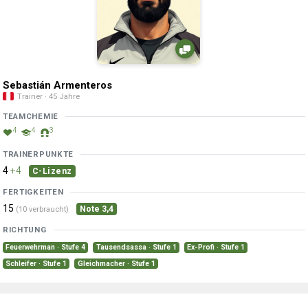
Sebastián Armenteros
Trainer · 45 Jahre
TEAMCHEMIE
4
4
3
TRAINERPUNKTE
4
+4
C-Lizenz
FERTIGKEITEN
15
Note 3,4
(10 verbraucht)
RICHTUNG
Feuerwehrman · Stufe 4
Tausendsassa · Stufe 1
Ex-Profi · Stufe 1
Schleifer · Stufe 1
Gleichmacher · Stufe 1