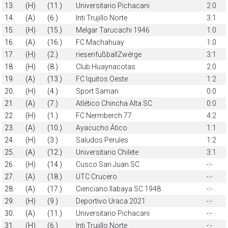
13.
(H)
(11.)
Universitario Pichacani
2:0
14.
(A)
(6.)
Inti Trujillo Norte
3:1
15.
(H)
(15.)
Melgar Tarucachi 1946
1:0
16.
(A)
(16.)
FC Machahuay
1:0
17.
(H)
(2.)
riesenfußballZwérge
3:1
18.
(H)
(8.)
Club Huaynacotas
2:0
19.
(A)
(13.)
FC Iquitos Oeste
1:2
20.
(H)
(4.)
Sport Saman
0:0
21.
(A)
(7.)
Atlético Chincha Alta SC
0:0
22.
(H)
(1.)
FC Nermberch 77
4:2
23.
(A)
(10.)
Ayacucho Ático
1:1
24.
(H)
(3.)
Saludos Perules
1:2
25.
(A)
(12.)
Universitario Chilete
3:1
26.
(H)
(14.)
Cusco San Juan SC
-:-
27.
(A)
(18.)
UTC Crucero
-:-
28.
(A)
(17.)
Cienciano Ilabaya SC 1948
-:-
29.
(H)
(9.)
Deportivo Uraca 2021
-:-
30.
(A)
(11.)
Universitario Pichacani
-:-
31.
(H)
(6.)
Inti Trujillo Norte
-:-