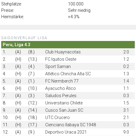
Stehplätze:
100.000
Preise:
Sehr niedrig
Heimstärke:
+4.3%
SAISONVERLAUF LIGA:
Peru, Liga 4.3
1.
(A)
(8.)
Club Huaynacotas
2:0
2.
(H)
(13.)
FC Iquitos Oeste
1:2
3.
(A)
(4.)
Sport Saman
0:2
4.
(H)
(7.)
Atlético Chincha Alta SC
1:3
5.
(A)
(1.)
FC Nermberch 77
1:4
6.
(H)
(10.)
Ayacucho Ático
1:1
7.
(A)
(3.)
Saludos Perules
0:3
8.
(H)
(12.)
Universitario Chilete
1:5
9.
(A)
(14.)
Cusco San Juan SC
3:1
10.
(H)
(18.)
UTC Crucero
2:1
11.
(H)
(17.)
Cienciano Ilabaya SC 1948
0:3
12.
(A)
(9.)
Deportivo Uraca 2021
9:0