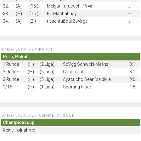
32.
(A)
(15.)
Melgar Tarucachi 1946
-:-
33.
(H)
(16.)
FC Machahuay
-:-
34.
(A)
(2.)
riesenfußballZwérge
-:-
SAISONVERLAUF POKAL:
Peru, Pokal
1.Runde
(H)
(2.Liga)
SpVgg Schwcki-Meenz
3:1
2.Runde
(H)
(5.Liga)
Cusco Juli
3:1
3.Runde
(H)
(5.Liga)
Ayacucho Dean Valdivia
9:0
1/16
(H)
(1.Liga)
Sporting Pisco
1:8
SAISONVERLAUF CHAMPIONSCUP
Championscup
Keine Teilnahme