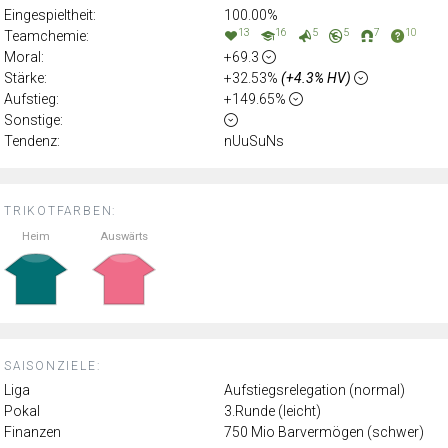
Eingespieltheit:
100.00%
13
16
5
5
7
10
Teamchemie:
Moral:
+69.3
Stärke:
+32.53%
(+4.3% HV)
Aufstieg:
+149.65%
Sonstige:
Tendenz:
nUuSuNs
TRIKOTFARBEN:
Heim
Auswärts
SAISONZIELE:
Liga
Aufstiegsrelegation (normal)
Pokal
3.Runde (leicht)
Finanzen
750 Mio Barvermögen (schwer)