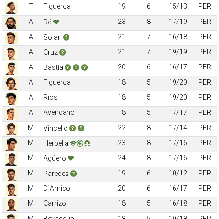
T
Figueroa
19
6
15/13
PER
A
23
8
17/19
PER
Ré
A
21
7
16/18
PER
Solari
A
21
7
19/19
PER
Cruz
A
20
6
16/17
PER
Bastía
A
Figueroa
18
5
19/20
PER
A
Ríos
18
5
19/20
PER
A
Avendaño
18
5
17/17
PER
M
22
8
17/14
PER
Vincello
M
23
8
17/16
PER
Herbella
M
24
8
17/16
PER
Agüero
M
19
6
10/12
PER
Paredes
M
D´Amico
20
6
16/17
PER
M
Carrizo
18
5
16/18
PER
M
Bevacqua
18
5
19/18
PER