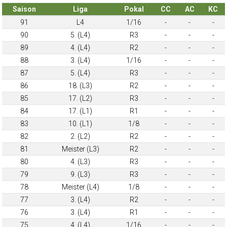
Saison
Liga
Pokal
CC
AC
KC
91
L4
1/16
-
-
-
90
5. (L4)
R3
-
-
-
89
4. (L4)
R2
-
-
-
88
3. (L4)
1/16
-
-
-
87
5. (L4)
R3
-
-
-
86
18. (L3)
R2
-
-
-
85
17. (L2)
R3
-
-
-
84
17. (L1)
R1
-
-
-
83
10. (L1)
1/8
-
-
-
82
2. (L2)
R2
-
-
-
81
Meister (L3)
R2
-
-
-
80
4. (L3)
R3
-
-
-
79
9. (L3)
R3
-
-
-
78
Meister (L4)
1/8
-
-
-
77
3. (L4)
R2
-
-
-
76
3. (L4)
R1
-
-
-
75
4. (L4)
1/16
-
-
-