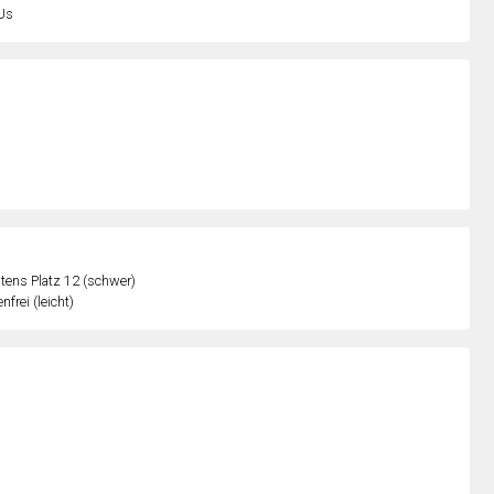
Us
ens Platz 12 (schwer)
nfrei (leicht)