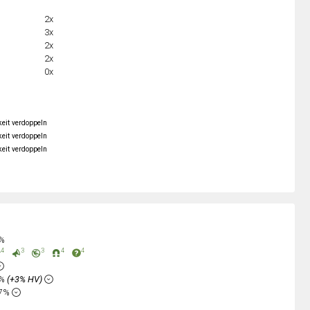
2x
3x
2x
2x
0x
keit verdoppeln
keit verdoppeln
keit verdoppeln
2%
4
3
3
4
4
6%
(+3% HV)
87%