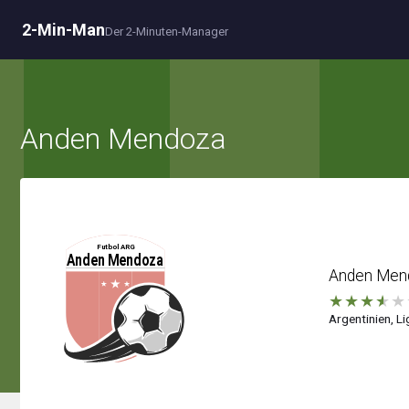
2-Min-Man
Der 2-Minuten-Manager
Anden Mendoza
Anden Men
★
★
★
★
★
Argentinien, Li