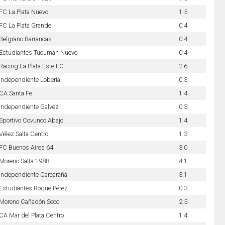
FC La Plata Nuevo
1:5
FC La Plata Grande
0:4
Belgrano Barrancas
0:4
Estudiantes Tucumán Nuevo
0:4
Racing La Plata Este FC
2:6
Independiente Lobería
0:3
CA Santa Fe
1:4
Independiente Galvez
0:3
Sportivo Covunco Abajo
1:4
Vélez Salta Centro
1:3
FC Buenos Aires 64
3:0
Moreno Salta 1988
4:1
Independiente Carcarañá
3:1
Estudiantes Roque Pérez
0:3
Moreno Cañadón Seco
2:5
CA Mar del Plata Centro
1:4