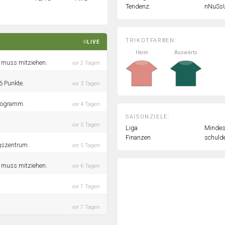
Tendenz:
nNuSs
TRIKOTFARBEN:
LIVE
Heim
Auswärts
r muss mitziehen.
vor 2 Tagen
6 Punkte.
vor 3 Tagen
Programm.
vor 4 Tagen
SAISONZIELE:
vor 5 Tagen
Liga
Mindest
Finanzen
schulde
gszentrum.
vor 5 Tagen
r muss mitziehen.
vor 6 Tagen
vor 7 Tagen
vor 7 Tagen