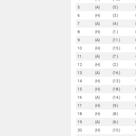
5.
(A)
(5.)
6.
(H)
(3.)
7.
(A)
(4.)
8.
(H)
(1.)
9.
(A)
(11.)
10.
(H)
(15.)
11.
(A)
(7.)
12.
(H)
(2.)
13.
(A)
(16.)
14.
(H)
(13.)
15.
(H)
(18.)
16.
(A)
(14.)
17.
(H)
(9.)
18.
(H)
(8.)
19.
(A)
(6.)
20.
(H)
(10.)