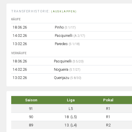
TRANSFERHISTORIE:
(AUSKLAPPEN)
KÄUFE
18.06.26
Pinho
(S 1/17)
14.02.26
Pasquinelli
(A 2/17)
13.02.26
Paredes
(S 1/18)
VERKÄUFE
18.06.26
Pasquinelli
(S 5/20)
14.02.26
Nogueira
(S 7/27)
13.02.26
Querijazu
(S 8/30)
Saison
Liga
Pokal
91
L5
R1
90
18. (L5)
R1
89
13. (L4)
R2