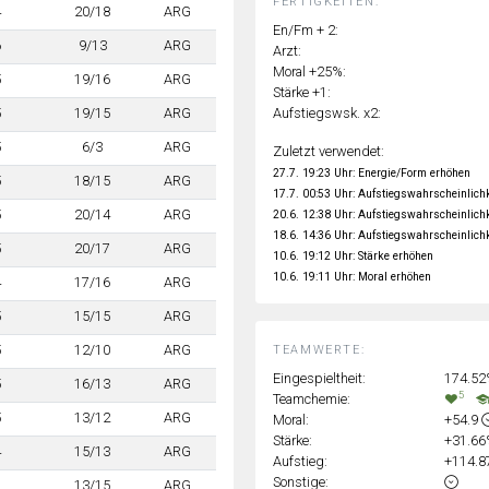
FERTIGKEITEN:
4
20/18
ARG
En/Fm + 2:
6
9/13
ARG
Arzt:
Moral +25%:
5
19/16
ARG
Stärke +1:
Aufstiegswsk. x2:
5
19/15
ARG
5
6/3
ARG
Zuletzt verwendet:
27.7. 19:23 Uhr: Energie/Form erhöhen
5
18/15
ARG
17.7. 00:53 Uhr: Aufstiegswahrscheinlich
5
20/14
ARG
20.6. 12:38 Uhr: Aufstiegswahrscheinlich
18.6. 14:36 Uhr: Aufstiegswahrscheinlich
5
20/17
ARG
10.6. 19:12 Uhr: Stärke erhöhen
10.6. 19:11 Uhr: Moral erhöhen
4
17/16
ARG
5
15/15
ARG
5
12/10
ARG
TEAMWERTE:
Eingespieltheit:
174.5
5
16/13
ARG
5
Teamchemie:
5
13/12
ARG
Moral:
+54.9
Stärke:
+31.6
4
15/13
ARG
Aufstieg:
+114.
Sonstige:
1
13/15
ARG