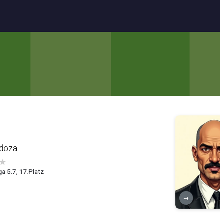
doza
★
ga 5.7, 17.Platz
→