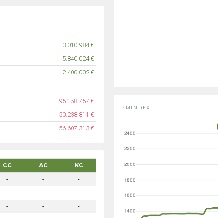
3.010.984 €
5.840.024 €
2.400.002 €
95.158.757 €
2MINDEX:
50.238.811 €
56.607.313 €
CC
AC
KC
-
-
-
-
-
-
-
-
-