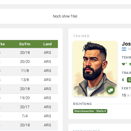
Noch ohne Titel.
TRAINER:
Jos
rke
En/Fm
Land
Tr
5
20/18
ARG
TEA
4
20/20
ARG
4
5
11/8
ARG
TRAI
5
13/8
ARG
4
C
FERT
5
20/18
ARG
15
(6 
5
19/20
ARG
RICHTUNG
4
20/17
ARG
Gleichmacher · Stufe 4
4
7/4
ARG
4
20/18
ARG