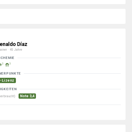
enaldo Díaz
ainer · 45 Jahre
MCHEMIE
3
3
NERPUNKTE
-Lizenz
IGKEITEN
Note 3,4
verbraucht)