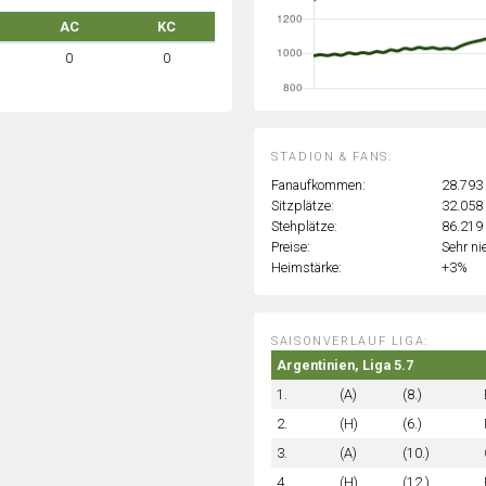
AC
KC
0
0
STADION & FANS:
Fanaufkommen:
28.793
Sitzplätze:
32.058
Stehplätze:
86.219
Preise:
Sehr ni
Heimstärke:
+3%
SAISONVERLAUF LIGA:
Argentinien, Liga 5.7
1.
(A)
(8.)
2.
(H)
(6.)
3.
(A)
(10.)
4.
(H)
(12.)