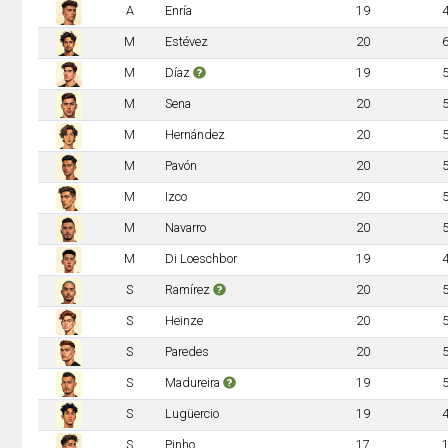
A
Enría
19
M
Estévez
20
M
Díaz
19
M
Sena
20
M
Hernández
20
M
Pavón
20
M
Izco
20
M
Navarro
20
M
Di Loeschbor
19
S
Ramírez
20
S
Heinze
20
S
Paredes
20
S
Madureira
19
S
Lugüercio
19
S
Pinho
17