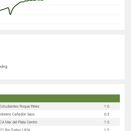
edrig
Estudiantes Roque Pérez
1:0
Moreno Cañadón Seco
0:3
CA Mar del Plata Centro
1:5
FC Río Turbio 1924
1:5