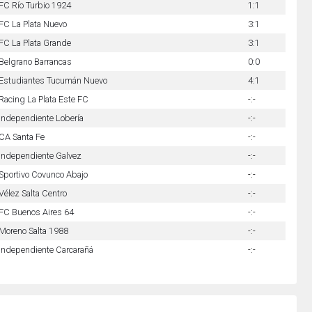
FC Río Turbio 1924
1:1
FC La Plata Nuevo
3:1
FC La Plata Grande
3:1
Belgrano Barrancas
0:0
Estudiantes Tucumán Nuevo
4:1
Racing La Plata Este FC
-:-
Independiente Lobería
-:-
CA Santa Fe
-:-
Independiente Galvez
-:-
Sportivo Covunco Abajo
-:-
Vélez Salta Centro
-:-
FC Buenos Aires 64
-:-
Moreno Salta 1988
-:-
Independiente Carcarañá
-:-