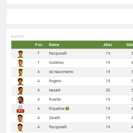
KADER:
Pos
Name
Alter
Stä
T
Pasquinelli
19
T
Gutiérrez
19
A
do Nascimento
19
A
Rogerio
19
A
Nazaré
20
A
Rivaldo
19
A
Riquelme
19
✚ 3
A
Zanetti
19
A
Pasquinelli
19