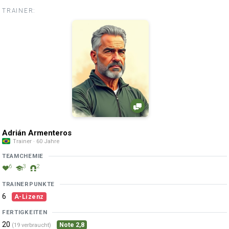
TRAINER:
Adrián Armenteros
Trainer · 60 Jahre
TEAMCHEMIE
6
3
2
TRAINERPUNKTE
6
A-Lizenz
FERTIGKEITEN
20
Note 2,8
(19 verbraucht)