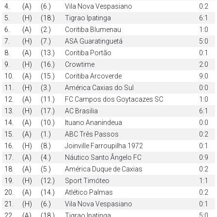
4.
(A)
(6.)
Vila Nova Vespasiano
0:2
5.
(H)
(18.)
Tigrao Ipatinga
6:1
6.
(A)
(2.)
Coritiba Blumenau
1:0
7.
(H)
(7.)
ASA Guaratinguetá
5:0
8.
(A)
(13.)
Coritiba Portão
0:1
9.
(H)
(16.)
Crowtime
2:0
10.
(A)
(15.)
Coritiba Arcoverde
9:0
11.
(H)
(3.)
América Caxias do Sul
0:0
12.
(A)
(11.)
FC Campos dos Goytacazes SC
1:0
13.
(H)
(17.)
AC Brasilia
6:1
14.
(A)
(10.)
Ituano Ananindeua
0:0
15.
(A)
(1.)
ABC Três Passos
0:2
16.
(H)
(8.)
Joinville Farroupilha 1972
0:1
17.
(A)
(4.)
Náutico Santo Ângelo FC
0:9
18.
(A)
(5.)
América Duque de Caxias
0:2
19.
(H)
(12.)
Sport Timóteo
1:1
20.
(A)
(14.)
Atlético Palmas
0:2
21.
(H)
(6.)
Vila Nova Vespasiano
0:1
22.
(A)
(18.)
Tigrao Ipatinga
5:0