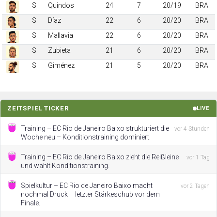
S
Quindos
24
7
20/19
BRA
S
Díaz
22
6
20/20
BRA
S
Mallavia
22
6
20/20
BRA
S
Zubieta
21
6
20/20
BRA
S
Giménez
21
5
20/20
BRA
ZEITSPIEL TICKER
LIVE
Training – EC Rio de Janeiro Baixo strukturiert die
vor 4 Stunden
Woche neu – Konditionstraining dominiert.
Training – EC Rio de Janeiro Baixo zieht die Reißleine
vor 1 Tag
und wählt Konditionstraining.
Spielkultur – EC Rio de Janeiro Baixo macht
vor 2 Tagen
nochmal Druck – letzter Stärkeschub vor dem
Finale.