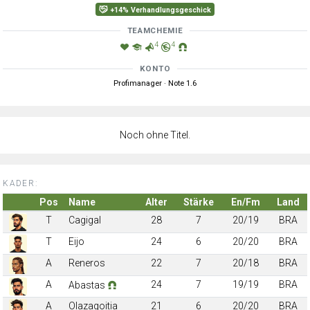
+14% Verhandlungsgeschick
TEAMCHEMIE
4
4
KONTO
Profimanager · Note 1.6
Noch ohne Titel.
KADER:
Pos
Name
Alter
Stärke
En/Fm
Land
T
Cagigal
28
7
20/19
BRA
T
Eijo
24
6
20/20
BRA
A
Reneros
22
7
20/18
BRA
A
24
7
19/19
BRA
Abastas
A
Olazagoitia
21
6
20/20
BRA