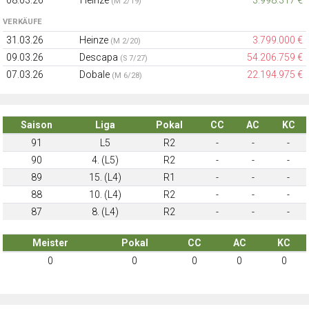
08.03.26
Heinze
3.998.317 €
(M 2/19)
VERKÄUFE
31.03.26
Heinze
3.799.000 €
(M 2/20)
09.03.26
Descapa
54.206.759 €
(S 7/27)
07.03.26
Dobale
22.194.975 €
(M 6/28)
Saison
Liga
Pokal
CC
AC
KC
91
L5
R2
-
-
-
90
4. (L5)
R2
-
-
-
89
15. (L4)
R1
-
-
-
88
10. (L4)
R2
-
-
-
87
8. (L4)
R2
-
-
-
Meister
Pokal
CC
AC
KC
0
0
0
0
0