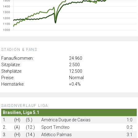
STADION & FANS:
Fanaufkommen:
24.960
Sitzplätze:
2.500
Stehplätze:
12.500
Preise:
Normal
Heimstärke:
+0.4%
SAISONVERLAUF LIGA:
Brasilien, Liga 5.1
1.
(H)
(5.)
América Duque de Caxias
1:0
2.
(A)
(12.)
Sport Timóteo
0:2
3.
(H)
(14.)
Atlético Palmas
3:1