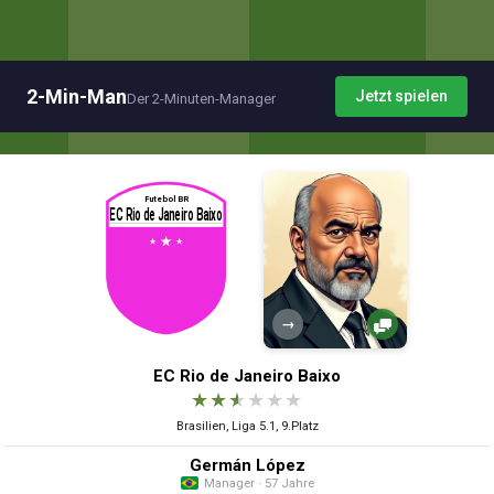
2-Min-Man
Jetzt spielen
Der 2-Minuten-Manager
→
EC Rio de Janeiro Baixo
★
★
★
★
★
★
Brasilien, Liga 5.1, 9.Platz
Germán López
Manager · 57 Jahre