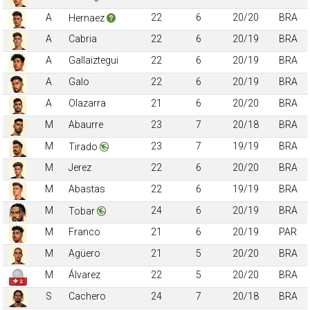
A
22
6
20/20
BRA
Hernaez
A
Cabria
22
6
20/19
BRA
A
Gallaiztegui
22
6
20/19
BRA
A
Galo
22
6
20/19
BRA
A
Olazarra
21
6
20/20
BRA
M
Abaurre
23
7
20/18
BRA
M
23
7
19/19
BRA
Tirado
M
Jerez
22
6
20/20
BRA
M
Abastas
22
6
19/19
BRA
M
24
6
20/19
BRA
Tobar
M
Franco
21
6
20/19
PAR
M
Agüero
21
5
20/20
BRA
M
Álvarez
22
5
20/20
BRA
✚ 2
S
Cachero
24
7
20/18
BRA