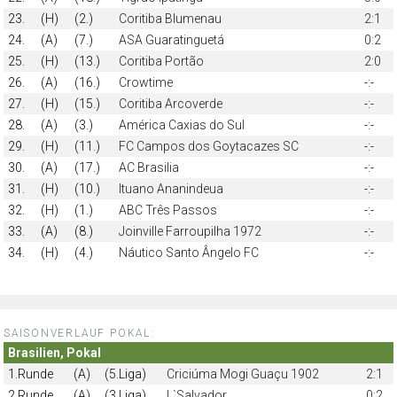
23.
(H)
(2.)
Coritiba Blumenau
2:1
24.
(A)
(7.)
ASA Guaratinguetá
0:2
25.
(H)
(13.)
Coritiba Portão
2:0
26.
(A)
(16.)
Crowtime
-:-
27.
(H)
(15.)
Coritiba Arcoverde
-:-
28.
(A)
(3.)
América Caxias do Sul
-:-
29.
(H)
(11.)
FC Campos dos Goytacazes SC
-:-
30.
(A)
(17.)
AC Brasilia
-:-
31.
(H)
(10.)
Ituano Ananindeua
-:-
32.
(H)
(1.)
ABC Três Passos
-:-
33.
(A)
(8.)
Joinville Farroupilha 1972
-:-
34.
(H)
(4.)
Náutico Santo Ângelo FC
-:-
SAISONVERLAUF POKAL:
Brasilien, Pokal
1.Runde
(A)
(5.Liga)
Criciúma Mogi Guaçu 1902
2:1
2.Runde
(A)
(3.Liga)
L`Salvador
0:2