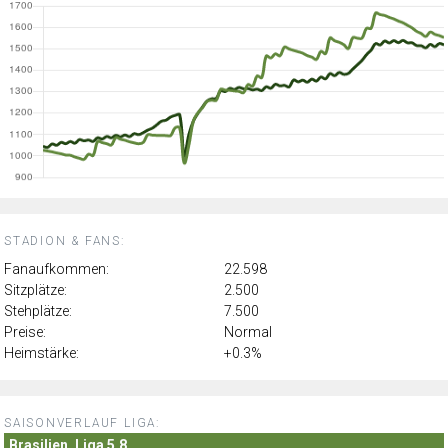
STADION & FANS:
Fanaufkommen:
22.598
Sitzplätze:
2.500
Stehplätze:
7.500
Preise:
Normal
Heimstärke:
+0.3%
SAISONVERLAUF LIGA:
Brasilien, Liga 5.8