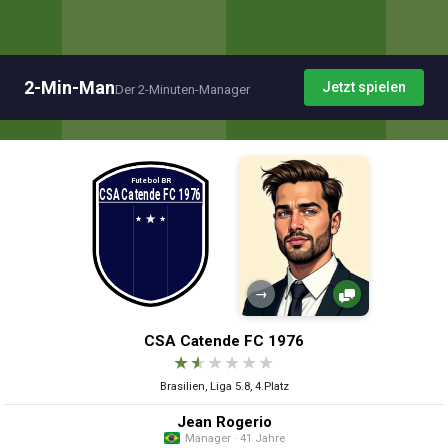
2-Min-Man
Jetzt spielen
Der 2-Minuten-Manager
→
CSA Catende FC 1976
★
★
★
★
★
★
Brasilien, Liga 5.8, 4.Platz
Jean Rogerio
Manager · 41 Jahre