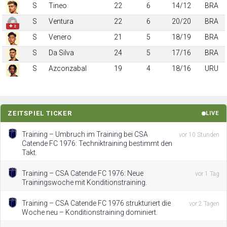
S
Tineo
22
6
14/12
BRA
S
Ventura
22
6
20/20
BRA
✚ 2
S
Venero
21
5
18/19
BRA
S
Da Silva
24
5
17/16
BRA
S
Azconzabal
19
4
18/16
URU
ZEITSPIEL TICKER
LIVE
Training – Umbruch im Training bei CSA
vor 10 Stunden
Catende FC 1976: Techniktraining bestimmt den
Takt.
Training – CSA Catende FC 1976: Neue
vor 1 Tag
Trainingswoche mit Konditionstraining.
Training – CSA Catende FC 1976 strukturiert die
vor 2 Tagen
Woche neu – Konditionstraining dominiert.