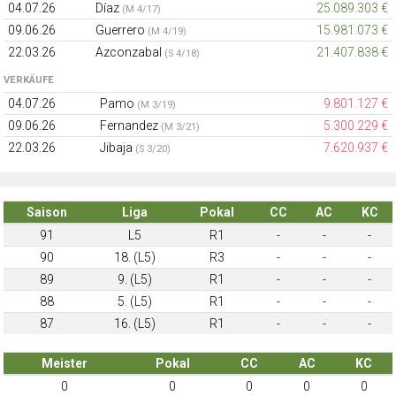
04.07.26
Díaz
25.089.303 €
(M 4/17)
09.06.26
Guerrero
15.981.073 €
(M 4/19)
22.03.26
Azconzabal
21.407.838 €
(S 4/18)
VERKÄUFE
04.07.26
Pamo
9.801.127 €
(M 3/19)
09.06.26
Fernandez
5.300.229 €
(M 3/21)
22.03.26
Jibaja
7.620.937 €
(S 3/20)
Saison
Liga
Pokal
CC
AC
KC
91
L5
R1
-
-
-
90
18. (L5)
R3
-
-
-
89
9. (L5)
R1
-
-
-
88
5. (L5)
R1
-
-
-
87
16. (L5)
R1
-
-
-
Meister
Pokal
CC
AC
KC
0
0
0
0
0