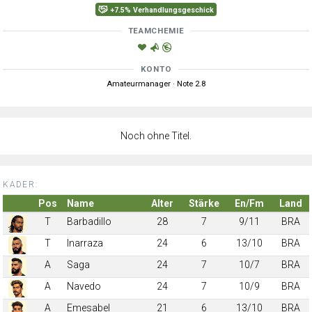
+7.5% Verhandlungsgeschick
TEAMCHEMIE
KONTO
Amateurmanager · Note 2.8
Noch ohne Titel.
KADER:
Pos
Name
Alter
Stärke
En/Fm
Land
T
Barbadillo
28
7
9/11
BRA
T
Inarraza
24
6
13/10
BRA
A
Saga
24
7
10/7
BRA
A
Navedo
24
7
10/9
BRA
A
Emesabel
21
6
13/10
BRA