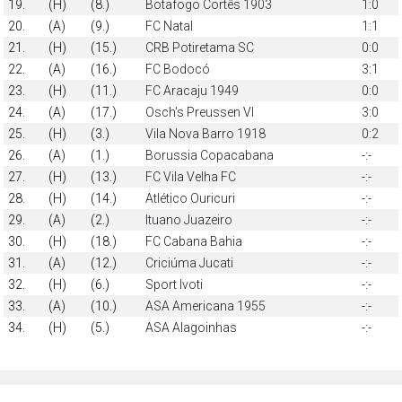
19.
(H)
(8.)
Botafogo Cortês 1903
1:0
20.
(A)
(9.)
FC Natal
1:1
21.
(H)
(15.)
CRB Potiretama SC
0:0
22.
(A)
(16.)
FC Bodocó
3:1
23.
(H)
(11.)
FC Aracaju 1949
0:0
24.
(A)
(17.)
Osch's Preussen VI
3:0
25.
(H)
(3.)
Vila Nova Barro 1918
0:2
26.
(A)
(1.)
Borussia Copacabana
-:-
27.
(H)
(13.)
FC Vila Velha FC
-:-
28.
(H)
(14.)
Atlético Ouricuri
-:-
29.
(A)
(2.)
Ituano Juazeiro
-:-
30.
(H)
(18.)
FC Cabana Bahia
-:-
31.
(A)
(12.)
Criciúma Jucati
-:-
32.
(H)
(6.)
Sport Ivoti
-:-
33.
(A)
(10.)
ASA Americana 1955
-:-
34.
(H)
(5.)
ASA Alagoinhas
-:-