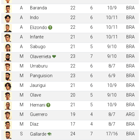
A
Baranda
22
6
10/9
BRA
A
Indo
22
6
10/11
BRA
A
22
6
10/11
BRA
Elizondo
A
Infante
21
6
10/11
BRA
A
Sabugo
21
5
9/10
BRA
M
23
7
9/10
BRA
Olaverrieta
M
Urraburu
22
6
8/7
BRA
M
Panguision
23
6
6/9
BRA
M
Jaurigui
21
6
10/9
BRA
M
Olave
20
5
9/10
BRA
M
21
5
10/9
BRA
Hernani
M
Guerrero
19
4
8/7
ARG
M
Díaz
17
4
8/7
BRA
S
24
7
17/16
BRA
Gallarde