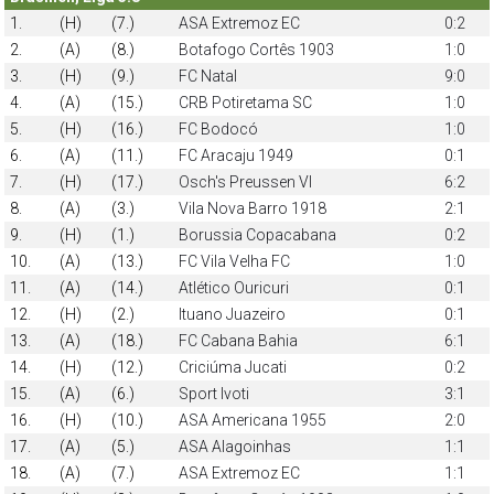
1.
(H)
(7.)
ASA Extremoz EC
0:2
2.
(A)
(8.)
Botafogo Cortês 1903
1:0
3.
(H)
(9.)
FC Natal
9:0
4.
(A)
(15.)
CRB Potiretama SC
1:0
5.
(H)
(16.)
FC Bodocó
1:0
6.
(A)
(11.)
FC Aracaju 1949
0:1
7.
(H)
(17.)
Osch's Preussen VI
6:2
8.
(A)
(3.)
Vila Nova Barro 1918
2:1
9.
(H)
(1.)
Borussia Copacabana
0:2
10.
(A)
(13.)
FC Vila Velha FC
1:0
11.
(A)
(14.)
Atlético Ouricuri
0:1
12.
(H)
(2.)
Ituano Juazeiro
0:1
13.
(A)
(18.)
FC Cabana Bahia
6:1
14.
(H)
(12.)
Criciúma Jucati
0:2
15.
(A)
(6.)
Sport Ivoti
3:1
16.
(H)
(10.)
ASA Americana 1955
2:0
17.
(A)
(5.)
ASA Alagoinhas
1:1
18.
(A)
(7.)
ASA Extremoz EC
1:1