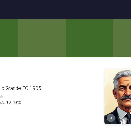
lo Grande EC 1905
★
5.5, 10.Platz
→