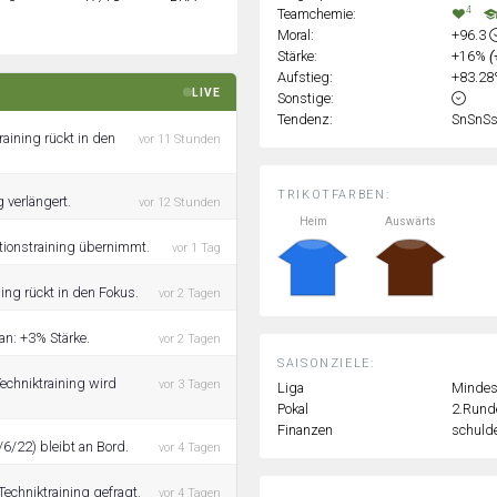
4
Teamchemie:
Moral:
+96.3
Stärke:
+16%
(
Aufstieg:
+83.2
LIVE
Sonstige:
Tendenz:
SnSnS
aining rückt in den
vor 11 Stunden
TRIKOTFARBEN:
 verlängert.
vor 12 Stunden
Heim
Auswärts
tionstraining übernimmt.
vor 1 Tag
ing rückt in den Fokus.
vor 2 Tagen
an: +3% Stärke.
vor 2 Tagen
SAISONZIELE:
echniktraining wird
vor 3 Tagen
Liga
Mindest
Pokal
2.Rund
Finanzen
schulde
/6/22) bleibt an Bord.
vor 4 Tagen
echniktraining gefragt.
vor 4 Tagen