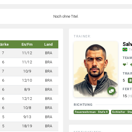
Noch ohne Titel.
TRAINER:
Sal
tärke
En/Fm
Land
Tr
7
11/12
BRA
TEA
6
11/12
BRA
2
7
10/9
BRA
TRAI
6
12/10
BRA
5
B
FERT
6
8/9
BRA
15
(15
6
12/12
BRA
RICHTUNG
6
10/8
BRA
Feuerwehrman · Stufe 4
Schleifer · St
5
9/13
BRA
5
18/19
BRA