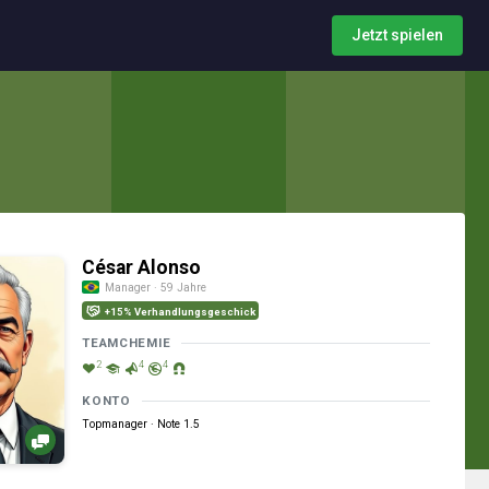
Jetzt spielen
César Alonso
Manager · 59 Jahre
+15% Verhandlungsgeschick
TEAMCHEMIE
2
4
4
KONTO
Topmanager · Note 1.5