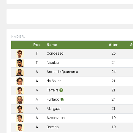
KADER:
Pos
Name
Alter
S
T
Condesso
26
T
Niculau
24
A
Andrade Quaresma
24
A
da Sousa
21
A
Ferreira
21
A
Furtado
24
A
Margaça
21
A
Azconzabal
19
A
Botelho
19