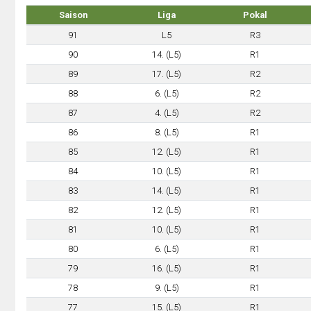
Saison
Liga
Pokal
91
L5
R3
90
14. (L5)
R1
89
17. (L5)
R2
88
6. (L5)
R2
87
4. (L5)
R2
86
8. (L5)
R1
85
12. (L5)
R1
84
10. (L5)
R1
83
14. (L5)
R1
82
12. (L5)
R1
81
10. (L5)
R1
80
6. (L5)
R1
79
16. (L5)
R1
78
9. (L5)
R1
77
15. (L5)
R1