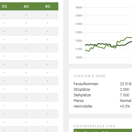
CC
AC
KC
-
-
-
-
-
-
-
-
-
-
-
-
-
-
-
-
-
-
-
-
-
-
-
-
STADION & FANS:
-
-
-
Fanaufkommen:
22.518
-
-
-
Sitzplätze:
2.500
Stehplätze:
7.500
-
-
-
Preise:
Normal
-
-
-
Heimstärke:
+0.3%
-
-
-
-
-
-
SAISONVERLAUF LIGA:
-
-
-