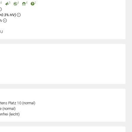
4
5
4
4
2
+0.3% HV)
8%
sU
ens Platz 10 (normal)
e (normal)
nfrei (leicht)