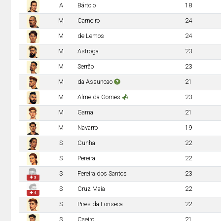
A
Bártolo
18
M
Carneiro
24
M
de Lemos
24
M
Astroga
23
M
Serrão
23
M
da Assuncao
21
M
Almeida Gomes
23
M
Gama
21
M
Navarro
19
S
Cunha
22
S
Pereira
22
S
Fereira dos Santos
23
✚ 3
S
Cruz Maia
22
✚ 4
S
Pires da Fonseca
22
S
Caeiro
21