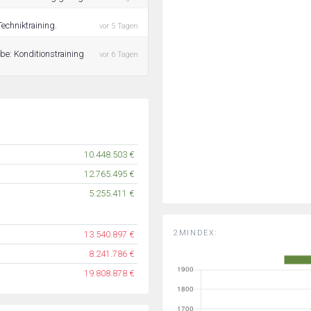
echniktraining.
vor 5 Tagen
be: Konditionstraining
vor 6 Tagen
10.448.503 €
12.765.495 €
5.255.411 €
2MINDEX:
13.540.897 €
8.241.786 €
19.808.878 €