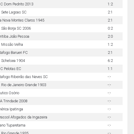
C Dom Pedrito 2013
1:2
 Sete Lagoas SC
2:1
la Nova Montes Claros 1945
2:1
 São Borja SC 2006
0:2
ritiba João Pessoa
2:0
 Missão Velha
1:2
tafogo Barueri FC
2:1
 Schelsea 1904
6:2
C Pelotas EC
1:1
tafogo Ribeirão das Neves SC
-:-
 Rio de Janeiro Grande 1903
-:-
utico Osório
-:-
A Trindade 2008
-:-
érica Ipatinga
-:-
rassol Afogados da Ingazeira
-:-
uano Tuparetama
-:-
 Rio Grande 1935
-:-