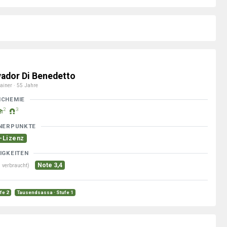
vador Di Benedetto
ainer · 55 Jahre
MCHEMIE
2
3
NERPUNKTE
-Lizenz
IGKEITEN
Note 3,4
 verbraucht)
ufe 2
Tausendsassa · Stufe 1