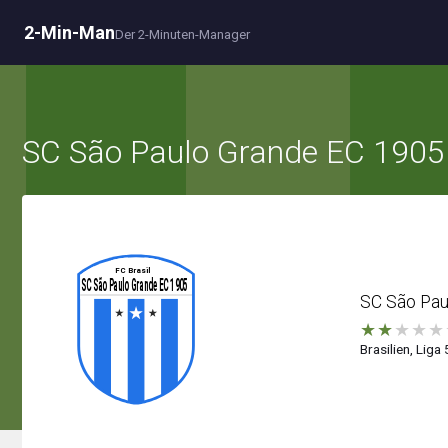
2-Min-Man
Der 2-Minuten-Manager
SC São Paulo Grande EC 1905
SC São Pau
★
★
★
★
★
Brasilien, Liga 