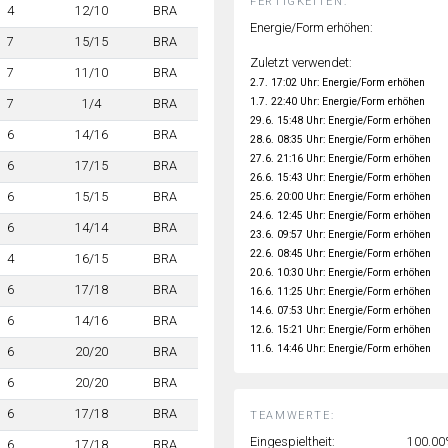
FERTIGKEITEN:
4
12/10
BRA
Energie/Form erhöhen:
7
15/15
BRA
Zuletzt verwendet:
7
11/10
BRA
2.7. 17:02 Uhr: Energie/Form erhöhen
1.7. 22:40 Uhr: Energie/Form erhöhen
7
1/4
BRA
29.6. 15:48 Uhr: Energie/Form erhöhen
6
14/16
BRA
28.6. 08:35 Uhr: Energie/Form erhöhen
27.6. 21:16 Uhr: Energie/Form erhöhen
6
17/15
BRA
26.6. 15:43 Uhr: Energie/Form erhöhen
6
15/15
BRA
25.6. 20:00 Uhr: Energie/Form erhöhen
24.6. 12:45 Uhr: Energie/Form erhöhen
6
14/14
BRA
23.6. 09:57 Uhr: Energie/Form erhöhen
22.6. 08:45 Uhr: Energie/Form erhöhen
4
16/15
BRA
20.6. 10:30 Uhr: Energie/Form erhöhen
6
17/18
BRA
16.6. 11:25 Uhr: Energie/Form erhöhen
14.6. 07:53 Uhr: Energie/Form erhöhen
6
14/16
BRA
12.6. 15:21 Uhr: Energie/Form erhöhen
11.6. 14:46 Uhr: Energie/Form erhöhen
6
20/20
BRA
6
20/20
BRA
6
17/18
BRA
TEAMWERTE:
Eingespieltheit:
100.0
6
17/18
BRA