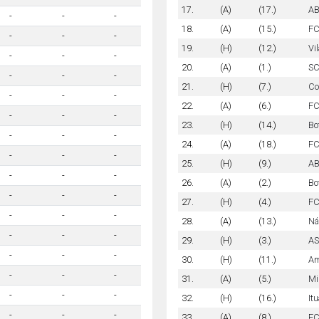
17.
(A)
(17.)
AB
-
-
-
18.
(A)
(15.)
FC
-
-
-
19.
(H)
(12.)
Vi
-
-
-
20.
(A)
(1.)
SC
-
-
-
21.
(H)
(7.)
Co
-
-
-
22.
(A)
(6.)
FC
-
-
-
23.
(H)
(14.)
Bo
-
-
-
24.
(A)
(18.)
FC
-
-
-
25.
(H)
(9.)
AB
-
-
-
26.
(A)
(2.)
Bo
-
-
-
27.
(H)
(4.)
FC
-
-
-
28.
(A)
(13.)
Ná
-
-
-
29.
(H)
(3.)
AS
-
-
-
30.
(H)
(11.)
Am
-
-
-
31.
(A)
(5.)
Mi
-
-
-
32.
(H)
(16.)
It
-
-
-
33.
(A)
(8.)
FC