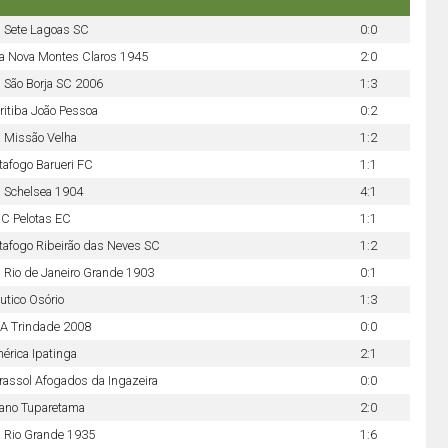
 Sete Lagoas SC
0:0
la Nova Montes Claros 1945
2:0
 São Borja SC 2006
1:3
ritiba João Pessoa
0:2
 Missão Velha
1:2
tafogo Barueri FC
1:1
 Schelsea 1904
4:1
C Pelotas EC
1:1
tafogo Ribeirão das Neves SC
1:2
 Rio de Janeiro Grande 1903
0:1
utico Osório
1:3
A Trindade 2008
0:0
érica Ipatinga
2:1
rassol Afogados da Ingazeira
0:0
uano Tuparetama
2:0
 Rio Grande 1935
1:6