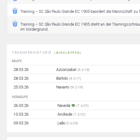
Training – SC São Paulo Grande EC 1905 beordert die Mannschaft zu T
Training – SC São Paulo Grande EC 1905 dreht an der Trainingsschrau
im Vordergrund.
TRANSFERHISTORIE:
(AUSKLAPPEN)
KÄUFE
28.03.26
Azconzabal
(A 3/18)
28.03.26
Bártolo
(A 3/17)
25.03.26
Navarro
(M 2/18)
VERKÄUFE
26.03.26
Naveda
(T 6/29)
10.03.26
Andrade
(T 5/29)
09.03.26
Leão
(S 6/28)