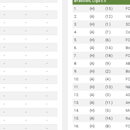
Brasilien, Liga 5.5
-
-
-
1.
(H)
(15.)
FC
-
-
-
2.
(A)
(12.)
Vi
-
-
-
3.
(H)
(1.)
SC
-
-
-
4.
(A)
(7.)
Co
-
-
-
5.
(H)
(6.)
FC
-
-
-
6.
(A)
(14.)
Bo
-
-
-
7.
(H)
(18.)
FC
8.
(A)
(9.)
AB
-
-
-
9.
(H)
(2.)
Bo
-
-
-
10.
(A)
(4.)
FC
-
-
-
11.
(H)
(13.)
Ná
-
-
-
12.
(A)
(3.)
AS
-
-
-
13.
(A)
(11.)
Am
-
-
-
14.
(H)
(5.)
Mi
-
-
-
15.
(A)
(16.)
It
-
-
-
16.
(H)
(8.)
FC
-
-
-