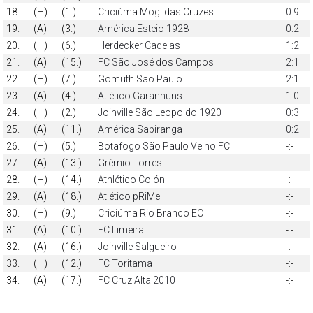
18.
(H)
(1.)
Criciúma Mogi das Cruzes
0:9
19.
(A)
(3.)
América Esteio 1928
0:2
20.
(H)
(6.)
Herdecker Cadelas
1:2
21.
(A)
(15.)
FC São José dos Campos
2:1
22.
(H)
(7.)
Gomuth Sao Paulo
2:1
23.
(A)
(4.)
Atlético Garanhuns
1:0
24.
(H)
(2.)
Joinville São Leopoldo 1920
0:3
25.
(A)
(11.)
América Sapiranga
0:2
26.
(H)
(5.)
Botafogo São Paulo Velho FC
-:-
27.
(A)
(13.)
Grêmio Torres
-:-
28.
(H)
(14.)
Athlético Colón
-:-
29.
(A)
(18.)
Atlético pRiMe
-:-
30.
(H)
(9.)
Criciúma Rio Branco EC
-:-
31.
(A)
(10.)
EC Limeira
-:-
32.
(A)
(16.)
Joinville Salgueiro
-:-
33.
(H)
(12.)
FC Toritama
-:-
34.
(A)
(17.)
FC Cruz Alta 2010
-:-