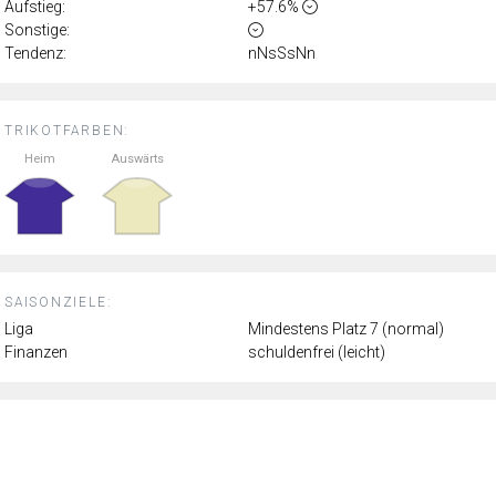
Aufstieg:
+57.6%
Sonstige:
Tendenz:
nNsSsNn
TRIKOTFARBEN:
Heim
Auswärts
SAISONZIELE:
Liga
Mindestens Platz 7 (normal)
Finanzen
schuldenfrei (leicht)