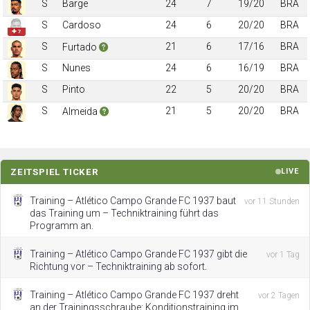
S
Barge
24
7
19/20
BRA
S
Cardoso
24
6
20/20
BRA
✚ 7
S
21
6
17/16
BRA
Furtado
S
Nunes
24
6
16/19
BRA
S
Pinto
22
5
20/20
BRA
S
21
5
20/20
BRA
Almeida
ZEITSPIEL TICKER
LIVE
Training – Atlético Campo Grande FC 1937 baut
vor 11 Stunden
das Training um – Techniktraining führt das
Programm an.
Training – Atlético Campo Grande FC 1937 gibt die
vor 1 Tag
Richtung vor – Techniktraining ab sofort.
Training – Atlético Campo Grande FC 1937 dreht
vor 2 Tagen
an der Trainingsschraube: Konditionstraining im