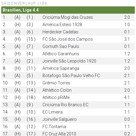
SAISONVERLAUF LIGA:
Brasilien, Liga 4.4
1.
(A)
(1.)
Criciúma Mogi das Cruzes
2:0
2.
(H)
(3.)
América Esteio 1928
1:0
3.
(A)
(6.)
Herdecker Cadelas
0:1
4.
(H)
(15.)
FC São José dos Campos
3:1
5.
(A)
(7.)
Gomuth Sao Paulo
0:1
6.
(H)
(4.)
Atlético Garanhuns
1:2
7.
(A)
(2.)
Joinville São Leopoldo 1920
1:2
8.
(H)
(11.)
América Sapiranga
2:0
9.
(A)
(5.)
Botafogo São Paulo Velho FC
2:1
10.
(H)
(13.)
Grêmio Torres
2:1
11.
(A)
(14.)
Athlético Colón
2:0
12.
(H)
(18.)
Atlético pRiMe
4:1
13.
(A)
(9.)
Criciúma Rio Branco EC
1:1
14.
(H)
(10.)
EC Limeira
1:1
15.
(H)
(16.)
Joinville Salgueiro
0:0
16.
(A)
(12.)
FC Toritama
1:1
17.
(H)
(17.)
FC Cruz Alta 2010
0:2