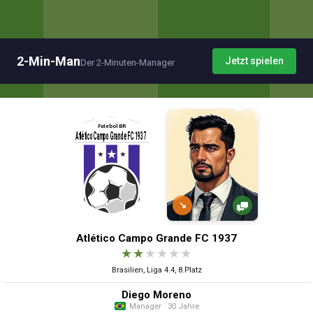
2-Min-Man
Jetzt spielen
Der 2-Minuten-Manager
↘
Atlético Campo Grande FC 1937
★
★
★
★
★
★
Brasilien, Liga 4.4, 8.Platz
Diego Moreno
Manager · 30 Jahre