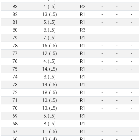
83
4. (L5)
R2
-
-
-
82
13. (L5)
R1
-
-
-
81
5. (L5)
R1
-
-
-
80
8. (L5)
R3
-
-
-
79
7. (L5)
R1
-
-
-
78
16. (L5)
R1
-
-
-
77
12. (L5)
R1
-
-
-
76
4. (L5)
R1
-
-
-
75
14. (L5)
R1
-
-
-
74
8. (L5)
R1
-
-
-
73
14. (L5)
R1
-
-
-
72
18. (L5)
R1
-
-
-
71
10. (L5)
R1
-
-
-
70
13. (L5)
R1
-
-
-
69
5. (L5)
R1
-
-
-
68
8. (L5)
R1
-
-
-
67
11. (L5)
R1
-
-
-
66
13. (L4)
R1
-
-
-