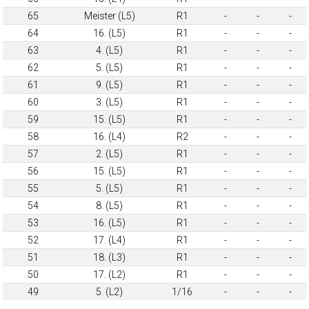
65
Meister (L5)
R1
-
-
-
64
16. (L5)
R1
-
-
-
63
4. (L5)
R1
-
-
-
62
5. (L5)
R1
-
-
-
61
9. (L5)
R1
-
-
-
60
3. (L5)
R1
-
-
-
59
15. (L5)
R1
-
-
-
58
16. (L4)
R2
-
-
-
57
2. (L5)
R1
-
-
-
56
15. (L5)
R1
-
-
-
55
5. (L5)
R1
-
-
-
54
8. (L5)
R1
-
-
-
53
16. (L5)
R1
-
-
-
52
17. (L4)
R1
-
-
-
51
18. (L3)
R1
-
-
-
50
17. (L2)
R1
-
-
-
49
5. (L2)
1/16
-
-
-