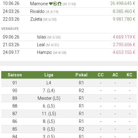
10.06.26
26.498.645 €
Mamone
(M 7/33)
24.03.26
Rivaldo
8.385.460 €
(A 3/19)
22.03.26
Zuleta
9.981.780 €
(M 6/30)
VERKÄUFE
09.06.26
Islas
4.669.119 €
(M 5/35)
21.03.26
Leal
2.795.606 €
(M 4/31)
24.09.17
Hamzic
4.653.155 €
(M 8/28)
Saison
Liga
Pokal
CC
AC
KC
91
L4
R1
-
-
-
90
7. (L4)
R2
-
-
-
89
Meister (L5)
R1
-
-
-
88
6. (L5)
R1
-
-
-
87
11. (L5)
R1
-
-
-
86
8. (L5)
R1
-
-
-
85
9. (L5)
R2
-
-
-
84
3. (L5)
R1
-
-
-