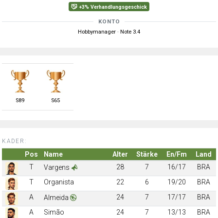
+3% Verhandlungsgeschick
KONTO
Hobbymanager · Note 3.4
S
89
S
65
KADER:
Pos
Name
Alter
Stärke
En/Fm
Land
T
28
7
16/17
BRA
Vargens
T
Organista
22
6
19/20
BRA
A
24
7
17/17
BRA
Almeida
A
Simão
24
7
13/13
BRA