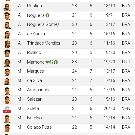
A
Postiga
23
6
13/13
BRA
A
21
6
9/7
BRA
Nogueira
A
Nogueira Gomes
30
6
13/17
BRA
A
de Souza
24
6
15/16
BRA
A
Trindade Mereiles
23
6
11/16
BRA
A
Rivaldo
20
5
19/20
BRA
M
33
7
19/20
URU
Mamone
M
Marques
24
7
13/17
BRA
M
da Silva
24
7
17/16
BRA
M
Amoreirinha
21
6
17/16
BRA
M
Salazar
23
6
15/16
BRA
M
Zuleta
31
6
20/20
VEN
✚ 6
M
Botelho
21
6
12/14
BRA
M
Colaço Futre
22
5
14/14
BRA