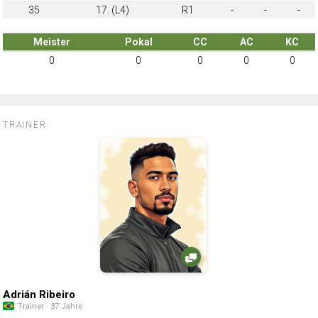
35
17. (L4)
R1
-
-
-
Meister
Pokal
CC
AC
KC
0
0
0
0
0
TRAINER:
Adrián Ribeiro
Trainer · 37 Jahre