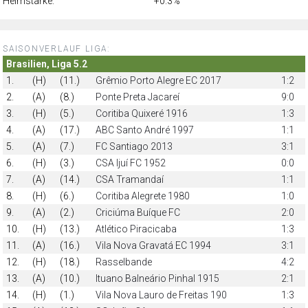
Heimstärke:
+0.3%
SAISONVERLAUF LIGA:
Brasilien, Liga 5.2
1.
(H)
(11.)
Grêmio Porto Alegre EC 2017
1:2
2.
(A)
(8.)
Ponte Preta Jacareí
9:0
3.
(H)
(5.)
Coritiba Quixeré 1916
1:3
4.
(A)
(17.)
ABC Santo André 1997
1:1
5.
(A)
(7.)
FC Santiago 2013
3:1
6.
(H)
(3.)
CSA Ijuí FC 1952
0:0
7.
(A)
(14.)
CSA Tramandaí
1:1
8.
(H)
(6.)
Coritiba Alegrete 1980
1:0
9.
(A)
(2.)
Criciúma Buíque FC
2:0
10.
(H)
(13.)
Atlético Piracicaba
1:3
11.
(A)
(16.)
Vila Nova Gravatá EC 1994
3:1
12.
(H)
(18.)
Rasselbande
4:2
13.
(A)
(10.)
Ituano Balneário Pinhal 1915
2:1
14.
(H)
(1.)
Vila Nova Lauro de Freitas 190
1:3