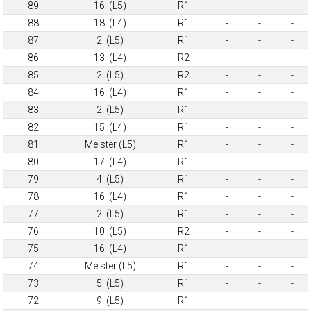
89
16. (L5)
R1
-
-
-
88
18. (L4)
R1
-
-
-
87
2. (L5)
R1
-
-
-
86
13. (L4)
R2
-
-
-
85
2. (L5)
R2
-
-
-
84
16. (L4)
R1
-
-
-
83
2. (L5)
R1
-
-
-
82
15. (L4)
R1
-
-
-
81
Meister (L5)
R1
-
-
-
80
17. (L4)
R1
-
-
-
79
4. (L5)
R1
-
-
-
78
16. (L4)
R1
-
-
-
77
2. (L5)
R1
-
-
-
76
10. (L5)
R2
-
-
-
75
16. (L4)
R1
-
-
-
74
Meister (L5)
R1
-
-
-
73
5. (L5)
R1
-
-
-
72
9. (L5)
R1
-
-
-