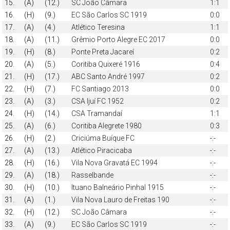
15.
(A)
(12.)
SC João Câmara
1:1
16.
(H)
(9.)
EC São Carlos SC 1919
0:0
17.
(A)
(4.)
Atlético Teresina
1:1
18.
(A)
(11.)
Grêmio Porto Alegre EC 2017
0:0
19.
(H)
(8.)
Ponte Preta Jacareí
0:2
20.
(A)
(5.)
Coritiba Quixeré 1916
0:4
21.
(H)
(17.)
ABC Santo André 1997
0:2
22.
(H)
(7.)
FC Santiago 2013
0:0
23.
(A)
(3.)
CSA Ijuí FC 1952
0:2
24.
(H)
(14.)
CSA Tramandaí
1:1
25.
(A)
(6.)
Coritiba Alegrete 1980
0:3
26.
(H)
(2.)
Criciúma Buíque FC
-:-
27.
(A)
(13.)
Atlético Piracicaba
-:-
28.
(H)
(16.)
Vila Nova Gravatá EC 1994
-:-
29.
(A)
(18.)
Rasselbande
-:-
30.
(H)
(10.)
Ituano Balneário Pinhal 1915
-:-
31.
(A)
(1.)
Vila Nova Lauro de Freitas 190
-:-
32.
(H)
(12.)
SC João Câmara
-:-
33.
(A)
(9.)
EC São Carlos SC 1919
-:-