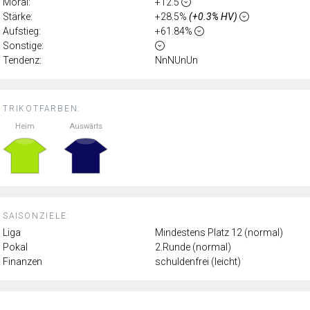
Moral:
+12.5
Stärke:
+28.5%
(+0.3% HV)
Aufstieg:
+61.84%
Sonstige:
Tendenz:
NnNUnUn
TRIKOTFARBEN:
Heim
Auswärts
SAISONZIELE:
Liga
Mindestens Platz 12 (normal)
Pokal
2.Runde (normal)
Finanzen
schuldenfrei (leicht)