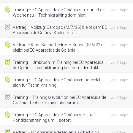
Training – EC Aparecida de Goiânia strukturiert die
vor 3 Tagen
Woche neu – Techniktraining dominiert.
Vertrag – Vollzug: Cardoso (M/7/26) bleibt dem EC
vor 3 Tagen
Aparecida de Goiânia-Kader treu.
Vertrag – Klare Sache: Pedroso-Bussu (S/6/22)
vor 3 Tagen
bleibt bei EC Aparecida de Goiânia.
Training – Umbruch im Training bei EC Aparecida
vor 4 Tagen
de Goiânia: Techniktraining bestimmt den Takt.
Training – EC Aparecida de Goiânia entscheidet
vor 5 Tagen
sich für Techniktraining.
Training – Trainingsrevolution bei EC Aparecida de
vor 6 Tagen
Goiânia: Techniktraining übernimmt.
Training – EC Aparecida de Goiânia stellt auf
vor 7 Tagen
Konditionstraining um – sofort.
Vertrag – EC Aparecida de Goiânia sichert sich
vor 7 Tagen