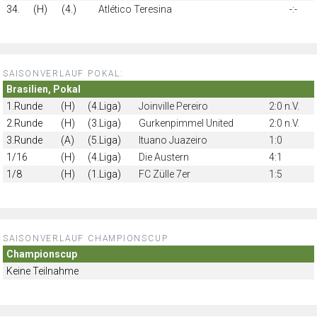
34.
(H)
(4.)
Atlético Teresina
-:-
SAISONVERLAUF POKAL:
Brasilien, Pokal
1.Runde
(H)
(4.Liga)
Joinville Pereiro
2:0 n.V.
2.Runde
(H)
(3.Liga)
Gurkenpimmel United
2:0 n.V.
3.Runde
(A)
(5.Liga)
Ituano Juazeiro
1:0
1/16
(H)
(4.Liga)
Die Austern
4:1
1/8
(H)
(1.Liga)
FC Zülle 7er
1:5
SAISONVERLAUF CHAMPIONSCUP
Championscup
Keine Teilnahme