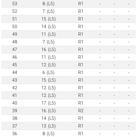
53
8. (L5)
R1
-
-
-
52
7. (L5)
R1
-
-
-
51
15. (L5)
R1
-
-
-
50
14. (L5)
R1
-
-
-
49
11. (L5)
R1
-
-
-
48
7. (L5)
R1
-
-
-
47
16. (L5)
R1
-
-
-
46
11. (L5)
R1
-
-
-
45
12. (L5)
R1
-
-
-
44
6. (L5)
R1
-
-
-
43
15. (L5)
R1
-
-
-
42
12. (L5)
R1
-
-
-
41
12. (L5)
R1
-
-
-
40
17. (L5)
R1
-
-
-
39
16. (L5)
R2
-
-
-
38
14. (L5)
R1
-
-
-
37
13. (L5)
R1
-
-
-
36
8. (L5)
R1
-
-
-