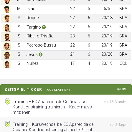
M
Islas
22
5
6/5
BRA
S
Roque
22
6
20/18
BRA
S
22
6
20/19
BRA
Targino
S
Ribeiro Tristão
23
6
20/19
BRA
S
Pedroso-Bussu
22
6
20/19
BRA
S
21
6
20/20
BRA
Jesus
S
Nuñez
17
4
20/19
COL
ZEITSPIEL TICKER
LIVE
(AUSKLAPPEN)
Training – EC Aparecida de Goiânia lässt
vor 15 Stunden
Konditionstraining trainieren – Kader muss
mitziehen.
Training – Kurswechsel bei EC Aparecida de
vor 2 Tagen
Goiânia: Konditionstraining ab heute Pflicht.