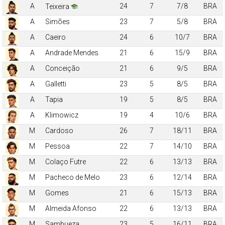
A
24
7
7/8
BRA
Teixeira
A
Simões
23
7
5/8
BRA
A
Caeiro
24
6
10/7
BRA
A
Andrade Mendes
21
6
15/9
BRA
A
Conceição
21
6
9/5
BRA
A
Galletti
23
5
8/5
BRA
A
Tapia
19
5
8/5
BRA
A
Klimowicz
19
4
10/6
BRA
M
Cardoso
26
7
18/11
BRA
M
Pessoa
22
7
14/10
BRA
M
Colaço Futre
22
6
13/13
BRA
M
Pacheco de Melo
23
6
12/14
BRA
M
Gomes
21
6
15/13
BRA
M
Almeida Afonso
22
6
13/13
BRA
M
Sambueza
23
5
16/11
BRA