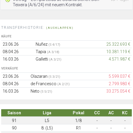
Teixeira (A/6/24) mit neuem Kontrakt.
TRANSFERHISTORIE:
(AUSKLAPPEN)
KÄUFE
23.06.26
Nuñez
25.322.693 €
(S 4/17)
08.04.26
Tapia
10.381.119 €
(A 3/18)
16.03.26
Galletti
4.571.987 €
(A 3/21)
VERKÄUFE
23.06.26
Olazaran
5.599.037 €
(S 3/21)
08.04.26
de Francesco
2.799.980 €
(A 2/21)
16.03.26
Neto
33.275.054 €
(S 5/21)
Saison
Liga
Pokal
CC
AC
KC
91
L5
1/8
-
-
-
90
8. (L5)
R1
-
-
-