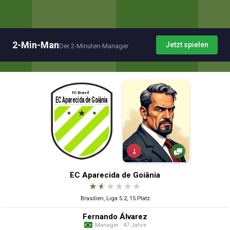
2-Min-Man
Jetzt spielen
Der 2-Minuten-Manager
↓
EC Aparecida de Goiânia
★
★
★
★
★
★
Brasilien, Liga 5.2, 15.Platz
Fernando Álvarez
Manager · 47 Jahre