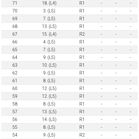
71
18. (L4)
R1
-
-
-
70
3. (L5)
R1
-
-
-
69
7. (L5)
R1
-
-
-
68
13. (L5)
R1
-
-
-
67
15. (L4)
R2
-
-
-
66
4. (L5)
R1
-
-
-
65
7. (L5)
R1
-
-
-
64
9. (L5)
R1
-
-
-
63
10. (L5)
R1
-
-
-
62
9. (L5)
R1
-
-
-
61
8. (L5)
R1
-
-
-
60
12. (L5)
R1
-
-
-
59
12. (L5)
R1
-
-
-
58
8. (L5)
R1
-
-
-
57
13. (L5)
R1
-
-
-
56
14. (L5)
R1
-
-
-
55
8. (L5)
R1
-
-
-
54
9. (L5)
R2
-
-
-