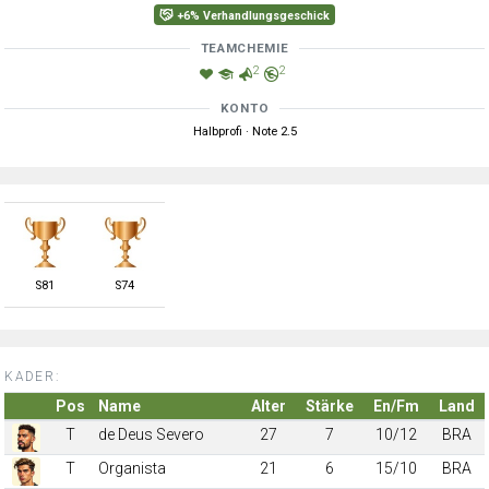
+6% Verhandlungsgeschick
TEAMCHEMIE
2
2
KONTO
Halbprofi · Note 2.5
S
81
S
74
KADER:
Pos
Name
Alter
Stärke
En/Fm
Land
T
de Deus Severo
27
7
10/12
BRA
T
Organista
21
6
15/10
BRA