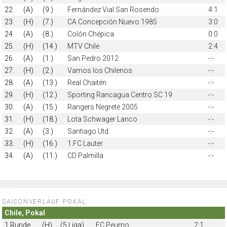
22.
(A)
(9.)
Fernández Vial San Rosendo
4:1
23.
(H)
(7.)
CA Concepción Nuevo 1985
3:0
24.
(A)
(8.)
Colón Chépica
0:0
25.
(H)
(14.)
MTV Chile
2:4
26.
(A)
(1.)
San Pedro 2012
-:-
27.
(H)
(2.)
Vamos los Chilenos
-:-
28.
(A)
(13.)
Real Chaitén
-:-
29.
(H)
(12.)
Sporting Rancagua Centro SC 19
-:-
30.
(A)
(15.)
Rangers Negrete 2005
-:-
31.
(H)
(18.)
Lota Schwager Lanco
-:-
32.
(A)
(3.)
Santiago Utd.
-:-
33.
(H)
(16.)
1.FC Lauter
-:-
34.
(A)
(11.)
CD Palmilla
-:-
SAISONVERLAUF POKAL:
Chile, Pokal
1.Runde
(H)
(5.Liga)
FC Peumo
2:1