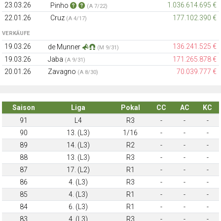
23.03.26
1.036.614.695 €
Pinho
(A 7/22)
22.01.26
Cruz
177.102.390 €
(A 4/17)
VERKÄUFE
19.03.26
136.241.525 €
de Munner
(M 9/31)
19.03.26
Jaba
171.265.878 €
(A 9/31)
20.01.26
Zavagno
70.039.777 €
(A 8/30)
Saison
Liga
Pokal
CC
AC
KC
91
L4
R3
-
-
-
90
13. (L3)
1/16
-
-
-
89
14. (L3)
R2
-
-
-
88
13. (L3)
R3
-
-
-
87
17. (L2)
R1
-
-
-
86
4. (L3)
R3
-
-
-
85
4. (L3)
R1
-
-
-
84
6. (L3)
R1
-
-
-
83
4. (L3)
R3
-
-
-