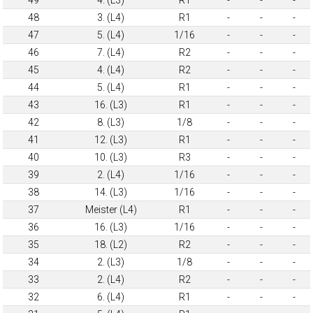
48
3. (L4)
R1
-
-
-
47
5. (L4)
1/16
-
-
-
46
7. (L4)
R2
-
-
-
45
4. (L4)
R2
-
-
-
44
5. (L4)
R1
-
-
-
43
16. (L3)
R1
-
-
-
42
8. (L3)
1/8
-
-
-
41
12. (L3)
R1
-
-
-
40
10. (L3)
R3
-
-
-
39
2. (L4)
1/16
-
-
-
38
14. (L3)
1/16
-
-
-
37
Meister (L4)
R1
-
-
-
36
16. (L3)
1/16
-
-
-
35
18. (L2)
R2
-
-
-
34
2. (L3)
1/8
-
-
-
33
2. (L4)
R2
-
-
-
32
6. (L4)
R1
-
-
-