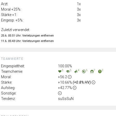
Arzt:
1x
Moral +25%:
3x
Stärke +1:
3x
Eingesp. +5%:
3x
Zuletzt verwendet:
25.6. 05:51 Uhr: Verletzungen entfernen
11.6. 05:43 Uhr: Verletzungen entfernen
TEAMWERTE:
Eingespieltheit:
100.00%
5
5
4
5
7
3
Teamchemie:
Moral:
+56.2
Stärke:
+10.66%
(+0.8% HV)
Aufstieg:
+42.77%
Sonstige:
Tendenz:
suSsSuN