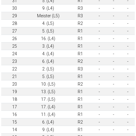
31
5. (L4)
R1
-
-
-
30
9. (L4)
R3
-
-
-
29
Meister (L5)
R3
-
-
-
28
4. (L5)
R2
-
-
-
27
5. (L5)
R1
-
-
-
26
16. (L4)
R1
-
-
-
25
3. (L4)
R1
-
-
-
24
4. (L4)
R1
-
-
-
23
6. (L4)
R2
-
-
-
22
2. (L5)
R3
-
-
-
21
5. (L5)
R1
-
-
-
20
10. (L5)
R2
-
-
-
19
13. (L5)
R1
-
-
-
18
17. (L5)
R1
-
-
-
17
17. (L4)
R1
-
-
-
16
11. (L4)
R1
-
-
-
15
6. (L4)
R2
-
-
-
14
9. (L4)
R1
-
-
-