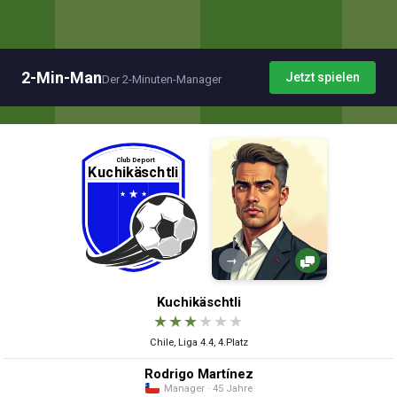
2-Min-Man
Jetzt spielen
Der 2-Minuten-Manager
→
Kuchikäschtli
★
★
★
★
★
★
Chile, Liga 4.4, 4.Platz
Rodrigo Martínez
Manager · 45 Jahre