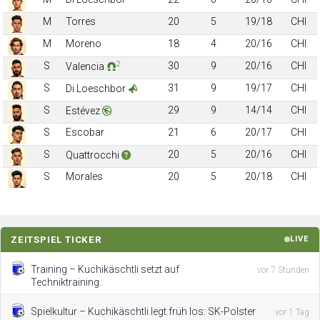
M
Torres
20
5
19/18
CHI
M
Moreno
18
4
20/16
CHI
2
S
30
9
20/16
CHI
Valencia
S
31
9
19/17
CHI
Di Loeschbor
S
29
9
14/14
CHI
Estévez
S
Escobar
21
6
20/17
CHI
S
20
5
20/16
CHI
Quattrocchi
S
Morales
20
5
20/18
CHI
ZEITSPIEL TICKER
LIVE
Training – Kuchikäschtli setzt auf
vor 7 Stunden
Techniktraining.
Spielkultur – Kuchikäschtli legt früh los: SK-Polster
vor 1 Tag