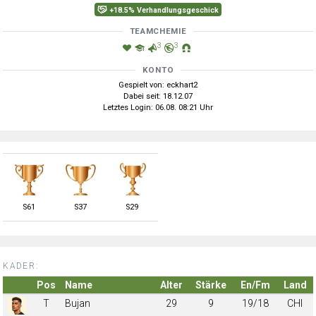
+18.5% Verhandlungsgeschick
TEAMCHEMIE
3
3
KONTO
Gespielt von: eckhart2
Dabei seit: 18.12.07
Letztes Login: 06.08. 08:21 Uhr
S
61
S
37
S
29
KADER:
Pos
Name
Alter
Stärke
En/Fm
Land
T
Bujan
29
9
19/18
CHI