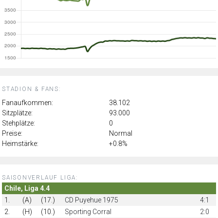
STADION & FANS:
Fanaufkommen:
38.102
Sitzplätze:
93.000
Stehplätze:
0
Preise:
Normal
Heimstärke:
+0.8%
SAISONVERLAUF LIGA:
Chile, Liga 4.4
1.
(A)
(17.)
CD Puyehue 1975
4:1
2.
(H)
(10.)
Sporting Corral
2:0