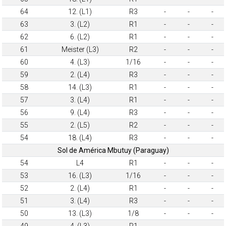
64
12. (L1)
R3
-
-
-
63
3. (L2)
R1
-
-
-
62
6. (L2)
R1
-
-
-
61
Meister (L3)
R2
-
-
-
60
4. (L3)
1/16
-
-
-
59
2. (L4)
R3
-
-
-
58
14. (L3)
R1
-
-
-
57
3. (L4)
R1
-
-
-
56
9. (L4)
R3
-
-
-
55
2. (L5)
R2
-
-
-
54
18. (L4)
R3
-
-
-
Sol de América Mbutuy (Paraguay)
54
L4
R1
-
-
-
53
16. (L3)
1/16
-
-
-
52
2. (L4)
R1
-
-
-
51
3. (L4)
R3
-
-
-
50
13. (L3)
1/8
-
-
-
49
4. (L3)
R1
-
-
-