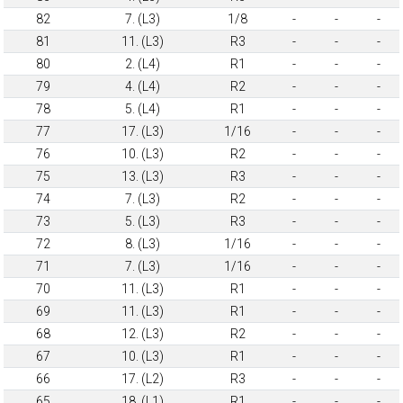
82
7. (L3)
1/8
-
-
-
81
11. (L3)
R3
-
-
-
80
2. (L4)
R1
-
-
-
79
4. (L4)
R2
-
-
-
78
5. (L4)
R1
-
-
-
77
17. (L3)
1/16
-
-
-
76
10. (L3)
R2
-
-
-
75
13. (L3)
R3
-
-
-
74
7. (L3)
R2
-
-
-
73
5. (L3)
R3
-
-
-
72
8. (L3)
1/16
-
-
-
71
7. (L3)
1/16
-
-
-
70
11. (L3)
R1
-
-
-
69
11. (L3)
R1
-
-
-
68
12. (L3)
R2
-
-
-
67
10. (L3)
R1
-
-
-
66
17. (L2)
R3
-
-
-
65
18. (L1)
R1
-
-
-