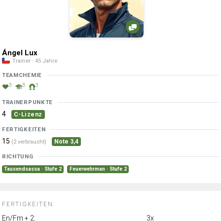
Ángel Lux
Trainer · 45 Jahre
TEAMCHEMIE
3
3
3
TRAINERPUNKTE
4
C-Lizenz
FERTIGKEITEN
15
Note 3,4
(2 verbraucht)
RICHTUNG
Tausendsassa · Stufe 2
Feuerwehrman · Stufe 2
FERTIGKEITEN:
En/Fm + 2:
3x