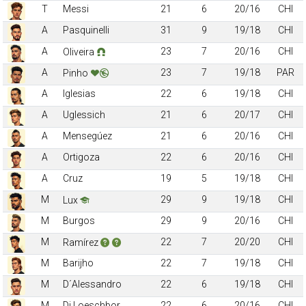
T
Messi
21
6
20/16
CHI
A
Pasquinelli
31
9
19/18
CHI
A
23
7
20/16
CHI
Oliveira
A
23
7
19/18
PAR
Pinho
A
Iglesias
22
6
19/18
CHI
A
Uglessich
21
6
20/17
CHI
A
Mensegúez
21
6
20/16
CHI
A
Ortigoza
22
6
20/16
CHI
A
Cruz
19
5
19/18
CHI
M
29
9
19/18
CHI
Lux
M
Burgos
29
9
20/16
CHI
M
22
7
20/20
CHI
Ramírez
M
Barijho
22
7
19/18
CHI
M
D´Alessandro
22
6
19/18
CHI
M
Di Loeschbor
22
6
20/16
CHI