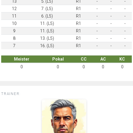
13
5. (L5)
R1
-
-
-
12
7. (L5)
R1
-
-
-
11
6. (L5)
R1
-
-
-
10
11. (L5)
R1
-
-
-
9
11. (L5)
R1
-
-
-
8
13. (L5)
R1
-
-
-
7
16. (L5)
R1
-
-
-
Meister
Pokal
CC
AC
KC
0
0
0
0
0
TRAINER: