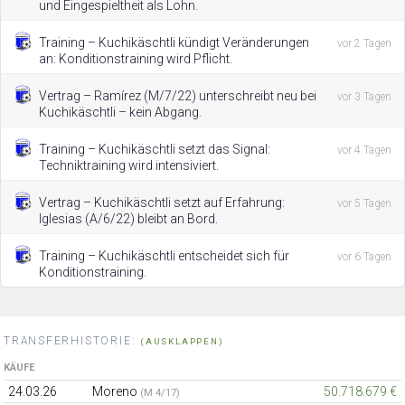
und Eingespieltheit als Lohn.
Training – Kuchikäschtli kündigt Veränderungen
vor 2 Tagen
an: Konditionstraining wird Pflicht.
Vertrag – Ramírez (M/7/22) unterschreibt neu bei
vor 3 Tagen
Kuchikäschtli – kein Abgang.
Training – Kuchikäschtli setzt das Signal:
vor 4 Tagen
Techniktraining wird intensiviert.
Vertrag – Kuchikäschtli setzt auf Erfahrung:
vor 5 Tagen
Iglesias (A/6/22) bleibt an Bord.
Training – Kuchikäschtli entscheidet sich für
vor 6 Tagen
Konditionstraining.
TRANSFERHISTORIE:
(AUSKLAPPEN)
KÄUFE
24.03.26
Moreno
50.718.679 €
(M 4/17)