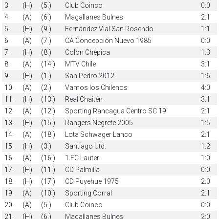
3.
(H)
(5.)
Club Coinco
0:0
4.
(A)
(6.)
Magallanes Bulnes
2:1
5.
(H)
(9.)
Fernández Vial San Rosendo
1:1
6.
(A)
(7.)
CA Concepción Nuevo 1985
0:0
7.
(H)
(8.)
Colón Chépica
1:3
8.
(A)
(14.)
MTV Chile
3:1
9.
(H)
(1.)
San Pedro 2012
1:6
10.
(A)
(2.)
Vamos los Chilenos
4:0
11.
(H)
(13.)
Real Chaitén
3:1
12.
(A)
(12.)
Sporting Rancagua Centro SC 19
2:1
13.
(H)
(15.)
Rangers Negrete 2005
1:5
14.
(A)
(18.)
Lota Schwager Lanco
2:1
15.
(H)
(3.)
Santiago Utd.
1:2
16.
(A)
(16.)
1.FC Lauter
1:0
17.
(H)
(11.)
CD Palmilla
0:0
18.
(H)
(17.)
CD Puyehue 1975
2:0
19.
(A)
(10.)
Sporting Corral
2:1
20.
(A)
(5.)
Club Coinco
0:0
21.
(H)
(6.)
Magallanes Bulnes
2:0